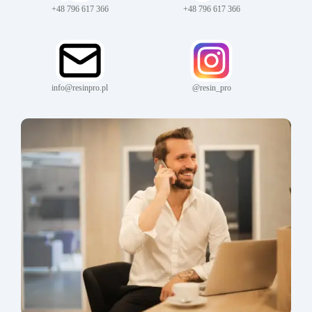
+48 796 617 366
+48 796 617 366
info@resinpro.pl
@resin_pro