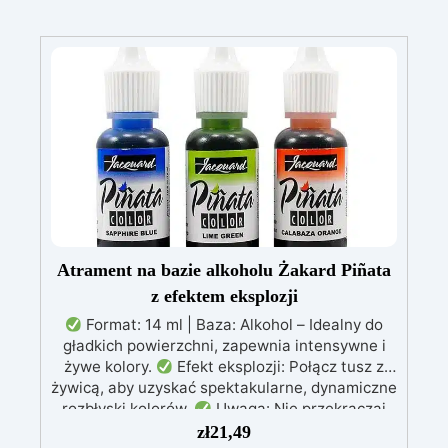
Atrament na bazie alkoholu Żakard Piñata
z efektem eksplozji
Format: 14 ml | Baza: Alkohol – Idealny do
gładkich powierzchni, zapewnia intensywne i
żywe kolory.
Efekt eksplozji: Połącz tusz z
żywicą, aby uzyskać spektakularne, dynamiczne
rozbłyski kolorów.
Uwaga: Nie przekraczaj
1% tuszu w mieszance, aby zachować
zł
21,49