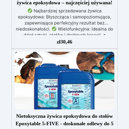
żywica epoksydowa – najczęściej używana!
Najbardziej sprzedawana żywica
epoksydowa: Błyszcząca i samopoziomująca,
zapewniająca perfekcyjny rezultat bez
niedoskonałości.
Wielofunkcyjna: Idealna do
dzieł sztuki, stołów i drobnych kreacji, z
możliwością wylewania od 1 mm do 2 cm.
zł
30,46
Odporna na zarysowania i promieniowanie UV:
Gwarantuje trwałe, intensywne i nienaruszone
prace, które nie żółkną z biegiem czasu.
Niska lepkość i formuła przeciwbąbelkowa: Dla
perfekcyjnych rezultatów, idealna do wlewania
do form i zatapiania.
Certyfikowana jako
bezpieczna po utwardzeniu: Bezpieczna w
kontakcie ze skórą, wolna od BPA i VoC,
zapewniając bezpieczeństwo i wysoką jakość.
Nietoksyczna żywica epoksydowa do stołów
Epoxytable 5-FIVE - doskonałe odlewy do 5