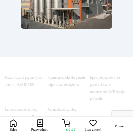
Przezroczyste pigmenty do
Płynna powłoka do garażu
Epoxy dojezdowy do
betonu - RESINPRO
odporna na obciążenia
garażu: idealne
rozwiązanie dla Twojego
podjazdu
Jak zastosować żywicę
Jak nakładać żywicę
epoksydową na podłodze
epoksydową na
0
garażu
powierzchnie dojazdowe -
Pomoc
zł
0,00
Sklep
Przewodniki
Lista życzeń
poradnik