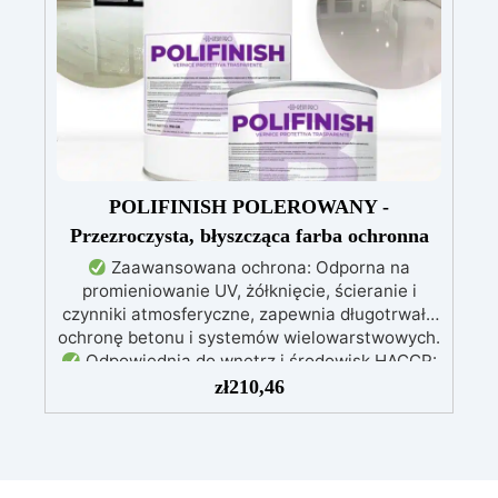
skóry, wolna od BPA i rozpuszczalników (VOC
Free)
Błyszcząca i samopoziomująca: Z
filtrami UV przeciw żółknięciu dla trwałego i
lśniącego wykończenia
POLIFINISH POLEROWANY -
Przezroczysta, błyszcząca farba ochronna
Zaawansowana ochrona: Odporna na
promieniowanie UV, żółknięcie, ścieranie i
czynniki atmosferyczne, zapewnia długotrwałą
ochronę betonu i systemów wielowarstwowych.
Odpowiednia do wnętrz i środowisk HACCP:
Bezzapachowa formuła, idealna do
zł
210,46
pomieszczeń zamkniętych i obszarów
związanych z żywnością, zgodna z normami
HACCP.
Wszechstronne i konfigurowalne
wykończenie: Dostępna w wersji