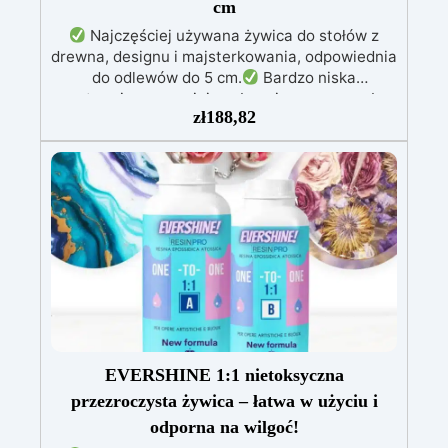
cm
Najczęściej używana żywica do stołów z
drewna, designu i majsterkowania, odpowiednia
do odlewów do 5 cm.
Bardzo niska
egzotermia zapewniająca bezpieczną pracę bez
zł
188,82
przegrzewania.
Odporna na zarysowania i
żółknięcie dzięki filtrom UV i wysokiej jakości
mechanicznej.
Niska lepkość, eliminująca
pęcherzyki powietrza i zapewniająca gładkie
wykończenie.
Bezpieczna i nietoksyczna,
wolna od BPA/VOC, certyfikowana do
długotrwałego kontaktu ze skórą.
EVERSHINE 1:1 nietoksyczna
przezroczysta żywica – łatwa w użyciu i
odporna na wilgoć!