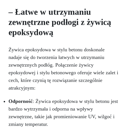
transparentnej, z wykończeniem błyszczącym,
matowym lub antypoślizgowym – dla
– Łatwe w utrzymaniu
bezpieczeństwa i estetyki.
Szerokie
zastosowanie: Doskonała do posadzek
zewnętrzne podłogi z żywicą
przemysłowych, parkingów, ramp, magazynów i
epoksydową
infrastruktury, a także do powłok na
odpowiednio przygotowanej stali.
Zgodność i
bezpieczeństwo: Certyfikat CE zgodnie z EN
1504-2, zgodna z rozporządzeniami UE nr
Żywica epoksydowa w stylu betonu doskonale
305/2011 i nr 574/2014.
Łatwa aplikacja:
nadaje się do tworzenia łatwych w utrzymaniu
Można rozcieńczać zwykłą wodą.
zewnętrznych podłóg. Połączenie żywicy
epoksydowej i stylu betonowego oferuje wiele zalet i
cech, które czynią tę rozwiązanie szczególnie
atrakcyjnym:
Odporność
: Żywica epoksydowa w stylu betonu jest
bardzo wytrzymała i odporna na wpływy
zewnętrzne, takie jak promieniowanie UV, wilgoć i
zmiany temperatur.