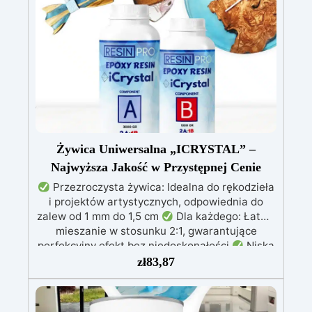
drobne pęknięcia i defekty.
Profesjonalne i
certyfikowane rozwiązanie z Deklaracją
Właściwości Użytkowych (DoP).
Żywica Uniwersalna „ICRYSTAL” –
Najwyższa Jakość w Przystępnej Cenie
Przezroczysta żywica: Idealna do rękodzieła
i projektów artystycznych, odpowiednia do
zalew od 1 mm do 1,5 cm
Dla każdego: Łatwe
mieszanie w stosunku 2:1, gwarantujące
perfekcyjny efekt bez niedoskonałości
Niska
lepkość: Zapewnia odlewy bez pęcherzyków,
zł
83,87
kompatybilna z drewnem, silikonem, szkłem,
metalem i innymi materiałami
Bezpieczna po
utwardzeniu: Nietoksyczna, bezpieczna dla