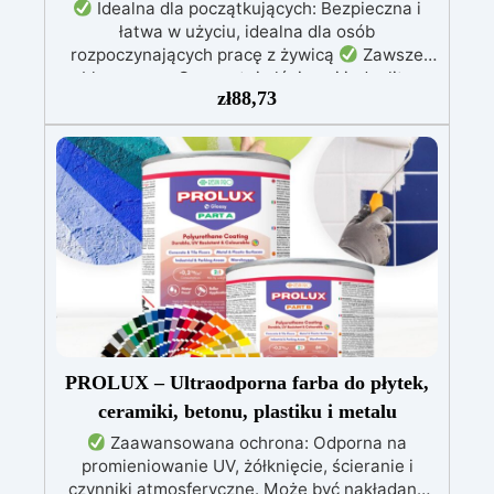
Idealna dla początkujących: Bezpieczna i
łatwa w użyciu, idealna dla osób
rozpoczynających pracę z żywicą
Zawsze
błyszcząca: Gwarantuje lśniące i jednolite
zł
88,73
wykończenie w każdych warunkach
Bardzo
prosta w użyciu: Intuicyjne proporcje mieszania
– wystarczy połączyć dwa składniki w równych
częściach
Wszechstronna i kreatywna:
Nadaje się do zalew, powłok i można ją
dowolnie barwić
Wytrzymała: Trwały połysk i
wysoka odporność na zarysowania oraz wilgoć
PROLUX – Ultraodporna farba do płytek,
ceramiki, betonu, plastiku i metalu
Zaawansowana ochrona: Odporna na
promieniowanie UV, żółknięcie, ścieranie i
czynniki atmosferyczne. Może być nakładana