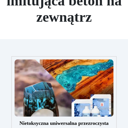
imitująca beton na
zewnątrz
Nietoksyczna uniwersalna przezroczysta