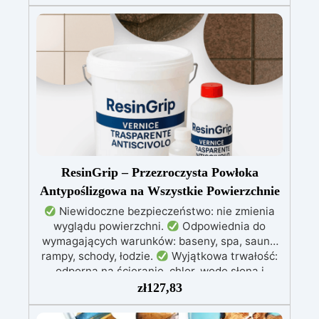
mechaniczną wytrzymałość tworzonego
elementu.
Biały barwnik: Niezbędny do
uzyskania efektu eksplozji – stosowany w
połączeniu z innymi kolorami.
Wszechstronność: Doskonały do tworzenia
unikalnych dzieł sztuki, dodając głębię i
dynamikę powierzchniom z żywicy.
ResinGrip – Przezroczysta Powłoka
Antypoślizgowa na Wszystkie Powierzchnie
Niewidoczne bezpieczeństwo: nie zmienia
wyglądu powierzchni.
Odpowiednia do
wymagających warunków: baseny, spa, sauny,
rampy, schody, łodzie.
Wyjątkowa trwałość:
odporna na ścieranie, chlor, wodę słoną i
warunki atmosferyczne. Średnia żywotność
zł
127,83
ponad 10 lat.
Łatwa aplikacja: 3-składnikowy
system gotowy do użycia, naprawia także