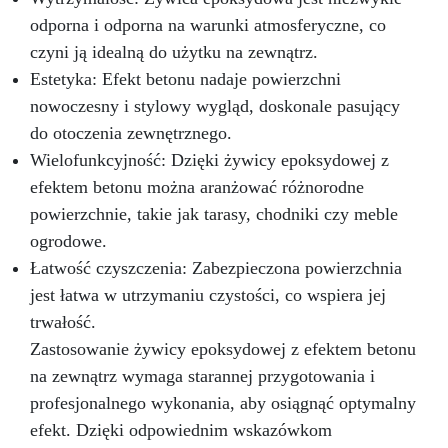
zawiera wszystkie niezbędne narzędzia do
aplikacji, gwarantując prosty proces i
odporna i odporna na warunki atmosferyczne, co
wyjątkowe rezultaty. Szczegółowe instrukcje
czyni ją idealną do użytku na zewnątrz.
krok po kroku ułatwiają stworzenie blatu
Estetyka: Efekt betonu nadaje powierzchni
kuchennego lub roboczego, który nie tylko
nowoczesny i stylowy wygląd, doskonale pasujący
wiernie naśladuje naturalny granit, ale także
oferuje trwałą i łatwą do utrzymania
do otoczenia zewnętrznego.
powierzchnię. Dzięki zestawowi efekt granitu
Wielofunkcyjność: Dzięki żywicy epoksydowej z
Azul Bahia, możesz przekształcić swoje
efektem betonu można aranżować różnorodne
przestrzenie z elegancją i stylem, dodając
nieocenioną wartość swojemu domowi.
powierzchnie, takie jak tarasy, chodniki czy meble
ogrodowe.
Łatwość czyszczenia: Zabezpieczona powierzchnia
jest łatwa w utrzymaniu czystości, co wspiera jej
trwałość.
Zastosowanie żywicy epoksydowej z efektem betonu
na zewnątrz wymaga starannej przygotowania i
profesjonalnego wykonania, aby osiągnąć optymalny
efekt. Dzięki odpowiednim wskazówkom