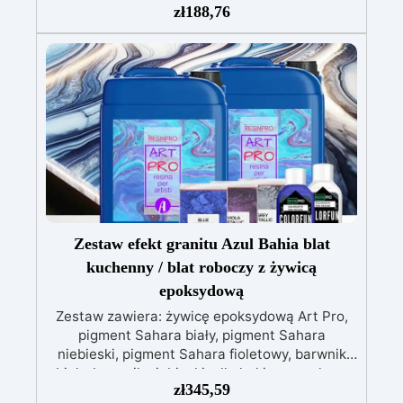
zł
188,76
żółknięciu i utrzymuje intensywne kolory przez
długi czas
Dostosowana do wysokiej
wilgotności: Zapewnia zawsze błyszczące i
trwałe rezultaty
Błyszcząca,
samopoziomująca, bezzapachowa i
bezrozpuszczalnikowa: Bezpieczna po
utwardzeniu
Idealna do powłok ochronnych,
paneli artystycznych i obrazów: Przekształca
każdy projekt w dzieło sztuki
Zestaw efekt granitu Azul Bahia blat
kuchenny / blat roboczy z żywicą
epoksydową
Zestaw zawiera: żywicę epoksydową Art Pro,
pigment Sahara biały, pigment Sahara
niebieski, pigment Sahara fioletowy, barwnik
biały, barwnik niebieski, alkohol izopropylowy
zł
345,59
99,9% Zestaw efekt granitu Azul Bahia do