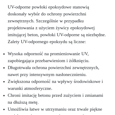
Zawarta w zestawie żywica epoksydowa jest
formułowana, aby być wytrzymała, trwała i
UV-odporne powłoki epoksydowe stanowią
łatwa w aplikacji, zapewniając gładkie i
doskonały wybór do ochrony powierzchni
błyszczące wykończenie, które nie tylko
zewnętrznych. Szczególnie w przypadku
wygląda, ale też imituje prawdziwy marmur.
Idealna do użytku wewnątrz pomieszczeń, ten
projektowania z użyciem żywicy epoksydowej
produkt doskonale nadaje się do odnowienia
imitującej beton, powłoki UV-odporne są niezbędne.
kuchni lub łazienki bez kosztów i złożoności
Zalety UV-odpornego epoksydu są liczne:
związanych z instalacją prawdziwych płyt
marmurowych. Aplikacja zestawu efektu
Wysoka odporność na promieniowanie UV,
marmuru Carrara jest prosta i dostępna nawet
dla osób bez wcześniejszego doświadczenia w
zapobiegająca przebarwieniom i żółknięciu.
pracach rękodzielniczych, dzięki szczegółowym
Długotrwała ochrona powierzchni zewnętrznych,
instrukcjom prowadzącym użytkownika przez
nawet przy intensywnym nasłonecznieniu.
etapy przygotowania powierzchni, mieszania i
aplikacji żywicy epoksydowej, a następnie
Zwiększona odporność na wpływy środowiskowe i
uzyskania pożądanego efektu marmurowego.
warunki atmosferyczne.
Wynikiem jest piękna powierzchnia, odporna na
Chroni imitację betonu przed zużyciem i zmianami
wodę, ciepło i zadrapania, która wzbogaca
na dłuższą metę.
wnętrze o ponadczasowy akcent i klasę.
Umożliwia łatwe w utrzymaniu oraz trwale piękne