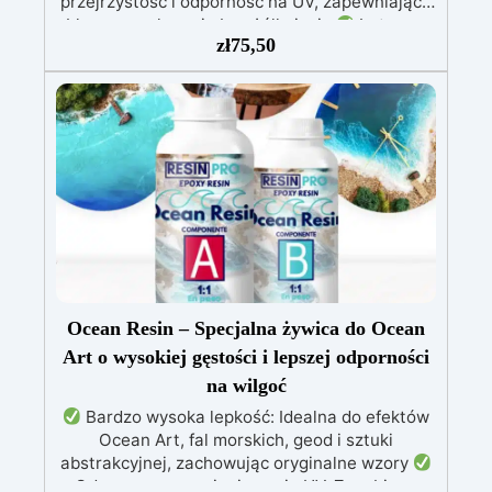
przejrzystość i odporność na UV, zapewniające
błyszczące kreacje bez żółknięcia.
Łatwa w
zł
75,50
użyciu – proporcja mieszania 1:1 i długi czas
obróbki dla precyzyjnych detali.
Kompatybilna z barwnikami w paście i proszku,
umożliwiając nieskończone możliwości
personalizacji.
Bezpieczna i certyfikowana –
BPA Free, bez rozpuszczalników i
bezzapachowa, wyprodukowana w 100% we
Włoszech.
Ocean Resin – Specjalna żywica do Ocean
Art o wysokiej gęstości i lepszej odporności
na wilgoć
Bardzo wysoka lepkość: Idealna do efektów
Ocean Art, fal morskich, geod i sztuki
abstrakcyjnej, zachowując oryginalne wzory
Odporna na promieniowanie UV: Zapobiega