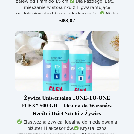
zalew od 1 mm do 1,5 cm
Dla każdego: Łatwe
mieszanie w stosunku 2:1, gwarantujące
perfekcyjny efekt bez niedoskonałości
Niska
lepkość: Zapewnia odlewy bez pęcherzyków,
zł
83,87
kompatybilna z drewnem, silikonem, szkłem,
metalem i innymi materiałami
Bezpieczna po
utwardzeniu: Nietoksyczna, bezpieczna dla
skóry, wolna od BPA i rozpuszczalników (VOC
Free)
Błyszcząca i samopoziomująca: Z
filtrami UV przeciw żółknięciu dla trwałego i
lśniącego wykończenia
Żywica Uniwersalna „ONE-TO-ONE
FLEX” 500 GR – Idealna do Wazonów,
Rzeźb i Dzieł Sztuki z Żywicy
Elastyczna żywica, idealna do modelowania
biżuterii i akcesoriów.
Krystaliczna