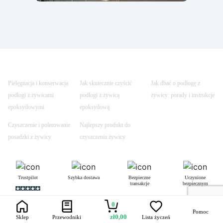
Pielęgnacja i konserwacja
Jak skutecznie czyścić
Jak dbać o podłogę z
podłogi z żywicami
podłogi z żywicą
żywicy: porady i instrukcje
epoksydowymi
epoksydową
Czyszczenie i polerowanie
Najlepszy produkt do
posadzki z żywicy
czyszczenia żywicy
Trustpilot
Szybka dostawa
Bezpieczne
Uczynione
transakcje
bezpiecznym
0
Pomoc
zł
0,00
Sklep
Przewodniki
Lista życzeń
Łączność