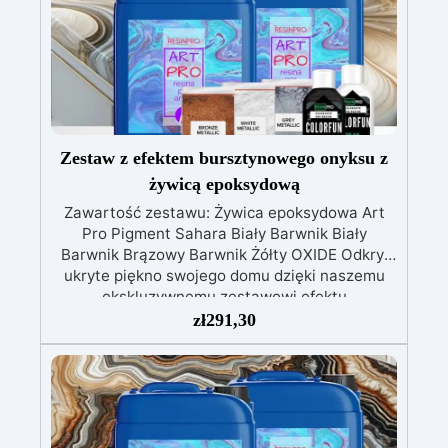
Zestaw z efektem bursztynowego onyksu z
żywicą epoksydową
Zawartość zestawu: Żywica epoksydowa Art
Pro Pigment Sahara Biały Barwnik Biały
Barwnik Brązowy Barwnik Żółty OXIDE Odkryj
ukryte piękno swojego domu dzięki naszemu
ekskluzywnemu zestawowi efektu
bursztynowego onyksu z żywicą epoksydową,
zł
291,30
rozwiązaniu idealnemu do przekształcania
Twoich przestrzeni w elegancki i stylowy
sposób. Ten innowacyjny zestaw został
zaprojektowany, aby przenieść luksus i urok
bursztynowego onyksu prosto do Twojej kuchni
lub łazienki, oferując możliwość stworzenia