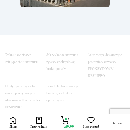
Techniki żywicowe
Jak wykonać marmur z
Jak tworzyć dekoracyjne
imitujące efekt marmuru
żywicy epoksydowej:
przedmioty z żywicy
kroki i porady
EPOKSYDOWEJ
RESINPRO
Efekty opalizujące dla
Poradnik: Jak stworzyć
żywic epoksydowych i
biżuterię z efektem
silikonów odlewniczych -
opalizującym
RESINPRO
0
Pomoc
zł
0,00
Sklep
Przewodniki
Lista życzeń