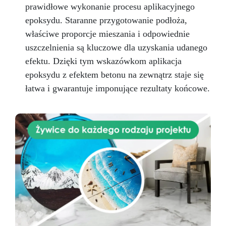
pomysły w rzeczywistość – Rób rzemiosło z
prawidłowe wykonanie procesu aplikacyjnego
Żywicą ICRYSTAL! Kup Teraz i Zanurz Się w
epoksydu. Staranne przygotowanie podłoża,
Świat Kreatywności!
właściwe proporcje mieszania i odpowiednie
uszczelnienia są kluczowe dla uzyskania udanego
efektu. Dzięki tym wskazówkom aplikacja
epoksydu z efektem betonu na zewnątrz staje się
łatwa i gwarantuje imponujące rezultaty końcowe.