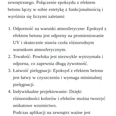
zewnętrznego. Połączenie epoksydu z efektem
kamieniem i innymi materiałami.
powłoki ochronne)
Przekształć swoje
Prosty
pomysły w rzeczywistość – Rób rzemiosło z
Stosunek Mieszania 2:1 – Pożegnaj się z
betonu łączy w sobie estetykę z funkcjonalnością i
trudnościami! Nasza żywica epoksydowa ma
Żywicą ICRYSTAL! Kup Teraz i Zanurz Się w
wyróżnia się liczymi zaletami:
najprostszy stosunek mieszania 2:1 według
Świat Kreatywności!
wagi, co sprawia, że proces twórczy staje się
Odporność na warunki atmosferyczne: Epoksyd z
bezproblemowy.
Masz pytania? Jako
producent oferujemy profesjonalne wsparcie: w
efektem betonu jest odporny na promieniowanie
przypadku pytań skontaktuj się z naszym
UV i skutecznie stawia czoła różnorodnym
dedykowanym zespołem wsparcia, aby uzyskać
warunkom atmosferycznym.
pomoc i porady. Przezroczysta Żywica
Trwałość: Powłoka jest niezwykle wytrzymała i
Epoksydowa ICRYSTAL jest idealna do
Twórczości i Rękodzieła: Odlewów żywicznych
odporna, co zapewnia długą żywotność.
od 1 mm do 2 cm grubości (możliwe jest
Łatwość pielęgnacji: Epoksyd z efektem betonu
tworzenie wielu warstw) Odlewów w formach
jest łatwy w czyszczeniu i wymaga minimalnej
silikonowych (biżuteria, podstawki, tace)
Odlewania przedmiotów i materiałów (monety,
pielęgnacji.
kamienie, muszle, korki itp.) Meblarstwa i
Indywidualne projektowanie: Dzięki
stolarstwa (stoły drewno-żywiczne itp.) Dzieł
różnorodności kolorów i efektów można tworzyć
sztuki, podłóg i powłok ochronnych Impregnacji
unikatowe wzornictwo.
włókna szklanego i węglowego (naprawy,
powłoki ochronne)
Przekształć swoje
Podczas aplikacji na zewnątrz ważne jest