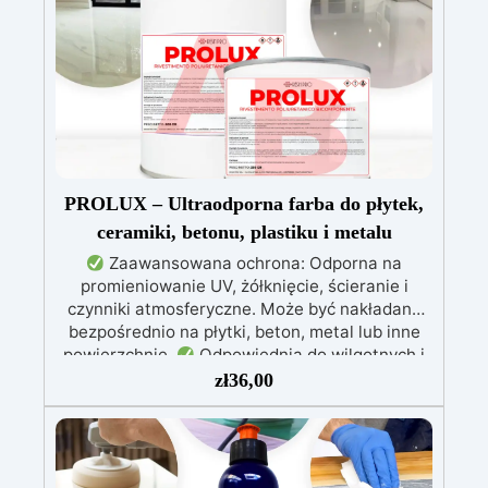
wykończenie.
Bezpieczna i nietoksyczna,
wolna od BPA/VOC, certyfikowana do
długotrwałego kontaktu ze skórą.
PROLUX – Ultraodporna farba do płytek,
ceramiki, betonu, plastiku i metalu
Zaawansowana ochrona: Odporna na
promieniowanie UV, żółknięcie, ścieranie i
czynniki atmosferyczne. Może być nakładana
bezpośrednio na płytki, beton, metal lub inne
powierzchnie.
Odpowiednia do wilgotnych i
intensywnie użytkowanych miejsc: Specjalna
zł
36,00
formuła, idealna do środowisk wymagających
najwyższej trwałości.
Wszechstronne i
personalizowane wykończenie: Dostępna w
kolorystyce RAL lub NCS, z wykończeniem w