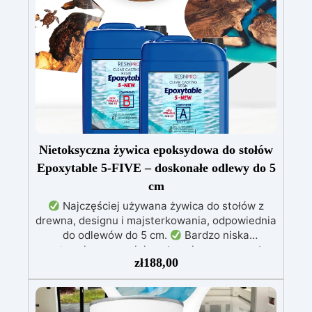
utwardzeniu: Nietoksyczna, bezpieczna dla
skóry, wolna od BPA i rozpuszczalników (VOC
Free)
Błyszcząca i samopoziomująca: Z
filtrami UV przeciw żółknięciu dla trwałego i
lśniącego wykończenia
Nietoksyczna żywica epoksydowa do stołów
Epoxytable 5-FIVE – doskonałe odlewy do 5
cm
Najczęściej używana żywica do stołów z
drewna, designu i majsterkowania, odpowiednia
do odlewów do 5 cm.
Bardzo niska
egzotermia zapewniająca bezpieczną pracę bez
zł
188,00
przegrzewania.
Odporna na zarysowania i
żółknięcie dzięki filtrom UV i wysokiej jakości
mechanicznej.
Niska lepkość, eliminująca
pęcherzyki powietrza i zapewniająca gładkie