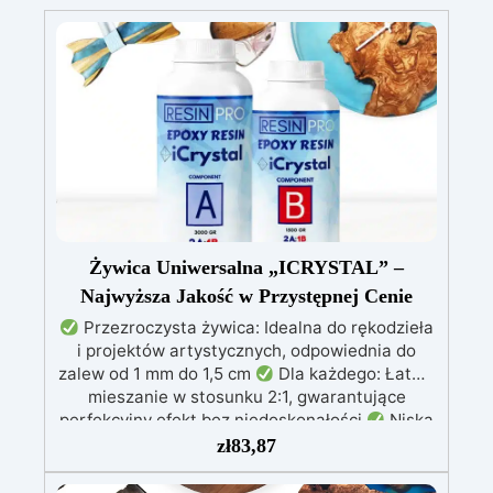
Żywica Uniwersalna „ICRYSTAL” –
Najwyższa Jakość w Przystępnej Cenie
Przezroczysta żywica: Idealna do rękodzieła
i projektów artystycznych, odpowiednia do
zalew od 1 mm do 1,5 cm
Dla każdego: Łatwe
mieszanie w stosunku 2:1, gwarantujące
perfekcyjny efekt bez niedoskonałości
Niska
lepkość: Zapewnia odlewy bez pęcherzyków,
zł
83,87
kompatybilna z drewnem, silikonem, szkłem,
metalem i innymi materiałami
Bezpieczna po