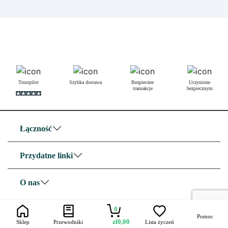
Trustpilot
Szybka dostawa
Bezpieczne
Uczynione
transakcje
bezpiecznym
Łączność
Przydatne linki
O nas
0
Resin Pro Srl, Via 25 Aprile – Z.I.snc, 19021 Arcola SP VAT: 01473200119 •
Pomoc
Kapitał zakładowy 50 000 EUR w całości opłacony • REA SP-210889
zł
0,00
Sklep
Przewodniki
Lista życzeń