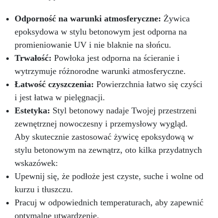
kamieniem i innymi materiałami.
Prosty
Stosunek Mieszania 2:1 – Pożegnaj się z
Odporność na warunki atmosferyczne:
Żywica
trudnościami! Nasza żywica epoksydowa ma
epoksydowa w stylu betonowym jest odporna na
najprostszy stosunek mieszania 2:1 według
wagi, co sprawia, że proces twórczy staje się
promieniowanie UV i nie blaknie na słońcu.
bezproblemowy.
Masz pytania? Jako
Trwałość:
Powłoka jest odporna na ścieranie i
producent oferujemy profesjonalne wsparcie: w
wytrzymuje różnorodne warunki atmosferyczne.
przypadku pytań skontaktuj się z naszym
Łatwość czyszczenia:
dedykowanym zespołem wsparcia, aby uzyskać
Powierzchnia łatwo się czyści
pomoc i porady. Przezroczysta Żywica
i jest łatwa w pielęgnacji.
Epoksydowa ICRYSTAL jest idealna do
Estetyka:
Styl betonowy nadaje Twojej przestrzeni
Twórczości i Rękodzieła: Odlewów żywicznych
zewnętrznej nowoczesny i przemysłowy wygląd.
od 1 mm do 2 cm grubości (możliwe jest
tworzenie wielu warstw) Odlewów w formach
Aby skutecznie zastosować żywicę epoksydową w
silikonowych (biżuteria, podstawki, tace)
stylu betonowym na zewnątrz, oto kilka przydatnych
Odlewania przedmiotów i materiałów (monety,
wskazówek:
kamienie, muszle, korki itp.) Meblarstwa i
Upewnij się, że podłoże jest czyste, suche i wolne od
stolarstwa (stoły drewno-żywiczne itp.) Dzieł
sztuki, podłóg i powłok ochronnych Impregnacji
kurzu i tłuszczu.
włókna szklanego i węglowego (naprawy,
Pracuj w odpowiednich temperaturach, aby zapewnić
powłoki ochronne)
Przekształć swoje
optymalne utwardzenie.
pomysły w rzeczywistość – Rób rzemiosło z