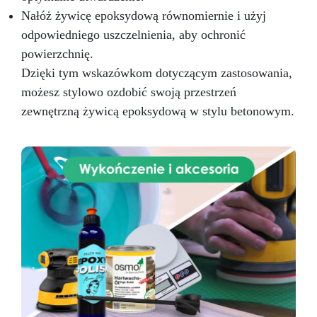
Żywicą ICRYSTAL! Kup Teraz i Zanurz Się w
Nałóż żywicę epoksydową równomiernie i użyj
Świat Kreatywności!
odpowiedniego uszczelnienia, aby ochronić
powierzchnię.
Dzięki tym wskazówkom dotyczącym zastosowania,
możesz stylowo ozdobić swoją przestrzeń
zewnętrzną żywicą epoksydową w stylu betonowym.