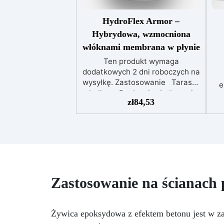
HydroFlex Armor –
Hybrydowa, wzmocniona
włóknami membrana w płynie
Ten produkt wymaga
dodatkowych 2 dni roboczych na
wysyłkę. Zastosowanie Tarasy i
e
balkony Dachy nieużytkowe i
S
zł
84,53
użytkowe Ściany fundamentowe
i przeciwskarpowe Ogrody
dachowe Konstrukcje z betonu,
Zr
metalu i drewna Powłoki na
dz
płytkach lub istniejących
ze
powierzchniach Powłoki
B
ochronne narażone na działanie
substancji chemicznych
Zastosowanie na ścianach
e
nie
Żywica epoksydowa z efektem betonu jest w za