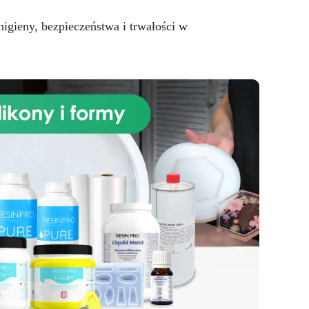
początkujących, jak i
niu
profesjonalistów.
wicy
igieny, bezpieczeństwa i trwałości w
Nieskończone Możliwości
y
Wtapiania – Bezproblemowo łącz
ICRYSTAL z drewnem, tkaniną,
ki i
szkłem, papierem, kamieniem i
F i
innymi materiałami.
Prosty
a
Stosunek Mieszania 2:1 –
Pożegnaj się z trudnościami!
nny
Nasza żywica epoksydowa ma
najprostszy stosunek mieszania
li
2:1 według wagi, co sprawia, że
eży
proces twórczy staje się
a
bezproblemowy.
Masz
ana
pytania? Jako producent
zaj
oferujemy profesjonalne
wsparcie: w przypadku pytań
iu.
skontaktuj się z naszym
dedykowanym zespołem
wsparcia, aby uzyskać pomoc i
porady. Przezroczysta Żywica