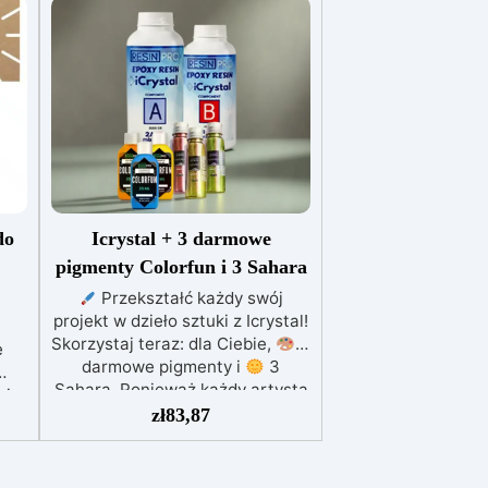
do
Icrystal + 3 darmowe
pigmenty Colorfun i 3 Sahara
Przekształć każdy swój
projekt w dzieło sztuki z Icrystal!
a
Skorzystaj teraz: dla Ciebie,
3
e
darmowe pigmenty i
3
Sahara. Ponieważ każdy artysta
 i
zasługuje na kolory, które
zł
83,87
ożywiają pomysły. Najwyższa
a
Jakość w Przystępnej Cenie –
ł
Podnieś jakość swoich dzieł bez
any