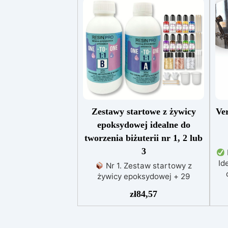
Zestawy startowe z żywicy
Ve
epoksydowej idealne do
tworzenia biżuterii nr 1, 2 lub
3
Id
Nr 1. Zestaw startowy z
żywicy epoksydowej + 29
p
akcesoriów:500 g przezroczystej
zł
84,57
o
żywicy epoksydowej One to One
+ 29 przydatnych akcesoriów do
tworzenia biżuterii. Zawiera: 500