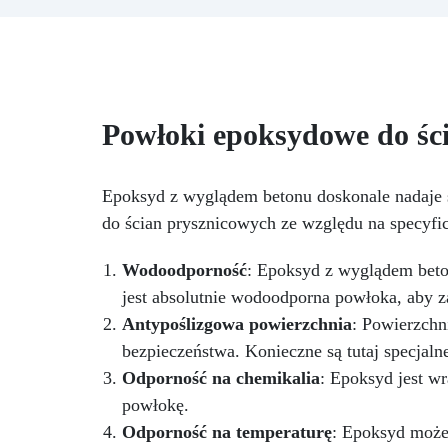
g żywicy, 10 barwników, 3
pigmenty, pipety, patyczki do
mieszania, rękawiczki i kubeczki.
p
Nr 2. Zestaw startowy z
żywicy epoksydowej + 100
akcesoriów:500 g przezroczystej
Powłoki epoksydowe do śc
żywicy epoksydowej One to One
+ 100 przydatnych akcesoriów
do tworzenia biżuterii. Zawiera:
500 g żywicy, 12 dodatków
Epoksyd z wyglądem betonu doskonale nadaje s
dekoracyjnych, suszone kwiaty,
do ścian prysznicowych ze względu na specyf
be
silikonową formę z literami,
breloczki, końcówki do
Wodoodporność
: Epoksyd z wyglądem beto
miniwiertarki, ponad 100
jest absolutnie wodoodporna powłoka, aby za
elementów.
Antypoślizgowa powierzchnia
: Powierzchn
bezpieczeństwa. Konieczne są tutaj specjaln
Odporność na chemikalia
: Epoksyd jest w
powłokę.
Odporność na temperaturę
: Epoksyd może