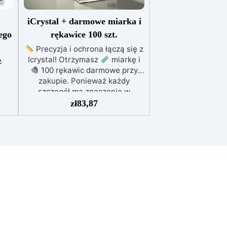
iCrystal + darmowe miarka i
ego
rękawice 100 szt.
Precyzja i ochrona łączą się z
Icrystal! Otrzymasz
miarkę i
z
100 rękawic darmowe przy
zakupie. Ponieważ każdy
szczegół ma znaczenie w
nt
tworzeniu sztuki. Najwyższa
zł
83,87
ra
Jakość w Przystępnej Cenie –
ary
Podnieś jakość swoich dzieł bez
ny
rujnowania portfela! ICRYSTAL
 w
oferuje najwyższą jakość za
mu
ułamek kosztów.
Kryształowa
i
Jasność – Osiągnij niezrównaną
em
klarowność dzięki naszej
ru,
bezbłędnej, kryształowo czystej
no
żywicy epoksydowej. Twoje
staw
projekty będą mienić się
szklanym wykończeniem, które
ę