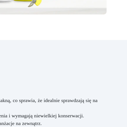
Epoksydowa ICRYSTAL jest
idealna do Twórczości i
Rękodzieła: Odlewów
żywicznych od 1 mm do 2 cm
grubości (możliwe jest tworzenie
wielu warstw) Odlewów w
formach silikonowych (biżuteria,
podstawki, tace) Odlewania
przedmiotów i materiałów
(monety, kamienie, muszle, korki
itp.) Meblarstwa i stolarstwa
(stoły drewno-żywiczne itp.)
Dzieł sztuki, podłóg i powłok
ochronnych Impregnacji włókna
szklanego i węglowego
(naprawy, powłoki ochronne)
Przekształć swoje pomysły w
kną, co sprawia, że idealnie sprawdzają się na
rzeczywistość – Rób rzemiosło z
Żywicą ICRYSTAL! Kup Teraz i
Zanurz Się w Świat
enia i wymagają niewielkiej konserwacji.
Kreatywności!
nżacje na zewnątrz.