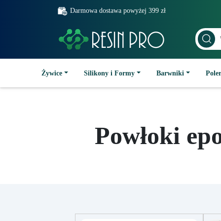
Darmowa dostawa powyżej 399 zł
Żywice
Silikony i Formy
Barwniki
Poler
Powłoki ep