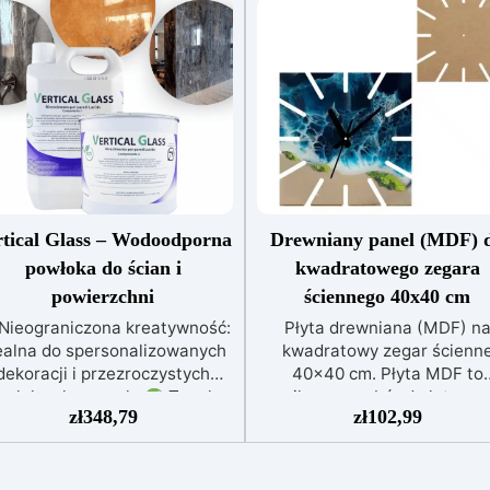
rtical Glass – Wodoodporna
Drewniany panel (MDF) 
powłoka do ścian i
kwadratowego zegara
powierzchni
ściennego 40x40 cm
Nieograniczona kreatywność:
Płyta drewniana (MDF) n
ealna do spersonalizowanych
kwadratowy zegar ścienn
dekoracji i przezroczystych
40x40 cm. Płyta MDF to
owłok ochronnych.
Trwała
najlepszy wybór do łatwego
zł
348,79
zł
102,99
chrona: Odporna na zużycie i
szybkiego stworzenia
wilgoć, nadaje się do
spersonalizowanego zegar
powierzchni pionowych i
ściennege. MDF to materia
pochyłych.
Błyszcząca i
kompozytowy drewna wykon