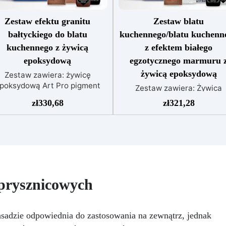
Zestaw efektu granitu
Zestaw blatu
bałtyckiego do blatu
kuchennego/blatu kuchenn
kuchennego z żywicą
z efektem białego
epoksydową
egzotycznego marmuru 
żywicą epoksydową
Zestaw zawiera: żywicę
poksydową Art Pro pigment
Zestaw zawiera: Żywica
ahara różowe złoto pigment
epoksydowa Art Pro Pigme
zł
330,68
zł
321,28
Sahara brąz barwnik czarny
Sahara biały Pigment Saha
izopropanol 99,9%
brązowy Pigment Sahara sz
ewolucjonizuj swoją kuchnię
Barwnik biały Barwnik czar
ięki naszemu ekskluzywnemu
Przekształć swoją kuchnię
stawowi efektu granitu Morze
oazę luksusu dzięki nasze
ałtyckie w kolorze brązowym
ekskluzywnemu zestawow
na blat kuchenny z żywicy
blatów kuchennych z efekt
 prysznicowych
poksydowej. Dzięki swojemu
egzotycznego białego marmu
luksusowemu wykończeniu i
wzbogaconym o siłę i pięk
zrównanej wytrzymałości, ten
żywicy epoksydowej. Ten ze
zestaw zamienia Twoją
sadzie odpowiednia do zastosowania na zewnątrz, jednak
oferuje ponadczasową
przestrzeń kulinarną w
elegancję, dodając odrobin