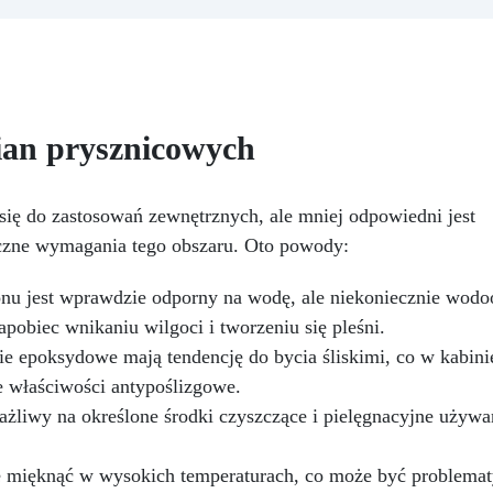
naprawcza: Jedna warstwa
z prasowanych włókien
zapewnia gładką, lśniącą
drzewnych. Jego gładka i ró
owierzchnię chronioną przed
powierzchnia sprawia, że je
infiltracją.
Możliwość
idealną podstawą do pracy
barwienia: Kompatybilna z
żywicą epoksydową. Płyta 
barwnikami i metalicznymi
jest cięta w kształt, który so
ian prysznicowych
proszkami dla unikalnych
życzysz: wreszcie możesz
efektów kolorystycznych.
realizować swoje marzenia!
Łatwa aplikacja:
można pomalować, pokry
ię do zastosowań zewnętrznych, ale mniej odpowiedni jest
Bezrozpuszczalnikowa i
lakierem lub ozdobić prze
iczne wymagania tego obszaru. Oto powody:
zwonna, 1 kg pokrywa około 1
nałożeniem żywicy epoksydo
m² (przy grubości 1 mm).
Kiedy żywica epoksydowa je
nu jest wprawdzie odporny na wodę, ale niekoniecznie wodo
nakładana na płytę MDF, two
warstwę ochronną i dodaj
pobiec wnikaniu wilgoci i tworzeniu się pleśni.
blasku, głębi i ochrony zegar
ie epoksydowe mają tendencję do bycia śliskimi, co w kabini
ściennemu. Aby stworzyć
e właściwości antypoślizgowe.
spersonalizowany zegar ścia
żywicą epoksydową, należ
rażliwy na określone środki czyszczące i pielęgnacyjne używ
najpierw przygotować płyt
MDF, szlifując ją i oczyszczaj
 mięknąć w wysokich temperaturach, co może być problemat
aby uzyskać gładką i wolną 