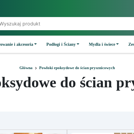
owanie i akcesoria
Podłogi i Ściany
Mydła i świece
Ze
Główna
Powłoki epoksydowe do ścian prysznicowych
oksydowe do ścian pr