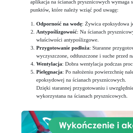
aplikacja na ścianach prysznicowych wymaga szc
punktów, które należy wziąć pod uwagę:
b
Odporność na wodę
: Żywica epoksydowa je
Antypoślizgowość
: Na ścianach prysznicow
właściwości antypoślizgowe.
Przygotowanie podłoża
: Staranne przygoto
ż
wyczyszczone, odtłuszczone i suche przed 
Wentylacja
: Dobra wentylacja podczas pro
r
Pielęgnacja
: Po nałożeniu powierzchnię nal
o
ci
epoksydowej na ścianach prysznicowych.
Dzięki starannej przygotowaniu i uwzględni
in
wykorzystana na ścianach prysznicowych.
z
Dzi
fu