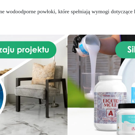
pyłu powierzchnię. Po nałoże
i całkowitym utwardzeniu ży
lne wodoodporne powłoki, które spełniają wymogi dotyczące h
epoksydowej, zegar ścienn
można złożyć, dodając
mechanizmy zegara, wskazów
cyfry. Korzystając z płyty MD
żywicy epoksydowej, możn
stworzyć unikalny,
spersonalizowany zegar ście
o gładkim i lśniącym
wykończeniu, które podkreś
twój styl i kreatywność. Nal
zauważyć, że ta podstaw
drewniana nie jest dostarcz
z mechanizmem zegara. Rod
MDF może się różnić i nie
odpowiadać kolorowi na zdjęc