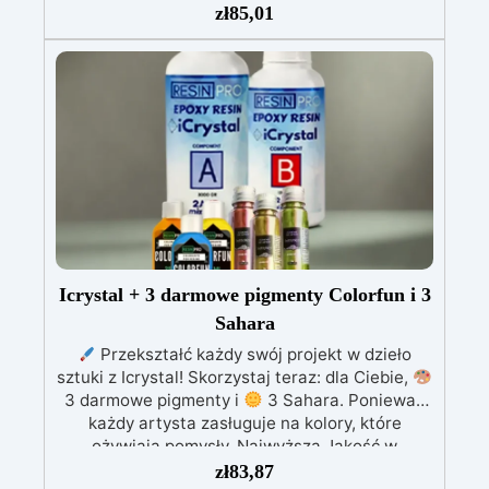
powierzchni mineralnych i betonu.
Głęboka
zł
85,01
penetracja i wzmocnienie podłoża: Zapewnia
równomierną i trwałą przyczepność, zmniejsza
porowatość i zwiększa odporność podłoża.
Uniwersalna kompatybilność: Może być
pokrywany dowolnym systemem żywicznym bez
zmiany koloru podłoża i bez efektu mokrej
powierzchni.
Łatwa aplikacja i produkt
jednoskładnikowy: Prosta i szybka aplikacja,
sucha pozostałość 24% – dla najlepszych
efektów estetycznych i użytkowych.
Icrystal + 3 darmowe pigmenty Colorfun i 3
Sahara
Przekształć każdy swój projekt w dzieło
sztuki z Icrystal! Skorzystaj teraz: dla Ciebie,
3 darmowe pigmenty i
3 Sahara. Ponieważ
każdy artysta zasługuje na kolory, które
ożywiają pomysły. Najwyższa Jakość w
Przystępnej Cenie – Podnieś jakość swoich
zł
83,87