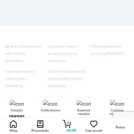
Jak dbać o i konserwować
Czyszczenie stołów z
Ochrona powierzchni
stoły z żywicą
przezroczystą żywicą
żywicowej RESINPRO
epoksydową
epoksydową
Polerowanie stołów z
Jak dbać o i konserwować
matową żywicą
zabezpieczenia z żywicą
epoksydową
epoksydową
Trustpilot
Szybka dostawa
Bezpieczne
Uczynione
transakcje
bezpiecznym
0
Pomoc
zł
0,00
Sklep
Przewodniki
Lista życzeń