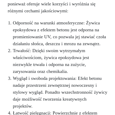
ponieważ oferuje wiele korzyści i wyróżnia się
kamienie, muszle, korki itp.) Meblarstwa i
stolarstwa (stoły drewno-żywiczne itp.) Dzieł
różnymi cechami jakościowymi:
sztuki, podłóg i powłok ochronnych Impregnacji
włókna szklanego i węglowego (naprawy,
Odporność na warunki atmosferyczne: Żywica
powłoki ochronne)
Przekształć swoje
epoksydowa z efektem betonu jest odporna na
pomysły w rzeczywistość – Rób rzemiosło z
promieniowanie UV, co pozwala jej stawiać czoła
Żywicą ICRYSTAL! Kup Teraz i Zanurz Się w
Świat Kreatywności!
działaniu słońca, deszczu i mrozu na zewnątrz.
Trwałość: Dzięki swoim wytrzymałym
właściwościom, żywica epoksydowa jest
niezwykle trwała i odporna na zużycie,
zarysowania oraz chemikalia.
Wygląd i swoboda projektowania: Efekt betonu
nadaje przestrzeni zewnętrznej nowoczesny i
stylowy wygląd. Ponadto wszechstronność żywicy
daje możliwość tworzenia kreatywnych
projektów.
Łatwość pielęgnacji: Powierzchnie z efektem