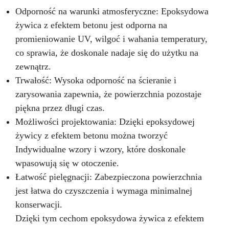
wymagania normy europejskiej EN 13813 i
Odporność na warunki atmosferyczne: Epoksydowa
standardu LEED 4.2. Zakres zastosowań Emalia
żywica z efektem betonu jest odporna na
epoksydowa odnawiająca i chroniąca: • brodziki
promieniowanie UV, wilgoć i wahania temperatury,
• wanny • armatura łazienkowa • płytki •
co sprawia, że doskonale nadaje się do użytku na
podłogi • urządzenia AGD • beton • podkłady •
cement
zewnątrz.
Trwałość: Wysoka odporność na ścieranie i
zarysowania zapewnia, że powierzchnia pozostaje
piękna przez długi czas.
Możliwości projektowania: Dzięki epoksydowej
żywicy z efektem betonu można tworzyć
Indywidualne wzory i wzory, które doskonale
wpasowują się w otoczenie.
Łatwość pielęgnacji: Zabezpieczona powierzchnia
jest łatwa do czyszczenia i wymaga minimalnej
konserwacji.
Dzięki tym cechom epoksydowa żywica z efektem