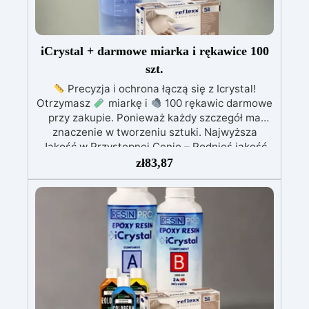
iCrystal + darmowe miarka i rękawice 100
szt.
Precyzja i ochrona łączą się z Icrystal!
Otrzymasz
miarkę i
100 rękawic darmowe
przy zakupie. Ponieważ każdy szczegół ma
znaczenie w tworzeniu sztuki. Najwyższa
Jakość w Przystępnej Cenie – Podnieś jakość
swoich dzieł bez rujnowania portfela! ICRYSTAL
zł
83,87
oferuje najwyższą jakość za ułamek kosztów.
Kryształowa Jasność – Osiągnij niezrównaną
klarowność dzięki naszej bezbłędnej,
kryształowo czystej żywicy epoksydowej. Twoje
projekty będą mienić się szklanym
wykończeniem, które zachwyca.
Odporność
na UV - Ciesz się długowiecznością swoich
projektów! ICRYSTAL jest specjalnie
opracowana, aby nie żółkła z czasem,
zapewniając, że Twoje twory pozostaną żywe i