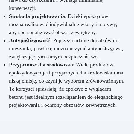
łatwa do czyszczenia i wymaga minimalnej
porównywalną z naprawą stałą. Idealna dla
konserwacji.
Hydraulików i serwisantów przemysłowych
Swoboda projektowania
: Dzięki epoksydowi
Warsztatów i stoczni Majsterkowiczów i
można realizować indywidualne wzory i motywy,
domowych napraw Branży spożywczej i
wodociągowej
aby spersonalizować obszar zewnętrzny.
Antypoślizgowość
: Poprzez dodanie dodatków do
mieszanki, powłokę można uczynić antypoślizgową,
zwiększając tym samym bezpieczeństwo.
Przyjazność dla środowiska
: Wiele produktów
epoksydowych jest przyjaznych dla środowiska i ma
niską emisję, co czyni je wyborem zrównoważonym.
Te korzyści sprawiają, że epoksyd z wyglądem
betonu jest idealnym rozwiązaniem do eleganckiego
projektowania i ochrony obszarów zewnętrznych.