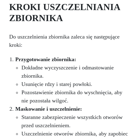
naprawczych, w zaledwie 24 godziny.
KROKI USZCZELNIANIA
Wszechstronny i personalizowany: Nadaje się
ZBIORNIKA
do betonu, cementu, starych nawierzchni i
ziemi utwardzonej (po wcześniejszej
konsultacji).
Żywice odporne na upływ
czasu: Nowoczesne żywice gwarantują
Do uszczelnienia zbiornika zaleca się następujące
odporność na ścieranie i stabilność koloru
kroki:
przez wiele lat.
Przygotowanie zbiornika:
Dokładne wyczyszczenie i odmastowanie
zbiornika.
Usunięcie rdzy i starej powłoki.
Pozostawienie zbiornika do wyschnięcia, aby
nie pozostała wilgoć.
Maskowanie i uszczelnienie:
Staranne zabezpieczenie wszystkich otworów
przed uszczelnieniem.
Uszczelnienie otworów zbiornika, aby zapobiec