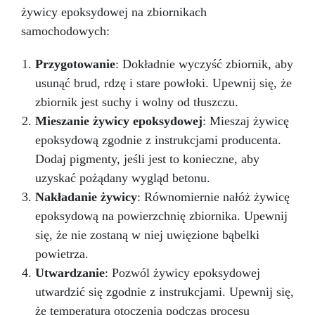
temperaturze
Łatwość użycia – nie spływa,
żywicy epoksydowej na zbiornikach
można stosować na powierzchniach pionowych
samochodowych:
Wszechstronność – do użytku domowego,
morskiego, przemysłowego i DIY Zastosowanie
Przygotowanie
praktyczne Naprawa fug i pęknięć w basenach,
: Dokładnie wyczyść zbiornik, aby
wannach, akwariach Uszczelnianie wycieków z
usunąć brud, rdzę i stare powłoki. Upewnij się, że
rur, pomp i połączeń hydraulicznych Odbudowa
zbiornik jest suchy i wolny od tłuszczu.
uszkodzonych elementów z plastiku lub metalu
Mieszanie żywicy epoksydowej
: Mieszaj żywicę
Mocowanie haków, śrub, wsporników w
wilgotnym środowisku Naprawy łodzi,
epoksydową zgodnie z instrukcjami producenta.
pontonów, silników morskich, systemów
Dodaj pigmenty, jeśli jest to konieczne, aby
chłodzenia Sposób użycia Odciąć potrzebną
uzyskać pożądany wygląd betonu.
ilość pałeczki. Ugniatać do uzyskania
Nakładanie żywicy
jednolitego koloru (ok. 1 min). Nałożyć na czystą
: Równomiernie nałóż żywicę
lub lekko wilgotną powierzchnię. Mocno
epoksydową na powierzchnię zbiornika. Upewnij
docisnąć i pozostawić do utwardzenia.
się, że nie zostaną w niej uwięzione bąbelki
Wskazówki eksperta: Usuń brud i glony przed
powietrza.
aplikacją. Szorstka powierzchnia = lepsza
przyczepność. Nie stosować na PE, PP i PTFE.
Utwardzanie
: Pozwól żywicy epoksydowej
Po utwardzeniu można wiercić, piłować,
utwardzić się zgodnie z instrukcjami. Upewnij się,
szlifować lub malować. FAQ
Czy można
że temperatura otoczenia podczas procesu
naprawić przeciek w pełnym basenie? Tak!