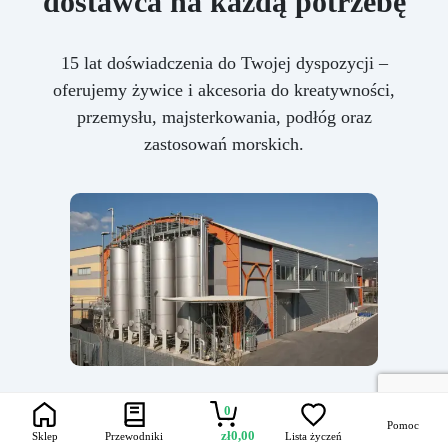
dostawca na każdą potrzebę
15 lat doświadczenia do Twojej dyspozycji –
oferujemy żywice i akcesoria do kreatywności,
przemysłu, majsterkowania, podłóg oraz
zastosowań morskich.
0
Pomoc
zł
0,00
Sklep
Przewodniki
Lista życzeń