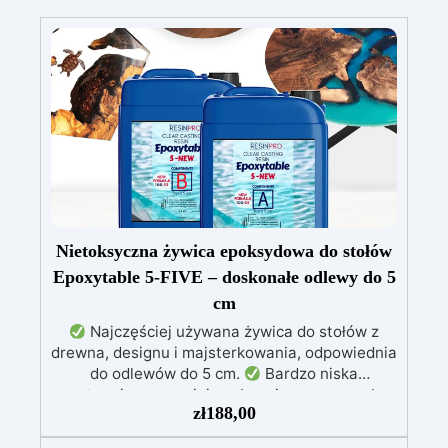
Nietoksyczna żywica epoksydowa do stołów
Epoxytable 5-FIVE – doskonałe odlewy do 5
cm
Najczęściej używana żywica do stołów z
drewna, designu i majsterkowania, odpowiednia
do odlewów do 5 cm.
Bardzo niska
egzotermia zapewniająca bezpieczną pracę bez
zł
188,00
przegrzewania.
Odporna na zarysowania i
żółknięcie dzięki filtrom UV i wysokiej jakości