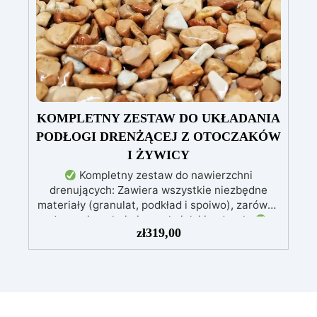
pozbawione niedoskonałości nawet na
ciemniejszych żelkotach, które mogą sprawiać
więcej trudności.
KOMPLETNY ZESTAW DO UKŁADANIA
PODŁOGI DRENŻĄCEJ Z OTOCZAKÓW
I ŻYWICY
Kompletny zestaw do nawierzchni
drenujących: Zawiera wszystkie niezbędne
materiały (granulat, podkład i spoiwo), zarówno
do powierzchni pieszych, jak i jezdnych.
zł
319,00
Łatwy w aplikacji: Szczegółowe instrukcje
zapewniają doskonałe rezultaty, nawet bez
doświadczenia, z bezpłatną pomocą
wideo/telefoniczną.
Ekonomiczny i szybki:
Odnawia powierzchnie przy minimalnym
koszcie, unikając kosztownych prac