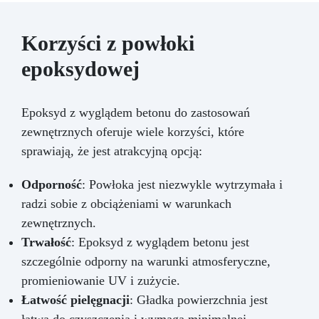
instalacjach hydraulicznych Konserwacja części
mechanicznych i konstrukcyjnych Naprawy
łodzi, samochodów, maszyn i systemów
Korzyści z powłoki
przemysłowych Sposób użycia Odciąć
epoksydowej
potrzebną ilość pałeczki. Ugniatać do uzyskania
jednolitego koloru (ok. 1 min). Nałożyć na czystą
lub lekko szorstką powierzchnię. Docisnąć i
uformować, aż całkowicie pokryje uszkodzenie.
Epoksyd z wyglądem betonu do zastosowań
Pozostawić do utwardzenia na co najmniej 60
zewnętrznych oferuje wiele korzyści, które
min. Wskazówki eksperta Oczyść powierzchnię,
sprawiają, że jest atrakcyjną opcją:
by zwiększyć przyczepność. Może zastąpić
spawanie na zimno przy szybkich naprawach.
Po utwardzeniu można obrabiać mechanicznie
Odporność
: Powłoka jest niezwykle wytrzymała i
(wiercenie, gwintowanie, szlifowanie).
radzi sobie z obciążeniami w warunkach
Przechowywać w suchym i chłodnym miejscu.
zewnętrznych.
FAQ
Czy nadaje się do rur z wodą pitną? Tak,
Trwałość
: Epoksyd z wyglądem betonu jest
posiada certyfikat WRAS i jest w pełni
bezpieczna.
Czy można malować po
szczególnie odporny na warunki atmosferyczne,
utwardzeniu? Tak, po utwardzeniu można
promieniowanie UV i zużycie.
malować lub obrabiać jak metal.
Jak długo
Łatwość pielęgnacji
: Gładka powierzchnia jest
utrzymuje się efekt? Zapewnia trwałą
odporność mechaniczną i chemiczną,