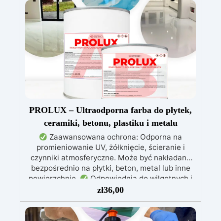
mechanicznej.
Niska lepkość, eliminująca
pęcherzyki powietrza i zapewniająca gładkie
wykończenie.
Bezpieczna i nietoksyczna,
wolna od BPA/VOC, certyfikowana do
długotrwałego kontaktu ze skórą.
PROLUX – Ultraodporna farba do płytek,
ceramiki, betonu, plastiku i metalu
Zaawansowana ochrona: Odporna na
promieniowanie UV, żółknięcie, ścieranie i
czynniki atmosferyczne. Może być nakładana
bezpośrednio na płytki, beton, metal lub inne
powierzchnie.
Odpowiednia do wilgotnych i
intensywnie użytkowanych miejsc: Specjalna
zł
36,00
formuła, idealna do środowisk wymagających
najwyższej trwałości.
Wszechstronne i
personalizowane wykończenie: Dostępna w