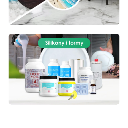
uszkodzone elementy, pęknięcia i otwory
Certyfikat WRAS – bezpieczna dla wody pitnej
Szybkie utwardzanie – obróbka po 10 min,
pełne po 60 min
Obrabialna mechanicznie –
można wiercić, gwintować, szlifować i malować
Odporna na temperatury od –50 °C do +150
°C oraz na chemikalia, oleje i paliwa
Łatwa w
użyciu – wystarczy odciąć, wymieszać i nałożyć
Dlaczego warto wybrać SteelStick
Naprawy
strukturalne – przywraca wytrzymałość
mechaniczną elementów metalowych
Bezpieczna dla wody pitnej – idealna do rur,
zbiorników i instalacji hydraulicznych
Szybka
i czysta aplikacja – bez potrzeby użycia
narzędzi
Wszechstronność – zastosowanie
domowe, przemysłowe, morskie i
motoryzacyjne
Trwałość – nie kurczy się i nie
pęka po utwardzeniu Zastosowanie praktyczne
Naprawa rur, kołnierzy, zaworów, złączy, pomp i
zbiorników metalowych Odbudowa gwintów i
gniazd śrub Uszczelnianie pęknięć i wycieków w