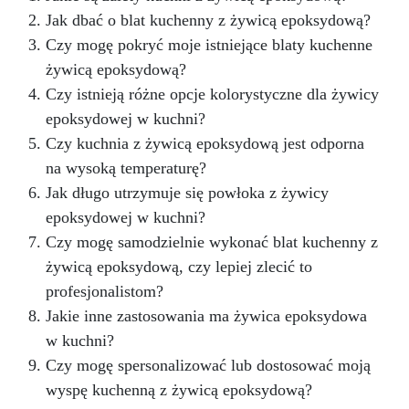
wyjątkowe rezultaty. Szczegółowe instrukcje
Jak dbać o blat kuchenny z żywicą epoksydową?
krok po kroku ułatwiają stworzenie blatu
Czy mogę pokryć moje istniejące blaty kuchenne
kuchennego lub roboczego, który nie tylko
żywicą epoksydową?
wiernie naśladuje naturalny granit, ale także
oferuje trwałą i łatwą do utrzymania
Czy istnieją różne opcje kolorystyczne dla żywicy
powierzchnię. Dzięki zestawowi efekt granitu
epoksydowej w kuchni?
Azul Bahia, możesz przekształcić swoje
Czy kuchnia z żywicą epoksydową jest odporna
przestrzenie z elegancją i stylem, dodając
nieocenioną wartość swojemu domowi.
na wysoką temperaturę?
Jak długo utrzymuje się powłoka z żywicy
epoksydowej w kuchni?
Czy mogę samodzielnie wykonać blat kuchenny z
żywicą epoksydową, czy lepiej zlecić to
profesjonalistom?
Jakie inne zastosowania ma żywica epoksydowa
w kuchni?
Czy mogę spersonalizować lub dostosować moją
wyspę kuchenną z żywicą epoksydową?