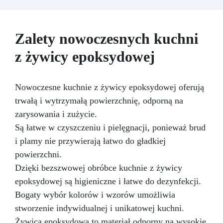
trwałą przestrzeń, gotową sprostać
izopropylowy 99,9% Przekształć swoją kuchnię
codziennym wyzwaniom z wyrafinowanym
w oazę luksusu dzięki naszemu ekskluzywnemu
stylem.
zestawowi Granit Black Galaxy, wzbogaconemu
Zalety nowoczesnych kuchni
o błyszczące brokaty, do blatu roboczego z
żywicy epoksydowej. Ten zestaw oferuje
z żywicy epoksydowej
nowoczesną i luksusową estetykę, dodając
nutę wyrafinowania do Twojej przestrzeni
kulinarnej. Granit Black Galaxy, z jego lśniącymi
Nowoczesne kuchnie z żywicy epoksydowej oferują
drobinkami, tworzy zaskakujący efekt wizualny,
który natychmiast przyciąga uwagę. W
trwałą i wytrzymałą powierzchnię, odporną na
połączeniu z trwałością i odpornością żywicy
zarysowania i zużycie.
epoksydowej, ten zestaw zapewnia solidną
Są łatwe w czyszczeniu i pielęgnacji, ponieważ brud
powierzchnię, odporną na uderzenia i łatwą do
i plamy nie przywierają łatwo do gładkiej
utrzymania w czystości. Łatwy w instalacji i
gwarantujący profesjonalny efekt, nasz zestaw
powierzchni.
jest idealny zarówno do projektów
Dzięki bezszwowej obróbce kuchnie z żywicy
renowacyjnych, jak i do majsterkowania.
epoksydowej są higieniczne i łatwe do dezynfekcji.
Przekształć swoją kuchnię w elegancką i
funkcjonalną przestrzeń dzięki naszemu
Bogaty wybór kolorów i wzorów umożliwia
zestawowi Granit Black Galaxy do blatu
stworzenie indywidualnej i unikatowej kuchni.
roboczego z żywicy epoksydowej i pozwól, aby
Żywica epoksydowa to materiał odporny na wysokie