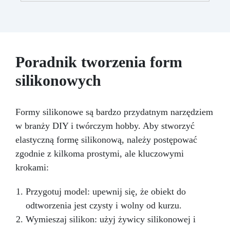
usuwa defekty pozostawione przez środki
ścierne o ziarnistości P1500 lub mniejszej i
pozostawia wspaniałe wykończenie
pozbawione niedoskonałości nawet na
ciemniejszych żelkotach, które mogą sprawiać
Poradnik tworzenia form
więcej trudności.
silikonowych
Formy silikonowe są bardzo przydatnym narzędziem
w branży DIY i twórczym hobby. Aby stworzyć
elastyczną formę silikonową, należy postępować
zgodnie z kilkoma prostymi, ale kluczowymi
krokami:
Przygotuj model: upewnij się, że obiekt do
odtworzenia jest czysty i wolny od kurzu.
Wymieszaj silikon: użyj żywicy silikonowej i