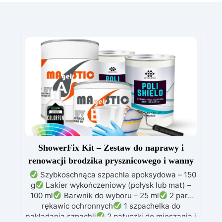
ShowerFix Kit – Zestaw do naprawy i
renowacji brodzika prysznicowego i wanny
Szybkoschnąca szpachla epoksydowa – 150
g
Lakier wykończeniowy (połysk lub mat) –
100 ml
Barwnik do wyboru – 25 ml
2 pary
rękawic ochronnych
1 szpachelka do
nakładania szpachli
2 patyczki do mieszania i