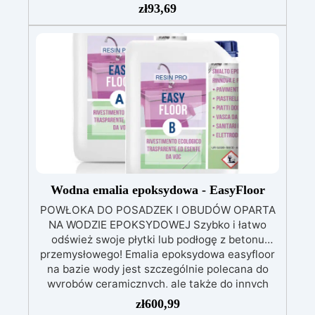
1 pojemnik do przygotowania masy
Wałek do
zł
93,69
nakładania lakieru Zestaw Shower Fix jest
przeznaczony wyłącznie do naprawy
miejscowych uszkodzeń brodzika
prysznicowego. Nie nadaje się do całkowitej
zmiany koloru. Do tego rodzaju zastosowań
zalecamy zakup produktu Prolux
https://resinpro.pl/product/prolux-
ultraodporna-farba-do-plytek-ceramiki-
betonu-plastiku-i-metalu/
Wodna emalia epoksydowa - EasyFloor
POWŁOKA DO POSADZEK I OBUDÓW OPARTA
NA WODZIE EPOKSYDOWEJ Szybko i łatwo
odśwież swoje płytki lub podłogę z betonu
przemysłowego! Emalia epoksydowa easyfloor
na bazie wody jest szczególnie polecana do
wyrobów ceramicznych, ale także do innych
rodzajów podłoża, takich jak płytki ceramiczne
zł
600,99
czy też podłogi z betonu przemysłowego.