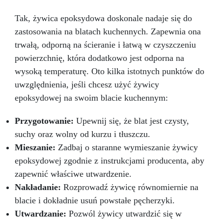
kulinarnej. Granit Black Galaxy, z jego lśniącymi
Tak, żywica epoksydowa doskonale nadaje się do
drobinkami, tworzy zaskakujący efekt wizualny,
który natychmiast przyciąga uwagę. W
zastosowania na blatach kuchennych. Zapewnia ona
połączeniu z trwałością i odpornością żywicy
trwałą, odporną na ścieranie i łatwą w czyszczeniu
epoksydowej, ten zestaw zapewnia solidną
powierzchnię, która dodatkowo jest odporna na
powierzchnię, odporną na uderzenia i łatwą do
wysoką temperaturę. Oto kilka istotnych punktów do
utrzymania w czystości. Łatwy w instalacji i
gwarantujący profesjonalny efekt, nasz zestaw
uwzględnienia, jeśli chcesz użyć żywicy
jest idealny zarówno do projektów
epoksydowej na swoim blacie kuchennym:
renowacyjnych, jak i do majsterkowania.
Przekształć swoją kuchnię w elegancką i
Przygotowanie:
Upewnij się, że blat jest czysty,
funkcjonalną przestrzeń dzięki naszemu
suchy oraz wolny od kurzu i tłuszczu.
zestawowi Granit Black Galaxy do blatu
roboczego z żywicy epoksydowej i pozwól, aby
Mieszanie:
Zadbaj o staranne wymieszanie żywicy
Twoja kuchnia lśniła blaskiem i stylem.
epoksydowej zgodnie z instrukcjami producenta, aby
zapewnić właściwe utwardzenie.
Nakładanie:
Rozprowadź żywicę równomiernie na
blacie i dokładnie usuń powstałe pęcherzyki.
Utwardzanie:
Pozwól żywicy utwardzić się w