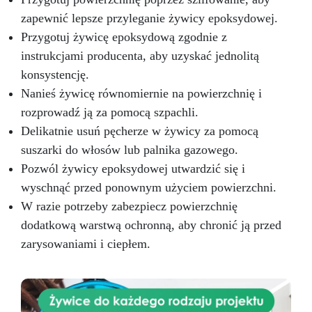
począwszy od delikatnych żyłek po dynamiczne
zapewnić lepsze przyleganie żywicy epoksydowej.
fale, tworząc unikalną i przytulną atmosferę.
Przygotuj żywicę epoksydową zgodnie z
Zestaw efektu bursztynowego onyksu nie tylko
instrukcjami producenta, aby uzyskać jednolitą
będzie piękny, ale także praktyczny.
Wykończona powierzchnia jest niesamowicie
konsystencję.
odporna na plamy, zadrapania i ciepło, co czyni
Nanieś żywicę równomiernie na powierzchnię i
ją idealnym wyborem do najbardziej
rozprowadź ją za pomocą szpachli.
uczęszczanych miejsc w domu. Czyszczenie i
Delikatnie usuń pęcherze w żywicy za pomocą
pielęgnacja nowego blatu będzie dziecinnie
proste, pozwalając Ci cieszyć się pięknem
suszarki do włosów lub palnika gazowego.
Twojej przestrzeni bez obaw. Nie zadowalaj się
Pozwól żywicy epoksydowej utwardzić się i
zwykłym, gdy możesz mieć coś niezwykłego.
wyschnąć przed ponownym użyciem powierzchni.
Wybierz nasz zestaw efektu bursztynowego
onyksu z żywicą epoksydową i rozpocznij dziś
W razie potrzeby zabezpiecz powierzchnię
przekształcanie swojego domu w arcydzieło
dodatkową warstwą ochronną, aby chronić ją przed
designu. Twoja kuchnia lub łazienka będzie
zarysowaniami i ciepłem.
przedmiotem zazdrości przez wszystkich, będą
miejscem, gdzie piękno, funkcjonalność i styl
doskonale się łączą. Doświadcz niezrównanej
transformacji i daj się inspirować codziennie
elegancji bursztynowego onyksu.