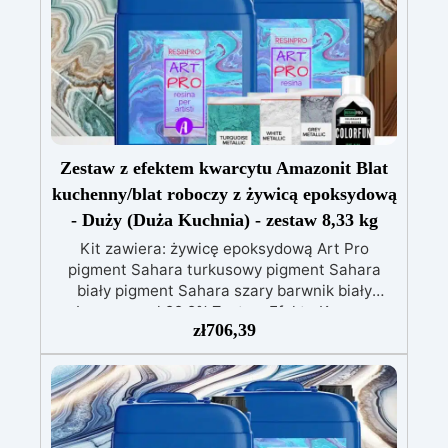
Zestaw z efektem kwarcytu Amazonit Blat
kuchenny/blat roboczy z żywicą epoksydową
- Duży (Duża Kuchnia) - zestaw 8,33 kg
Kit zawiera: żywicę epoksydową Art Pro
pigment Sahara turkusowy pigment Sahara
biały pigment Sahara szary barwnik biały
Izopropanol 99,9% Zestaw Efektu Kwarcu
zł
706,39
Amazonitu do blatów kuchennych lub
powierzchni roboczych z żywicą epoksydową to
innowacyjne i estetycznie imponujące
rozwiązanie dla tych, którzy chcą przekształcić
swoje przestrzenie w wyrafinowany i wysokiej
jakości wygląd. Stworzony, aby naśladować