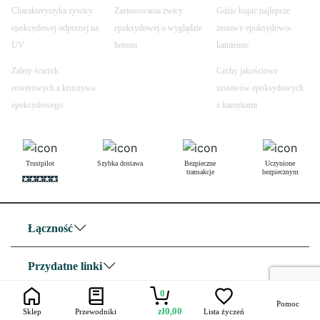
Charakterystyka żywicy
Zastosowania żwicy
Gdzie kupić najlepsze
epoksydowej odpornej na
epoksydowej o wyglądzie
zestawy epoksydowo-
UV
betonu
kamienne
Zalety ścieżek
Cechy jakościowe
rowerowych z kruszywa
zestawów epoksydowych
epoksydowego
z kamykami
Trustpilot
Szybka dostawa
Bezpieczne
Uczynione
transakcje
bezpiecznym
Łączność
Przydatne linki
0
O nas
Pomoc
zł
0,00
Sklep
Przewodniki
Lista życzeń