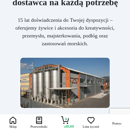
dostawca na każdą potrzebę
15 lat doświadczenia do Twojej dyspozycji –
oferujemy żywice i akcesoria do kreatywności,
przemysłu, majsterkowania, podłóg oraz
zastosowań morskich.
0
Pomoc
zł
0,00
Sklep
Przewodniki
Lista życzeń