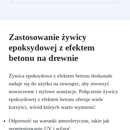
zapewniają doskonałe rezultaty, nawet bez
doświadczenia, z bezpłatną pomocą
wideo/telefoniczną.
Ekonomiczny i szybki:
Odnawia powierzchnie przy minimalnym
koszcie, unikając kosztownych prac
naprawczych, w zaledwie 24 godziny.
Zastosowanie żywicy
Wszechstronny i personalizowany: Nadaje się
epoksydowej z efektem
do betonu, cementu, starych nawierzchni i
ziemi utwardzonej (po wcześniejszej
betonu na drewnie
konsultacji).
Żywice odporne na upływ
czasu: Nowoczesne żywice gwarantują
odporność na ścieranie i stabilność koloru
Żywica epoksydowa z efektem betonu doskonale
przez wiele lat.
nadaje się do użytku na zewnątrz, aby stworzyć
nowoczesne i stylowe aranżacje. Połączenie żywicy
epoksydowej z efektem betonu oferuje wiele
korzyści, wśród których warto wymienić:
Odporność na warunki atmosferyczne, takie jak
promieniowanie UV i wilgoć