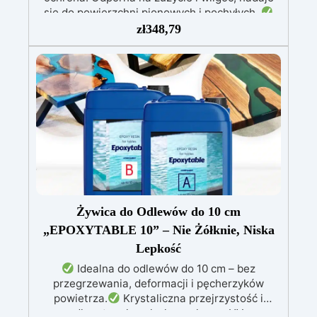
się do powierzchni pionowych i pochyłych.
Błyszcząca i naprawcza: Jedna warstwa
zł
348,79
zapewnia gładką, lśniącą powierzchnię
chronioną przed infiltracją.
Możliwość
barwienia: Kompatybilna z barwnikami i
metalicznymi proszkami dla unikalnych efektów
kolorystycznych.
Łatwa aplikacja:
Bezrozpuszczalnikowa i bezwonna, 1 kg
pokrywa około 1 m² (przy grubości 1 mm).
Żywica do Odlewów do 10 cm
„EPOXYTABLE 10” – Nie Żółknie, Niska
Lepkość
Idealna do odlewów do 10 cm – bez
przegrzewania, deformacji i pęcherzyków
powietrza.
Krystaliczna przejrzystość i
długotrwały połysk, z ochroną UV