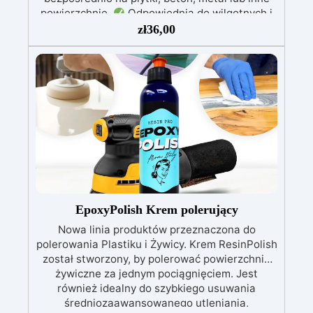
powierzchnie.
Odpowiednia do wilgotnych i
intensywnie użytkowanych miejsc: Specjalna
zł
36,00
formuła, idealna do środowisk wymagających
najwyższej trwałości.
Wszechstronne i
personalizowane wykończenie: Dostępna w
kolorystyce RAL lub NCS, z wykończeniem w
połysku. Kryjąca już przy jednej warstwie.
Uniwersalna: Doskonała do podłóg, parkingów,
magazynów oraz do powłok na odpowiednio
przygotowanej stali.
Zgodność i
bezpieczeństwo: Zgodna z Rozporządzeniem
UE nr 305/2011 – Rozporządzeniem UE nr
574/2014 – Oznakowanie CE zgodnie z normą
EN 1504-2 oraz odpowiednią Deklaracją
EpoxyPolish Krem polerujący
Właściwości Użytkowych (DoP).
Nowa linia produktów przeznaczona do
polerowania Plastiku i Żywicy. Krem ResinPolish
został stworzony, by polerować powierzchnie
żywiczne za jednym pociągnięciem. Jest
również idealny do szybkiego usuwania
średniozaawansowanego utleniania,