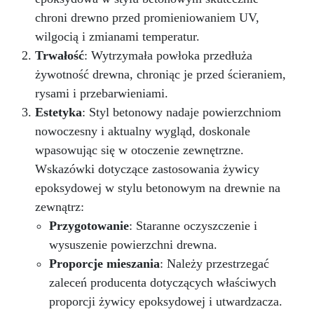
bezproblemowy.
Masz pytania? Jako
chroni drewno przed promieniowaniem UV,
producent oferujemy profesjonalne wsparcie: w
wilgocią i zmianami temperatur.
przypadku pytań skontaktuj się z naszym
Trwałość
: Wytrzymała powłoka przedłuża
dedykowanym zespołem wsparcia, aby uzyskać
pomoc i porady. Przezroczysta Żywica
żywotność drewna, chroniąc je przed ścieraniem,
Epoksydowa ICRYSTAL jest idealna do
rysami i przebarwieniami.
Twórczości i Rękodzieła: Odlewów żywicznych
Estetyka
: Styl betonowy nadaje powierzchniom
od 1 mm do 2 cm grubości (możliwe jest
tworzenie wielu warstw) Odlewów w formach
nowoczesny i aktualny wygląd, doskonale
silikonowych (biżuteria, podstawki, tace)
wpasowując się w otoczenie zewnętrzne.
Odlewania przedmiotów i materiałów (monety,
Wskazówki dotyczące zastosowania żywicy
kamienie, muszle, korki itp.) Meblarstwa i
epoksydowej w stylu betonowym na drewnie na
stolarstwa (stoły drewno-żywiczne itp.) Dzieł
sztuki, podłóg i powłok ochronnych Impregnacji
zewnątrz:
włókna szklanego i węglowego (naprawy,
Przygotowanie
: Staranne oczyszczenie i
powłoki ochronne)
Przekształć swoje
wysuszenie powierzchni drewna.
pomysły w rzeczywistość – Rób rzemiosło z
Żywicą ICRYSTAL! Kup Teraz i Zanurz Się w
Proporcje mieszania
: Należy przestrzegać
Świat Kreatywności!
zaleceń producenta dotyczących właściwych
proporcji żywicy epoksydowej i utwardzacza.