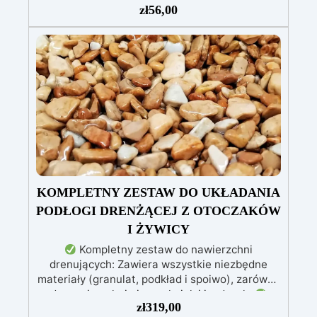
delikatnych zadrapań, skaz i innych drobnych
zł
56,00
defektów na żywicznej powierzchni. Ten krem
usuwa defekty pozostawione przez środki
ścierne o ziarnistości P1500 lub mniejszej i
pozostawia wspaniałe wykończenie
pozbawione niedoskonałości nawet na
ciemniejszych żelkotach, które mogą sprawiać
więcej trudności.
KOMPLETNY ZESTAW DO UKŁADANIA
PODŁOGI DRENŻĄCEJ Z OTOCZAKÓW
I ŻYWICY
Kompletny zestaw do nawierzchni
drenujących: Zawiera wszystkie niezbędne
materiały (granulat, podkład i spoiwo), zarówno
do powierzchni pieszych, jak i jezdnych.
zł
319,00
Łatwy w aplikacji: Szczegółowe instrukcje