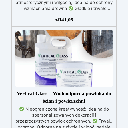
atmosferycznymi i wilgocią, idealna do ochrony
i wzmacniania drewna
Gładkie i trwałe
wykończenie, chroniące i odnawiające meble,
zł
141,05
łodzie oraz struktury drewniane
Stabilizacja
drewna bez pęcherzyków powietrza, doskonała
do napraw i trwałych renowacji
Wysoka
odporność chemiczna i mechaniczna, łatwa do
pomalowania na potrzeby kreatywnych i
wytrzymałych projektów
Odpowiednia do
różnych powierzchni, w tym włókna szklanego i
metalu, łatwa w użyciu (stosunek 2:1)
Vertical Glass – Wodoodporna powłoka do
ścian i powierzchni
Nieograniczona kreatywność: Idealna do
spersonalizowanych dekoracji i
przezroczystych powłok ochronnych.
Trwała
ochrona: Odporna na zużycie i wilgoć, nadaje