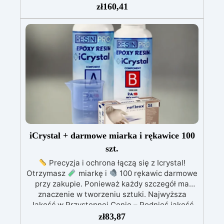
zł
160,41
zapobiegającą żółknięciu.
Wysoka odporność
na zarysowania i niska egzotermia,
zapewniające profesjonalne rezultaty bez
kompromisów.
Łatwa w aplikacji – niska
lepkość i długi czas obróbki eliminują
mikropęcherzyki.
Idealna do dużych stołów,
ważnych dzieł artystycznych i masywnych
projektów, gwarantując najwyższą jakość.
iCrystal + darmowe miarka i rękawice 100
szt.
Precyzja i ochrona łączą się z Icrystal!
Otrzymasz
miarkę i
100 rękawic darmowe
przy zakupie. Ponieważ każdy szczegół ma
znaczenie w tworzeniu sztuki. Najwyższa
Jakość w Przystępnej Cenie – Podnieś jakość
swoich dzieł bez rujnowania portfela! ICRYSTAL
zł
83,87