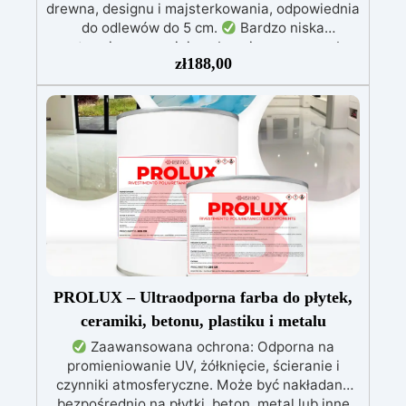
drewna, designu i majsterkowania, odpowiednia
do odlewów do 5 cm.
Bardzo niska
egzotermia zapewniająca bezpieczną pracę bez
zł
188,00
przegrzewania.
Odporna na zarysowania i
żółknięcie dzięki filtrom UV i wysokiej jakości
mechanicznej.
Niska lepkość, eliminująca
pęcherzyki powietrza i zapewniająca gładkie
wykończenie.
Bezpieczna i nietoksyczna,
wolna od BPA/VOC, certyfikowana do
długotrwałego kontaktu ze skórą.
PROLUX – Ultraodporna farba do płytek,
ceramiki, betonu, plastiku i metalu
Zaawansowana ochrona: Odporna na
promieniowanie UV, żółknięcie, ścieranie i
czynniki atmosferyczne. Może być nakładana
bezpośrednio na płytki, beton, metal lub inne