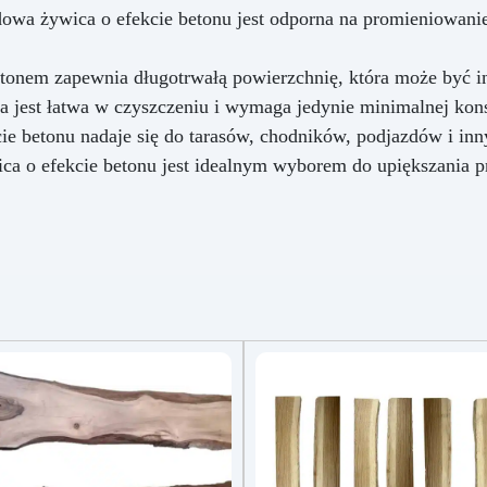
wlać żywicę.
Pomimo swo
owa żywica o efekcie betonu jest odporna na promieniowani
twardości, drewno dębowe j
zaskakująco podatne na
obróbkę, umożliwiając tworz
etonem zapewnia długotrwałą powierzchnię, która może być 
drobnych i złożonych detali
a jest łatwa w czyszczeniu i wymaga jedynie minimalnej kon
szczególnie odpowiednich 
e betonu nadaje się do tarasów, chodników, podjazdów i inn
pracy z żywicami epoksydow
Masz pytania? Poniewa
a o efekcie betonu jest idealnym wyborem do upiększania pr
jesteśmy bezpośrednimi
producentami, oferujemy
profesjonalne wsparcie: jeś
masz pytania, skontaktuj si
naszym dedykowanym zespo
wsparcia, aby uzyskać pomo
poradę ekspertów.
Wartościowe piękno natura
Twoich projektów dzięki jakoś
elegancji drewna orzecha
Pokochasz efekt. Otrzymasz 
produkt w ciągu 7 - 10 dni
roboczych