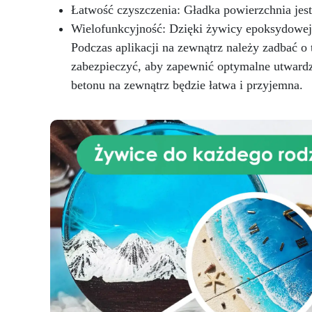
artystyczną wizję w
nie
Łatwość czyszczenia: Gładka powierzchnia jest
rzeczywistość? Zacznij już teraz:
do
Wielofunkcyjność: Dzięki żywicy epoksydowej
będziesz zaskoczony, jak łatwo
do
to zrobić z naszym zestawem
Podczas aplikacji na zewnątrz należy zadbać 
sto
Zamów teraz!
zabezpieczyć, aby zapewnić optymalne utward
in
betonu na zewnątrz będzie łatwa i przyjemna.
trw
el
B
Ze