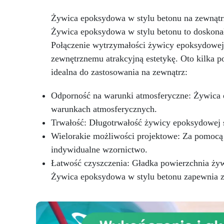
ciemnych brązów po
Żywica epoksydowa w stylu betonu na zewnątr
czerwonawe i żółtawe.
odc
Idealne do tworzenia desek do
Żywica epoksydowa w stylu betonu to doskonał
krojenia i prezentacji potraw.
p
Połączenie wytrzymałości żywicy epoksydowe
Dostępne wymiary: 2 deski
Id
zewnętrznemu atrakcyjną estetykę. Oto kilka 
orzecha hiszpańskiego o
kro
długości 120-130 cm x grubości
idealna do zastosowania na zewnątrz:
3 cm, gotowe do zalania żywicą
w celu stworzenia wspaniałego
dłu
Odporność na warunki atmosferyczne: Żywica e
stołu.
Najwyższa jakość: Te
cm
warunkach atmosferycznych.
kawałki były naturalnie suszone
c
Trwałość: Długotrwałość żywicy epoksydowej sp
przez ponad 10 lat i zostały
d
wyselekcjonowane według
Wielorakie możliwości projektowe: Za pomocą
p
najlepszych kryteriów, aby
sz
indywidualne wzornictwo.
zapewnić wysoką jakość drewna,
Łatwość czyszczenia: Gładka powierzchnia żywi
które po obróbce ujawni piękno
s
naszego orzecha hiszpańskiego
Żywica epoksydowa w stylu betonu zapewnia za
z
wiekowego poprzez swoje
unikalne usłojenie. Są wysyłane
zap
w optymalnych warunkach
kt
wilgotności, aby uniknąć
n