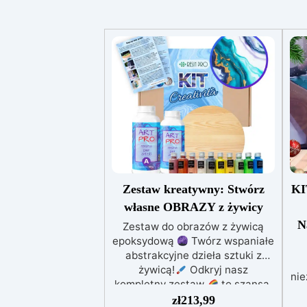
Zestaw kreatywny: Stwórz
KI
własne OBRAZY z żywicy
N
Zestaw do obrazów z żywicą
epoksydową
Twórz wspaniałe
abstrakcyjne dzieła sztuki z
żywicą!
Odkryj nasz
ni
kompletny zestaw
to szansa,
której szukałeś, aby w prosty i
zł
213,99
B