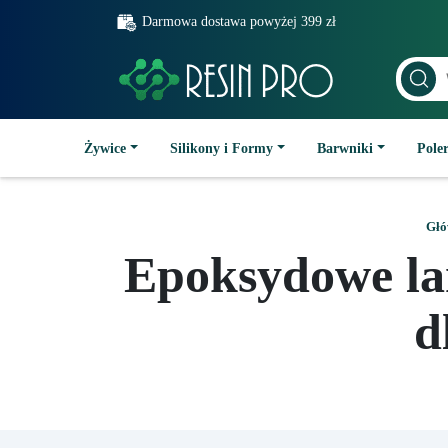
Darmowa dostawa powyżej 399 zł
Żywice
Silikony i Formy
Barwniki
Poler
Głó
Epoksydowe la
d