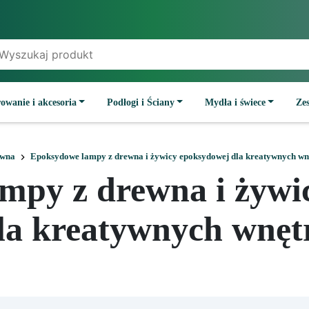
owanie i akcesoria
Podłogi i Ściany
Mydła i świece
Ze
wna
Epoksydowe lampy z drewna i żywicy epoksydowej dla kreatywnych wn
mpy z drewna i żywi
la kreatywnych wnęt