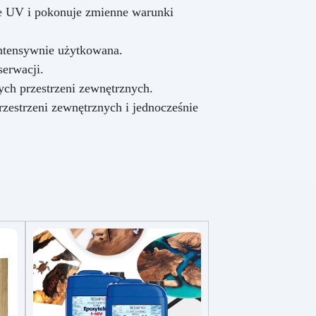
jej
e UV i pokonuje zmienne warunki
est
enie
intensywnie użytkowana.
,
serwacji.
do
ych przestrzeni zewnętrznych.
ymi!
ż
zestrzeni zewnętrznych i jednocześnie
li
ę z
łem
c i
lne
ci i
!
ten