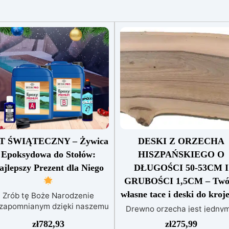
T ŚWIĄTECZNY – Żywica
DESKI Z ORZECHA
Epoksydowa do Stołów:
HISZPAŃSKIEGO O
ajlepszy Prezent dla Niego
DŁUGOŚCI 50-53CM I
GRUBOŚCI 1,5CM – Twó
własne tace i deski do kroj
Zrób tę Boże Narodzenie
ezapomnianym dzięki naszemu
Drewno orzecha jest jednym
Specjalnemu zestawowi
tych masywnych drewniany
zł
782,93
zł
275,99
ożonarodzeniowemu Żywicy