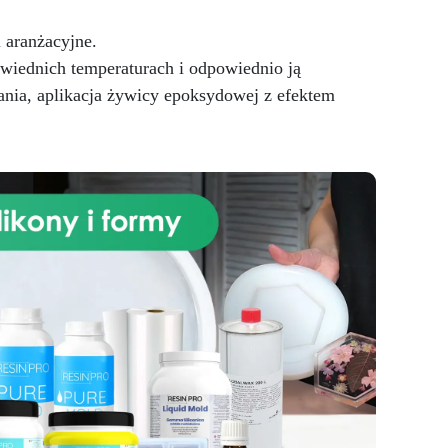
one
y
 aranżacyjne.
zym
wiednich temperaturach i odpowiednio ją
ć
ia, aplikacja żywicy epoksydowej z efektem
tóre
zez
łane
h
m
ją
aj
zbędnych skrętów lub pęknięć.
óg,
,
,