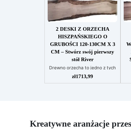
2 DESKI Z ORZECHA
HISZPAŃSKIEGO O
GRUBOŚCI 120-130CM X 3
W
CM – Stwórz swój pierwszy
stół River
Drewno orzecha to jedno z tych
gatunków drewna litego, które
D
zł
1713,99
zawdzięcza swoje prestiżowe
t
właściwości mechaniczne; jego
g
znaczna wytrzymałość i gęstość
przyniosły mu więcej niż
me
zasłużoną sławę. Doskonale
odporny na wilgoć i upływ czasu,
pr
więc nie ulega łatwo
Do
Kreatywne aranżacje przes
zniszczeniu, oferując szeroką
up
paletę barw od jasnych i
łat