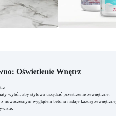
rzeźb artystycznych, ozdobn
przedmiotów, fornirów
dekoracyjnych, belki
drewnianych lub desek. Dl
wielu drewno orzecha jes
odniesieniem, jeśli chodzi 
tworzenie wysokiej jakośc
wnętrz, dzięki jego starzon
naturalnym, jasnym, ciemnym
Wszystkie możliwości są
dostępne, podobnie jak ic
różnorodność.
Drewno
orzecha jest znane ze
no: Oświetlenie Wnętrz
wytrzymałości i piękna swoi
słojów. Przedstawia kolory 
jasnego żółtego po
trz
ciemnobrązowy, z wplecionym
ały wybór, aby stylowo urządzić przestrzenie zewnętrzne.
często falistymi słojami, któ
tworzą unikalne wzory. Dre
y z nowoczesnym wyglądem betonu nadaje każdej zewnętrzne
jest szlifowane i strugane
ywiste:
wystarczy zagruntować pory