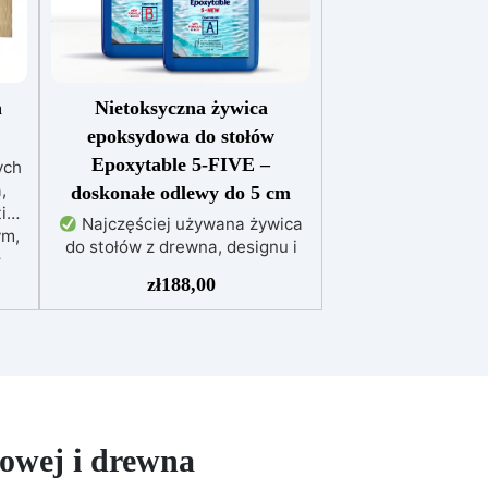
h
Nietoksyczna żywica
epoksydowa do stołów
Epoxytable 5-FIVE –
ych
,
doskonałe odlewy do 5 cm
iż
Najczęściej używana żywica
ym,
do stołów z drewna, designu i
a
majsterkowania, odpowiednia do
iły,
zł
188,00
odlewów do 5 cm.
Bardzo
wę.
niska egzotermia zapewniająca
ocią
bezpieczną pracę bez
ie
przegrzewania.
Odporna na
zarysowania i żółknięcie dzięki
filtrom UV i wysokiej jakości
je
mechanicznej.
Niska lepkość,
owe
dowej i drewna
eliminująca pęcherzyki
e i
powietrza i zapewniająca
enia