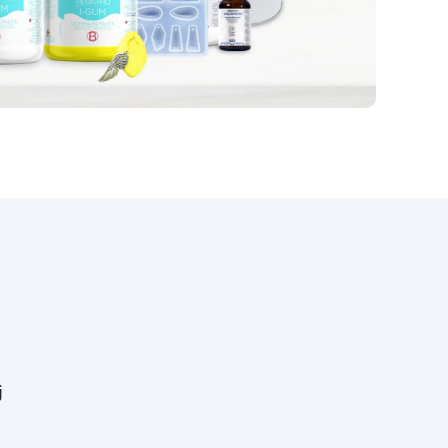
ych
a
t
o
i
ym,
...
h
ch
od
i i
re
wno
j
,
 i