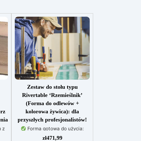
Zestaw do stołu typu
Rivertable ‘Rzemieślnik’
(Forma do odlewów +
rz
kolorowa żywica): dla
enia
przyszłych profesjonalistów!
 z
Forma gotowa do użycia:
ch
Wykonana z płyty wiórowej z
zł
471,99