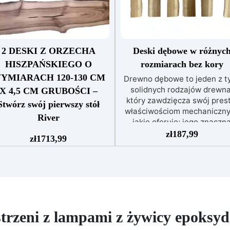
2 DESKI Z ORZECHA
Deski dębowe w różnyc
HISZPAŃSKIEGO O
rozmiarach bez kory
YMIARACH 120-130 CM
Drewno dębowe to jeden z t
solidnych rodzajów drewna
X 4,5 CM GRUBOŚCI –
który zawdzięcza swój prest
Stwórz swój pierwszy stół
właściwościom mechaniczn
River
jakie oferuje; jego znaczn
rewno orzecha jest jednym z
wytrzymałość i gęstość spraw
zł
187,99
zł
1713,99
ych masywnych drewnianych
że zyskało ono zasłużoną sła
atunków, które zawdzięcza
Doskonale radzi sobie z wilg
swój prestiż właściwościom
i upływem czasu, dlatego n
chanicznym. Jego znacząca
ulega łatwo zniszczeniu,
wytrzymałość i gęstość
oferując szeroki zakres
zyniosły mu zasłużoną sławę.
kolorystyczny, który obejmu
skonale odporny na wilgoć i
jasnobrązowe i ciemnobrąz
trzeni z lampami z żywicy epoksy
ływ czasu, dlatego nie ulega
odcienie, a także czerwonaw
wo zniszczeniu, a jego szeroki
żółtawe.
Idealne do tworz