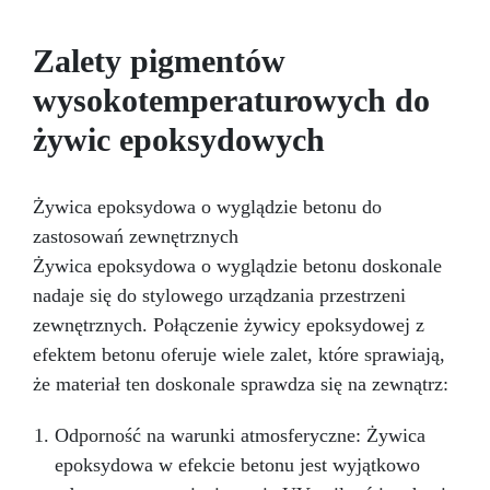
+180°C.
Jest szczególnie polecany przy
przygotowywaniu form i szalunków do
odlewania żywicy oraz innych materiałów. Może
Zalety pigmentów
być stosowany na różnych rodzajach
wysokotemperaturowych do
powierzchni, włączając drewno, metal, plastik i
nawet tekturę.
Dzięki "GlobalWax 200 S
żywic epoksydowych
Spray" można w kilka minut stworzyć doskonale
antyadhezyjną powierzchnię, na której można
bez problemu odlewać żywicę lub inne
Żywica epoksydowa o wyglądzie betonu do
kompozyty.
Produkt dostępny w formie
aerozolu ułatwia równomierne i precyzyjne
zastosowań zewnętrznych
aplikowanie.
Kolor: Biały. Pojemność
Żywica epoksydowa o wyglądzie betonu doskonale
opakowania: 400 ml.
"GlobalWax 200 S
nadaje się do stylowego urządzania przestrzeni
Spray" to niezastąpiony narzędzie dla każdego
projektanta i twórcy pracującego z żywicami
zewnętrznych. Połączenie żywicy epoksydowej z
epoksydowymi, poliuretanowymi i akrylowymi.
efektem betonu oferuje wiele zalet, które sprawiają,
że materiał ten doskonale sprawdza się na zewnątrz:
Odporność na warunki atmosferyczne: Żywica
epoksydowa w efekcie betonu jest wyjątkowo