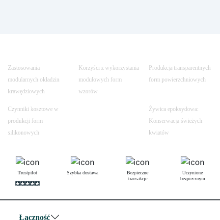
Zastosowania
Korzyści z wykorzystania
Produkcja transparentnych
modularnych okładzin
modułowych form
form powierzchniowych
krawędziowych
wzorów
Czynniki kosztowe w
Żywica epoksydowa:
produkcji form
Konserwacja świeżych
silikonowych
kwiatów
Trustpilot
Szybka dostawa
Bezpieczne
Uczynione
transakcje
bezpiecznym
Łączność