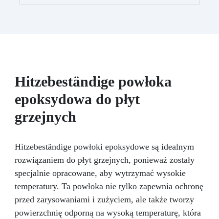
etapach, przyczepność również do trudnych i
pionowych powierzchni.
Aplikacja w 2
krokach: pierwsza warstwa wałkiem jako
podkład, druga samopoziomująca bezpośrednio
na powierzchnię.
Doskonała przyczepność
także do wilgotnych, nierównych lub
uszkodzonych powierzchni.
Możliwość
pełnego barwienia – dowolny pigment według
Hitzebeständige powłoka
potrzeb.
Odporna na ścieranie i przejezdna
(z poliuretanowym wykończeniem odpornym na
epoksydowa do płyt
zarysowania).
Szybkie schnięcie – cały cykl
grzejnych
aplikacji w ciągu jednego dnia.
Hitzebeständige powłoki epoksydowe są idealnym
rozwiązaniem do płyt grzejnych, ponieważ zostały
specjalnie opracowane, aby wytrzymać wysokie
temperatury. Ta powłoka nie tylko zapewnia ochronę
przed zarysowaniami i zużyciem, ale także tworzy
powierzchnię odporną na wysoką temperaturę, która