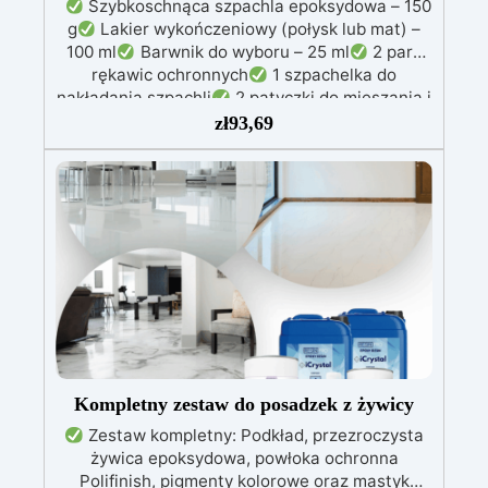
Szybkoschnąca szpachla epoksydowa – 150
g
Lakier wykończeniowy (połysk lub mat) –
100 ml
Barwnik do wyboru – 25 ml
2 pary
rękawic ochronnych
1 szpachelka do
nakładania szpachli
2 patyczki do mieszania i
1 pojemnik do przygotowania masy
Wałek do
zł
93,69
nakładania lakieru Zestaw Shower Fix jest
przeznaczony wyłącznie do naprawy
miejscowych uszkodzeń brodzika
prysznicowego. Nie nadaje się do całkowitej
zmiany koloru. Do tego rodzaju zastosowań
zalecamy zakup produktu Prolux
https://resinpro.pl/product/prolux-
ultraodporna-farba-do-plytek-ceramiki-
betonu-plastiku-i-metalu/
Kompletny zestaw do posadzek z żywicy
Zestaw kompletny: Podkład, przezroczysta
żywica epoksydowa, powłoka ochronna
Polifinish, pigmenty kolorowe oraz mastyk