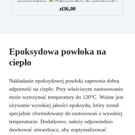
powierzchnie.
Odpowiednia do wilgotnych i
intensywnie użytkowanych miejsc: Specjalna
zł
36,00
formuła, idealna do środowisk wymagających
najwyższej trwałości.
Wszechstronne i
personalizowane wykończenie: Dostępna w
kolorystyce RAL lub NCS, z wykończeniem w
połysku. Kryjąca już przy jednej warstwie.
Uniwersalna: Doskonała do podłóg, parkingów,
Epoksydowa powłoka na
magazynów oraz do powłok na odpowiednio
przygotowanej stali.
Zgodność i
ciepło
bezpieczeństwo: Zgodna z Rozporządzeniem
UE nr 305/2011 – Rozporządzeniem UE nr
574/2014 – Oznakowanie CE zgodnie z normą
Nakładanie epoksydowej powłoki zapewnia dobrą
EN 1504-2 oraz odpowiednią Deklaracją
odporność na ciepło. Przy właściwym zastosowaniu
Właściwości Użytkowych (DoP).
może wytrzymać temperatury do 120°C. Ważne jest
używanie wysokiej jakości epoksydu, który został
specjalnie sformułowany do zastosowań o wysokiej
temperaturze. Dodatkowo, należy odpowiednio
dawkować utwardzacz, aby zoptymalizować