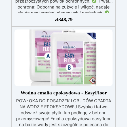
przezroczystych powłok ochronnych.
Trwała
ochrona: Odporna na zużycie i wilgoć, nadaje
się do powierzchni pionowych i pochyłych.
Błyszcząca i naprawcza: Jedna warstwa
zł
348,79
zapewnia gładką, lśniącą powierzchnię
chronioną przed infiltracją.
Możliwość
barwienia: Kompatybilna z barwnikami i
metalicznymi proszkami dla unikalnych efektów
kolorystycznych.
Łatwa aplikacja:
Bezrozpuszczalnikowa i bezwonna, 1 kg
pokrywa około 1 m² (przy grubości 1 mm).
Wodna emalia epoksydowa - EasyFloor
POWŁOKA DO POSADZEK I OBUDÓW OPARTA
NA WODZIE EPOKSYDOWEJ Szybko i łatwo
odśwież swoje płytki lub podłogę z betonu
przemysłowego! Emalia epoksydowa easyfloor
na bazie wody jest szczególnie polecana do