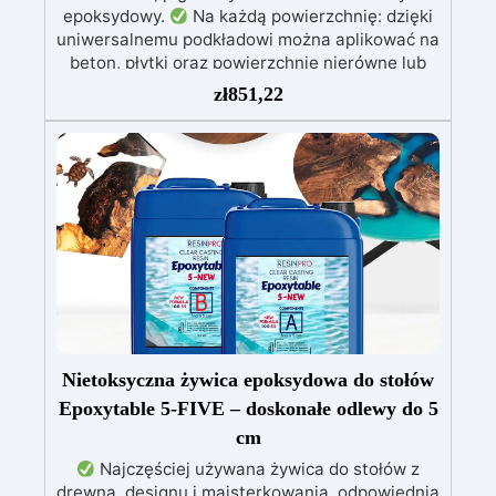
epoksydowy.
Na każdą powierzchnię: dzięki
uniwersalnemu podkładowi można aplikować na
beton, płytki oraz powierzchnie nierówne lub
uszkodzone.
Łatwa aplikacja: Dołączony
zł
851,22
kompletny przewodnik wideo – 3 proste kroki:
od przygotowania powierzchni po ochronne,
odporne na zarysowania wykończenie.
Efekt
profesjonalny: System samopoziomujący,
odporny na promieniowanie UV, trwały i z
wykończeniem błyszczącym lub satynowym.
Możliwość personalizacji: Dostępny w
zestawach od 2 m² do 100 m², z szeroką gamą
pigmentów do wyboru.
Nietoksyczna żywica epoksydowa do stołów
Epoxytable 5-FIVE – doskonałe odlewy do 5
cm
Najczęściej używana żywica do stołów z
drewna, designu i majsterkowania, odpowiednia