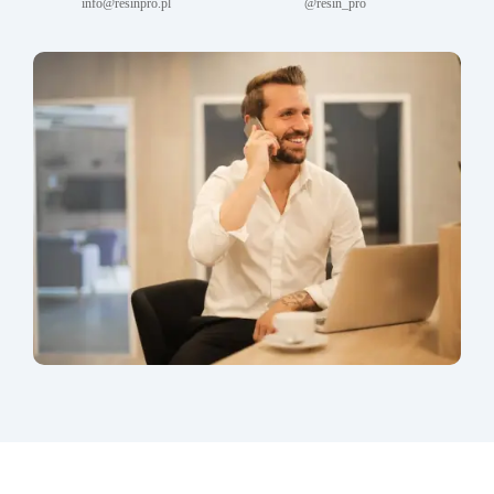
info@resinpro.pl
@resin_pro