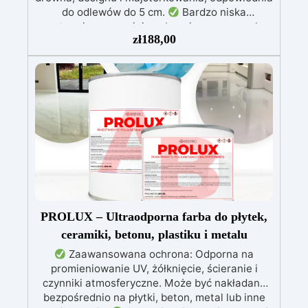
do odlewów do 5 cm.
Bardzo niska
egzotermia zapewniająca bezpieczną pracę bez
zł
188,00
przegrzewania.
Odporna na zarysowania i
żółknięcie dzięki filtrom UV i wysokiej jakości
mechanicznej.
Niska lepkość, eliminująca
pęcherzyki powietrza i zapewniająca gładkie
wykończenie.
Bezpieczna i nietoksyczna,
wolna od BPA/VOC, certyfikowana do
długotrwałego kontaktu ze skórą.
PROLUX – Ultraodporna farba do płytek,
ceramiki, betonu, plastiku i metalu
Zaawansowana ochrona: Odporna na
promieniowanie UV, żółknięcie, ścieranie i
czynniki atmosferyczne. Może być nakładana
bezpośrednio na płytki, beton, metal lub inne