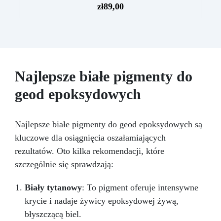
naturalnym efektem fali.
Technika
zł
89,00
funkcjonalną przestrzeń dzięki naszemu
wylewania: Wylewaj ciemną żywicę z dala od
zestawowi Granit Black Galaxy do blatu
"brzegu", a następnie użyj białego dodatku, aby
roboczego z żywicy epoksydowej i pozwól, aby
stworzyć efekt fali.
Końcowe poprawki: Użyj
Twoja kuchnia lśniła blaskiem i stylem.
żywicy zmieszanej z białym pigmentem, aby
wykończyć i uzyskać idealną teksturę.
Zalecane: Żywica epoksydowa Art Pro lub Art
Najlepsze białe pigmenty do
Pro Deluxe, aby uzyskać najlepszy efekt dzięki
jej wysokiej lepkości.
geod epoksydowych
Najlepsze białe pigmenty do geod epoksydowych są
kluczowe dla osiągnięcia oszałamiających
rezultatów. Oto kilka rekomendacji, które
szczególnie się sprawdzają:
Biały tytanowy
: To pigment oferuje intensywne
krycie i nadaje żywicy epoksydowej żywą,
błyszczącą biel.