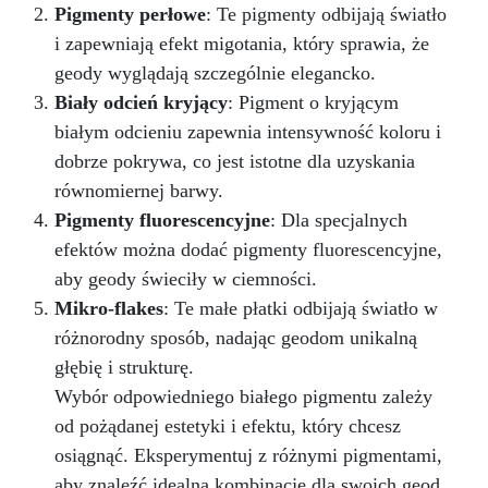
Pigmenty perłowe
: Te pigmenty odbijają światło
i zapewniają efekt migotania, który sprawia, że
geody wyglądają szczególnie elegancko.
Biały odcień kryjący
: Pigment o kryjącym
białym odcieniu zapewnia intensywność koloru i
dobrze pokrywa, co jest istotne dla uzyskania
równomiernej barwy.
Pigmenty fluorescencyjne
: Dla specjalnych
efektów można dodać pigmenty fluorescencyjne,
aby geody świeciły w ciemności.
Mikro-flakes
: Te małe płatki odbijają światło w
różnorodny sposób, nadając geodom unikalną
głębię i strukturę.
Wybór odpowiedniego białego pigmentu zależy
od pożądanej estetyki i efektu, który chcesz
osiągnąć. Eksperymentuj z różnymi pigmentami,
aby znaleźć idealną kombinację dla swoich geod