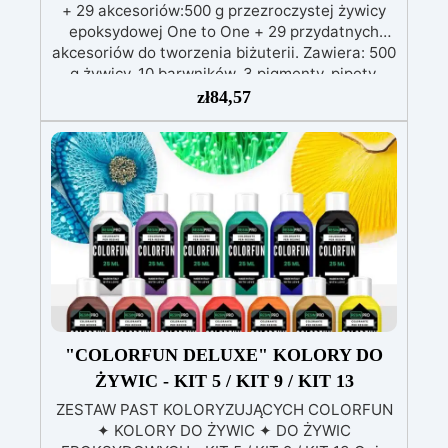
+ 29 akcesoriów:500 g przezroczystej żywicy
epoksydowej One to One + 29 przydatnych
akcesoriów do tworzenia biżuterii. Zawiera: 500
g żywicy, 10 barwników, 3 pigmenty, pipety,
patyczki do mieszania, rękawiczki i kubeczki.
zł
84,57
Nr 2. Zestaw startowy z żywicy epoksydowej
+ 100 akcesoriów:500 g przezroczystej żywicy
epoksydowej One to One + 100 przydatnych
akcesoriów do tworzenia biżuterii. Zawiera: 500
g żywicy, 12 dodatków dekoracyjnych, suszone
kwiaty, silikonową formę z literami, breloczki,
końcówki do miniwiertarki, ponad 100
elementów.
"COLORFUN DELUXE" KOLORY DO
ŻYWIC - KIT 5 / KIT 9 / KIT 13
ZESTAW PAST KOLORYZUJĄCYCH COLORFUN
✦ KOLORY DO ŻYWIC ✦ DO ŻYWIC