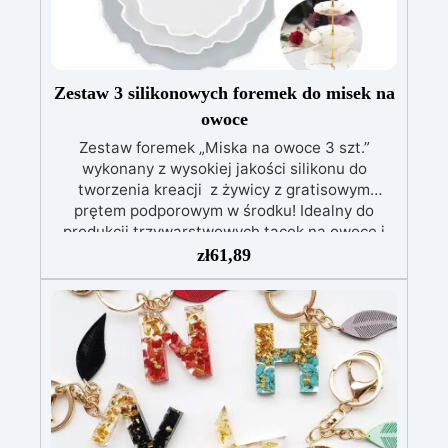
łatwy w utrzymaniu w doskonałym stanie. Jeśli
chcesz nakładać żywice równomiernie i
precyzyjnie oraz oszczędzać pieniądze dzięki
narzędziu wielokrotnego użytku, kup już teraz
nasz pędzel z silikonu do żywic!
Zestaw 3 silikonowych foremek do misek na
owoce
Zestaw foremek „Miska na owoce 3 szt.”
wykonany z wysokiej jakości silikonu do
tworzenia kreacji z żywicy z gratisowym
prętem podporowym w środku! Idealny do
produkcji trzywarstwowych tacek na owoce i
desery, podstawek, artykułów dekoracyjnych
zł
61,89
oraz dekoracji domu i biura, produkt ten może
być ponownie używany przez lata. Zestaw
zawiera: Formy silikonowe: D. 155 mm – 1 szt. D.
205 mm – 1 szt. D.255 mm – 1 szt. Gratis drążek
podporowy!