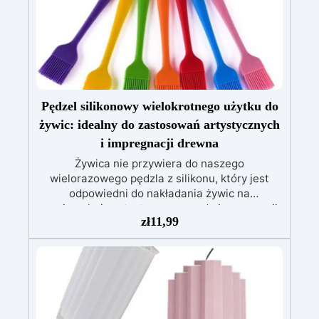
Pędzel silikonowy wielokrotnego użytku do
żywic: idealny do zastosowań artystycznych
i impregnacji drewna
Żywica nie przywiera do naszego
wielorazowego pędzla z silikonu, który jest
odpowiedni do nakładania żywic na
powierzchnie artystyczne oraz do impregnacji
zł
11,99
drewna. Jest ekonomiczny i łatwy w
czyszczeniu ciepłą wodą i mydłem. Pędzel z
silikonu wielokrotnego użytku do żywic to
wysokiej jakości narzędzie, które pozwala na
równomierne i precyzyjne nakładanie żywic.
Dzięki swojej strukturze z silikonu, ten pędzel
nie przywiera do żywicy i może być wielokrotnie