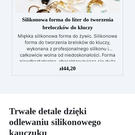
Silikonowa forma do liter do tworzenia
breloczków do kluczy
Miękka silikonowa forma do żywic. Silikonowa
forma do tworzenia breloków do kluczy,
wykonana z profesjonalnego silikonu i
całkowicie wolna od niedoskonałości. Forma
nieodkształcalna, charakteryzująca się dużą
wytrzymałością i trwałością. Rodzaj techniki
zł
44,20
ręcznej: Tworzenie breloków. Materiał: silikon
Kolor: Półprzezroczysty; Wielokrotnego użytku,
nieprzywierająca, łatwa w użyciu i czyszczeniu.
Wymiary formy: 19,3 cm x 35,2 cm
Trwałe detale dzięki
odlewaniu silikonowego
kauczuku