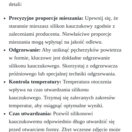
detali:
Jubilerstwo, miniatury, mydła i kosmetyki stałe
10–20 Pure Mold Sztuka i rzeźba Rzeźby,
artystyczne odlewy 20–30 Pure Mold
Precyzyjne proporcje mieszania:
Upewnij się, że
Budownictwo i konstrukcje Formy do betonu,
starannie mieszasz silikon kauczukowy zgodnie z
kamienie dekoracyjne 30 Pure Mold
zaleceniami producenta. Niewłaściwe proporcje
Prototypowanie Szybkie prototypy, części
mieszania mogą wpłynąć na jakość odlewu.
mechaniczne 30 Pure Mold Film i efekty
specjalne Protezy i efekty sceniczne 10 Pure
Odgrzewanie:
Aby uniknąć pęcherzyków powietrza
Mold Dane techniczne: Kolor: Przeźroczysty
w formie, kluczowe jest dokładne odgrzewanie
Gęstość (g/cm³): 1,08 Lepkość (mPa·s): Część
silikonu kauczukowego. Skorzystaj z odgrzewacza
A: 5000±1000 Część B: 4500±1000 Proporcje
mieszania (A:B): 1:1 (waga) Czas pracy (25 °C):
próżniowego lub specjalnej techniki odgrzewania.
30–40 minut Czas utwardzania (25 °C): 3–5
Kontrola temperatury:
Temperatura otoczenia
godzin Twardość Shore A: 10±2 Wydłużenie (%):
wpływa na czas utwardzania silikonu
450 Wytrzymałość na rozciąganie (MPa): 3,2
kauczukowego. Trzymaj się zalecanych zakresów
Instrukcje użycia i wskazówki techniczne
Przygotowanie mieszanki: Wymieszaj część A
temperatur, aby osiągnąć optymalne wyniki.
(przeźroczystą) z częścią B (przeźroczystą) w
Czas utwardzania:
Pozwól silikonowi
proporcji 1:1 wagowo. Na przykład 100 g części
kauczukowemu odpowiednio długo utwardzić się
A z 100 g części B. Użyj precyzyjnej wagi.
Naczynie do mieszania: Czyste, suche i wolne
przed otwarciem formy. Zbyt wczesne zdjęcie może