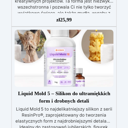
kreatywnych projektów. Ta forma jest niezwykle
wszechstronna i pozwala Ci nie tylko tworzyć
wyjątkowe świece, ale także mydła, wyroby z
żywicy i wiele więcej. Z wymiarami 6 x 8,1 cm,
zł
25,99
możesz tworzyć świece o wymiarach 5,1 x 8 cm.
Dzięki naszej formie do świec z silikonu
Kintsugi Twoje możliwości twórcze są
nieograniczone! Wymiary formy: 6 x 8,1 cm
Wymiary świecy wykonanej przy użyciu formy:
5,1 x 8 cm Nie przegap tej okazji! Kup teraz i
zacznij tworzyć niepowtarzalne dzieła sztuki!
Liquid Mold 5 – Silikon do ultramiękkich
form i drobnych detali
Liquid Mold 5 to najdelikatniejszy silikon z serii
ResinPro®, zaprojektowany do tworzenia
elastycznych form z najdrobniejszymi detalami.
Idealny do zastosowań jubilerskich, figurek,