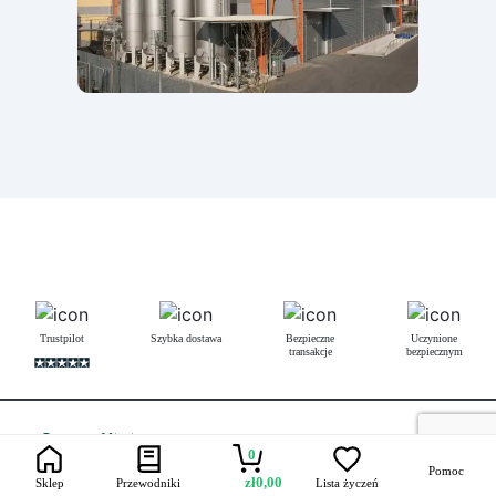
Trustpilot
Szybka dostawa
Bezpieczne
Uczynione
transakcje
bezpiecznym
Łączność
0
Pomoc
zł
0,00
Sklep
Przewodniki
Lista życzeń