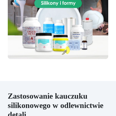
kompatybilne: Żywice epoksydowe, poliuretan,
gips, cement, wosk, mydło i inne materiały
stałe. Ograniczenia: Nie nadaje się do form
narażonych na temperatury powyżej +250 °C
oraz na agresywne chemikalia niekompatybilne
z silikonem.
Zastosowanie kauczuku
silikonowego w odlewnictwie
detali