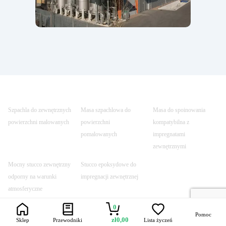
Szpachla do zewnętrznych
Masa szpachlowa do
Masa do spoinowania
powierzchni malowanych
powierzchni
kompatybilna z
pomalowanych
impregnatami
zewnętrznymi
Mocny stucco zewnętrzny
Stucco epoksydowe do
odporny na warunki
impregnacji zewnętrznej
atmosferyczne
0
Pomoc
zł
0,00
Sklep
Przewodniki
Lista życzeń