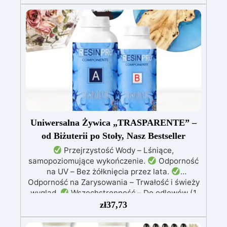
żółknięcie dzięki filtrom UV i wysokiej jakości
mechanicznej.
Niska lepkość, eliminująca
pęcherzyki powietrza i zapewniająca gładkie
wykończenie.
Bezpieczna i nietoksyczna,
wolna od BPA/VOC, certyfikowana do
długotrwałego kontaktu ze skórą.
Uniwersalna Żywica „TRASPARENTE” –
od Biżuterii po Stoły, Nasz Bestseller
Przejrzystość Wody – Lśniące,
samopoziomujące wykończenie.
Odporność
na UV – Bez żółknięcia przez lata.
Odporność na Zarysowania – Trwałość i świeży
wygląd.
Wszechstronność – Do odlewów (1
mm–2 cm), powłok, biżuterii, stołów i dzieł
zł
37,73
sztuki.
Łatwość Użycia – Niska lepkość, brak
pęcherzyków powietrza.
Profesjonalne