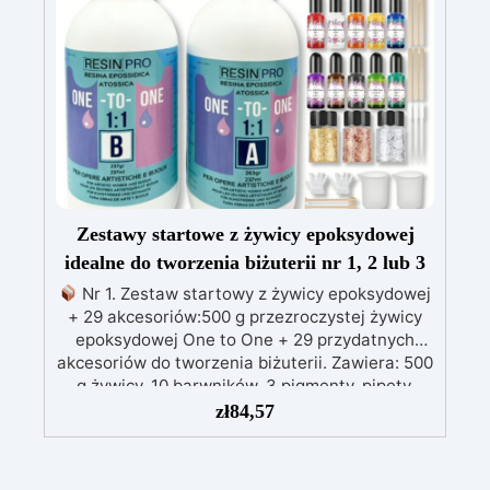
Wyniki – Idealna do hobbystycznych i
zaawansowanych projektów.
Zestawy startowe z żywicy epoksydowej
idealne do tworzenia biżuterii nr 1, 2 lub 3
Nr 1. Zestaw startowy z żywicy epoksydowej
+ 29 akcesoriów:500 g przezroczystej żywicy
epoksydowej One to One + 29 przydatnych
akcesoriów do tworzenia biżuterii. Zawiera: 500
g żywicy, 10 barwników, 3 pigmenty, pipety,
patyczki do mieszania, rękawiczki i kubeczki.
zł
84,57
Nr 2. Zestaw startowy z żywicy epoksydowej
+ 100 akcesoriów:500 g przezroczystej żywicy
epoksydowej One to One + 100 przydatnych