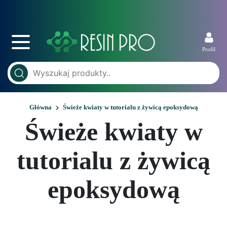
Profil
Główna
Świeże kwiaty w tutorialu z żywicą epoksydową
Świeże kwiaty w
tutorialu z żywicą
epoksydową