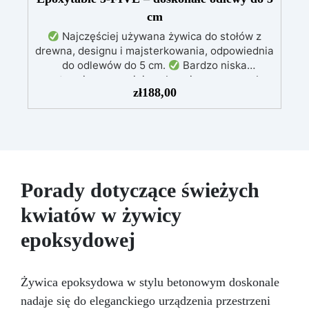
podróż z żywicą dzięki tym prostym, ale
cm
efektownym projektom, będziemy z Tobą od
początku do końca (i jesteśmy pewni, że nie
Najczęściej używana żywica do stołów z
będziesz chciał przestać!)
Zamów teraz!
drewna, designu i majsterkowania, odpowiednia
do odlewów do 5 cm.
Bardzo niska
egzotermia zapewniająca bezpieczną pracę bez
zł
188,00
przegrzewania.
Odporna na zarysowania i
żółknięcie dzięki filtrom UV i wysokiej jakości
mechanicznej.
Niska lepkość, eliminująca
pęcherzyki powietrza i zapewniająca gładkie
wykończenie.
Bezpieczna i nietoksyczna,
wolna od BPA/VOC, certyfikowana do
długotrwałego kontaktu ze skórą.
Porady dotyczące świeżych
kwiatów w żywicy
epoksydowej
Żywica epoksydowa w stylu betonowym doskonale
nadaje się do eleganckiego urządzenia przestrzeni