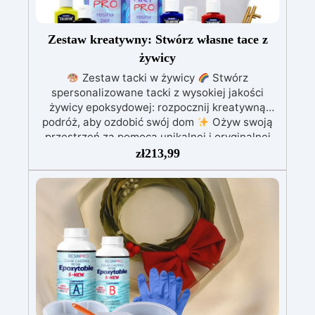
Zestaw kreatywny: Stwórz własne tace z
żywicy
Zestaw tacki w żywicy
Stwórz
spersonalizowane tacki z wysokiej jakości
żywicy epoksydowej: rozpocznij kreatywną
podróż, aby ozdobić swój dom
Ożyw swoją
przestrzeń za pomocą unikalnej i oryginalnej
tacki dzięki naszemu zestawowi!
zł
213,99
Dostarczamy Ci wszystko, czego potrzebujesz,
aby rozpocząć: 830 gramów żywicy
epoksydowej wysokiej jakości; formę do tacki z
uchwytami; 5 kolorów specjalnych dla żywicy;
rękawice i narzędzia do mieszania; przewodnik
pokazujący krok po kroku, jak to zrobić.
Zainspiruj się kreatywnymi pomysłami lub
eksperymentuj, tworząc nowe efekty: wypróbuj
efekt geodezyjny dla wzornictwa inspirowanego
naturą, stwórz tackę o pięknych odcieniach
morskich, dodaj suszone kwiaty lub złoty liść,