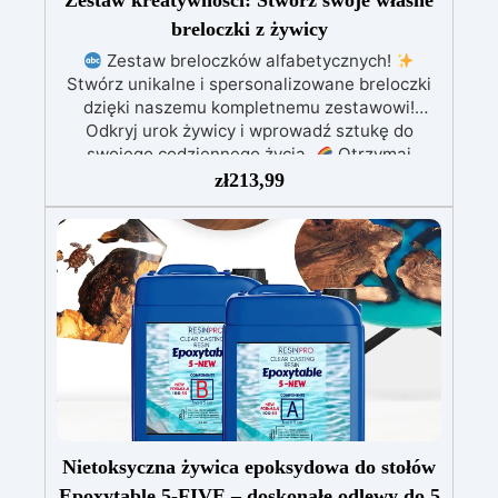
Zestaw kreatywności: Stwórz swoje własne
breloczki z żywicy
Zestaw breloczków alfabetycznych!
Stwórz unikalne i spersonalizowane breloczki
dzięki naszemu kompletnemu zestawowi!
Odkryj urok żywicy i wprowadź sztukę do
swojego codziennego życia.
Otrzymaj
spersonalizowane drobne skarby z żywicy:
zł
213,99
idealne jako pomysł na prezent lub do noszenia
zawsze przy sobie! Ten kompletny zestaw
zawiera: 800 gramów żywicy epoksydowej;
silikonowa forma do liter alfabetu; 10
metalicznych kolorów w proszku miki; rękawice
i narzędzia do mieszania; szczegółowy krok po
kroku przewodnik; Dodaj małe ozdoby lub
suszone kwiaty, aby dodać niepowtarzalny
akcent, użyj brokatu lub złotej folii dla
eleganckiego wyglądu, stwórz efekt marmuru
lub litery w stylu galaktycznym. Eksperymentuj i
oferuj spersonalizowane drobne prezenty dla
Nietoksyczna żywica epoksydowa do stołów
swoich bliskich
Rozpocznij swoją twórczą
Epoxytable 5-FIVE – doskonałe odlewy do 5