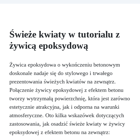
akcesoriów do tworzenia biżuterii. Zawiera: 500
g żywicy, 12 dodatków dekoracyjnych, suszone
kwiaty, silikonową formę z literami, breloczki,
końcówki do miniwiertarki, ponad 100
elementów.
Świeże kwiaty w tutorialu z
żywicą epoksydową
Żywica epoksydowa o wykończeniu betonowym
doskonale nadaje się do stylowego i trwałego
prezentowania świeżych kwiatów na zewnątrz.
Połączenie żywicy epoksydowej z efektem betonu
tworzy wytrzymałą powierzchnię, która jest zarówno
estetycznie atrakcyjna, jak i odporna na warunki
atmosferyczne. Oto kilka wskazówek dotyczących
zastosowania, jak osadzić świeże kwiaty w żywicy
epoksydowej z efektem betonu na zewnątrz: