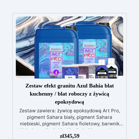
Zestaw efekt granitu Azul Bahia blat
kuchenny / blat roboczy z żywicą
epoksydową
Zestaw zawiera: żywicę epoksydową Art Pro,
pigment Sahara biały, pigment Sahara
niebieski, pigment Sahara fioletowy, barwnik
biały, barwnik niebieski, alkohol izopropylowy
zł
345,59
99,9% Zestaw efekt granitu Azul Bahia do