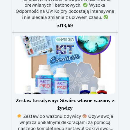
drewnianych i betonowych.
Wysoka
Odporność na UV: Kolory pozostają intensywne
i nie ulegają zmianie z upływem czasu.
Wszechstronność Zastosowania: Doskonałe do
zł
13,69
żywicy epoksydowej, rękodzieła, modelarstwa i
dekoracji.
Dostępne w Dwóch Rozmiarach:
Opakowania 10 g i 100 g, dostosowane do
różnych potrzeb użytkowników.
Szeroka
Paleta Kolorów: Bogata gama metalicznych i
perłowych odcieni, w tym złoto, miedź,
niebieski, zielony i wiele innych.
Zestaw kreatywny: Stwórz własne wazony z
żywicy
Zestaw do wazonu z żywicy
Ożyw swoje
wnętrza unikalnymi dekoracjami za pomocą
naszego kompletnego zestawu! Odkryj swoją