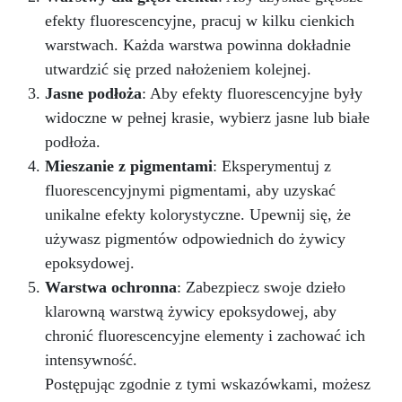
pytania, skontaktuj się z naszym dedykowanym
efekty fluorescencyjne, pracuj w kilku cienkich
zespołem wsparcia, aby uzyskać pomoc i
poradę ekspertów.
Wartościowe piękno
warstwach. Każda warstwa powinna dokładnie
naturalne Twoich projektów dzięki jakości i
utwardzić się przed nałożeniem kolejnej.
elegancji drewna orzecha! Pokochasz efekt.
Jasne podłoża
: Aby efekty fluorescencyjne były
Otrzymasz ten produkt w ciągu 7 - 10 dni
widoczne w pełnej krasie, wybierz jasne lub białe
roboczych
podłoża.
Mieszanie z pigmentami
: Eksperymentuj z
fluorescencyjnymi pigmentami, aby uzyskać
unikalne efekty kolorystyczne. Upewnij się, że
używasz pigmentów odpowiednich do żywicy
epoksydowej.
Warstwa ochronna
: Zabezpiecz swoje dzieło
klarowną warstwą żywicy epoksydowej, aby
chronić fluorescencyjne elementy i zachować ich
intensywność.
Postępując zgodnie z tymi wskazówkami, możesz