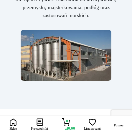
przemysłu, majsterkowania, podłóg oraz
zastosowań morskich.
0
Pomoc
zł
0,00
Sklep
Przewodniki
Lista życzeń
Obszary zastosowań
Różne rodzaje powłok -
Zastosowanie płynnych