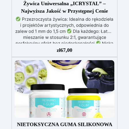
Żywica Uniwersalna „ICRYSTAL” –
Najwyższa Jakość w Przystępnej Cenie
Przezroczysta żywica: Idealna do rękodzieła
i projektów artystycznych, odpowiednia do
zalew od 1 mm do 1,5 cm
Dla każdego: Łatwe
mieszanie w stosunku 2:1, gwarantujące
perfekcyjny efekt bez niedoskonałości
Niska
lepkość: Zapewnia odlewy bez pęcherzyków,
zł
67,00
kompatybilna z drewnem, silikonem, szkłem,
metalem i innymi materiałami
Bezpieczna po
utwardzeniu: Nietoksyczna, bezpieczna dla
skóry, wolna od BPA i rozpuszczalników (VOC
Free)
Błyszcząca i samopoziomująca: Z
filtrami UV przeciw żółknięciu dla trwałego i
lśniącego wykończenia
NIETOKSYCZNA GUMA SILIKONOWA