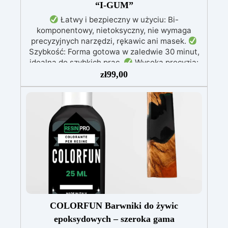
“I-GUM”
Łatwy i bezpieczny w użyciu: Bi-
komponentowy, nietoksyczny, nie wymaga
precyzyjnych narzędzi, rękawic ani masek.
Szybkość: Forma gotowa w zaledwie 30 minut,
idealna do szybkich prac.
Wysoka precyzja:
Odwzorowuje drobne i skomplikowane detale,
zł
99,00
zapewniając profesjonalny rezultat.
Wszechstronność: Kompatybilny z żywicą,
gipsem, woskiem, metalami o niskiej
temperaturze topnienia, mydłem i cementem.
Odporność i trwałość: Umożliwia wykonanie
ponad 50 odlewów z różnych materiałów,
zachowując twardość 38 Shore A
COLORFUN Barwniki do żywic
epoksydowych – szeroka gama