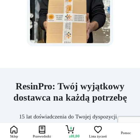
ResinPro: Twój wyjątkowy
dostawca na każdą potrzebę
15 lat doświadczenia do Twojej dyspozycji –
oferujemy żywice i akcesoria do kreatywności,
0
przemysłu, majsterkowania, podłóg oraz
Pomoc
zł
0,00
Sklep
Przewodniki
Lista życzeń