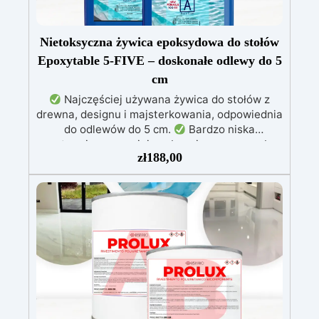
Nietoksyczna żywica epoksydowa do stołów
Epoxytable 5-FIVE – doskonałe odlewy do 5
cm
Najczęściej używana żywica do stołów z
drewna, designu i majsterkowania, odpowiednia
do odlewów do 5 cm.
Bardzo niska
egzotermia zapewniająca bezpieczną pracę bez
zł
188,00
przegrzewania.
Odporna na zarysowania i
żółknięcie dzięki filtrom UV i wysokiej jakości
mechanicznej.
Niska lepkość, eliminująca
pęcherzyki powietrza i zapewniająca gładkie
wykończenie.
Bezpieczna i nietoksyczna,
wolna od BPA/VOC, certyfikowana do
długotrwałego kontaktu ze skórą.