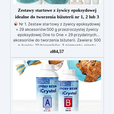
Zestawy startowe z żywicy epoksydowej
idealne do tworzenia biżuterii nr 1, 2 lub 3
Nr 1. Zestaw startowy z żywicy epoksydowej
+ 29 akcesoriów:500 g przezroczystej żywicy
epoksydowej One to One + 29 przydatnych
akcesoriów do tworzenia biżuterii. Zawiera: 500
g żywicy, 10 barwników, 3 pigmenty, pipety,
patyczki do mieszania, rękawiczki i kubeczki.
zł
84,57
Nr 2. Zestaw startowy z żywicy epoksydowej
+ 100 akcesoriów:500 g przezroczystej żywicy
epoksydowej One to One + 100 przydatnych
akcesoriów do tworzenia biżuterii. Zawiera: 500
g żywicy, 12 dodatków dekoracyjnych, suszone
kwiaty, silikonową formę z literami, breloczki,
końcówki do miniwiertarki, ponad 100
elementów.