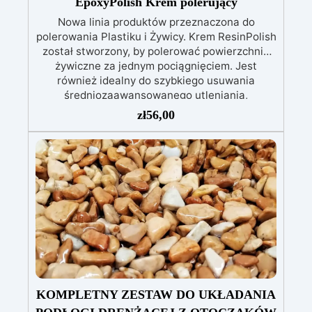
EpoxyPolish Krem polerujący
Właściwości Użytkowych (DoP).
Nowa linia produktów przeznaczona do
polerowania Plastiku i Żywicy. Krem ResinPolish
został stworzony, by polerować powierzchnie
żywiczne za jednym pociągnięciem. Jest
również idealny do szybkiego usuwania
średniozaawansowanego utleniania,
delikatnych zadrapań, skaz i innych drobnych
zł
56,00
defektów na żywicznej powierzchni. Ten krem
usuwa defekty pozostawione przez środki
ścierne o ziarnistości P1500 lub mniejszej i
pozostawia wspaniałe wykończenie
pozbawione niedoskonałości nawet na
ciemniejszych żelkotach, które mogą sprawiać
więcej trudności.
KOMPLETNY ZESTAW DO UKŁADANIA