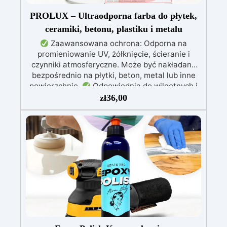
PROLUX – Ultraodporna farba do płytek,
ceramiki, betonu, plastiku i metalu
Zaawansowana ochrona: Odporna na
promieniowanie UV, żółknięcie, ścieranie i
czynniki atmosferyczne. Może być nakładana
bezpośrednio na płytki, beton, metal lub inne
powierzchnie.
Odpowiednia do wilgotnych i
intensywnie użytkowanych miejsc: Specjalna
zł
36,00
formuła, idealna do środowisk wymagających
najwyższej trwałości.
Wszechstronne i
personalizowane wykończenie: Dostępna w
kolorystyce RAL lub NCS, z wykończeniem w
połysku. Kryjąca już przy jednej warstwie.
Uniwersalna: Doskonała do podłóg, parkingów,
magazynów oraz do powłok na odpowiednio
przygotowanej stali.
Zgodność i
bezpieczeństwo: Zgodna z Rozporządzeniem
UE nr 305/2011 – Rozporządzeniem UE nr
574/2014 – Oznakowanie CE zgodnie z normą
EN 1504-2 oraz odpowiednią Deklaracją