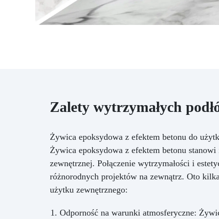
wysiłku. Każdy detal naszego
zestawu do blatu kuchennego z
efektem czarnego marmuru
został zaprojektowany tak, aby
oferować niezrównaną
kombinację stylu, wytrzymałości
i praktyczności. Wynik to
rozwiązanie designerskie
najwyższej klasy, które
natychmiast podnosi standardy
Zalety wytrzymałych podłó
kuchni, czyniąc ją powodem do
dumy w Twoim domu. Wybierz
nasz zestaw, aby
Żywica epoksydowa z efektem betonu do użyt
zmodernizować swoją kuchnię,
Żywica epoksydowa z efektem betonu stanowi i
łącząc funkcjonalność z urokiem,
i pozwól się inspirować każdego
zewnętrznej. Połączenie wytrzymałości i estety
dnia blaskiem i trwałością, jakie
różnorodnych projektów na zewnątrz. Oto kilka
oferuje.
użytku zewnętrznego:
Odporność na warunki atmosferyczne: Żywic