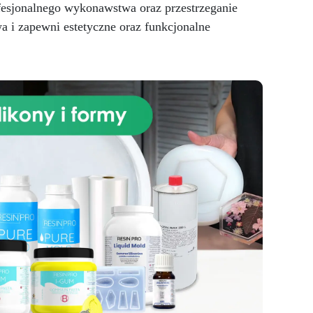
ofesjonalnego wykonawstwa oraz przestrzeganie
formuła została zaprojektowana
tak, aby była łatwa w użyciu,
a i zapewni estetyczne oraz funkcjonalne
ten
gwarantując profesjonalne
do
rezultaty nawet dla mniej
doświadczonych. Proces
.
aplikacji to kreatywne
anej
doświadczenie, które pozwala
na personalizację przestrzeni z
taw
nieograniczonymi możliwościami
kie
projektowymi, począwszy od
t
delikatnych żyłek po dynamiczne
wej
fale, tworząc unikalną i przytulną
atmosferę. Zestaw efektu
 w
bursztynowego onyksu nie tylko
eń,
będzie piękny, ale także
ym
praktyczny. Wykończona
ym
powierzchnia jest niesamowicie
odporna na plamy, zadrapania i
ciepło, co czyni ją idealnym
wyborem do najbardziej
uczęszczanych miejsc w domu.