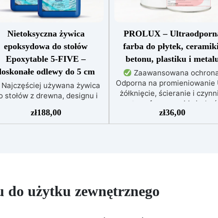
Nietoksyczna żywica
PROLUX – Ultraodporn
epoksydowa do stołów
farba do płytek, ceramiki
Epoxytable 5-FIVE –
betonu, plastiku i metal
doskonałe odlewy do 5 cm
Zaawansowana ochrona
Odporna na promieniowanie 
Najczęściej używana żywica
żółknięcie, ścieranie i czynn
o stołów z drewna, designu i
atmosferyczne. Może być
sterkowania, odpowiednia do
zł
188,00
zł
36,00
nakładana bezpośrednio n
odlewów do 5 cm.
Bardzo
płytki, beton, metal lub inn
ska egzotermia zapewniająca
powierzchnie.
Odpowiedn
bezpieczną pracę bez
do wilgotnych i intensywni
zegrzewania.
Odporna na
użytkowanych miejsc: Specja
rysowania i żółknięcie dzięki
formuła, idealna do środowi
filtrom UV i wysokiej jakości
wymagających najwyższe
chanicznej.
Niska lepkość,
trwałości.
Wszechstronne
 do użytku zewnętrznego
eliminująca pęcherzyki
personalizowane wykończen
powietrza i zapewniająca
Dostępna w kolorystyce RAL 
gładkie wykończenie.
NCS, z wykończeniem w poły