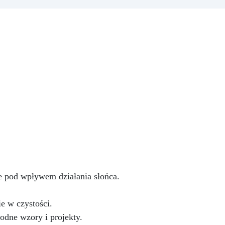
emu
żywicą epoksydową, rozwiązaniu
rze
idealnemu do przekształcania
ym
Twoich przestrzeni w elegancki i
stylowy sposób. Ten
mu
innowacyjny zestaw został
i
zaprojektowany, aby przenieść
 ten
luksus i urok bursztynowego
onyksu prosto do Twojej kuchni
lub łazienki, oferując możliwość
e
stworzenia blatów kuchennych,
u
podstawek pod umywalki i
e
blatów, które przyciągają wzrok i
ej
zachwycają zmysły. Dzięki
,
naszemu zestawowi efektu
ą
bursztynowego onyksu staniesz
i
się artystą swojego domu.
ko
e pod wpływem działania słońca.
Zawarta w zestawie żywica
epoksydowa jest najwyższej
jakości, zapewniając błyszczący i
ię
e w czystości.
trwały efekt, który przetrwa
 i
odne wzory i projekty.
próbę czasu. Jej zaawansowana
ową