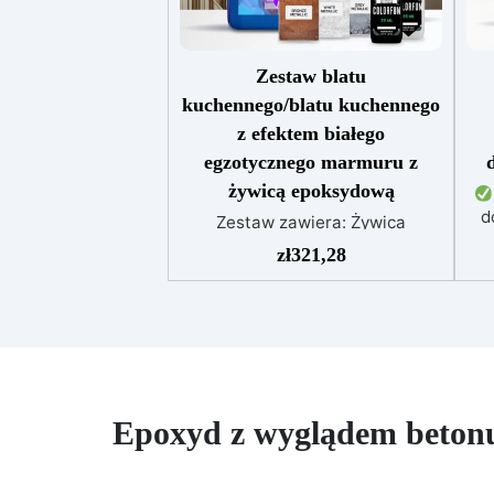
Zestaw blatu
kuchennego/blatu kuchennego
z efektem białego
egzotycznego marmuru z
żywicą epoksydową
d
Zestaw zawiera: Żywica
maj
epoksydowa Art Pro Pigment
zł
321,28
Sahara biały Pigment Sahara
ni
brązowy Pigment Sahara szary
Barwnik biały Barwnik czarny
pr
Przekształć swoją kuchnię w
za
oazę luksusu dzięki naszemu
ekskluzywnemu zestawowi
me
blatów kuchennych z efektem
Epoxyd z wyglądem betonu
egzotycznego białego marmuru,
wzbogaconym o siłę i piękno
żywicy epoksydowej. Ten zestaw