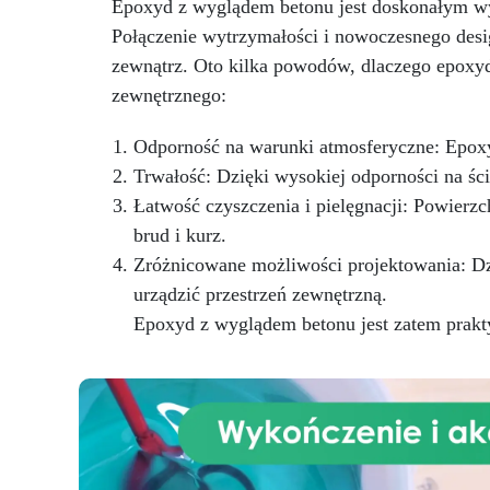
Epoxyd z wyglądem betonu jest doskonałym wy
oferuje ponadczasową
elegancję, dodając odrobinę
Połączenie wytrzymałości i nowoczesnego desi
ce
wyrafinowania i stylu do serca
zewnątrz. Oto kilka powodów, dlaczego epoxy
Twojego domu. Efekt
zewnętrznego:
egzotycznego białego marmuru
tworzy atmosferę klasy i
dystynkcji, tworząc jasne i
Odporność na warunki atmosferyczne: Epoxy
zachęcające otoczenie. Wysokiej
Trwałość: Dzięki wysokiej odporności na ście
jakości żywica epoksydowa
Łatwość czyszczenia i pielęgnacji: Powierzch
zapewnia powierzchnię odporną
brud i kurz.
na uderzenia, plamy i ciepło,
zachowując swoją nieskazitelną
Zróżnicowane możliwości projektowania: Dz
urodę przez długi czas. Łatwy w
urządzić przestrzeń zewnętrzną.
użyciu i wysoce odporny, nasz
Epoxyd z wyglądem betonu jest zatem prakty
zestaw został zaprojektowany,
aby sprostać wymaganiom
zarówno majsterkowiczów, jak i
profesjonalistów, oferując
nieskazitelny rezultat przy
minimalnym wysiłku. Wybierz
nasz zestaw blatów kuchennych
z efektem egzotycznego białego