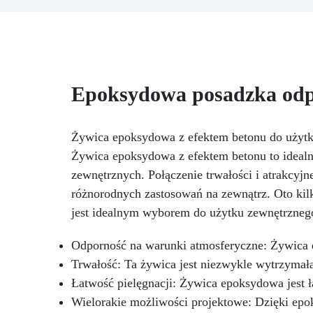
Polishield 100 GLOSS
n
Zrewolucjonizuj swoją kuchnię
ka
ponadczasową elegancją
naszego zestawu do blatu
kuchennego z efektem marmuru
black gold & bronze,
ró
Epoksydowa posadzka odpo
mistrzowsko stworzonego, aby
połączyć luksus i funkcjonalność.
d
Ten ekskluzywny zestaw to
Żywica epoksydowa z efektem betonu do użyt
idealne rozwiązanie dla tych,
la
którzy pragną przekształcić
Żywica epoksydowa z efektem betonu to ideal
i
swoją kuchnię w arcydzieło
b
zewnętrznych. Połączenie trwałości i atrakcyjn
designu, oferując innowacyjną i
różnorodnych zastosowań na zewnątrz. Oto ki
wyjątkowo trwałą alternatywę
pę
dla tradycyjnego marmuru.
jest idealnym wyborem do użytku zewnętrzneg
w 
Dzięki swojej lśniącej
powierzchni i głębokiej,
Odporność na warunki atmosferyczne: Żywica 
marmurowej czerni, nasz zestaw
Trwałość: Ta żywica jest niezwykle wytrzymała
dodaje odrobinę wyrafinowania i
Łatwość pielęgnacji: Żywica epoksydowa jest ł
klasy, tworząc atmosferę pełną
ciepła. Wysokiej jakości żywica
Wielorakie możliwości projektowe: Dzięki epo