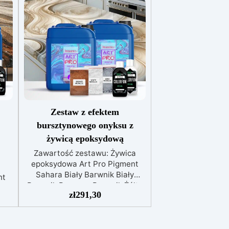
Zestaw z efektem
bursztynowego onyksu z
żywicą epoksydową
Zawartość zestawu: Żywica
epoksydowa Art Pro Pigment
Sahara Biały Barwnik Biały
nt
Barwnik Brązowy Barwnik Żółty
nt
zł
291,30
OXIDE Odkryj ukryte piękno
y
swojego domu dzięki naszemu
ekskluzywnemu zestawowi
nię
efektu bursztynowego onyksu z