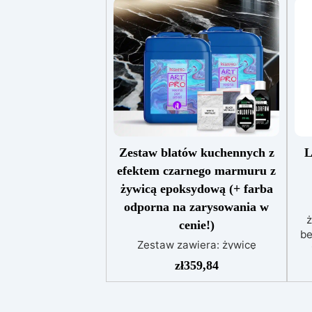
Zestaw blatów kuchennych z
L
efektem czarnego marmuru z
żywicą epoksydową (+ farba
odporna na zarysowania w
ż
cenie!)
be
Zestaw zawiera: żywicę
epoksydową Art Pro pigment
k
zł
359,84
Sahara biały pigment Sahara
alk
czarny barwnik biały barwnik
czarny lakier antyzadrapaniowy
o