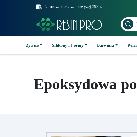
Darmowa dostawa powyżej 399 zł
Żywice
Silikony i Formy
Barwniki
Poler
Epoksydowa pos