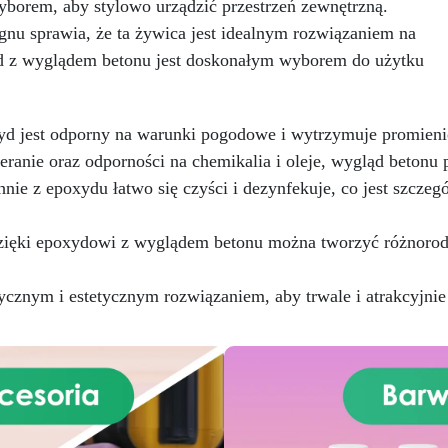
Bezpieczna i nietoksyczna,
borem, aby stylowo urządzić przestrzeń zewnętrzną.
Kryjąca już przy jednej warst
wolna od BPA/VOC,
gnu sprawia, że ta żywica jest idealnym rozwiązaniem na
Uniwersalna: Doskonała 
rtyfikowana do długotrwałego
podłóg, parkingów, magazy
d z wyglądem betonu jest doskonałym wyborem do użytku
kontaktu ze skórą.
oraz do powłok na odpowied
przygotowanej stali.
Zgodność i bezpieczeństwo
d jest odporny na warunki pogodowe i wytrzymuje promieniow
Zgodna z Rozporządzeniem
ranie oraz odporności na chemikalia i oleje, wygląd betonu p
nr 305/2011 – Rozporządzen
UE nr 574/2014 – Oznakowa
nie z epoxydu łatwo się czyści i dezynfekuje, co jest szczegó
CE zgodnie z normą EN 150
oraz odpowiednią Deklarac
ięki epoxydowi z wyglądem betonu można tworzyć różnorodn
Właściwości Użytkowych (Do
cznym i estetycznym rozwiązaniem, aby trwale i atrakcyjnie 