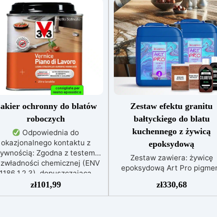
akier ochronny do blatów
Zestaw efektu granitu
roboczych
bałtyckiego do blatu
kuchennego z żywicą
Odpowiednia do
okazjonalnego kontaktu z
epoksydową
ywnością: Zgodna z testem
Zestaw zawiera: żywicę
zwładności chemicznej (ENV
epoksydową Art Pro pigme
1186 1,2,3), dopuszczająca
Sahara różowe złoto pigme
ontakt z żywnością, płynami,
zł
101,99
zł
330,68
Sahara brąz barwnik czarn
oholem, kwasami i tłuszczami
izopropanol 99,9%
do 2 godzin.
Odporna i
Zrewolucjonizuj swoją kuch
chronna: Wyjątkowo odporna