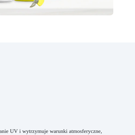
Czyszczenie i pielęgnacja
nowego blatu będzie dziecinnie
proste, pozwalając Ci cieszyć się
pięknem Twojej przestrzeni bez
obaw. Nie zadowalaj się
zwykłym, gdy możesz mieć coś
niezwykłego. Wybierz nasz
zestaw efektu bursztynowego
onyksu z żywicą epoksydową i
rozpocznij dziś przekształcanie
swojego domu w arcydzieło
designu. Twoja kuchnia lub
łazienka będzie przedmiotem
zazdrości przez wszystkich,
będą miejscem, gdzie piękno,
funkcjonalność i styl doskonale
się łączą. Doświadcz
niezrównanej transformacji i daj
się inspirować codziennie
elegancji bursztynowego
onyksu.
anie UV i wytrzymuje warunki atmosferyczne,