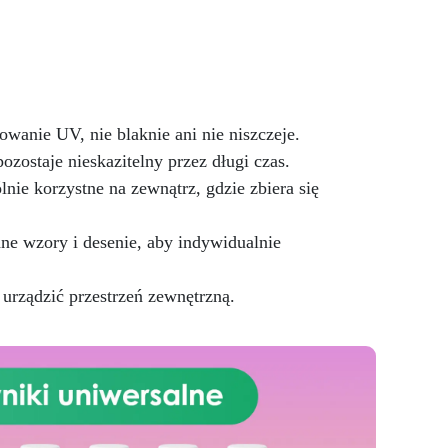
pozbawione niedoskonałości
wie.
nawet na ciemniejszych
do
żelkotach, które mogą sprawiać
nów
więcej trudności.
nio
:
anie UV, nie blaknie ani nie niszczeje.
 UE
ozostaje nieskazitelny przez długi czas.
iem
nie
lnie korzystne na zewnątrz, gdzie zbiera się
4-2
ją
e wzory i desenie, aby indywidualnie
P).
urządzić przestrzeń zewnętrzną.