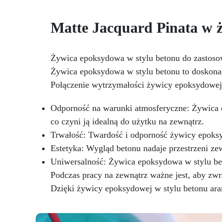
intensywne krycie, zależnie od
stężenia (0,01% – 5%).
Łatwość Użycia: Dodaj do
Matte Jacquard Pinata w 
do
komponentu A żywicy i mieszaj,
re
aż uzyskasz pożądany kolor;
ch
mieszaj kolory, aby stworzyć
d
Żywica epoksydowa w stylu betonu do zastos
unikalne odcienie.
Żywica epoksydowa w stylu betonu to doskonał
Kompatybilność z Żywicami
p
Epoksydowymi i Akrylowymi:
Połączenie wytrzymałości żywicy epoksydowe
Opracowana specjalnie do żywic
włó
epoksydowych i akrylowych,
Odporność na warunki atmosferyczne: Żywica 
zapewniając jednolitą
co czyni ją idealną do użytku na zewnątrz.
mieszankę.
Niekompatybilna
Trwałość: Twardość i odporność żywicy epoksy
z Żywicami Poliuretanowymi:
Używaj wyłącznie z żywicami
Estetyka: Wygląd betonu nadaje przestrzeni ze
epoksydowymi i akrylowymi – nie
Uniwersalność: Żywica epoksydowa w stylu bet
nadaje się do żywic
Podczas pracy na zewnątrz ważne jest, aby zwr
poliuretanowych Resin Pro.
Dzięki żywicy epoksydowej w stylu betonu aran