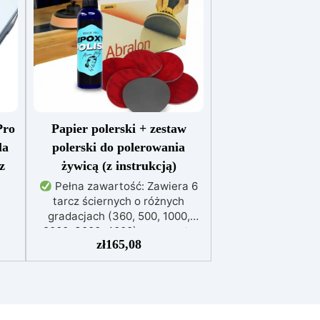
Pro
Papier polerski + zestaw
la
polerski do polerowania
z
żywicą (z instrukcją)
Pełna zawartość: Zawiera 6
tarcz ściernych o różnych
gradacjach (360, 500, 1000,
2000, 3000, 4000) oraz pastę
zych
zł
165,08
polerską EpoxyPolish do
perfekcyjnego wykończenia.
a
Łatwa aplikacja: Kombinacja
 2
tarcz ściernych i pasty polerskiej
nie
zapewnia prostą i skuteczną