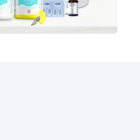
łatwo czyści się ciepłą wodą i
mydłem, co sprawia, że jest
łatwy w utrzymaniu w
doskonałym stanie. Jeśli chcesz
nakładać żywice równomiernie i
precyzyjnie oraz oszczędzać
pieniądze dzięki narzędziu
wielokrotnego użytku, kup już
teraz nasz pędzel z silikonu do
żywic!