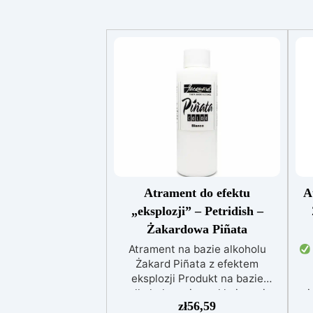
Atrament do efektu
A
„eksplozji” – Petridish –
Żakardowa Piñata
Atrament na bazie alkoholu
Żakard Piñata z efektem
eksplozji Produkt na bazie
alkoholu o niezwykle jasnej
i
zł
56,59
barwie, niezbędny do uzyskania
E