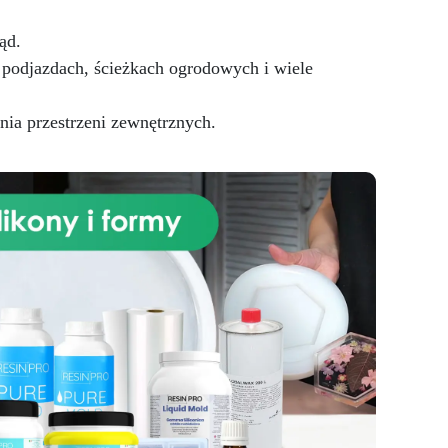
podłoży żywicami. Zalety:
Wielokrotnego użytku: pędzel z
ąd.
silikonu został zaprojektowany
 podjazdach, ścieżkach ogrodowych i wiele
do wielokrotnego użytku, co
oszczędza pieniądze i czyni go
ia przestrzeni zewnętrznych.
ekologicznym wyborem w
porównaniu do zwykłych pędzli,
które trzeba wyrzucić.
Idealny
do zastosowań artystycznych:
dzięki swojej formie i
materiałowi z silikonu, pędzel
jest idealny do nakładania żywic
na powierzchnie artystyczne z
dekoracjami, zapewniając
precyzyjny i równomierny efekt.
Odpowiedni do impregnacji
drewna i innych porowatych
podłoży: pędzel z silikonu
zapewnia równomierne i
precyzyjne nakładanie.
Łatwy
w czyszczeniu: pędzel z silikonu