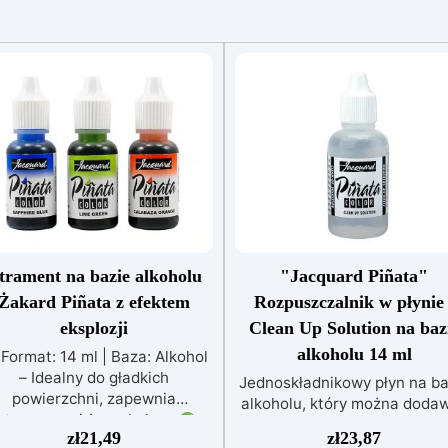
trament na bazie alkoholu
"Jacquard Piñata"
Żakard Piñata z efektem
Rozpuszczalnik w płynie 
eksplozji
Clean Up Solution na baz
alkoholu 14 ml
Format: 14 ml | Baza: Alkohol
– Idealny do gładkich
Jednoskładnikowy płyn na ba
powierzchni, zapewnia
alkoholu, który można doda
ntensywne i żywe kolory.
kroplami na tusz w celu
zł
21,49
zł
23,87
fekt eksplozji: Połącz tusz z
uzyskania nowych,