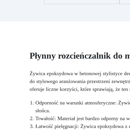
słynnego efektu „eksplozji” na
szalce Petriego. Naprzemiennie
kroplę tego białego koloru z
roz
jednym (lub kilkoma) innymi
alkoholowymi kolorami Pinata,
uzyskasz zapierające dech w
piersiach efekty. Mieszając tusz
tw
z żywicą epoksydową możesz
uzyskać eksplozję koloru! Aby
Płynny rozcieńczalnik do
uzyskać efekt eksplozji,
potrzebujesz koloru BIAŁEGO na
zmianę z innymi barwnikami z
Ws
Żywica epoksydowa w betonowej stylistyce de
naszej oferty
do stylowego aranżowania przestrzeni zewnętr
szt
oferuje liczne korzyści, które sprawiają, że te
Odporność na warunki atmosferyczne: Żywic
słońca.
Trwałość: Materiał jest bardzo odporny na 
Łatwość pielęgnacji: Żywica epoksydowa z ef