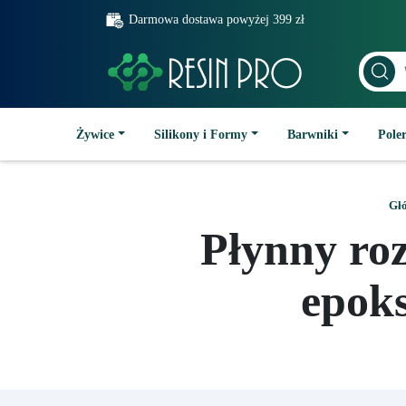
Darmowa dostawa powyżej 399 zł
Żywice
Silikony i Formy
Barwniki
Poler
Gł
Płynny ro
epok