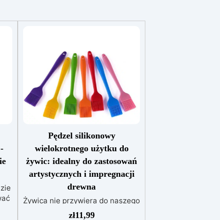
Pędzel silikonowy
-
wielokrotnego użytku do
ie
żywic: idealny do zastosowań
artystycznych i impregnacji
drewna
zie
wać
Żywica nie przywiera do naszego
wielorazowego pędzla z silikonu,
zł
11,99