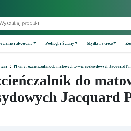
owanie i akcesoria
Podłogi i Ściany
Mydła i świece
Ze
ówna
Płynny rozcieńczalnik do matowych żywic epoksydowych Jacquard Pi
zcieńczalnik do mato
sydowych Jacquard P