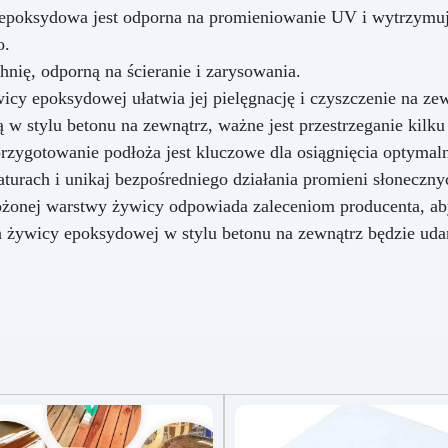
epoksydowa jest odporna na promieniowanie UV i wytrzymuj
o.
nię, odporną na ścieranie i zarysowania.
cy epoksydowej ułatwia jej pielęgnację i czyszczenie na zew
w stylu betonu na zewnątrz, ważne jest przestrzeganie kilk
rzygotowanie podłoża jest kluczowe dla osiągnięcia optymaln
urach i unikaj bezpośredniego działania promieni słonecznyc
łożonej warstwy żywicy odpowiada zaleceniom producenta, a
ywicy epoksydowej w stylu betonu na zewnątrz będzie udana