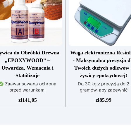
ywica do Obróbki Drewna
Waga elektroniczna Resin
„EPOXYWOOD” –
- Maksymalna precyzja d
Utwardza, Wzmacnia i
Twoich dużych odlewów 
Stabilizuje
żywicy epoksydowej!
Zaawansowana ochrona
Do 30 kg z precyzją do 2
przed warunkami
gramów, aby zapewnić
atmosferycznymi i wilgocią,
doskonałość w twoich twórc
zł
141,05
zł
85,99
idealna do ochrony i
projektach. Precyzja na
macniania drewna
Gładkie
najwyższym poziomie: Wag
rwałe wykończenie, chroniące i
ResinPro jest precyzyjna do
nawiające meble, łodzie oraz
gramów, umożliwiając waże
struktury drewniane
do 30 kg, co zapewnia