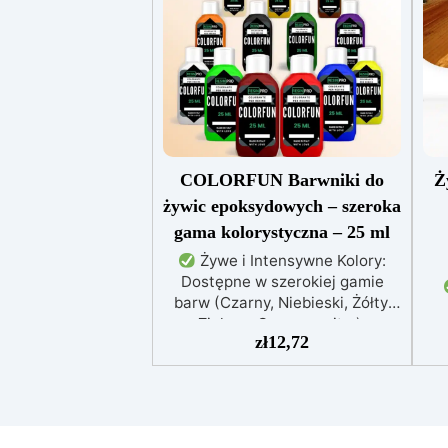
COLORFUN Barwniki do
Ż
żywic epoksydowych – szeroka
gama kolorystyczna – 25 ml
Żywe i Intensywne Kolory:
Dostępne w szerokiej gamie
barw (Czarny, Niebieski, Żółty,
Zielony, Czerwony itp.),
zł
12,72
zapewniają wyraziste efekty już
przy kilku kroplach.
Wysoka
wz
Koncentracja: Możliwość
i t
regulacji przezroczystości – od
od
delikatnego odcienia po