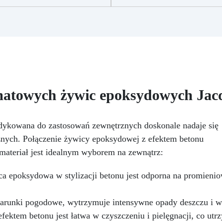
żywicą, aby uzyskać
niesamowitych odcieni.
spektakularne, dynamiczne
błyski kolorów.
Uwaga: Nie
przekraczaj 1% tuszu w
mieszance, aby zachować
mechaniczną wytrzymałość
orzonego elementu.
Biały
barwnik: Niezbędny do
uzyskania efektu eksplozji –
 matowych żywic epoksydowych Jac
stosowany w połączeniu z
innymi kolorami.
zechstronność: Doskonały do
dykowana do zastosowań zewnętrznych doskonale nadaje się
tworzenia unikalnych dzieł
znych. Połączenie żywicy epoksydowej z efektem betonu
uki, dodając głębię i dynamikę
n materiał jest idealnym wyborem na zewnątrz:
powierzchniom z żywicy.
a epoksydowa w stylizacji betonu jest odporna na promienio
warunki pogodowe, wytrzymuje intensywne opady deszczu i w
ektem betonu jest łatwa w czyszczeniu i pielęgnacji, co utr