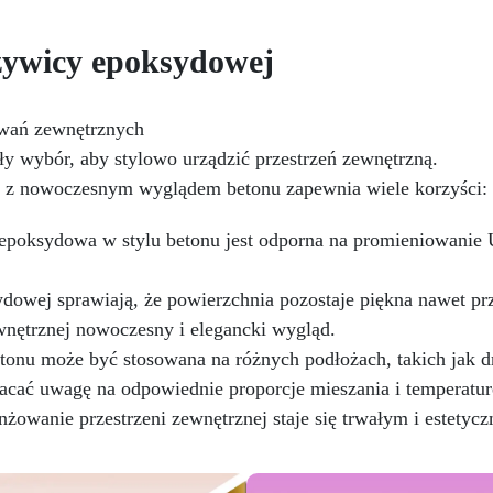
Stabilizacja drewna bez
maksymalną dokładność pr
pęcherzyków powietrza,
odlewie żywicy epoksydowe
żywicy epoksydowej
skonała do napraw i trwałych
Wysoka Pojemność: Z
nowacji
Wysoka odporność
pojemnością ważenia do 30 
emiczna i mechaniczna, łatwa
idealna także do dużych
o pomalowania na potrzeby
odlewów, takich jak stoły 
owań zewnętrznych
kreatywnych i wytrzymałych
drewna i żywicy. Wyższa
y wybór, aby stylowo urządzić przestrzeń zewnętrzną.
rojektów
Odpowiednia do
Wydajność: Zmniejsza ryzy
j z nowoczesnym wyglądem betonu zapewnia wiele korzyści:
różnych powierzchni, w tym
egzotermii, która mogłaby
kna szklanego i metalu, łatwa
zagrażać końcowemu
w użyciu (stosunek 2:1)
rezultatowi. Wykonując
epoksydowa w stylu betonu jest odporna na promieniowanie
wszystko jednym odlewem
minimalizujesz błędy i
dowej sprawiają, że powierzchnia pozostaje piękna nawet p
oszczędzasz czas.
wnętrznej nowoczesny i elegancki wygląd.
Wiarygodność: Zapewnia C
pewność doskonałego rezulta
onu może być stosowana na różnych podłożach, takich jak dr
zgodnego z Twoimi
acać uwagę na odpowiednie proporcje mieszania i temperaturę 
oczekiwaniami. Elektronicz
żowanie przestrzeni zewnętrznej staje się trwałym i estety
waga ResinPro to niezbęd
narzędzie dla osób pracując
z żywicą epoksydową. Be
względu na to, czy tworzys