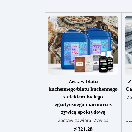
Zestaw blatu
Z
kuchennego/blatu kuchennego
Ca
z efektem białego
Ze
egzotycznego marmuru z
żywicą epoksydową
Zestaw zawiera: Żywica
ba
epoksydowa Art Pro Pigment
zł
321,28