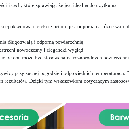
aplikacja, narzędzia można
ci i cech, które sprawiają, że jest idealna do użytku na
prac naprawczych, w zaledw
czyścić wodą.
Zgodność z
24 godziny.
Wszechstronn
normami CE: Certyfikowany
personalizowany: Nadaje się
odnie z europejskimi normami
betonu, cementu, starych
1504-2, co gwarantuje jakość
a epoksydowa o efekcie betonu jest odporna na różne warun
nawierzchni i ziemi utwardzo
i bezpieczeństwo.
Żywice odporne na upły
ia długotrwałą i odporną powierzchnię.
czasu: Nowoczesne żywic
estrzeni nowoczesny i elegancki wygląd.
gwarantują odporność na
e betonu może być stosowana na różnorodnych powierzchniac
ścieranie i stabilność kolor
przez wiele lat.
 żywicy przy suchej pogodzie i odpowiednich temperaturach. 
ych rezultatów. Dzięki tym wskazówkom dotyczącym zastosow