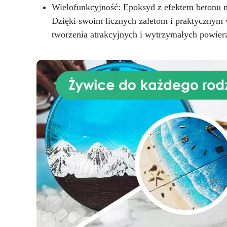
w
Wielofunkcyjność: Epoksyd z efektem betonu m
urodę przez długi czas. Łatwy w
użyciu i wysoce odporny, nasz
Dzięki swoim licznych zaletom i praktycznym
p
zestaw został zaprojektowany,
uż
tworzenia atrakcyjnych i wytrzymałych powier
aby sprostać wymaganiom
t
zarówno majsterkowiczów, jak i
s
profesjonalistów, oferując
łaz
nieskazitelny rezultat przy
minimalnym wysiłku. Wybierz
pr
nasz zestaw blatów kuchennych
z efektem egzotycznego białego
m
marmuru, aby uzyskać kuchnię,
d
która emanuje urokiem i
wc
funkcjonalnością, tworząc
przyjazne i modne środowisko
do codziennych przygód
kulinarnych.
u
m