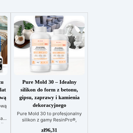
tu
Pure Mold 30 – Idealny
lat
silikon do form z betonu,
ową
gipsu, zaprawy i kamienia
dekoracyjnego
ową
Pure Mold 30 to profesjonalny
ały
silikon z gamy ResinPro®,
ik
opracowany specjalnie do
zł
96,31
taw
zastosowań w budownictwie i