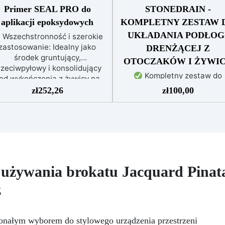
Primer SEAL PRO do
STONEDRAIN -
aplikacji epoksydowych
KOMPLETNY ZESTAW 
UKŁADANIA PODŁOG
Wszechstronność i szerokie
zastosowanie: Idealny jako
DRENŻĄCEJ Z
środek gruntujący,
OTOCZAKÓW I ŻYWI
rzeciwpyłowy i konsolidujący
Kompletny zestaw do
od wykończenia z żywicy na
nawierzchni drenujących:
owierzchniach cementowych
zł
252,26
zł
100,00
Zawiera wszystkie niezbęd
ub betonowych.
Doskonała
materiały (granulat, podkład
enetracja i ochrona: Głęboko
spoiwo), zarówno do
netruje, stabilizując podłoże,
powierzchni pieszych, jak 
dukując pylenie i zwiększając
jezdnych.
Łatwy w aplikac
odporność chemiczną oraz
Szczegółowe instrukcje
echaniczną.
Uniwersalna
zapewniają doskonałe rezulta
kompatybilność: Może być
 używania brokatu Jacquard Pinat
nawet bez doświadczenia, 
krywany dowolnym systemem
bezpłatną pomocą
żywicznym, zapewniając
z
wideo/telefoniczną.
doskonałą przyczepność dla
Ekonomiczny i szybki: Odna
olejnych warstw.
Łatwy w
powierzchnie przy minimal
użyciu i czyszczeniu: Prosta
onałym wyborem do stylowego urządzenia przestrzeni
koszcie, unikając kosztown