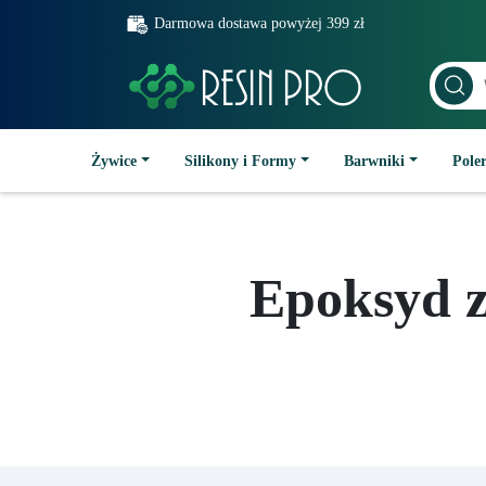
Darmowa dostawa powyżej 399 zł
Żywice
Silikony i Formy
Barwniki
Poler
Epoksyd z