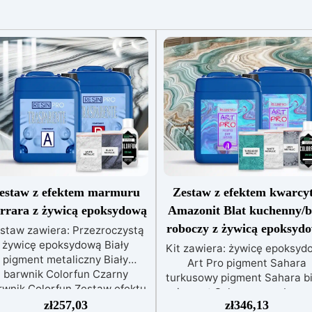
estaw z efektem marmuru
Zestaw z efektem kwarcy
rrara z żywicą epoksydową
Amazonit Blat kuchenny/b
roboczy z żywicą epoksyd
staw zawiera: Przezroczystą
żywicę epoksydową Biały
Kit zawiera: żywicę epoksyd
pigment metaliczny Biały
Art Pro pigment Sahara
barwnik Colorfun Czarny
turkusowy pigment Sahara bi
rwnik Colorfun Zestaw efektu
pigment Sahara szary barwn
marmuru Carrara z żywicą
zł
257,03
zł
346,13
biały Izopropanol 99,9% Zes