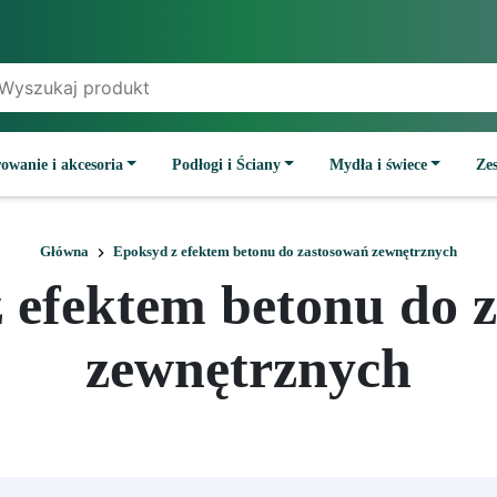
owanie i akcesoria
Podłogi i Ściany
Mydła i świece
Ze
Główna
Epoksyd z efektem betonu do zastosowań zewnętrznych
 efektem betonu do 
zewnętrznych