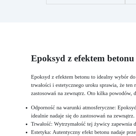
Sahara biały Pigment Sahara
brązowy Pigment Sahara szary
p
Barwnik biały Barwnik czarny
Przekształć swoją kuchnię w
oazę luksusu dzięki naszemu
ekskluzywnemu zestawowi
blatów kuchennych z efektem
egzotycznego białego marmuru,
wzbogaconym o siłę i piękno
C
Epoksyd z efektem betonu
żywicy epoksydowej. Ten zestaw
w
oferuje ponadczasową
elegancję, dodając odrobinę
p
Epoksyd z efektem betonu to idealny wybór do 
wyrafinowania i stylu do serca
r
Twojego domu. Efekt
trwałości i estetycznego uroku sprawia, że ten
C
egzotycznego białego marmuru
zastosowań na zewnątrz. Oto kilka powodów, d
tworzy atmosferę klasy i
cha
dystynkcji, tworząc jasne i
Odporność na warunki atmosferyczne: Epoksyd 
zachęcające otoczenie. Wysokiej
ep
idealnie nadaje się do zastosowań na zewnątrz.
jakości żywica epoksydowa
a
zapewnia powierzchnię odporną
Trwałość: Wytrzymałość tej żywicy zapewnia d
ła
na uderzenia, plamy i ciepło,
Estetyka: Autentyczny efekt betonu nadaje prz
zachowując swoją nieskazitelną