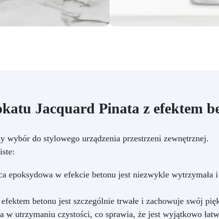
kna powierzchnia, odporna na
Oprócz żywicy i pigmentów
dę, ciepło i zadrapania, która
zestaw zawiera również
wzbogaca wnętrze o
specjalnie wybrane narzędzi
onadczasowy akcent i klasę.
które ułatwiają aplikację i
zapewniają gładkie i
profesjonalne wykończenie.
aplikacji żywicy po wykończe
każdy krok został przemyśla
aby zagwarantować końco
wynik przekraczający
katu Jacquard Pinata z efektem b
oczekiwania, oferując trwa
powierzchnię o imponując
wrażeniu wizualnym.
y wybór do stylowego urządzenia przestrzeni zewnętrznej.
ste:
a epoksydowa w efekcie betonu jest niezwykle wytrzymała i
efektem betonu jest szczególnie trwałe i zachowuje swój pię
a w utrzymaniu czystości, co sprawia, że jest wyjątkowo łatw