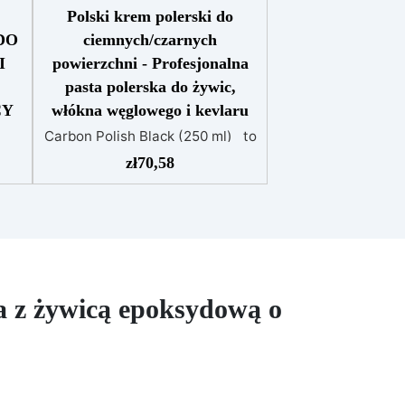
Polski krem ​​polerski do
DO
ciemnych/czarnych
I
powierzchni - Profesjonalna
pasta polerska do żywic,
CY
włókna węglowego i kevlaru
Carbon Polish Black (250 ml) to
ostateczny produkt do
zł
70,58
ne
polerowania powierzchni
 i
karbonowych, ciemnych lub
czarnych. Wartość estetyczna i
i
ekonomiczna produktu
ji:
węglowego jest wysoka, dlatego
istotne jest, aby powierzchnię
ty,
pokryć specjalnymi i
a z żywicą epoksydową o
z
dedykowanymi produktami,
które uwydatnią piękno
„węglowego wyglądu”. Unikanie
wia
„ogólnych” produktów, które
nym
mogą zrujnować wykonaną
ych
pracę, nie nadają połysku lub, co