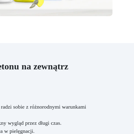
,
a,
 Od
nie,
ny,
wy
etonu na zewnątrz
łą
ym
 radzi sobie z różnorodnymi warunkami
kny wygląd przez długi czas.
a w pielęgnacji.