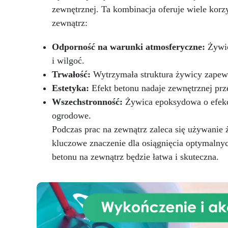
idealna do wlewania do form i
zewnętrznej. Ta kombinacja oferuje wiele korzyś
zatapiania.
Certyfikowana
zewnątrz:
jako bezpieczna po utwardzeniu:
zg
Bezpieczna w kontakcie ze
EN 
Odporność na warunki atmosferyczne:
Żywic
skórą, wolna od BPA i VoC,
zapewniając bezpieczeństwo i
i wilgoć.
wysoką jakość.
Trwałość:
Wytrzymała struktura żywicy zapewn
Estetyka:
Efekt betonu nadaje zewnętrznej prz
Wszechstronność:
Żywica epoksydowa o efekci
ogrodowe.
Podczas prac na zewnątrz zaleca się używanie
kluczowe znaczenie dla osiągnięcia optymaln
betonu na zewnątrz będzie łatwa i skuteczna.