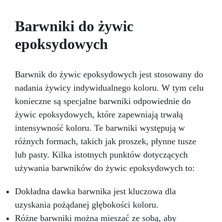
lśniącego wykończenia
formach i rękodzieła Szybkiego prototypowania
miniaturek
Z „ICREATION” nie tylko tworzysz,
Barwniki do żywic
ale tworzysz z pewnością siebie. Szybki czas
epoksydowych
utwardzania i bezpieczna, certyfikowana
formuła wzmacniają Twoją kreatywność. Kup
Teraz i Twórz Arcydzieła w Mgnieniu Oka!
Barwnik do żywic epoksydowych jest stosowany do
nadania żywicy indywidualnego koloru. W tym celu
konieczne są specjalne barwniki odpowiednie do
żywic epoksydowych, które zapewniają trwałą
intensywność koloru. Te barwniki występują w
różnych formach, takich jak proszek, płynne tusze
lub pasty. Kilka istotnych punktów dotyczących
używania barwników do żywic epoksydowych to:
Dokładna dawka barwnika jest kluczowa dla
uzyskania pożądanej głębokości koloru.
Różne barwniki można mieszać ze sobą, aby