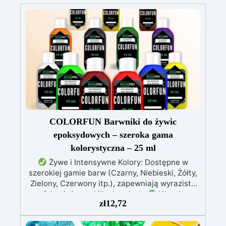
COLORFUN Barwniki do żywic
epoksydowych – szeroka gama
kolorystyczna – 25 ml
Żywe i Intensywne Kolory: Dostępne w
szerokiej gamie barw (Czarny, Niebieski, Żółty,
Zielony, Czerwony itp.), zapewniają wyraziste
efekty już przy kilku kroplach.
Wysoka
zł
12,72
Koncentracja: Możliwość regulacji
przezroczystości – od delikatnego odcienia po
intensywne krycie, zależnie od stężenia (0,01%