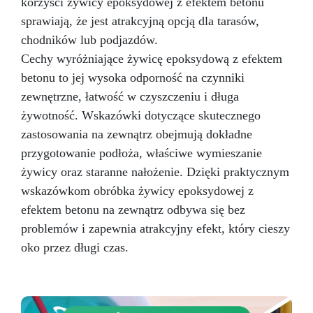
korzyści żywicy epoksydowej z efektem betonu
wagi, co sprawia, że proces twórczy staje się
sprawiają, że jest atrakcyjną opcją dla tarasów,
bezproblemowy.
Masz pytania? Jako
chodników lub podjazdów.
producent oferujemy profesjonalne wsparcie: w
przypadku pytań skontaktuj się z naszym
Cechy wyróżniające żywicę epoksydową z efektem
dedykowanym zespołem wsparcia, aby uzyskać
betonu to jej wysoka odporność na czynniki
pomoc i porady. Przezroczysta Żywica
zewnętrzne, łatwość w czyszczeniu i długa
Epoksydowa ICRYSTAL jest idealna do
żywotność. Wskazówki dotyczące skutecznego
Twórczości i Rękodzieła: Odlewów żywicznych
od 1 mm do 2 cm grubości (możliwe jest
zastosowania na zewnątrz obejmują dokładne
tworzenie wielu warstw) Odlewów w formach
przygotowanie podłoża, właściwe wymieszanie
silikonowych (biżuteria, podstawki, tace)
żywicy oraz staranne nałożenie. Dzięki praktycznym
Odlewania przedmiotów i materiałów (monety,
kamienie, muszle, korki itp.) Meblarstwa i
wskazówkom obróbka żywicy epoksydowej z
stolarstwa (stoły drewno-żywiczne itp.) Dzieł
efektem betonu na zewnątrz odbywa się bez
sztuki, podłóg i powłok ochronnych Impregnacji
problemów i zapewnia atrakcyjny efekt, który cieszy
włókna szklanego i węglowego (naprawy,
oko przez długi czas.
powłoki ochronne)
Przekształć swoje
pomysły w rzeczywistość – Rób rzemiosło z
Żywicą ICRYSTAL! Kup Teraz i Zanurz Się w
Świat Kreatywności!