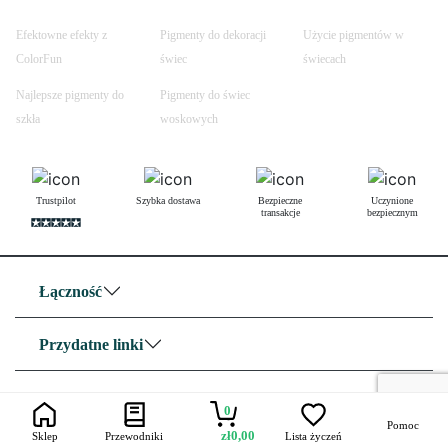
Efektowne efekty z
Pigmenty do dekoracji
Użycie pigmentów w
ColorFun
świec
świecach
Najlepsze pigmenty do
Pigmenty do świec
szkła
woskowych
Trustpilot
Szybka dostawa
Bezpieczne
Uczynione
transakcje
bezpiecznym
Łączność
Przydatne linki
O nas
0
Pomoc
zł
0,00
Sklep
Przewodniki
Lista życzeń