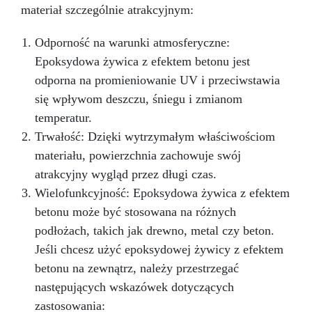
materiał szczególnie atrakcyjnym:
Wzbogać naturalne piękno swoich projektów
mydeł ręcznie robionych, kremów i świec
dekoracyjnych Dekoracyjna Spersonalizowane
dzięki jakości i elegancji drewna dębowego!
Będziesz zadowolony z efektów. Otrzymasz ten
przedmioty i akcesoria kuchenne Sposób
Odporność na warunki atmosferyczne:
użycia: Przygotowanie: Wymieszać 10 części
produkt w ciągu 7-10 dni roboczych.
Epoksydowa żywica z efektem betonu jest
części A z 1 częścią części B (wagowo).
odporna na promieniowanie UV i przeciwstawia
Mieszać do uzyskania jednorodnej masy.
się wpływom deszczu, śniegu i zmianom
Odlewanie: Wlewać z jednego punktu dla
równomiernego rozprowadzenia. Dla
temperatur.
najlepszych efektów użyć komory próżniowej.
Trwałość: Dzięki wytrzymałym właściwościom
Utwardzanie: Pozostawić do utwardzenia na 7–
materiału, powierzchnia zachowuje swój
9 godzin w temperaturze pokojowej. Możliwe
przyspieszenie w piecu do 40°C. Czyszczenie
atrakcyjny wygląd przez długi czas.
formy: Przed pierwszym użyciem z żywnością
Wielofunkcyjność: Epoksydowa żywica z efektem
umyć ciepłą wodą z delikatnym detergentem.
betonu może być stosowana na różnych
Dlaczego warto wybrać Silfood?
Bezpieczny
podłożach, takich jak drewno, metal czy beton.
i certyfikowany: Idealny dla profesjonalistów
branży spożywczej i kosmetycznej.
Wysoka
Jeśli chcesz użyć epoksydowej żywicy z efektem
odporność: Sprawdza się w każdych warunkach
betonu na zewnątrz, należy przestrzegać
temperaturowych.
Maksymalna precyzja:
następujących wskazówek dotyczących
Doskonale odwzorowuje nawet najbardziej
złożone detale.
Silfood – silikon spożywczy
zastosowania: