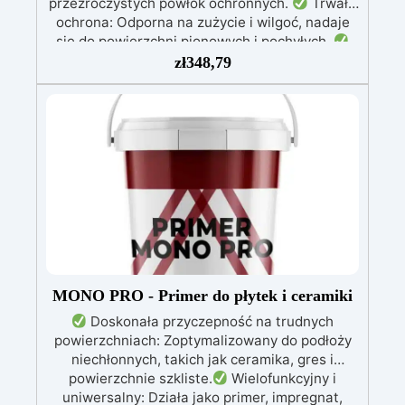
przezroczystych powłok ochronnych.
Trwała
ochrona: Odporna na zużycie i wilgoć, nadaje
się do powierzchni pionowych i pochyłych.
Błyszcząca i naprawcza: Jedna warstwa
zł
348,79
zapewnia gładką, lśniącą powierzchnię
chronioną przed infiltracją.
Możliwość
barwienia: Kompatybilna z barwnikami i
metalicznymi proszkami dla unikalnych efektów
kolorystycznych.
Łatwa aplikacja:
Bezrozpuszczalnikowa i bezwonna, 1 kg
pokrywa około 1 m² (przy grubości 1 mm).
MONO PRO - Primer do płytek i ceramiki
Doskonała przyczepność na trudnych
powierzchniach: Zoptymalizowany do podłoży
niechłonnych, takich jak ceramika, gres i
powierzchnie szkliste.
Wielofunkcyjny i
uniwersalny: Działa jako primer, impregnat,