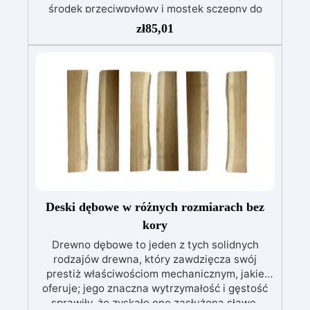
środek przeciwpyłowy i mostek sczepny do
powierzchni mineralnych i betonu.
Głęboka
zł
85,01
penetracja i wzmocnienie podłoża: Zapewnia
równomierną i trwałą przyczepność, zmniejsza
porowatość i zwiększa odporność podłoża.
Uniwersalna kompatybilność: Może być
pokrywany dowolnym systemem żywicznym bez
zmiany koloru podłoża i bez efektu mokrej
powierzchni.
Łatwa aplikacja i produkt
jednoskładnikowy: Prosta i szybka aplikacja,
sucha pozostałość 24% – dla najlepszych
efektów estetycznych i użytkowych.
Deski dębowe w różnych rozmiarach bez
kory
Drewno dębowe to jeden z tych solidnych
rodzajów drewna, który zawdzięcza swój
prestiż właściwościom mechanicznym, jakie
oferuje; jego znaczna wytrzymałość i gęstość
sprawiły, że zyskało ono zasłużoną sławę.