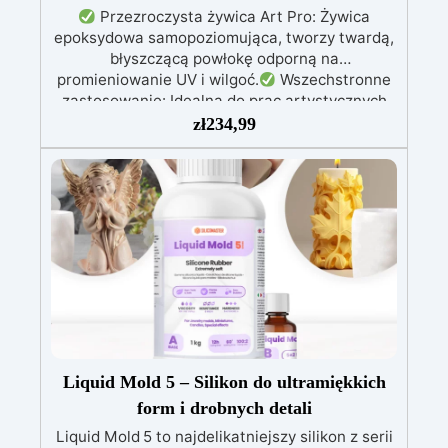
Przezroczysta żywica Art Pro: Żywica
epoksydowa samopoziomująca, tworzy twardą,
błyszczącą powłokę odporną na
promieniowanie UV i wilgoć.
Wszechstronne
zastosowanie: Idealna do prac artystycznych
(fluid-art), pokrywania powierzchni, efektów 3D
zł
234,99
oraz mocowania elementów dekoracyjnych,
takich jak kamień i szkło.
Dane techniczne:
Stosunek mieszania 100:66, katalizowanie w
ciągu 6 godzin w temperaturze 30°C,
kompatybilna z pigmentami w proszku i
barwnikami na bazie alkoholu.
Gratis w
zestawie: Zestaw 10 neonowych kolorów oraz
płótno bawełniane (Śr. 20 cm lub 20x20 cm) do
malowania i dekoracji.
Ważna uwaga: Unikać
powierzchni wilgotnych i barwników na bazie
wody. W razie krystalizacji w niskiej
temperaturze podgrzać do 50°C.
Liquid Mold 5 – Silikon do ultramiękkich
form i drobnych detali
Liquid Mold 5 to najdelikatniejszy silikon z serii