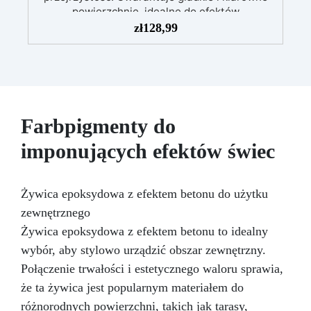
powierzchnie, idealne do efektów
dekoracyjnych
Wytrzymała i stabilna:
zł
128,99
Ochrona przed promieniowaniem UV, wilgocią i
zwiększona odporność mechaniczna
Łatwa
w użyciu: Niska reakcja egzotermiczna
umożliwia zalewy do 1 cm, zapobiegając
żółknięciu i przegrzewaniu
Szerokie
zastosowanie: Nadaje się do powłok stołów, tac
Farbpigmenty do
i małych dzieł sztuki
imponujących efektów świec
Żywica epoksydowa z efektem betonu do użytku
zewnętrznego
Żywica epoksydowa z efektem betonu to idealny
wybór, aby stylowo urządzić obszar zewnętrzny.
Połączenie trwałości i estetycznego waloru sprawia,
że ta żywica jest popularnym materiałem do
różnorodnych powierzchni, takich jak tarasy,