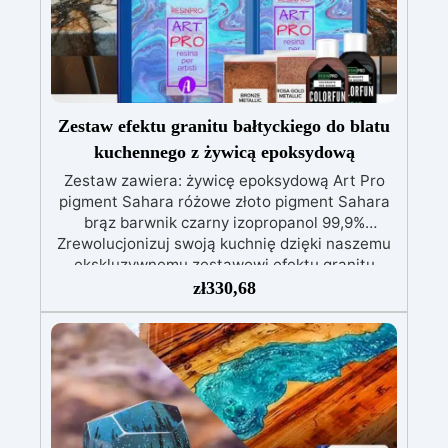
komfortowej i przyjemnej pracy
Zestaw efektu granitu bałtyckiego do blatu
kuchennego z żywicą epoksydową
Zestaw zawiera: żywicę epoksydową Art Pro
pigment Sahara różowe złoto pigment Sahara
brąz barwnik czarny izopropanol 99,9%
Zrewolucjonizuj swoją kuchnię dzięki naszemu
ekskluzywnemu zestawowi efektu granitu
Morze Bałtyckie w kolorze brązowym na blat
zł
330,68
kuchenny z żywicy epoksydowej. Dzięki
swojemu luksusowemu wykończeniu i
niezrównanej wytrzymałości, ten zestaw
zamienia Twoją przestrzeń kulinarną w
nowoczesne i funkcjonalne dzieło sztuki. Efekt
granitu Morze Bałtyckie w kolorze brązowym
dodaje rustykalnej elegancji do Twojej kuchni,