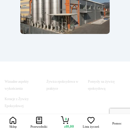
Wizualne aspekty
Żywica epoksydowa w
Pomysły na żywicę
wykończenia
praktyce
epoksydową
Kreacje z Żywicy
Epoksydowej
0
Pomoc
zł
0,00
Sklep
Przewodniki
Lista życzeń
Trustpilot
Szybka dostawa
Bezpieczne
Uczynione