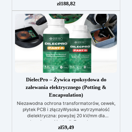
zł
188,82
przegrzewania.
Odporna na zarysowania i
żółknięcie dzięki filtrom UV i wysokiej jakości
mechanicznej.
Niska lepkość, eliminująca
pęcherzyki powietrza i zapewniająca gładkie
wykończenie.
Bezpieczna i nietoksyczna,
wolna od BPA/VOC, certyfikowana do
długotrwałego kontaktu ze skórą.
DielecPro – Żywica epoksydowa do
zalewania elektrycznego (Potting &
Encapsulation)
Niezawodna ochrona transformatorów, cewek,
płytek PCB i złączyWysoka wytrzymałość
dielektryczna: powyżej 20 kV/mm dla
bezpiecznej izolacji. Zero skurczu:
zł
59,49
gwarantowana stabilność wymiarowa podczas