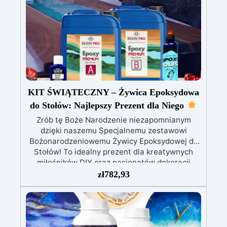
KIT ŚWIĄTECZNY – Żywica Epoksydowa
do Stołów: Najlepszy Prezent dla Niego
Zrób tę Boże Narodzenie niezapomnianym
dzięki naszemu Specjalnemu zestawowi
Bożonarodzeniowemu Żywicy Epoksydowej do
Stołów! To idealny prezent dla kreatywnych
miłośników DIY oraz pasjonatów dekoracji
wnętrz.
W skład tego Bożonarodzeniowego
zł
782,93
zestawu dla entuzjastów DIY wchodzi:
Wysokogatunkowa Żywica Epoksydowa
: 7 kg
żywicy do odlewów o grubości do 7,5 cm, ta
żywica zapewnia krystaliczną i trwałą
powierzchnię. Specjalny Polski do Żywic
: 250