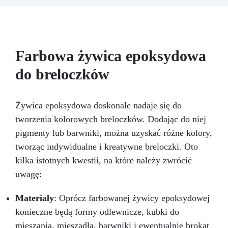
DREWNA I ŻYWICY oraz wszędzie tam, gdzie
(30 minut).
Guma silikonowa w paście
potrzeba dużych, przezroczystych odlewów o
(500g), łatwa do użycia z proporcją mieszania
niskim poziomie żółknięcia. Główne cechy:
1:1, idealna do tworzenia niestandardowych
Proporcje mieszania 4 : 1 Składnik Żywica
form.
W zestawie: pasta barwiąca,
epoksydowa Utwardzacz MIX Stan Ciekły Ciekły
wielokrotnego użytku forma silikonowa oraz
Farbowa żywica epoksydowa
Ciekły Skala Gardnera 1 1 1 Lepkość mPas 1900
rękawice nitrilowe.
40 400 Pot life (125g 25°) 24h Czas żelowania
do breloczków
(125g 25°) 48h Rozformowanie dni 2 Pełne
utwardzenie (25C)
Żywica epoksydowa doskonale nadaje się do
tworzenia kolorowych breloczków. Dodając do niej
pigmenty lub barwniki, można uzyskać różne kolory,
tworząc indywidualne i kreatywne breloczki. Oto
kilka istotnych kwestii, na które należy zwrócić
uwagę:
Materiały
: Oprócz farbowanej żywicy epoksydowej
konieczne będą formy odlewnicze, kubki do
mieszania, mieszadła, barwniki i ewentualnie brokat