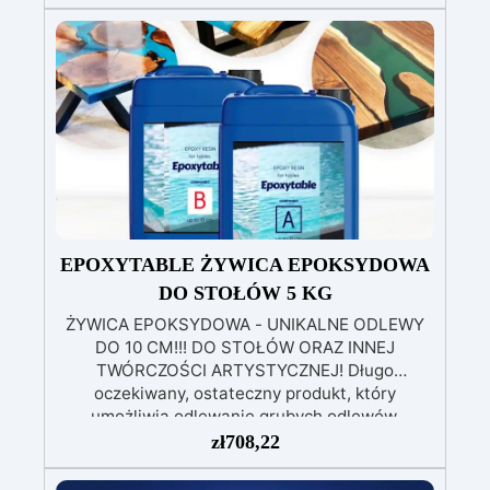
utwardzania. Odporność na wilgoć i środki
chemiczne: idealna także do trudnych
warunków. Wszechstronna: odpowiednia do
transformatorów, uzwojeń, płytek PCB i
wrażliwych elementów. Długotrwała
niezawodność: chroni systemy do +150°C
temperatury pracy Dostępna w wersji
przezroczystej (do LED i łatwej kontroli) oraz z
czarnym barwnikiem – osobno, dla ochrony
patentowej i anty-sabotażowej.
EPOXYTABLE ŻYWICA EPOKSYDOWA
DO STOŁÓW 5 KG
ŻYWICA EPOKSYDOWA - UNIKALNE ODLEWY
DO 10 CM!!! DO STOŁÓW ORAZ INNEJ
TWÓRCZOŚCI ARTYSTYCZNEJ! Długo
oczekiwany, ostateczny produkt, który
umożliwia odlewanie grubych odlewów,
nieżółknący i odporny na zarysowania.
zł
708,22
Specjalnie opracowany przez Zespół RESIN
PRO, aby zapewnić swoim klientom doskonały