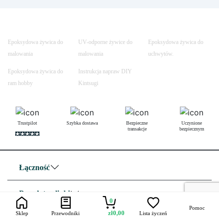
Epoksydowa żywica do
UV-odporne żywice do
Epoksydowa żywica do
malowania
malowania
uchwytów.
Epoksydowa żywica do
Instrukcja napraw DIY
ram hobby
Kintsugi
Trustpilot
Szybka dostawa
Bezpieczne
Uczynione
transakcje
bezpiecznym
Łączność
Przydatne linki
0
Pomoc
zł
0,00
Sklep
Przewodniki
Lista życzeń