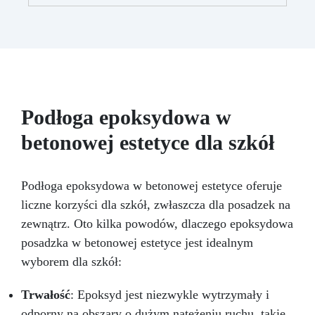
nie kapie, utrzymując precyzyjne i czyste wzory
grubości około milimetra i niezbyt agresywnych
Utwardza się w 12-24 godziny, zapewniając
ziarnach: 500, 1000, 2000, 3000, 4000. W
błyszczącą i lśniącą powierzchnię
zestawie znajduje się również opakowanie
kremu epoksydowego do polerowania.
Podłoga epoksydowa w
betonowej estetyce dla szkół
Podłoga epoksydowa w betonowej estetyce oferuje
liczne korzyści dla szkół, zwłaszcza dla posadzek na
zewnątrz. Oto kilka powodów, dlaczego epoksydowa
posadzka w betonowej estetyce jest idealnym
wyborem dla szkół:
Trwałość
: Epoksyd jest niezwykle wytrzymały i
odporny na obszary o dużym natężeniu ruchu, takie