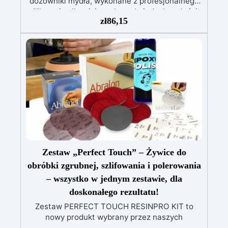
dozowniki mydła, wykonane z profesjonalnego
silikonu i całkowicie wolne od niedoskonałości.
zł
86,15
Dostępne w kształcie okrągłym i kwadratowym.
Nieodkształcalna forma silikonowa,
charakteryzująca się dużą wytrzymałością i
trwałością. Rodzaj techniki ręcznej: Kreacja w
kształcie dozownika mydła. Materiał: silikon
Wielokrotnego użytku, nieprzywierająca, łatwa
w użyciu i czyszczeniu. Uwaga: Do czyszczenia
nie należy używać agresywnych
rozpuszczalników.
Zestaw „Perfect Touch” – Żywice do
obróbki zgrubnej, szlifowania i polerowania
– wszystko w jednym zestawie, dla
doskonałego rezultatu!
Zestaw PERFECT TOUCH RESINPRO KIT to
nowy produkt wybrany przez naszych
ekspertów, aby maksymalnie udoskonalić Twoje