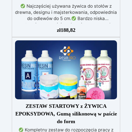
Najczęściej używana żywica do stołów z
drewna, designu i majsterkowania, odpowiednia
do odlewów do 5 cm.
Bardzo niska
egzotermia zapewniająca bezpieczną pracę bez
zł
188,82
przegrzewania.
Odporna na zarysowania i
żółknięcie dzięki filtrom UV i wysokiej jakości
mechanicznej.
Niska lepkość, eliminująca
pęcherzyki powietrza i zapewniająca gładkie
wykończenie.
Bezpieczna i nietoksyczna,
wolna od BPA/VOC, certyfikowana do
długotrwałego kontaktu ze skórą.
ZESTAW STARTOWY z ŻYWICA
EPOKSYDOWA, Gumą silikonową w paście
do form
Kompletny zestaw do rozpoczęcia pracy z