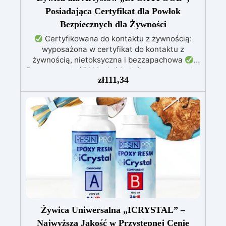
Posiadająca Certyfikat dla Powłok
Bezpiecznych dla Żywności
Certyfikowana do kontaktu z żywnością:
wyposażona w certyfikat do kontaktu z
żywnością, nietoksyczna i bezzapachowa
Przezroczystość i blask: idealnie przezroczyste,
zł
111,34
błyszczące i samopoziomujące wykończenie po
katalizie
Odporność i trwałość: odporna na
zarysowania, chemikalia i zużycie, zapewniając
trwałe kreacje
Łatwość użycia: stosunek
mieszania 100:55, czas pracy do 10 godzin i
pełna kataliza w ciągu 24-48 godzin
Kreatywna wszechstronność: idealna do powłok
(1-5 mm), zalew artystycznych (do 1 cm)
Żywica Uniwersalna „ICRYSTAL” –
Najwyższa Jakość w Przystępnej Cenie