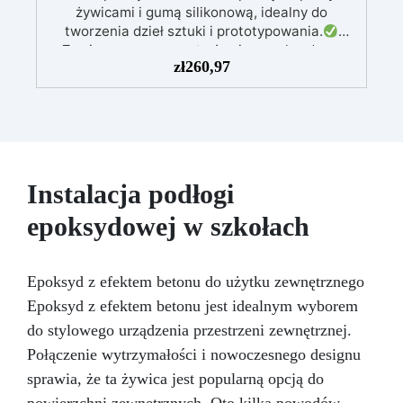
żywicami i gumą silikonową, idealny do
tworzenia dzieł sztuki i prototypowania.
Zawiera przezroczystą żywicę epoksydową
zł
260,97
(800g) do wlewania, możliwą do barwienia
według uznania.
Zawiera białą żywicę
poliuretanową (1000g), którą można barwić
według uznania i ma szybki czas utwardzania
(30 minut).
Guma silikonowa w paście
(500g), łatwa do użycia z proporcją mieszania
1:1, idealna do tworzenia niestandardowych
Instalacja podłogi
form.
W zestawie: pasta barwiąca,
epoksydowej w szkołach
wielokrotnego użytku forma silikonowa oraz
rękawice nitrilowe.
Epoksyd z efektem betonu do użytku zewnętrznego
Epoksyd z efektem betonu jest idealnym wyborem
do stylowego urządzenia przestrzeni zewnętrznej.
Połączenie wytrzymałości i nowoczesnego designu
sprawia, że ta żywica jest popularną opcją do