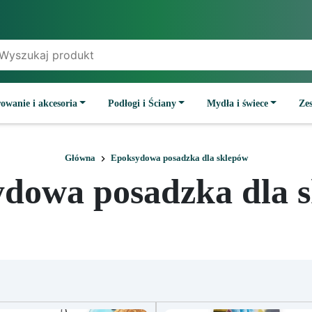
owanie i akcesoria
Podłogi i Ściany
Mydła i świece
Ze
Główna
Epoksydowa posadzka dla sklepów
dowa posadzka dla 