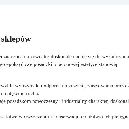
zapewniając profesjonaln
epkość: Zapewnia odlewy bez
rezultat.
Wszechstronnoś
ęcherzyków, kompatybilna z
Kompatybilny z żywicą, gips
rewnem, silikonem, szkłem,
woskiem, metalami o niskie
talem i innymi materiałami
temperaturze topnienia, myd
Bezpieczna po utwardzeniu:
i cementem.
Odporność 
ietoksyczna, bezpieczna dla
 sklepów
trwałość: Umożliwia wykona
skóry, wolna od BPA i
ponad 50 odlewów z różny
zpuszczalników (VOC Free)
materiałów, zachowując
yszcząca i samopoziomująca:
eznaczona na zewnątrz doskonale nadaje się do wykańczania
twardość 38 Shore A
filtrami UV przeciw żółknięciu
go epoksydowe posadzki o betonowej estetyce stanowią
dla trwałego i lśniącego
wykończenia
ykle wytrzymałe i odporne na zużycie, zarysowania oraz dzi
m natężeniu ruchu.
je posadzkom nowoczesny i industrialny charakter, doskonal
ą łatwe w czyszczeniu i konserwacji, co ułatwia ich pielęg