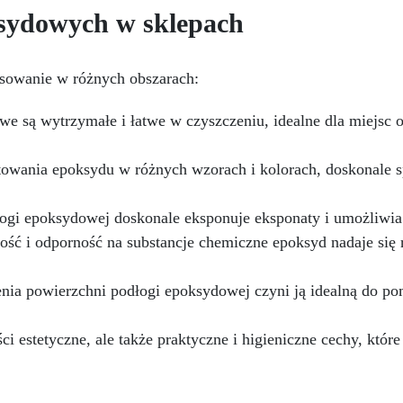
defekty pozostawione prze
rwałości.
Wszechstronne i
sydowych w sklepach
środki ścierne o ziarnistośc
rsonalizowane wykończenie:
P1500 lub mniejszej i pozost
stępna w kolorystyce RAL lub
wspaniałe wykończenie
, z wykończeniem w połysku.
osowanie w różnych obszarach:
pozbawione niedoskonałoś
jąca już przy jednej warstwie.
nawet na ciemniejszych
Uniwersalna: Doskonała do
żelkotach, które mogą spraw
we są wytrzymałe i łatwe w czyszczeniu, idealne dla miejsc o
dłóg, parkingów, magazynów
więcej trudności.
az do powłok na odpowiednio
przygotowanej stali.
łtowania epoksydu w różnych wzorach i kolorach, doskonale s
Zgodność i bezpieczeństwo:
odna z Rozporządzeniem UE
ogi epoksydowej doskonale eksponuje eksponaty i umożliwia 
 305/2011 – Rozporządzeniem
 nr 574/2014 – Oznakowanie
ość i odporność na substancje chemiczne epoksyd nadaje s
 zgodnie z normą EN 1504-2
raz odpowiednią Deklaracją
nia powierzchni podłogi epoksydowej czyni ją idealną do po
aściwości Użytkowych (DoP).
ci estetyczne, ale także praktyczne i higieniczne cechy, któ