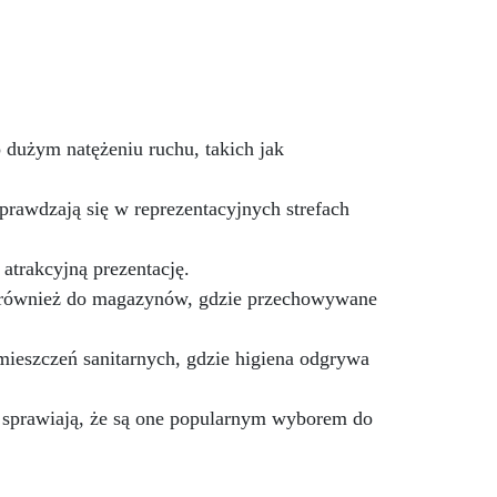
z
bezpłatną pomocą
i
wideo/telefoniczną.
awia
Ekonomiczny i szybki: Odnawia
powierzchnie przy minimalnym
ci
koszcie, unikając kosztownych
prac naprawczych, w zaledwie
iać
 dużym natężeniu ruchu, takich jak
24 godziny.
Wszechstronny i
personalizowany: Nadaje się do
betonu, cementu, starych
prawdzają się w reprezentacyjnych strefach
nawierzchni i ziemi utwardzonej
(po wcześniejszej konsultacji).
atrakcyjną prezentację.
Żywice odporne na upływ
ię również do magazynów, gdzie przechowywane
czasu: Nowoczesne żywice
gwarantują odporność na
ścieranie i stabilność koloru
mieszczeń sanitarnych, gdzie higiena odgrywa
przez wiele lat.
re sprawiają, że są one popularnym wyborem do