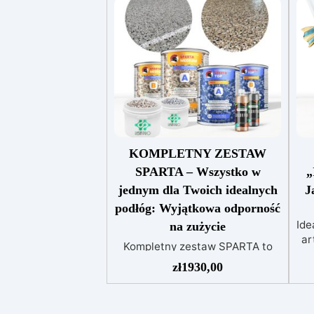
KOMPLETNY ZESTAW
SPARTA – Wszystko w
„
jednym dla Twoich idealnych
J
podłóg: Wyjątkowa odporność
Ide
na zużycie
ar
Kompletny zestaw SPARTA to
za
idealne rozwiązanie do
zł
1930,00
k
tworzenia metalicznych,
dekoracyjnych lub
przemysłowych podłóg z