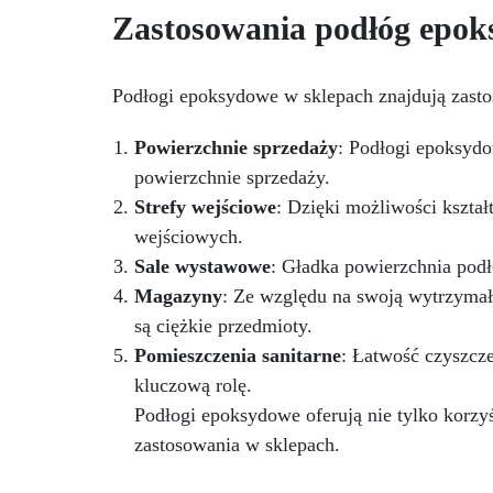
t
Zastosowania podłóg epok
eliminująca pęcherzyki
pe
powietrza i zapewniająca
Do
gładkie wykończenie.
NCS
Bezpieczna i nietoksyczna,
Podłogi epoksydowe w sklepach znajdują zast
Kry
wolna od BPA/VOC,
certyfikowana do długotrwałego
Powierzchnie sprzedaży
: Podłogi epoksydo
po
kontaktu ze skórą.
powierzchnie sprzedaży.
or
Strefy wejściowe
: Dzięki możliwości kszta
wejściowych.
Zg
Sale wystawowe
: Gładka powierzchnia podł
nr
UE
Magazyny
: Ze względu na swoją wytrzymał
CE
są ciężkie przedmioty.
o
Pomieszczenia sanitarne
: Łatwość czyszcze
Wł
kluczową rolę.
Podłogi epoksydowe oferują nie tylko korzyś
zastosowania w sklepach.