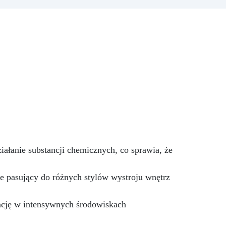
y
delikatnego odcienia po
ć:
intensywne krycie, zależnie od
em,
stężenia (0,01% – 5%).
j
Łatwość Użycia: Dodaj do
łem
komponentu A żywicy i mieszaj,
i
aż uzyskasz pożądany kolor;
nie
mieszaj kolory, aby stworzyć
ch
unikalne odcienie.
Kompatybilność z Żywicami
Epoksydowymi i Akrylowymi:
Opracowana specjalnie do żywic
epoksydowych i akrylowych,
zapewniając jednolitą
mieszankę.
Niekompatybilna
ałanie substancji chemicznych, co sprawia, że
z Żywicami Poliuretanowymi:
Używaj wyłącznie z żywicami
e pasujący do różnych stylów wystroju wnętrz
epoksydowymi i akrylowymi – nie
nadaje się do żywic
poliuretanowych Resin Pro.
nację w intensywnych środowiskach