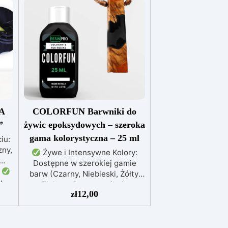
A
COLORFUN Barwniki do
”
żywic epoksydowych – szeroka
gama kolorystyczna – 25 ml
iu:
ny,
Żywe i Intensywne Kolory:
Dostępne w szerokiej gamie
.
barw (Czarny, Niebieski, Żółty,
w
Zielony, Czerwony itp.),
do
zł
12,00
zapewniają wyraziste efekty już
przy kilku kroplach.
Wysoka
e i
Koncentracja: Możliwość
regulacji przezroczystości – od