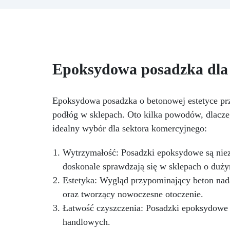
profesjonalnym wykończeniem w
l
prosty sposób. Zestaw został
p
zaprojektowany tak, aby
d
spełniać wszystkie potrzeby i
me
zawiera wszystkie niezbędne
produkty do przygotowania,
N
Epoksydowa posadzka dla
dekoracji i ochrony powierzchni
– zarówno w przestrzeniach
ro
mieszkalnych, komercyjnych, jak
Bł
Epoksydowa posadzka o betonowej estetyce prz
i przemysłowych. W zestawie
Z 
znajduje się lakier o zawartości
podłóg w sklepach. Oto kilka powodów, dlacze
98% substancji stałych, co jest
idealny wybór dla sektora komercyjnego:
wyjątkowo wysokim
wskaźnikiem i
Wytrzymałość: Posadzki epoksydowe są niezw
charakterystycznym dla
doskonale sprawdzają się w sklepach o duży
produktów premium lub
wysokowydajnych. Dla
Estetyka: Wygląd przypominający beton nada
porównania, standardowe farby i
oraz tworzący nowoczesne otoczenie.
powłoki zwykle zawierają od
Łatwość czyszczenia: Posadzki epoksydowe s
30% do 70% substancji stałych.
handlowych.