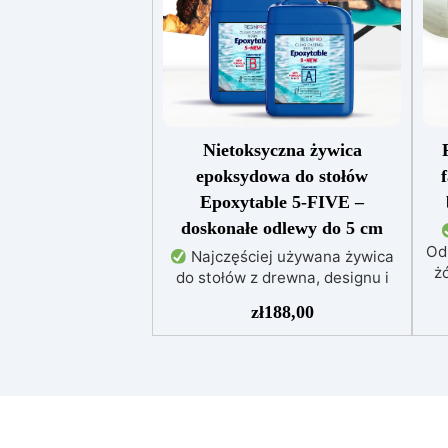
Nietoksyczna żywica
epoksydowa do stołów
Epoxytable 5-FIVE –
doskonałe odlewy do 5 cm
Od
Najczęściej używana żywica
żó
do stołów z drewna, designu i
majsterkowania, odpowiednia do
zł
188,00
odlewów do 5 cm.
Bardzo
niska egzotermia zapewniająca
po
bezpieczną pracę bez
przegrzewania.
Odporna na
uż
zarysowania i żółknięcie dzięki
f
filtrom UV i wysokiej jakości
mechanicznej.
Niska lepkość,