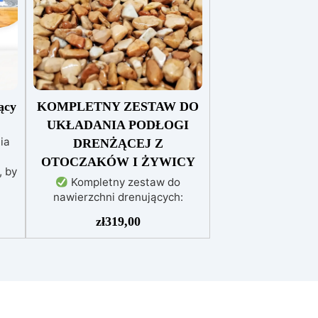
ący
KOMPLETNY ZESTAW DO
UKŁADANIA PODŁOGI
ia
DRENŻĄCEJ Z
OTOCZAKÓW I ŻYWICY
, by
Kompletny zestaw do
nawierzchni drenujących:
Zawiera wszystkie niezbędne
eż
zł
319,00
materiały (granulat, podkład i
nia
spoiwo), zarówno do
powierzchni pieszych, jak i
jezdnych.
Łatwy w aplikacji:
Szczegółowe instrukcje
nej
zapewniają doskonałe rezultaty,
wa
nawet bez doświadczenia, z