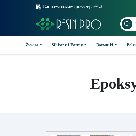
Darmowa dostawa powyżej 399 zł
Żywice
Silikony i Formy
Barwniki
Poler
Epoksy