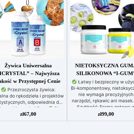
Żywica Uniwersalna
NIETOKSYCZNA GUM
ICRYSTAL” – Najwyższa
SILIKONOWA “I-GUM
akość w Przystępnej Cenie
Łatwy i bezpieczny w użyc
Bi-komponentowy, nietoksycz
Przezroczysta żywica:
nie wymaga precyzyjnych
alna do rękodzieła i projektów
narzędzi, rękawic ani masek
tystycznych, odpowiednia do
Szybkość: Forma gotowa 
lew od 1 mm do 1,5 cm
Dla
zaledwie 30 minut, idealna 
zł
67,00
zł
99,00
ażdego: Łatwe mieszanie w
szybkich prac.
Wysoka
stosunku 2:1, gwarantujące
precyzja: Odwzorowuje drobn
perfekcyjny efekt bez
skomplikowane detale,
niedoskonałości
Niska