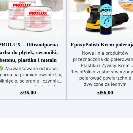
PROLUX – Ultraodporna
EpoxyPolish Krem poleruj
farba do płytek, ceramiki,
Nowa linia produktów
przeznaczona do polerowan
betonu, plastiku i metalu
Plastiku i Żywicy. Krem
Zaawansowana ochrona:
ResinPolish został stworzony
porna na promieniowanie UV,
polerować powierzchnie
łknięcie, ścieranie i czynniki
żywiczne za jednym
atmosferyczne. Może być
pociągnięciem. Jest równi
zł
36,00
zł
56,00
nakładana bezpośrednio na
idealny do szybkiego usuwa
płytki, beton, metal lub inne
średniozaawansowanego
wierzchnie.
Odpowiednia
utleniania, delikatnych
do wilgotnych i intensywnie
zadrapań, skaz i innych
ytkowanych miejsc: Specjalna
drobnych defektów na żywicz
ormuła, idealna do środowisk
powierzchni. Ten krem usu
wymagających najwyższej