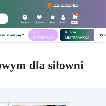
Znajdź przesyłkę!
0
Pomoc
Ulubione
Blog
Profil
zł
0,00
KLASA
staw kreatywny
Prz
OUTLETOWE
MISTRZOWSKA
wym dla siłowni