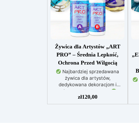
Żywica dla Artystów „ART
PRO” – Średnia Lepkość,
„E
Ochrona Przed Wilgocią
B
Najbardziej sprzedawana
żywica dla artystów,
dedykowana dekoracjom i
zalewom artystycznym
zł
120,00
Idealna do obrazów, powłok, tac i
małych dzieł sztuki
Łatwa w
użyciu (stosunek 3:2), chroniona
Prz
przed żółknięciem dzięki
specjalnym filtrom UV
Gęsta
sa
formuła: nie kapie, utrzymując
precyzyjne i czyste wzory