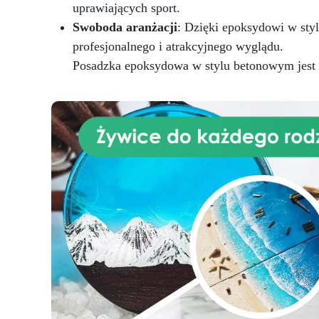
uprawiających sport.
zdjęcia, a nawet krótką pisemną
Swoboda aranżacji
: Dzięki epoksydowi w sty
dedykację.
profesjonalnego i atrakcyjnego wyglądu.
Posadzka epoksydowa w stylu betonowym jest z