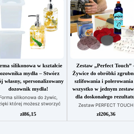
rma silikonowa w kształcie
Zestaw „Perfect Touch” 
ozownika mydła – Stwórz
Żywice do obróbki zgrubn
j własny, spersonalizowany
szlifowania i polerowania
dozownik mydła!
wszystko w jednym zestaw
dla doskonałego rezultat
Forma silikonowa do żywic,
zięki której możesz stworzyć
Zestaw PERFECT TOUCH
ntastyczne personalizowane
RESINPRO KIT to nowy prod
zł
86,15
zł
206,36
ozowniki mydła, wykonane z
wybrany przez naszych
profesjonalnego silikonu i
ekspertów, aby maksymaln
całkowicie wolne od
udoskonalić Twoje prace