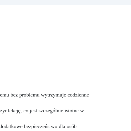
ie
Polishield 100 GLOSS
Zrewolucjonizuj swoją kuchnię
m,
ponadczasową elegancją
bną
naszego zestawu do blatu
ki
kuchennego z efektem marmuru
black gold & bronze,
wi!
mistrzowsko stworzonego, aby
oje
połączyć luksus i funkcjonalność.
lony
Ten ekskluzywny zestaw to
idealne rozwiązanie dla tych,
TAW
którzy pragną przekształcić
dla
swoją kuchnię w arcydzieło
ałt
designu, oferując innowacyjną i
ada
wyjątkowo trwałą alternatywę
w
dla tradycyjnego marmuru.
i temu bez problemu wytrzymuje codzienne
Dzięki swojej lśniącej
o
powierzchni i głębokiej,
marmurowej czerni, nasz zestaw
nfekcję, co jest szczególnie istotne w
0.
dodaje odrobinę wyrafinowania i
klasy, tworząc atmosferę pełną
ciepła. Wysokiej jakości żywica
 dodatkowe bezpieczeństwo dla osób