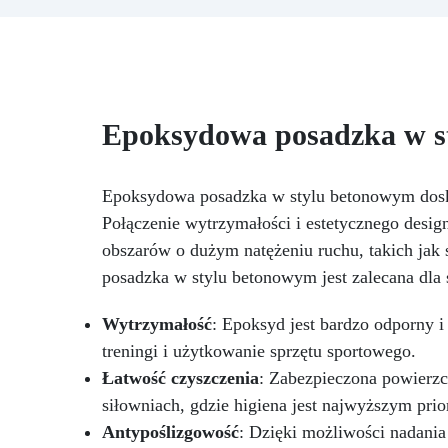
epoksydowej i formy silikonowej
n
w kształcie serca (+czerwony
barwnik w prezencie!). Idealny
kw
do tworzenia
spersonalizowanych
przedmiotów dekoracyjnych,
w
Epoksydowa posadzka w st
podstawek lub wyjątkowych
Ro
prezentów. Żywica epoksydowa
w
po stwardnieniu staje się twarda
Ma
i błyszcząca, idealna do
uż
Epoksydowa posadzka w stylu betonowym doskon
uchwycenia dowolnego rodzaju
w 
Połączenie wytrzymałości i estetycznego desig
pamiątki wewnątrz formy serca.
obszarów o dużym natężeniu ruchu, takich jak 
Oryginalnym i czułym pomysłem
posadzka w stylu betonowym jest zalecana dla 
na prezent na Walentynki może
być zestaw ręcznie robionych
podkładek z naszej formy w
Wytrzymałość
: Epoksyd jest bardzo odporny i
kształcie serca i żywicy
treningi i użytkowanie sprzętu sportowego.
epoksydowej. Możesz
Łatwość czyszczenia
: Zabezpieczona powierzc
spersonalizować podkładki
ulubionymi kolorami lub dodać
siłowniach, gdzie higiena jest najwyższym prio
specjalne elementy, takie jak
Antypoślizgowość
: Dzięki możliwości nadani
suszone kwiaty, brokat, małe