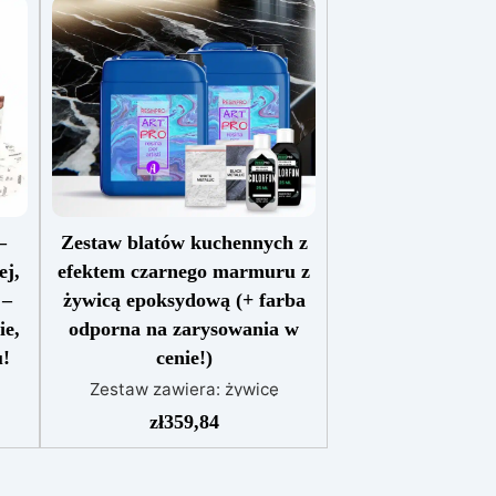
–
Zestaw blatów kuchennych z
ej,
efektem czarnego marmuru z
 –
żywicą epoksydową (+ farba
ie,
odporna na zarysowania w
u!
cenie!)
Zestaw zawiera: żywicę
ukt
epoksydową Art Pro pigment
zł
359,84
Sahara biały pigment Sahara
ie
czarny barwnik biały barwnik
czarny lakier antyzadrapaniowy