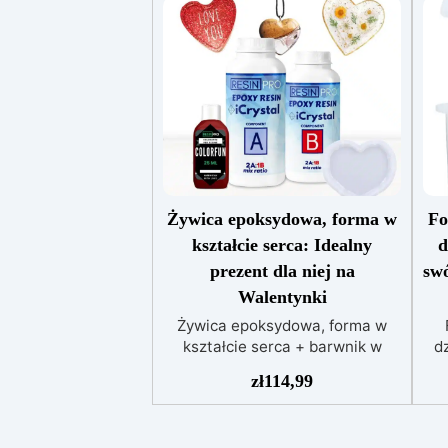
Żywica epoksydowa, forma w
Fo
kształcie serca: Idealny
d
prezent dla niej na
swó
Walentynki
Żywica epoksydowa, forma w
kształcie serca + barwnik w
d
prezencie: stwórz dla niej
fa
zł
114,99
idealny prezent na Walentynki
d
Zestaw składający się z
przezroczystej żywicy