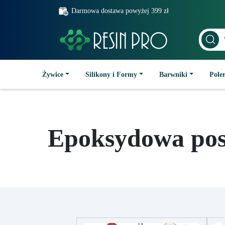
Darmowa dostawa powyżej 399 zł
Żywice
Silikony i Formy
Barwniki
Poler
Epoksydowa pos