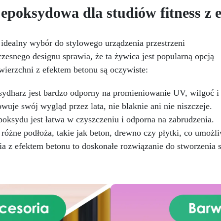
metalem i innymi materiałam
 epoksydowa dla studiów fitness z
zarysowania, chemikalia i
Bezpieczna po utwardzeniu
zużycie, zapewniając trwałe
Nietoksyczna, bezpieczna d
kreacje
Łatwość użycia:
skóry, wolna od BPA i
sunek mieszania 100:55, czas
idealny wybór do stylowego urządzenia przestrzeni
rozpuszczalników (VOC Free
pracy do 10 godzin i pełna
zesnego designu sprawia, że ta żywica jest popularną opcją
Błyszcząca i samopoziomują
kataliza w ciągu 24-48 godzin
Z filtrami UV przeciw żółknię
wierzchni z efektem betonu są oczywiste:
Kreatywna wszechstronność:
dla trwałego i lśniącego
idealna do powłok (1-5 mm),
wykończenia
alew artystycznych (do 1 cm)
ydharz jest bardzo odporny na promieniowanie UV, wilgoć i
je swój wygląd przez lata, nie blaknie ani nie niszczeje.
poksydu jest łatwa w czyszczeniu i odporna na zabrudzenia.
óżne podłoża, takie jak beton, drewno czy płytki, co umożli
 z efektem betonu to doskonałe rozwiązanie do stworzenia s