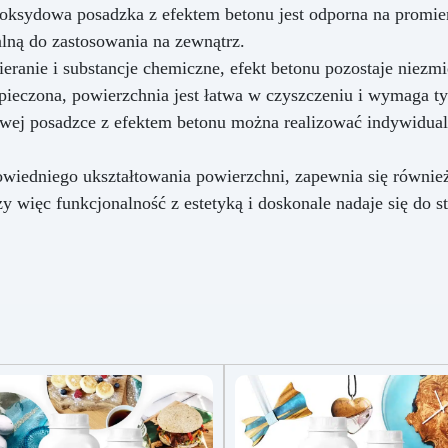
oksydowa posadzka z efektem betonu jest odporna na promien
lną do zastosowania na zewnątrz.
cieranie i substancje chemiczne, efekt betonu pozostaje nie
zpieczona, powierzchnia jest łatwa w czyszczeniu i wymaga t
wej posadzce z efektem betonu można realizować indywidualne
wiedniego ukształtowania powierzchni, zapewnia się równie
 więc funkcjonalność z estetyką i doskonale nadaje się do s