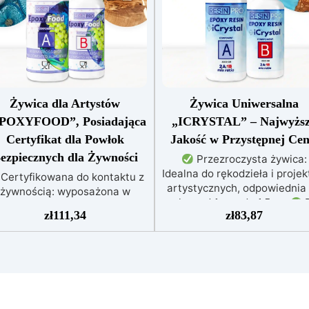
Żywica dla Artystów
Żywica Uniwersalna
POXYFOOD”, Posiadająca
„ICRYSTAL” – Najwyżs
Certyfikat dla Powłok
Jakość w Przystępnej Cen
ezpiecznych dla Żywności
Przezroczysta żywica:
Idealna do rękodzieła i proje
Certyfikowana do kontaktu z
artystycznych, odpowiednia
żywnością: wyposażona w
zalew od 1 mm do 1,5 cm
D
certyfikat do kontaktu z
zł
111,34
zł
83,87
każdego: Łatwe mieszanie
żywnością, nietoksyczna i
stosunku 2:1, gwarantując
bezzapachowa
perfekcyjny efekt bez
ezroczystość i blask: idealnie
niedoskonałości
Niska
przezroczyste, błyszczące i
lepkość: Zapewnia odlewy b
mopoziomujące wykończenie
pęcherzyków, kompatybilna
po katalizie
Odporność i
drewnem, silikonem, szkłe
trwałość: odporna na