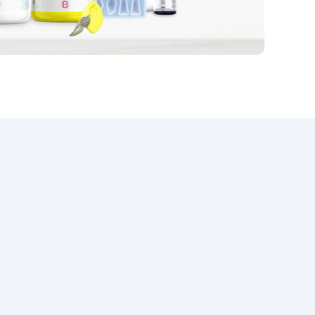
wysiłku. Każdy detal naszego
zestawu do blatu kuchennego z
efektem czarnego marmuru
został zaprojektowany tak, aby
oferować niezrównaną
kombinację stylu, wytrzymałości
i praktyczności. Wynik to
rozwiązanie designerskie
najwyższej klasy, które
natychmiast podnosi standardy
kuchni, czyniąc ją powodem do
dumy w Twoim domu. Wybierz
nasz zestaw, aby
zmodernizować swoją kuchnię,
łącząc funkcjonalność z urokiem,
i pozwól się inspirować każdego
dnia blaskiem i trwałością, jakie
oferuje.