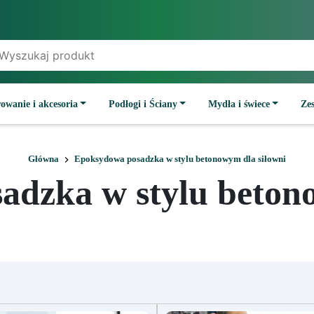
owanie i akcesoria
Podłogi i Ściany
Mydła i świece
Ze
Główna
Epoksydowa posadzka w stylu betonowym dla siłowni
adzka w stylu betono