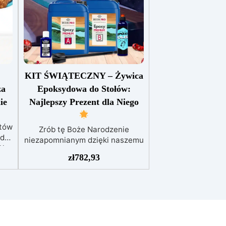
KIT ŚWIĄTECZNY – Żywica
za
Epoksydowa do Stołów:
ie
Najlepszy Prezent dla Niego
któw
Zrób tę Boże Narodzenie
 do
niezapomnianym dzięki naszemu
la
Specjalnemu zestawowi
zł
782,93
 w
Bożonarodzeniowemu Żywicy
e
Epoksydowej do Stołów! To
idealny prezent dla kreatywnych
miłośników DIY oraz pasjonatów
ez
dekoracji wnętrz.
W skład
 z
tego Bożonarodzeniowego
m,
zestawu dla entuzjastów DIY