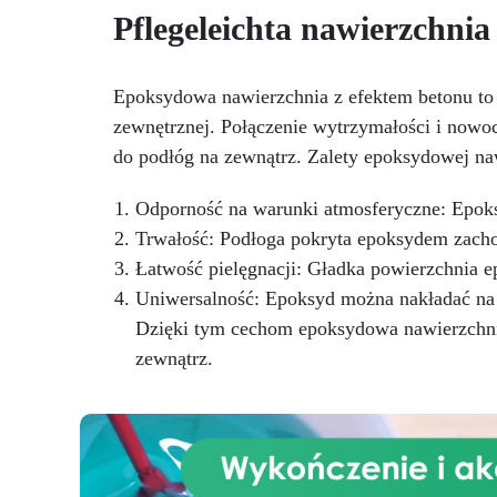
Utwardza się w 12-24 godziny,
Pflegeleichta nawierzchnia
zapewniając błyszczącą i lśniącą
powierzchnię
sto
Epoksydowa nawierzchnia z efektem betonu to 
zewnętrznej. Połączenie wytrzymałości i nowoc
do podłóg na zewnątrz. Zalety epoksydowej na
z
Odporność na warunki atmosferyczne: Epoks
Trwałość: Podłoga pokryta epoksydem zachowu
Łatwość pielęgnacji: Gładka powierzchnia e
Uniwersalność: Epoksyd można nakładać na r
Dzięki tym cechom epoksydowa nawierzchnia
zewnątrz.