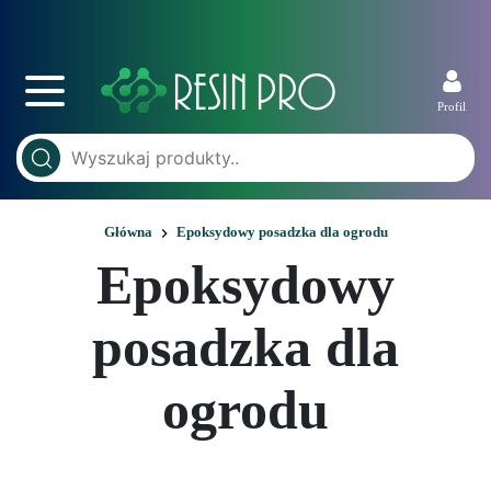
Profil
Główna
Epoksydowy posadzka dla ogrodu
Epoksydowy
posadzka dla
ogrodu