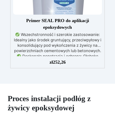
Primer SEAL PRO do aplikacji
epoksydowych
Wszechstronność i szerokie zastosowanie:
Idealny jako środek gruntujący, przeciwpyłowy i
konsolidujący pod wykończenia z żywicy na
powierzchniach cementowych lub betonowych.
Doskonała penetracja i ochrona: Głęboko
penetruje, stabilizując podłoże, redukując
zł
252,26
pylenie i zwiększając odporność chemiczną
oraz mechaniczną.
Uniwersalna
kompatybilność: Może być pokrywany
dowolnym systemem żywicznym, zapewniając
doskonałą przyczepność dla kolejnych warstw.
Łatwy w użyciu i czyszczeniu: Prosta
Proces instalacji podłóg z
aplikacja, narzędzia można czyścić wodą.
Zgodność z normami CE: Certyfikowany
żywicy epoksydowej
zgodnie z europejskimi normami EN 1504-2, co