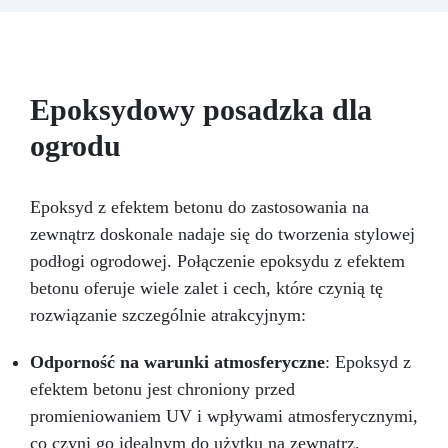
odporność na wysokie temperatury (do +180
°C). Szczególnie polecany jest do
przygotowywania form i szalunków do
odlewania żywicą. Możesz go stosować na
drewnie, metalu, plastiku, a nawet tekturze,
Epoksydowy posadzka dla
tworząc w zaledwie kilka minut powierzchnię
ogrodu
idealnie nieprzywierającą, na której można
odlewać żywicę lub inne związki. STOSOWANIE
ZAPALNICZEK, PISTOLETÓW TERMICZNYCH
LUB URZĄDZEŃ ZWIĘKSZAJĄCYCH
Epoksyd z efektem betonu do zastosowania na
TEMPERATURĘ (NA PRZYKŁAD PODCZAS
zewnątrz doskonale nadaje się do tworzenia stylowej
USUWANIA PĘCHERZY Z ŻYWICY LUB
podłogi ogrodowej. Połączenie epoksydu z efektem
PRZYSPIESZANIA CZASÓW KATALIZY) JEST
betonu oferuje wiele zalet i cech, które czynią tę
SZCZEGÓLNIE NIEZALECANE. Sposób aplikacji –
pędzel lub pistolet natryskowy Kolor: – biały
rozwiązanie szczególnie atrakcyjnym:
Opakowanie: 1000 ml
Odporność na warunki atmosferyczne
: Epoksyd z
efektem betonu jest chroniony przed
promieniowaniem UV i wpływami atmosferycznymi,
co czyni go idealnym do użytku na zewnątrz.