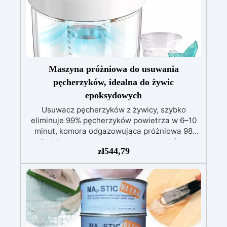
Kreatywna wszechstronność: idealna do powłok
(1-5 mm), zalew artystycznych (do 1 cm)
Maszyna próżniowa do usuwania
pęcherzyków, idealna do żywic
epoksydowych
Usuwacz pęcherzyków z żywicy, szybko
eliminuje 99% pęcherzyków powietrza w 6–10
minut, komora odgazowująca próżniowa 98
kPa.Maszyna do usuwania pęcherzyków w
zł
544,79
mieszankach żywic epoksydowych, idealna do
sztuki z żywicy i prac ręcznych.