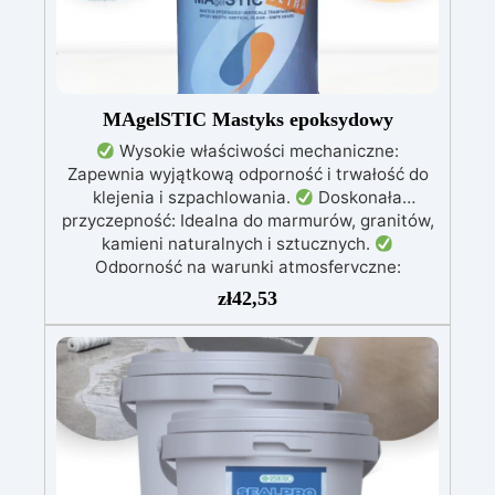
MAgelSTIC Mastyks epoksydowy
Wysokie właściwości mechaniczne:
Zapewnia wyjątkową odporność i trwałość do
klejenia i szpachlowania.
Doskonała
przyczepność: Idealna do marmurów, granitów,
kamieni naturalnych i sztucznych.
Odporność na warunki atmosferyczne:
Niezmienna w trudnych warunkach
zł
42,53
atmosferycznych i odporna na promieniowanie
UV.
Aplikacje pionowe: Doskonała do
aplikacji na powierzchniach pionowych, bez
ryzyka skapnięcia.
Łatwa w użyciu: Proste
mieszanie w stosunku 100:50 dla optymalnych
wyników.