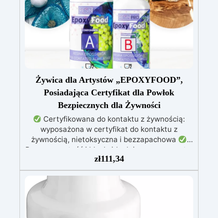
Żywica dla Artystów „EPOXYFOOD”,
Posiadająca Certyfikat dla Powłok
Bezpiecznych dla Żywności
Certyfikowana do kontaktu z żywnością:
wyposażona w certyfikat do kontaktu z
żywnością, nietoksyczna i bezzapachowa
Przezroczystość i blask: idealnie przezroczyste,
zł
111,34
błyszczące i samopoziomujące wykończenie po
katalizie
Odporność i trwałość: odporna na
zarysowania, chemikalia i zużycie, zapewniając
trwałe kreacje
Łatwość użycia: stosunek
mieszania 100:55, czas pracy do 10 godzin i
pełna kataliza w ciągu 24-48 godzin