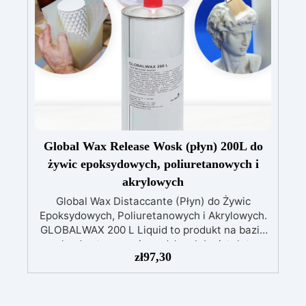
błyszczącą i lśniącą powierzchnię
Global Wax Release Wosk (płyn) 200L do
żywic epoksydowych, poliuretanowych i
akrylowych
Global Wax Distaccante (Płyn) do Żywic
Epoksydowych, Poliuretanowych i Akrylowych.
GLOBALWAX 200 L Liquid to produkt na bazie
wosku do stosowania pędzlem lub pistoletem
zł
97,30
natryskowym. Odporny do +180 °C. Środek
distaccante Global-Wax (Płyn) tworzy warstwę
wosku na powierzchni formy i modeli,
zapewniając silne działanie antyadhezyjne i