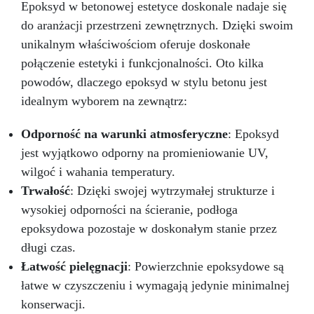
silikonowych (biżuteria, podstawki, tace)
Epoksyd w betonowej estetyce doskonale nadaje się
Odlewania przedmiotów i materiałów (monety,
do aranżacji przestrzeni zewnętrznych. Dzięki swoim
kamienie, muszle, korki itp.) Meblarstwa i
unikalnym właściwościom oferuje doskonałe
stolarstwa (stoły drewno-żywiczne itp.) Dzieł
sztuki, podłóg i powłok ochronnych Impregnacji
połączenie estetyki i funkcjonalności. Oto kilka
włókna szklanego i węglowego (naprawy,
powodów, dlaczego epoksyd w stylu betonu jest
powłoki ochronne)
Przekształć swoje
idealnym wyborem na zewnątrz:
pomysły w rzeczywistość – Rób rzemiosło z
Żywicą ICRYSTAL! Kup Teraz i Zanurz Się w
Odporność na warunki atmosferyczne
: Epoksyd
Świat Kreatywności!
jest wyjątkowo odporny na promieniowanie UV,
wilgoć i wahania temperatury.
Trwałość
: Dzięki swojej wytrzymałej strukturze i
wysokiej odporności na ścieranie, podłoga
epoksydowa pozostaje w doskonałym stanie przez
długi czas.
Łatwość pielęgnacji
: Powierzchnie epoksydowe są
łatwe w czyszczeniu i wymagają jedynie minimalnej
konserwacji.