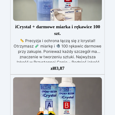
iCrystal + darmowe miarka i rękawice 100
szt.
Precyzja i ochrona łączą się z Icrystal!
Otrzymasz
miarkę i
100 rękawic darmowe
przy zakupie. Ponieważ każdy szczegół ma
znaczenie w tworzeniu sztuki. Najwyższa
Jakość w Przystępnej Cenie – Podnieś jakość
swoich dzieł bez rujnowania portfela! ICRYSTAL
zł
83,87
oferuje najwyższą jakość za ułamek kosztów.
Kryształowa Jasność – Osiągnij niezrównaną
klarowność dzięki naszej bezbłędnej,
kryształowo czystej żywicy epoksydowej. Twoje
projekty będą mienić się szklanym
wykończeniem, które zachwyca.
Odporność
na UV - Ciesz się długowiecznością swoich
projektów! ICRYSTAL jest specjalnie