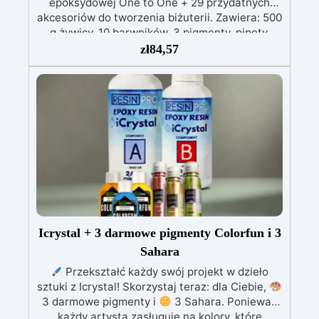
epoksydowej One to One + 29 przydatnych
akcesoriów do tworzenia biżuterii. Zawiera: 500
g żywicy, 10 barwników, 3 pigmenty, pipety,
patyczki do mieszania, rękawiczki i kubeczki.
zł
84,57
Nr 2. Zestaw startowy z żywicy epoksydowej
+ 100 akcesoriów:500 g przezroczystej żywicy
epoksydowej One to One + 100 przydatnych
akcesoriów do tworzenia biżuterii. Zawiera: 500
g żywicy, 12 dodatków dekoracyjnych, suszone
kwiaty, silikonową formę z literami, breloczki,
końcówki do miniwiertarki, ponad 100
elementów.
Icrystal + 3 darmowe pigmenty Colorfun i 3
Sahara
Przekształć każdy swój projekt w dzieło
sztuki z Icrystal! Skorzystaj teraz: dla Ciebie,
3 darmowe pigmenty i
3 Sahara. Ponieważ
każdy artysta zasługuje na kolory, które