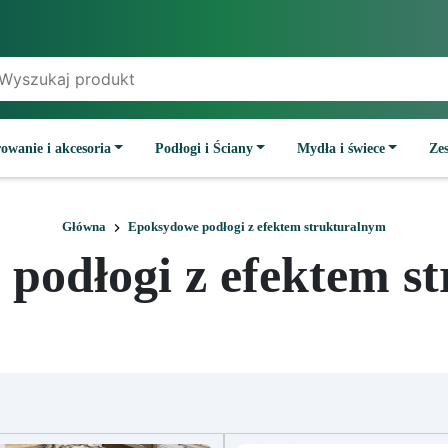
owanie i akcesoria
Podłogi i Ściany
Mydła i świece
Ze
Główna
Epoksydowe podłogi z efektem strukturalnym
podłogi z efektem s