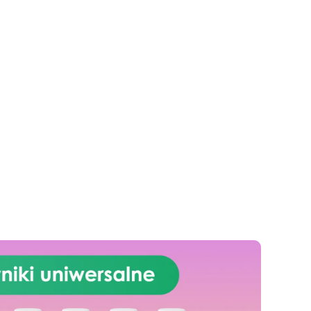
nia
zapobiegając żółknięciu i
i i
przegrzewaniu
Szerokie
zastosowanie: Nadaje się do
powłok stołów, tac i małych dzieł
sztuki
sób
ny
est
ją
we
na
ą
ania
o
akże
staw
cje