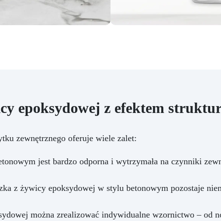
icy epoksydowej z efektem struktu
ku zewnętrznego oferuje wiele zalet:
onowym jest bardzo odporna i wytrzymała na czynniki zewnę
ka z żywicy epoksydowej w stylu betonowym pozostaje nienar
ydowej można zrealizować indywidualne wzornictwo – od no