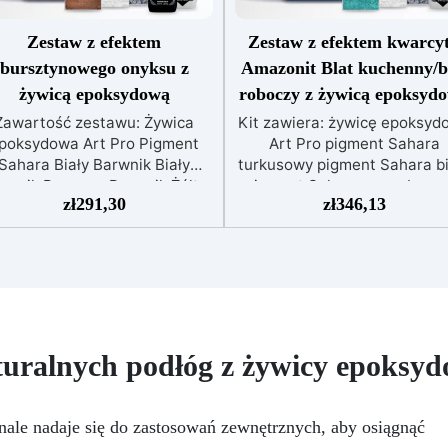
Zestaw z efektem
Zestaw z efektem kwarcy
bursztynowego onyksu z
Amazonit Blat kuchenny/b
żywicą epoksydową
roboczy z żywicą epoksyd
Zawartość zestawu: Żywica
Kit zawiera: żywicę epoksyd
poksydowa Art Pro Pigment
Art Pro pigment Sahara
Sahara Biały Barwnik Biały
turkusowy pigment Sahara bi
rwnik Brązowy Barwnik Żółty
pigment Sahara szary barwn
zł
291,30
zł
346,13
OXIDE Odkryj ukryte piękno
biały Izopropanol 99,9% Zes
wojego domu dzięki naszemu
Efektu Kwarcu Amazonitu 
ekskluzywnemu zestawowi
blatów kuchennych lub
ektu bursztynowego onyksu z
powierzchni roboczych z żyw
icą epoksydową, rozwiązaniu
epoksydową to innowacyjne
dealnemu do przekształcania
estetycznie imponujące
ich przestrzeni w elegancki i
rozwiązanie dla tych, którz
stylowy sposób. Ten
chcą przekształcić swoje
turalnych podłóg z żywicy epoksyd
innowacyjny zestaw został
przestrzenie w wyrafinowan
projektowany, aby przenieść
wysokiej jakości wygląd.
uksus i urok bursztynowego
Stworzony, aby naśladowa
le nadaje się do zastosowań zewnętrznych, aby osiągnąć
yksu prosto do Twojej kuchni
naturalne piękno kwarcu