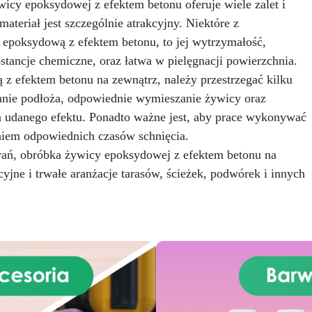
wicy epoksydowej z efektem betonu oferuje wiele zalet i
b łazienki, oferując możliwość
Amazonitu, ten zestaw wyróż
worzenia blatów kuchennych,
się żywymi odcieniami zielen
materiał jest szczególnie atrakcyjny. Niektóre z
podstawek pod umywalki i
unikalnymi żyłami, które
 epoksydową z efektem betonu, to jej wytrzymałość,
tów, które przyciągają wzrok i
odtwarzają luksusowy i
tancje chemiczne, oraz łatwa w pielęgnacji powierzchnia.
zachwycają zmysły. Dzięki
poszukiwany wygląd
z efektem betonu na zewnątrz, należy przestrzegać kilku
naszemu zestawowi efektu
prawdziwego kamienia w spo
rsztynowego onyksu staniesz
zadziwiająco realistyczny.
nie podłoża, odpowiednie wymieszanie żywicy oraz
się artystą swojego domu.
Zawierający pierwszorzęd
ia udanego efektu. Ponadto ważne jest, aby prace wykonywać
Zawarta w zestawie żywica
żywicę epoksydową, zestaw j
niem odpowiednich czasów schnięcia.
poksydowa jest najwyższej
wzbogacony specjalnymi
ości, zapewniając błyszczący i
pigmentami, które zapewnia
ń, obróbka żywicy epoksydowej z efektem betonu na
trwały efekt, który przetrwa
jednolite wykończenie i ży
cyjne i trwałe aranżacje tarasów, ścieżek, podwórek i innych
óbę czasu. Jej zaawansowana
kolory, które nie blakną z
rmuła została zaprojektowana
czasem. Jego zaawansowa
ak, aby była łatwa w użyciu,
formuła gwarantuje wyższ
gwarantując profesjonalne
odporność na ciepło, zadrap
rezultaty nawet dla mniej
i wodę, czyniąc go nie tylk
doświadczonych. Proces
wyborem estetycznym, ale t
aplikacji to kreatywne
funkcjonalnym do kuchni i
oświadczenie, które pozwala
łazienek. Łatwy w użyciu, ze
 personalizację przestrzeni z
zawiera szczegółowe instruk