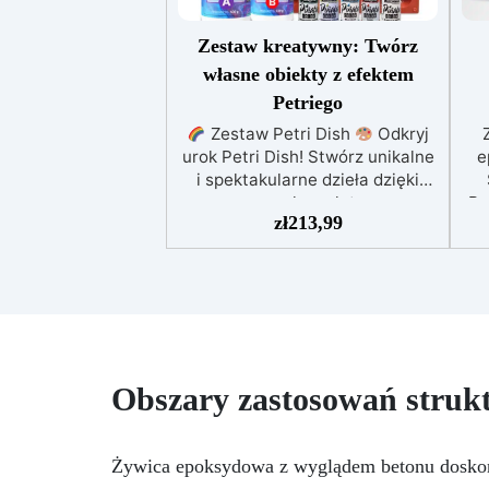
Zestaw kreatywny: Twórz
własne obiekty z efektem
Petriego
Zestaw Petri Dish
Odkryj
urok Petri Dish! Stwórz unikalne
e
i spektakularne dzieła dzięki
naszemu kompletnemu
Ba
zł
213,99
zestawowi.
Zanurz się w
świecie kolorów z naszym
s
Zestawem Petri Dish!
Twórz
niesamowite efekty, korzystając
ef
z naszego przewodnika! Zestaw
żyw
zawiera wszystko, czego
i
potrzebujesz, aby zacząć: 830
Two
gramów żywicy epoksydowej
Obszary zastosowań struk
formę silikonową do półkolistych
kształtów 5 kolorów na bazie
za
alkoholu rękawice i narzędzia do
l
Żywica epoksydowa z wyglądem betonu doskona
mieszania szczegółowy
on