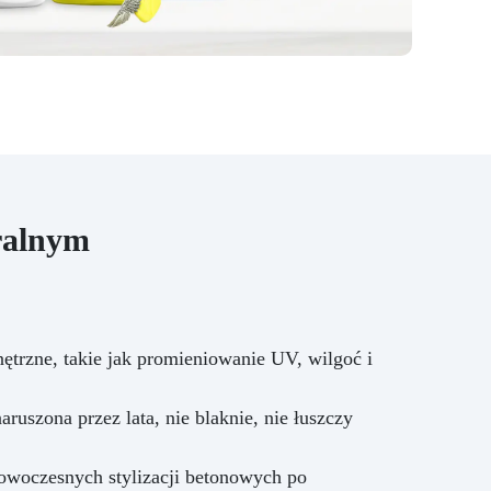
wzbogaca wnętrze o
ponadczasowy akcent i klasę.
ralnym
trzne, takie jak promieniowanie UV, wilgoć i
uszona przez lata, nie blaknie, nie łuszczy
woczesnych stylizacji betonowych po