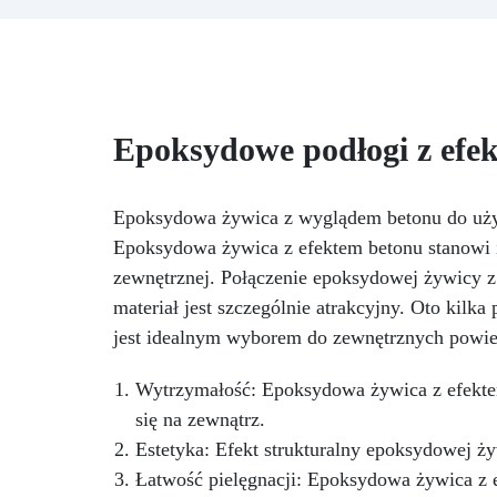
Polishield 100 GLOSS
P
Zrewolucjonizuj swoją kuchnię
o
ponadczasową elegancją
naszego zestawu do blatu
b
kuchennego z efektem marmuru
eg
black gold & bronze,
w
Epoksydowe podłogi z efe
mistrzowsko stworzonego, aby
żyw
połączyć luksus i funkcjonalność.
Ten ekskluzywny zestaw to
Epoksydowa żywica z wyglądem betonu do uż
idealne rozwiązanie dla tych,
wy
którzy pragną przekształcić
Epoksydowa żywica z efektem betonu stanowi i
swoją kuchnię w arcydzieło
eg
zewnętrznej. Połączenie epoksydowej żywicy z 
designu, oferując innowacyjną i
materiał jest szczególnie atrakcyjny. Oto kil
wyjątkowo trwałą alternatywę
dla tradycyjnego marmuru.
zac
jest idealnym wyborem do zewnętrznych powie
Dzięki swojej lśniącej
powierzchni i głębokiej,
za
Wytrzymałość: Epoksydowa żywica z efektem
marmurowej czerni, nasz zestaw
n
się na zewnątrz.
dodaje odrobinę wyrafinowania i
za
Estetyka: Efekt strukturalny epoksydowej ż
klasy, tworząc atmosferę pełną
ur
ciepła. Wysokiej jakości żywica
u
Łatwość pielęgnacji: Epoksydowa żywica z e