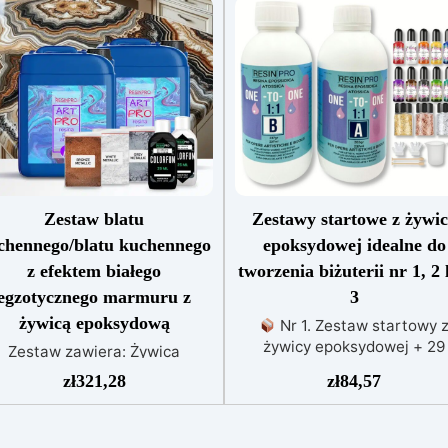
Zestaw blatu
Zestawy startowe z żywi
chennego/blatu kuchennego
epoksydowej idealne do
z efektem białego
tworzenia biżuterii nr 1, 2 
egzotycznego marmuru z
3
żywicą epoksydową
Nr 1. Zestaw startowy 
żywicy epoksydowej + 29
Zestaw zawiera: Żywica
akcesoriów:500 g przezroczy
poksydowa Art Pro Pigment
zł
321,28
zł
84,57
żywicy epoksydowej One to 
ahara biały Pigment Sahara
+ 29 przydatnych akcesoriów
ązowy Pigment Sahara szary
tworzenia biżuterii. Zawiera:
arwnik biały Barwnik czarny