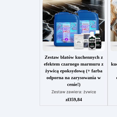
Zestaw blatów kuchennych z
efektem czarnego marmuru z
ku
żywicą epoksydową (+ farba
odporna na zarysowania w
cenie!)
Zestaw zawiera: żywicę
epoksydową Art Pro pigment
e
zł
359,84
Sahara biały pigment Sahara
S
czarny barwnik biały barwnik
br
czarny lakier antyzadrapaniowy
B