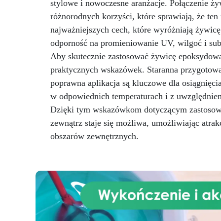
stylowe i nowoczesne aranżacje. Połączenie ży
przewodnik jak uzyskać ten
lu
wspaniały efekt. To idealny
st
różnorodnych korzyści, które sprawiają, że ten 
wybór, aby stworzyć unikalne
najważniejszych cech, które wyróżniają żywicę
dzieła sztuki o płynnej i żywej
bla
odporność na promieniowanie UV, wilgoć i subs
urodzie! Przemień swoje prace w
Aby skutecznie zastosować żywicę epoksydową 
dekoracyjne elementy,
eksperymentuj z kolorami na
bu
praktycznych wskazówek. Staranna przygotowa
bazie alkoholu, aby uzyskać
poprawna aplikacja są kluczowe dla osiągnięc
różne efekty. Każde dzieło, które
w odpowiednich temperaturach i z uwzględnie
stworzysz, będzie
e
niepowtarzalne: idealne do
jak
Dzięki tym wskazówkom dotyczącym zastosowa
ozdabiania dowolnego wnętrza
zewnątrz staje się możliwa, umożliwiając atrak
lub jako wyjątkowy prezent dla
pr
obszarów zewnętrznych.
kogoś bliskiego
Nie daj się
fo
zniechęcić pięknu tego efektu:
t
jeśli pozwolisz naszemu
zespołowi prowadzić Cię, Twoje
prace będą dokładnie takie, jak
sobie wymarzysz
Zamów
zestaw!
d
na