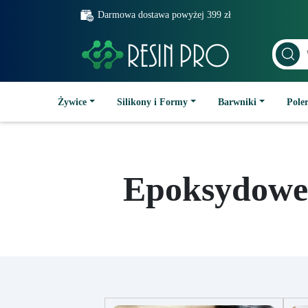
Darmowa dostawa powyżej 399 zł
Żywice
Silikony i Formy
Barwniki
Poler
Epoksydowe 