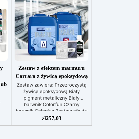
cy
Zestaw z efektem marmuru
Carrara z żywicą epoksydową
lub
Zestaw zawiera: Przezroczystą
żywicę epoksydową Biały
pigment metaliczny Biały
z
barwnik Colorfun Czarny
barwnik Colorfun Zestaw efektu
stej
marmuru Carrara z żywicą
zł
257,03
One
epoksydową to innowacyjny
 do
produkt zaprojektowany, aby
 500
nadać Twoim blatom