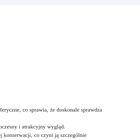
kuchennym, podstawom
do
umywalki lub innym
zki.
powierzchniom luksusowy i
z
elegancki wygląd, imitując
0
naturalne piękno marmuru
stej
Carrara. Ten zestaw zawiera
One
wszystko, co potrzebne, aby
ów
przekształcić dowolną
ra:
powierzchnię w zaskakująco
w
realistyczną replikę marmuru
ty,
Carrara, znanego ze swojego
,
jasnego koloru białego i
charakterystycznych szarych żył.
Zawarta w zestawie żywica
epoksydowa jest formułowana,
aby być wytrzymała, trwała i
eryczne, co sprawia, że doskonale sprawdza
łatwa w aplikacji, zapewniając
gładkie i błyszczące
wykończenie, które nie tylko
oczesny i atrakcyjny wygląd.
wygląda, ale też imituje
 konserwacji, co czyni ją szczególnie
prawdziwy marmur. Idealna do