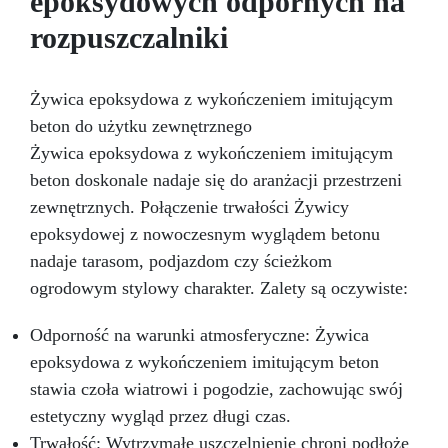
epoksydowych odpornych na
potrzeb.
Odporna na ścieranie i przejezdna
rozpuszczalniki
(z poliuretanowym wykończeniem odpornym na
zarysowania).
Szybkie schnięcie – cały cykl
aplikacji w ciągu jednego dnia.
Żywica epoksydowa z wykończeniem imitującym
beton do użytku zewnętrznego
Żywica epoksydowa z wykończeniem imitującym
beton doskonale nadaje się do aranżacji przestrzeni
zewnętrznych. Połączenie trwałości Żywicy
epoksydowej z nowoczesnym wyglądem betonu
nadaje tarasom, podjazdom czy ścieżkom
ogrodowym stylowy charakter. Zalety są oczywiste:
Odporność na warunki atmosferyczne: Żywica
epoksydowa z wykończeniem imitującym beton
stawia czoła wiatrowi i pogodzie, zachowując swój
estetyczny wygląd przez długi czas.
Trwałość: Wytrzymałe uszczelnienie chroni podłoże