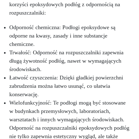
Bez względu na mróz czy upał, RESINSTONE
korzyści epoksydowych podłóg z odpornością na
radzi sobie ze wszystkim. Od -30°C [86°F] do
rozpuszczalniki:
+80°C [176°F].
Zbudowane na Lata: Siła
mechaniczna spotyka się z odpornością na
zadrapania. RESINSTONE to wytrwały
Odporność chemiczna: Podłogi epoksydowe są
towarzysz Twojej podłogi.
Masz pytania?
odporne na kwasy, zasady i inne substancje
Jako producent oferujemy profesjonalne
chemiczne.
wsparcie: w przypadku pytań skontaktuj się z
Trwałość: Odporność na rozpuszczalniki zapewnia
naszym dedykowanym zespołem wsparcia, aby
uzyskać ekspercką pomoc i porady.
Podnieś
długą żywotność podłóg, nawet w wymagających
Swoje Podłogi Teraz! Doświadcz Mocy
środowiskach.
RESINSTONE!
Łatwość czyszczenia: Dzięki gładkiej powierzchni
zabrudzenia można łatwo usunąć, co ułatwia
konserwację.
Wielofunkcyjność: Te podłogi mogą być stosowane
w budynkach przemysłowych, laboratoriach,
warsztatach i innych wymagających środowiskach.
Odporność na rozpuszczalniki epoksydowych podłóg
nie tylko zapewnia estetyczny wygląd, ale także