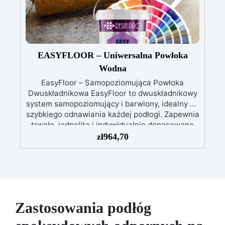
EASYFLOOR – Uniwersalna Powłoka
Wodna
EasyFloor – Samopoziomująca Powłoka
Dwuskładnikowa EasyFloor to dwuskładnikowy
system samopoziomujący i barwiony, idealny do
szybkiego odnawiania każdej podłogi. Zapewnia
trwałe, jednolite i indywidualnie dopasowane
wykończenie. Łatwa aplikacja w dwóch
zł
964,70
etapach, przyczepność również do trudnych i
pionowych powierzchni.
Aplikacja w 2
krokach: pierwsza warstwa wałkiem jako
podkład, druga samopoziomująca bezpośrednio
na powierzchnię.
Doskonała przyczepność
także do wilgotnych, nierównych lub
Zastosowania podłóg
uszkodzonych powierzchni.
Możliwość
pełnego barwienia – dowolny pigment według