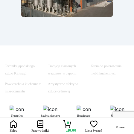
Techniki japońskiego
Tradycja złamanych
Krem do polerowania
sztuki Kintsugi
wazonów w Japonii
mebli kuchennych
Powierzchnia kuchenna z
Artystyczne efekty w
mikrocementu
sztuce cyfrowej
Trustpilot
Szybka dostawa
Bezpieczne
Uczynione
transakcje
bezpiecznym
0
Pomoc
zł
0,00
Sklep
Przewodniki
Lista życzeń