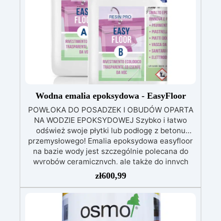
Wodna emalia epoksydowa - EasyFloor
POWŁOKA DO POSADZEK I OBUDÓW OPARTA
NA WODZIE EPOKSYDOWEJ Szybko i łatwo
odśwież swoje płytki lub podłogę z betonu
przemysłowego! Emalia epoksydowa easyfloor
na bazie wody jest szczególnie polecana do
wyrobów ceramicznych, ale także do innych
rodzajów podłoża, takich jak płytki ceramiczne
zł
600,99
czy też podłogi z betonu przemysłowego.
Tworzy warstwę ochronną, która chroni przed
zużyciem i przywraca blask powierzchniom!
Emalia wodna bez nieprzyjemnych zapachów,