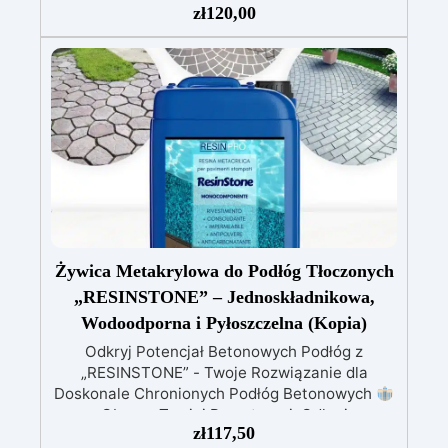
dzięki specjalnym filtrom UV
Gęsta formuła:
zł
120,00
nie kapie, utrzymując precyzyjne i czyste wzory
Utwardza się w 12-24 godziny, zapewniając
błyszczącą i lśniącą powierzchnię
Żywica Metakrylowa do Podłóg Tłoczonych
„RESINSTONE” – Jednoskładnikowa,
Wodoodporna i Pyłoszczelna (Kopia)
Odkryj Potencjał Betonowych Podłóg z
„RESINSTONE” - Twoje Rozwiązanie dla
Doskonale Chronionych Podłóg Betonowych
Obrona Twojej Przestrzeni: Odkryj
zł
117,50
konsolidacyjną, wodoodporną i pyłoszczelną