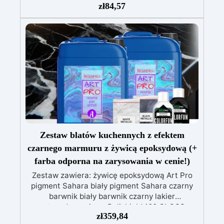
patyczki do mieszania, rękawiczki i kubeczki.
zł
84,57
Nr 2. Zestaw startowy z żywicy epoksydowej
+ 100 akcesoriów:500 g przezroczystej żywicy
epoksydowej One to One + 100 przydatnych
akcesoriów do tworzenia biżuterii. Zawiera: 500
g żywicy, 12 dodatków dekoracyjnych, suszone
kwiaty, silikonową formę z literami, breloczki,
końcówki do miniwiertarki, ponad 100
elementów.
Zestaw blatów kuchennych z efektem
czarnego marmuru z żywicą epoksydową (+
farba odporna na zarysowania w cenie!)
Zestaw zawiera: żywicę epoksydową Art Pro
pigment Sahara biały pigment Sahara czarny
barwnik biały barwnik czarny lakier
antyzadrapaniowy Polishield 100 GLOSS
zł
359,84
Zrewolucjonizuj swoją kuchnię ponadczasową