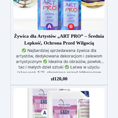
Żywica dla Artystów „ART PRO” – Średnia
Lepkość, Ochrona Przed Wilgocią
Najbardziej sprzedawana żywica dla
artystów, dedykowana dekoracjom i zalewom
artystycznym
Idealna do obrazów, powłok,
tac i małych dzieł sztuki
Łatwa w użyciu
(stosunek 3:2), chroniona przed żółknięciem
dzięki specjalnym filtrom UV
Gęsta formuła:
zł
120,00
nie kapie, utrzymując precyzyjne i czyste wzory
Utwardza się w 12-24 godziny, zapewniając
błyszczącą i lśniącą powierzchnię