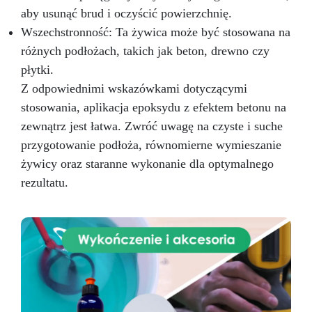
kolor nabrał głębi i blasku; – betonowe blaty
aby usunąć brud i oczyścić powierzchnię.
kuchenne; – tworzenie efektu 3D między innymi
Wszechstronność: Ta żywica może być stosowana na
na wydrukach, zdjęciach i obrazach; –
różnych podłożach, takich jak beton, drewno czy
utrwalanie wypełniaczy (elementy dekoracyjne,
szkło, kamień, kwarc, itd.) – stworzenie idealnie
płytki.
przezroczystej warstwy ochronnej na Twoich
Z odpowiednimi wskazówkami dotyczącymi
projektach.
stosowania, aplikacja epoksydu z efektem betonu na
zewnątrz jest łatwa. Zwróć uwagę na czyste i suche
przygotowanie podłoża, równomierne wymieszanie
żywicy oraz staranne wykonanie dla optymalnego
rezultatu.