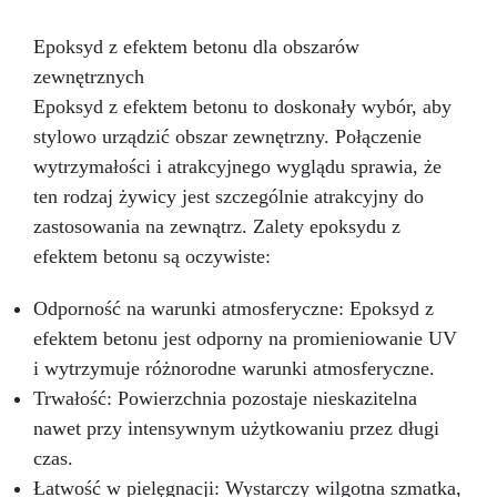
aplikacji, powierzchnia nadaje się do
ponownego użytku w ciągu 24 godzin.
Epoksyd z efektem betonu dla obszarów
Przezroczysty, samopoziomujący, odporny na
promieniowanie UV system epoksydowy, który
zewnętrznych
tworzy twardą i błyszczącą warstwę ochronną
Epoksyd z efektem betonu to doskonały wybór, aby
dla odlewów o grubości do 1cm. Powierzchnia
stylowo urządzić obszar zewnętrzny. Połączenie
jest idealnie gładka i odporna na wilgoć.
Bezrozpuszczalnikowa i bezzapachowa żywica
wytrzymałości i atrakcyjnego wyglądu sprawia, że
epoksydowa. Niska wrażliwość na wilgoć
ten rodzaj żywicy jest szczególnie atrakcyjny do
pozwala na pracę w każdych warunkach
zastosowania na zewnątrz. Zalety epoksydu z
atmosferycznych. Idealna do każdego typu
efektem betonu są oczywiste:
podłóg: – garażowe podłogi epoksydowe –
fabryczne podłogi epoksydowe – domowe
podłogi epoksydowe 3D – kwasoodporne
Odporność na warunki atmosferyczne: Epoksyd z
podłogi epoksydowe Zastosowanie: –
efektem betonu jest odporny na promieniowanie UV
garażowe podłogi epoksydowe, fabryczne
i wytrzymuje różnorodne warunki atmosferyczne.
podłogi epoksydowe, domowe podłogi
epoksydowe 3D, podłogi biurowe,
Trwałość: Powierzchnia pozostaje nieskazitelna
kwasoodporne podłogi epoksydowe; – dzieła
nawet przy intensywnym użytkowaniu przez długi
sztuki, tworzenie obiektów artystycznych
czas.
(obrazy, panele, itp.) techniką “fluid-art”; –
Łatwość w pielęgnacji: Wystarczy wilgotna szmatka,
pokrycie powierzchni, przedmiotów i mebli, by