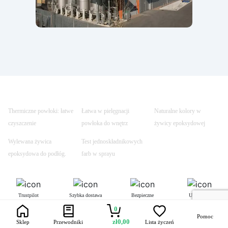
Thermiczne powłoki: łatwe
Łatwa w pielęgnacji
Naturalne kolory w
czyszczenie
powłoka do wnętrz
żywicy epoksydowej
Wylewana żywica
Test jednoskładnikowych
epoksydowa do podłóg.
farb w sprayu
Trustpilot
Szybka dostawa
Bezpieczne
Uczynione
transakcje
bezpiecznym
0
Pomoc
zł
0,00
Sklep
Przewodniki
Lista życzeń