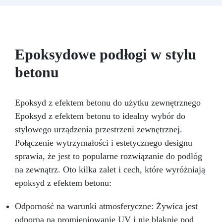
które uchwycą ducha i piękno Świąt Bożego
Narodzenia.
Zestaw zawiera: 800 g
przezroczystej, błyszczącej żywicy
epoksydowej Liquidissima, lśniącej jak
migoczące światła świąteczne
500 g szybko
Epoksydowe podłogi w stylu
schnącej beżowej żywicy Polyform do barwienia
betonu
(30 minut)
Formę z trzema płatkami śniegu
do tworzenia bożonarodzeniowych ozdób DIY
+ 2 barwniki Colorfun w kolorze białym i
niebieskim po 25 ml każdy w prezencie! Dzięki
Epoksyd z efektem betonu do użytku zewnętrznego
temu zestawowi każdą twórczość przekształć w
Epoksyd z efektem betonu to idealny wybór do
wyjątkową pamiątkę świąteczną. Żywica
stylowego urządzenia przestrzeni zewnętrznej.
Polyform ma jasny beżowy kolor, ale dodając
Połączenie wytrzymałości i estetycznego designu
biały kolor, można uzyskać różne odcienie
białego koloru śniegu. Pozwól swojej wyobraźni
sprawia, że jest to popularne rozwiązanie do podłóg
wzbić się w górę i napełnij swój dom
na zewnątrz. Oto kilka zalet i cech, które wyróżniają
świątecznym, kreatywnym i zupełnie
epoksyd z efektem betonu:
wyjątkowym duchem. Boże Narodzenie z
zestawem restylizacyjnym to Boże Narodzenie
pełne kreatywności, iskier i radosnych wibracji!
Odporność na warunki atmosferyczne: Żywica jest
odporna na promieniowanie UV i nie blaknie pod