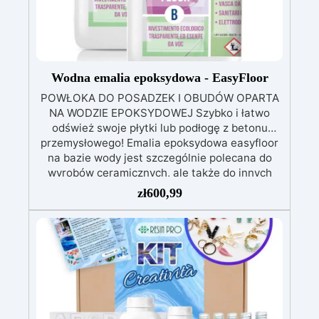
Wodna emalia epoksydowa - EasyFloor
POWŁOKA DO POSADZEK I OBUDÓW OPARTA
NA WODZIE EPOKSYDOWEJ Szybko i łatwo
odśwież swoje płytki lub podłogę z betonu
przemysłowego! Emalia epoksydowa easyfloor
na bazie wody jest szczególnie polecana do
wyrobów ceramicznych, ale także do innych
rodzajów podłoża, takich jak płytki ceramiczne
zł
600,99
czy też podłogi z betonu przemysłowego.
Tworzy warstwę ochronną, która chroni przed
zużyciem i przywraca blask powierzchniom!
Emalia wodna bez nieprzyjemnych zapachów,
wzbogacona o związki strukturalne
nieorganiczne, aby zapewnić maksymalną
wytrzymałość, trwałość i przyczepność do
podłoża. Nie uwalnia substancji szkodliwych dla