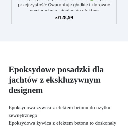
przejrzystość: Gwarantuje gładkie i klarowne
powierzchnie, idealne do efektów
dekoracyjnych
Wytrzymała i stabilna:
zł
128,99
Ochrona przed promieniowaniem UV, wilgocią i
zwiększona odporność mechaniczna
Łatwa
w użyciu: Niska reakcja egzotermiczna
umożliwia zalewy do 1 cm, zapobiegając
żółknięciu i przegrzewaniu
Szerokie
zastosowanie: Nadaje się do powłok stołów, tac
i małych dzieł sztuki
Epoksydowe posadzki dla
jachtów z ekskluzywnym
designem
Epoksydowa żywica z efektem betonu do użytku
zewnętrznego
Epoksydowa żywica z efektem betonu to doskonały