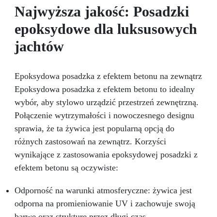
żywicy epoksydowej. Ten zestaw oferuje
Najwyższa jakość: Posadzki
nowoczesną i luksusową estetykę, dodając
epoksydowe dla luksusowych
nutę wyrafinowania do Twojej przestrzeni
kulinarnej. Granit Black Galaxy, z jego lśniącymi
jachtów
drobinkami, tworzy zaskakujący efekt wizualny,
który natychmiast przyciąga uwagę. W
połączeniu z trwałością i odpornością żywicy
Epoksydowa posadzka z efektem betonu na zewnątrz
epoksydowej, ten zestaw zapewnia solidną
Epoksydowa posadzka z efektem betonu to idealny
powierzchnię, odporną na uderzenia i łatwą do
utrzymania w czystości. Łatwy w instalacji i
wybór, aby stylowo urządzić przestrzeń zewnętrzną.
gwarantujący profesjonalny efekt, nasz zestaw
Połączenie wytrzymałości i nowoczesnego designu
jest idealny zarówno do projektów
sprawia, że ta żywica jest popularną opcją do
renowacyjnych, jak i do majsterkowania.
Przekształć swoją kuchnię w elegancką i
różnych zastosowań na zewnątrz. Korzyści
funkcjonalną przestrzeń dzięki naszemu
wynikające z zastosowania epoksydowej posadzki z
zestawowi Granit Black Galaxy do blatu
efektem betonu są oczywiste:
roboczego z żywicy epoksydowej i pozwól, aby
Twoja kuchnia lśniła blaskiem i stylem.
Odporność na warunki atmosferyczne: żywica jest
odporna na promieniowanie UV i zachowuje swoją
barwę oraz strukturę przez długi czas.