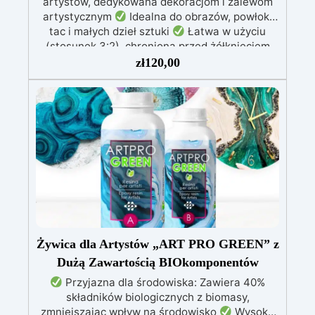
artystów, dedykowana dekoracjom i zalewom
artystycznym
Idealna do obrazów, powłok,
tac i małych dzieł sztuki
Łatwa w użyciu
(stosunek 3:2), chroniona przed żółknięciem
dzięki specjalnym filtrom UV
Gęsta formuła:
zł
120,00
nie kapie, utrzymując precyzyjne i czyste wzory
Utwardza się w 12-24 godziny, zapewniając
błyszczącą i lśniącą powierzchnię
Żywica dla Artystów „ART PRO GREEN” z
Dużą Zawartością BIOkomponentów
Przyjazna dla środowiska: Zawiera 40%
składników biologicznych z biomasy,
zmniejszając wpływ na środowisko
Wysoka