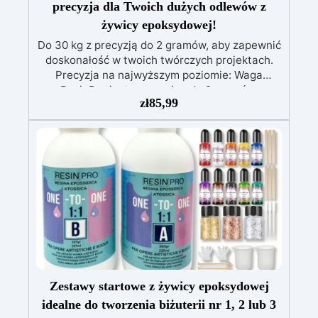
precyzja dla Twoich dużych odlewów z
żywicy epoksydowej!
Do 30 kg z precyzją do 2 gramów, aby zapewnić
doskonałość w twoich twórczych projektach.
Precyzja na najwyższym poziomie: Waga
ResinPro jest precyzyjna do 2 gramów,
zł
85,99
umożliwiając ważenie do 30 kg, co zapewnia
maksymalną dokładność przy odlewie żywicy
epoksydowej. Wysoka Pojemność: Z
pojemnością ważenia do 30 kg, idealna także
do dużych odlewów, takich jak stoły z drewna i
żywicy. Wyższa Wydajność: Zmniejsza ryzyko
egzotermii, która mogłaby zagrażać
końcowemu rezultatowi. Wykonując wszystko
jednym odlewem, minimalizujesz błędy i
oszczędzasz czas. Wiarygodność: Zapewnia Ci
pewność doskonałego rezultatu, zgodnego z
Twoimi oczekiwaniami. Elektroniczna waga
ResinPro to niezbędne narzędzie dla osób
Zestawy startowe z żywicy epoksydowej
pracujących z żywicą epoksydową. Bez względu
idealne do tworzenia biżuterii nr 1, 2 lub 3
na to, czy tworzysz dzieła sztuki, czy duże stoły