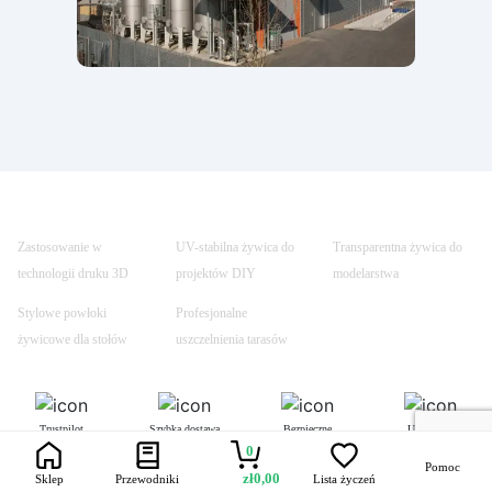
Zastosowanie w
UV-stabilna żywica do
Transparentna żywica do
technologii druku 3D
projektów DIY
modelarstwa
Stylowe powłoki
Profesjonalne
żywicowe dla stołów
uszczelnienia tarasów
Trustpilot
Szybka dostawa
Bezpieczne
Uczynione
transakcje
bezpiecznym
0
Pomoc
zł
0,00
Sklep
Przewodniki
Lista życzeń