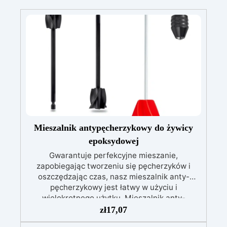
Mieszalnik antypęcherzykowy do żywicy
epoksydowej
Gwarantuje perfekcyjne mieszanie,
zapobiegając tworzeniu się pęcherzyków i
oszczędzając czas, nasz mieszalnik anty-
pęcherzykowy jest łatwy w użyciu i
wielokrotnego użytku. Mieszalnik anty-
pęcherzykowy do mieszania żywicy
zł
17,07
epoksydowej to wysokiej jakości narzędzie,