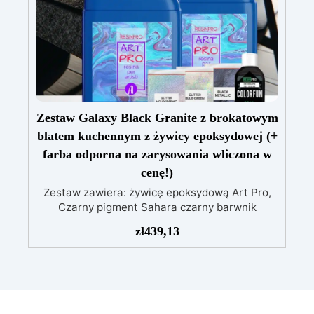
Zestaw Galaxy Black Granite z brokatowym
blatem kuchennym z żywicy epoksydowej (+
farba odporna na zarysowania wliczona w
cenę!)
Zestaw zawiera: żywicę epoksydową Art Pro,
Czarny pigment Sahara czarny barwnik
Holograficzny srebrny brokat OPALIZUJĄCY
zł
439,13
BROKAT niebiesko-zielony Farba Polishield
Gloss 100 odporna na zarysowania alkohol
izopropylowy 99,9% Przekształć swoją kuchnię
w oazę luksusu dzięki naszemu ekskluzywnemu
zestawowi Granit Black Galaxy, wzbogaconemu
o błyszczące brokaty, do blatu roboczego z