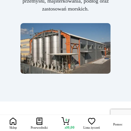
przemysłu, majsterkowania, podłóg oraz
zastosowań morskich.
0
Pomoc
zł
0,00
Sklep
Przewodniki
Lista życzeń