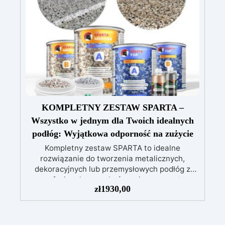
w użyciu: Niska reakcja egzotermiczna
umożliwia zalewy do 1 cm, zapobiegając
żółknięciu i przegrzewaniu
Szerokie
zastosowanie: Nadaje się do powłok stołów, tac
i małych dzieł sztuki
KOMPLETNY ZESTAW SPARTA –
Wszystko w jednym dla Twoich idealnych
podłóg: Wyjątkowa odporność na zużycie
Kompletny zestaw SPARTA to idealne
rozwiązanie do tworzenia metalicznych,
dekoracyjnych lub przemysłowych podłóg z
profesjonalnym wykończeniem w prosty
zł
1930,00
sposób. Zestaw został zaprojektowany tak, aby
spełniać wszystkie potrzeby i zawiera
wszystkie niezbędne produkty do
przygotowania, dekoracji i ochrony powierzchni