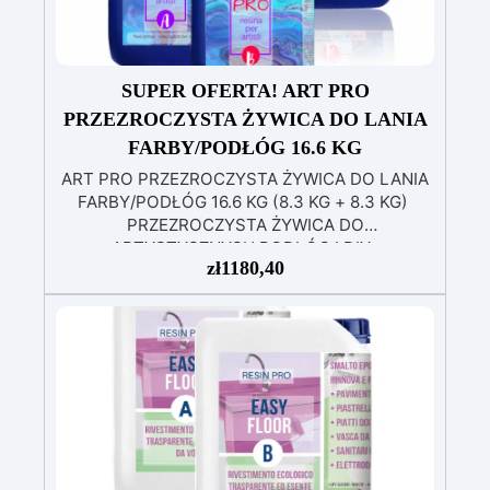
SUPER OFERTA! ART PRO
PRZEZROCZYSTA ŻYWICA DO LANIA
FARBY/PODŁÓG 16.6 KG
ART PRO PRZEZROCZYSTA ŻYWICA DO LANIA
FARBY/PODŁÓG 16.6 KG (8.3 KG + 8.3 KG)
PRZEZROCZYSTA ŻYWICA DO
ARTYSTYCZNYCH PODŁÓG I DIY
zł
1180,40
Wysokowydajna przezroczysta żywica to
dwuskładnikowy produkt przeznaczony do
artystycznych podłóg oraz do projektów DIY.
Oryginalna formuła „ART PRO” zapewnia
długotrwałe gładkie i błyszczące wykończenie
najwyższej jakości. Nasze najlepiej sprzedające
się rozwiązanie podłogowe charakteryzuje się
doskonałą odpornością na duży ruch pieszy i
samochodowy. Idealna zarówno dla
majsterkowiczów / użytkowników domowych,