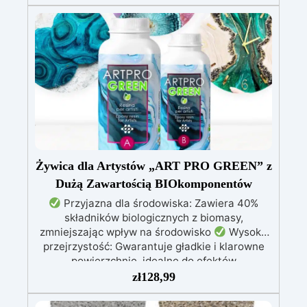
nie kapie, utrzymując precyzyjne i czyste wzory
Utwardza się w 12-24 godziny, zapewniając
błyszczącą i lśniącą powierzchnię
Żywica dla Artystów „ART PRO GREEN” z
Dużą Zawartością BIOkomponentów
Przyjazna dla środowiska: Zawiera 40%
składników biologicznych z biomasy,
zmniejszając wpływ na środowisko
Wysoka
przejrzystość: Gwarantuje gładkie i klarowne
powierzchnie, idealne do efektów
dekoracyjnych
Wytrzymała i stabilna:
zł
128,99
Ochrona przed promieniowaniem UV, wilgocią i
zwiększona odporność mechaniczna
Łatwa