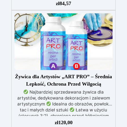
patyczki do mieszania, rękawiczki i kubeczki.
zł
84,57
Nr 2. Zestaw startowy z żywicy epoksydowej
+ 100 akcesoriów:500 g przezroczystej żywicy
epoksydowej One to One + 100 przydatnych
akcesoriów do tworzenia biżuterii. Zawiera: 500
g żywicy, 12 dodatków dekoracyjnych, suszone
kwiaty, silikonową formę z literami, breloczki,
końcówki do miniwiertarki, ponad 100
elementów.
Żywica dla Artystów „ART PRO” – Średnia
Lepkość, Ochrona Przed Wilgocią
Najbardziej sprzedawana żywica dla
artystów, dedykowana dekoracjom i zalewom
artystycznym
Idealna do obrazów, powłok,
tac i małych dzieł sztuki
Łatwa w użyciu
(stosunek 3:2), chroniona przed żółknięciem
dzięki specjalnym filtrom UV
Gęsta formuła:
zł
120,00