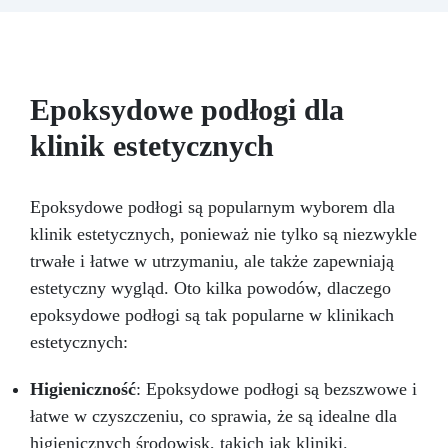
– zarówno w przestrzeniach mieszkalnych,
komercyjnych, jak i przemysłowych. W zestawie
znajduje się lakier o zawartości 98% substancji
stałych, co jest wyjątkowo wysokim
wskaźnikiem i charakterystycznym dla
Epoksydowe podłogi dla
produktów premium lub wysokowydajnych. Dla
klinik estetycznych
porównania, standardowe farby i powłoki
zwykle zawierają od 30% do 70% substancji
stałych.
Epoksydowe podłogi są popularnym wyborem dla
klinik estetycznych, ponieważ nie tylko są niezwykle
trwałe i łatwe w utrzymaniu, ale także zapewniają
estetyczny wygląd. Oto kilka powodów, dlaczego
epoksydowe podłogi są tak popularne w klinikach
estetycznych:
Higieniczność
: Epoksydowe podłogi są bezszwowe i
łatwe w czyszczeniu, co sprawia, że są idealne dla
higienicznych środowisk, takich jak kliniki.