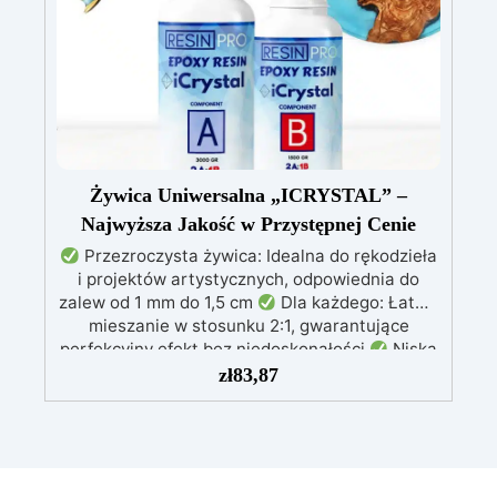
kremu epoksydowego do polerowania.
środowiska
Bezpieczna i bezzapachowa,
wolna od rozpuszczalników i BPA, idealna do
komfortowej i przyjemnej pracy
Żywica Uniwersalna „ICRYSTAL” –
Najwyższa Jakość w Przystępnej Cenie
Przezroczysta żywica: Idealna do rękodzieła
i projektów artystycznych, odpowiednia do
zalew od 1 mm do 1,5 cm
Dla każdego: Łatwe
mieszanie w stosunku 2:1, gwarantujące
perfekcyjny efekt bez niedoskonałości
Niska
lepkość: Zapewnia odlewy bez pęcherzyków,
zł
83,87
kompatybilna z drewnem, silikonem, szkłem,
metalem i innymi materiałami
Bezpieczna po
utwardzeniu: Nietoksyczna, bezpieczna dla
skóry, wolna od BPA i rozpuszczalników (VOC
Free)
Błyszcząca i samopoziomująca: Z