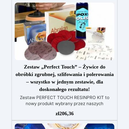
zwiększona odporność mechaniczna
Łatwa
w użyciu: Niska reakcja egzotermiczna
umożliwia zalewy do 1 cm, zapobiegając
żółknięciu i przegrzewaniu
Szerokie
zastosowanie: Nadaje się do powłok stołów, tac
i małych dzieł sztuki
Zestaw „Perfect Touch” – Żywice do
obróbki zgrubnej, szlifowania i polerowania
– wszystko w jednym zestawie, dla
doskonałego rezultatu!
Zestaw PERFECT TOUCH RESINPRO KIT to
nowy produkt wybrany przez naszych
ekspertów, aby maksymalnie udoskonalić Twoje
zł
206,36
prace żywiczne. Od teraz wszystkie kwestie
związane z polerowaniem, satynowaniem,
szlifowaniem i obróbką zgrubną nie będą już