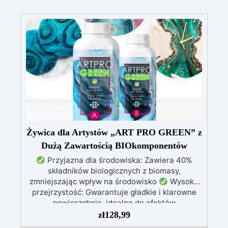
Żywica dla Artystów „ART PRO GREEN” z
Dużą Zawartością BIOkomponentów
Przyjazna dla środowiska: Zawiera 40%
składników biologicznych z biomasy,
zmniejszając wpływ na środowisko
Wysoka
przejrzystość: Gwarantuje gładkie i klarowne
powierzchnie, idealne do efektów
dekoracyjnych
Wytrzymała i stabilna:
zł
128,99
Ochrona przed promieniowaniem UV, wilgocią i