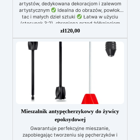
artystów, dedykowana dekoracjom i zalewom
dokładnie odmierzyć potrzebną ilość żywicy,
artystycznym
Idealna do obrazów, powłok,
minimalizując błędy i zapewniając idealny
tac i małych dzieł sztuki
Łatwa w użyciu
końcowy rezultat, w jednym przygotowaniu. Na
(stosunek 3:2), chroniona przed żółknięciem
co jeszcze czekasz? Dodaj Elektroniczną Wagę
dzięki specjalnym filtrom UV
Gęsta formuła:
zł
120,00
ResinPro do swojego koszyka!
nie kapie, utrzymując precyzyjne i czyste wzory
Utwardza się w 12-24 godziny, zapewniając
błyszczącą i lśniącą powierzchnię
Mieszalnik antypęcherzykowy do żywicy
epoksydowej
Gwarantuje perfekcyjne mieszanie,
zapobiegając tworzeniu się pęcherzyków i