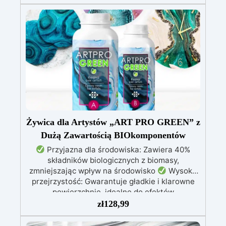
nie kapie, utrzymując precyzyjne i czyste wzory
Utwardza się w 12-24 godziny, zapewniając
błyszczącą i lśniącą powierzchnię
Żywica dla Artystów „ART PRO GREEN” z
Dużą Zawartością BIOkomponentów
Przyjazna dla środowiska: Zawiera 40%
składników biologicznych z biomasy,
zmniejszając wpływ na środowisko
Wysoka
przejrzystość: Gwarantuje gładkie i klarowne
powierzchnie, idealne do efektów
dekoracyjnych
Wytrzymała i stabilna:
zł
128,99
Ochrona przed promieniowaniem UV, wilgocią i
zwiększona odporność mechaniczna
Łatwa