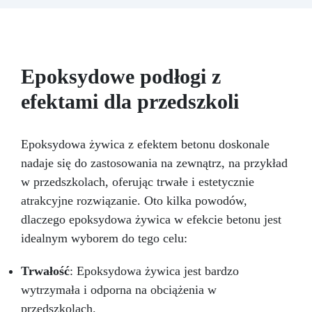
imitując naturalne piękno marmuru Carrara.
Ten zestaw zawiera wszystko, co potrzebne,
aby przekształcić dowolną powierzchnię w
zaskakująco realistyczną replikę marmuru
Carrara, znanego ze swojego jasnego koloru
Epoksydowe podłogi z
białego i charakterystycznych szarych żył.
efektami dla przedszkoli
Zawarta w zestawie żywica epoksydowa jest
formułowana, aby być wytrzymała, trwała i
łatwa w aplikacji, zapewniając gładkie i
błyszczące wykończenie, które nie tylko
Epoksydowa żywica z efektem betonu doskonale
wygląda, ale też imituje prawdziwy marmur.
nadaje się do zastosowania na zewnątrz, na przykład
Idealna do użytku wewnątrz pomieszczeń, ten
w przedszkolach, oferując trwałe i estetycznie
produkt doskonale nadaje się do odnowienia
atrakcyjne rozwiązanie. Oto kilka powodów,
kuchni lub łazienki bez kosztów i złożoności
związanych z instalacją prawdziwych płyt
dlaczego epoksydowa żywica w efekcie betonu jest
marmurowych. Aplikacja zestawu efektu
idealnym wyborem do tego celu:
marmuru Carrara jest prosta i dostępna nawet
dla osób bez wcześniejszego doświadczenia w
Trwałość
: Epoksydowa żywica jest bardzo
pracach rękodzielniczych, dzięki szczegółowym
instrukcjom prowadzącym użytkownika przez
wytrzymała i odporna na obciążenia w
etapy przygotowania powierzchni, mieszania i
przedszkolach.