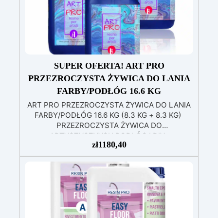
znajduje się lakier o zawartości 98% substancji
stałych, co jest wyjątkowo wysokim
wskaźnikiem i charakterystycznym dla
produktów premium lub wysokowydajnych. Dla
porównania, standardowe farby i powłoki
zwykle zawierają od 30% do 70% substancji
stałych.
SUPER OFERTA! ART PRO
PRZEZROCZYSTA ŻYWICA DO LANIA
FARBY/PODŁÓG 16.6 KG
ART PRO PRZEZROCZYSTA ŻYWICA DO LANIA
FARBY/PODŁÓG 16.6 KG (8.3 KG + 8.3 KG)
PRZEZROCZYSTA ŻYWICA DO
ARTYSTYCZNYCH PODŁÓG I DIY
zł
1180,40
Wysokowydajna przezroczysta żywica to
dwuskładnikowy produkt przeznaczony do
artystycznych podłóg oraz do projektów DIY.
Oryginalna formuła „ART PRO” zapewnia
długotrwałe gładkie i błyszczące wykończenie
najwyższej jakości. Nasze najlepiej sprzedające
się rozwiązanie podłogowe charakteryzuje się
doskonałą odpornością na duży ruch pieszy i