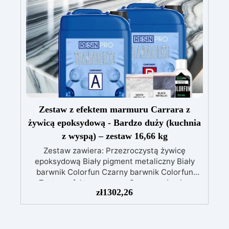
w użyciu: Niska reakcja egzotermiczna
umożliwia zalewy do 1 cm, zapobiegając
żółknięciu i przegrzewaniu
Szerokie
zastosowanie: Nadaje się do powłok stołów, tac
i małych dzieł sztuki
Zestaw z efektem marmuru Carrara z
żywicą epoksydową - Bardzo duży (kuchnia
z wyspą) – zestaw 16,66 kg
Zestaw zawiera: Przezroczystą żywicę
epoksydową Biały pigment metaliczny Biały
barwnik Colorfun Czarny barwnik Colorfun
Zestaw efektu marmuru Carrara z żywicą
zł
1302,26
epoksydową to innowacyjny produkt
zaprojektowany, aby nadać Twoim blatom
kuchennym, podstawom umywalki lub innym
powierzchniom luksusowy i elegancki wygląd,