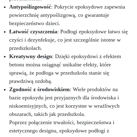
aplikacji żywicy epoksydowej, a następnie
Antypoślizgowość
: Pokrycie epoksydowe zapewnia
uzyskania pożądanego efektu marmurowego.
powierzchnię antypoślizgową, co gwarantuje
Wynikiem jest piękna powierzchnia, odporna na
wodę, ciepło i zadrapania, która wzbogaca
bezpieczeństwo dzieci.
wnętrze o ponadczasowy akcent i klasę.
Łatwość czyszczenia
: Podłogi epoksydowe łatwo się
czyści i dezynfekuje, co jest szczególnie istotne w
przedszkolach.
Kreatywny design
: Dzięki epoksydowi z efektem
betonu można osiągnąć unikalne efekty, które
sprawią, że podłoga w przedszkolu stanie się
prawdziwą ozdobą.
Zgodność z środowiskiem
: Wiele produktów na
bazie epoksydu jest przyjaznych dla środowiska i
niskoemisyjnych, co jest korzystne w wrażliwych
obszarach, takich jak przedszkola.
Poprzez połączenie trwałości, bezpieczeństwa i
estetycznego designu, epoksydowe podłogi z