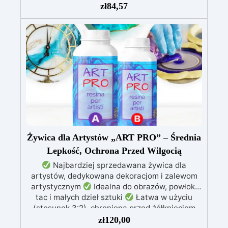
patyczki do mieszania, rękawiczki i kubeczki.
zł
84,57
Nr 2. Zestaw startowy z żywicy epoksydowej
+ 100 akcesoriów:500 g przezroczystej żywicy
epoksydowej One to One + 100 przydatnych
akcesoriów do tworzenia biżuterii. Zawiera: 500
g żywicy, 12 dodatków dekoracyjnych, suszone
kwiaty, silikonową formę z literami, breloczki,
końcówki do miniwiertarki, ponad 100
elementów.
Żywica dla Artystów „ART PRO” – Średnia
Lepkość, Ochrona Przed Wilgocią
Najbardziej sprzedawana żywica dla
artystów, dedykowana dekoracjom i zalewom
artystycznym
Idealna do obrazów, powłok,
tac i małych dzieł sztuki
Łatwa w użyciu
(stosunek 3:2), chroniona przed żółknięciem
dzięki specjalnym filtrom UV
Gęsta formuła:
zł
120,00