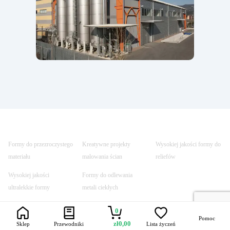
Formy do przezroczystego
Kreatywne projekty
Wysokiej jakości formy do
materiału
malowania ścian
reliefów
Wysokiej jakości
Formy do odlewania
ultralekkie formy
metali ciekłych
0
Pomoc
zł
0,00
Sklep
Przewodniki
Lista życzeń
Trustpilot
Szybka dostawa
Bezpieczne
Uczynione