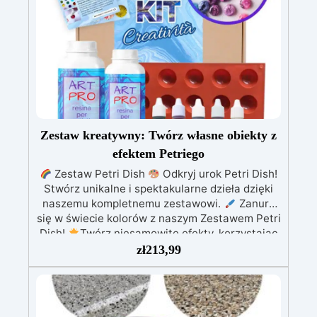
Zestaw kreatywny: Twórz własne obiekty z
efektem Petriego
Zestaw Petri Dish
Odkryj urok Petri Dish!
Stwórz unikalne i spektakularne dzieła dzięki
naszemu kompletnemu zestawowi.
Zanurz
się w świecie kolorów z naszym Zestawem Petri
Dish!
Twórz niesamowite efekty, korzystając
z naszego przewodnika! Zestaw zawiera
zł
213,99
wszystko, czego potrzebujesz, aby zacząć: 830
gramów żywicy epoksydowej formę silikonową
do półkolistych kształtów 5 kolorów na bazie
alkoholu rękawice i narzędzia do mieszania