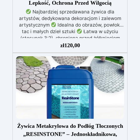
Lepkość, Ochrona Przed Wilgocią
Najbardziej sprzedawana żywica dla
artystów, dedykowana dekoracjom i zalewom
artystycznym
Idealna do obrazów, powłok,
tac i małych dzieł sztuki
Łatwa w użyciu
(stosunek 3:2), chroniona przed żółknięciem
dzięki specjalnym filtrom UV
Gęsta formuła:
zł
120,00
nie kapie, utrzymując precyzyjne i czyste wzory
Utwardza się w 12-24 godziny, zapewniając
błyszczącą i lśniącą powierzchnię
Żywica Metakrylowa do Podłóg Tłoczonych
„RESINSTONE” – Jednoskładnikowa,