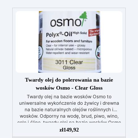
Twardy olej do polerowania na bazie
wosków Osmo - Clear Gloss
Twardy olej na bazie wosków Osmo to
uniwersalne wykończenie do żywicy i drewna
na bazie naturalnych olejów roślinnych i
wosków. Odporny na wodę, brud, piwo, wino,
colę i ślinę, twardy olej na bazie wosków Osmo
jest mikroporowaty i tworzy molekularne
zł
149,92
wiązania z drewnem, dzięki czemu nie pęka ani