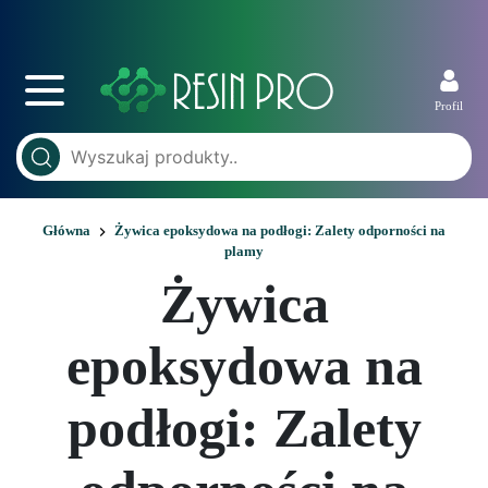
Profil
Główna
Żywica epoksydowa na podłogi: Zalety odporności na
plamy
Żywica
epoksydowa na
podłogi: Zalety