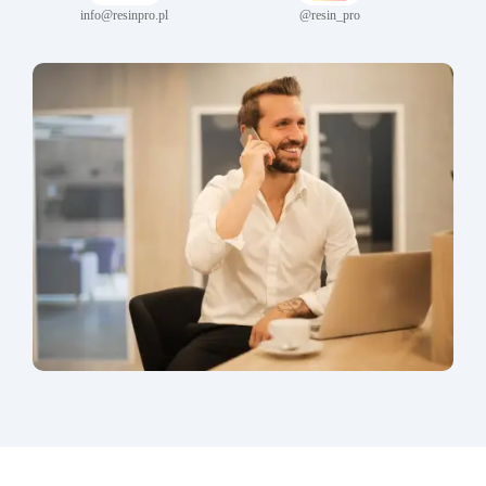
info@resinpro.pl
@resin_pro