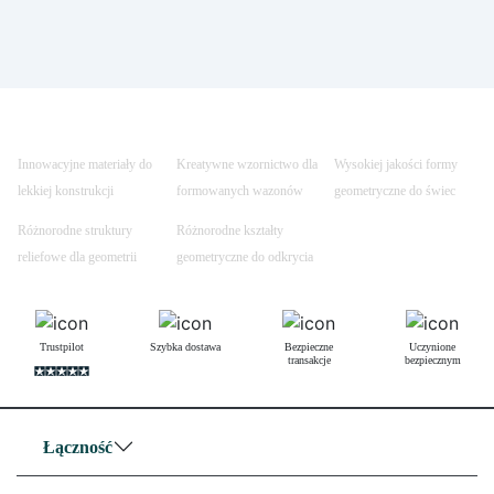
Innowacyjne materiały do
Kreatywne wzornictwo dla
Wysokiej jakości formy
lekkiej konstrukcji
formowanych wazonów
geometryczne do świec
Różnorodne struktury
Różnorodne kształty
reliefowe dla geometrii
geometryczne do odkrycia
Trustpilot
Szybka dostawa
Bezpieczne
Uczynione
transakcje
bezpiecznym
Łączność