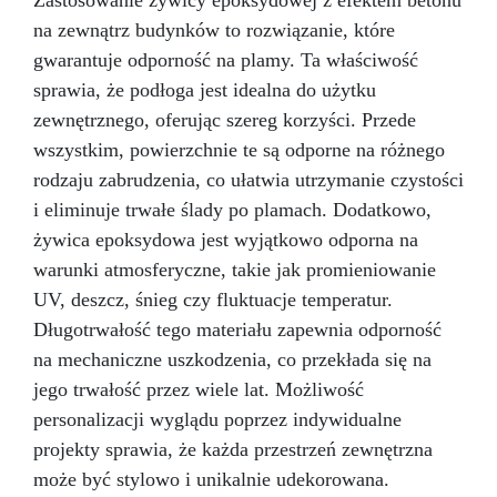
Zastosowanie żywicy epoksydowej z efektem betonu
opakowania, aby uniknąć zanieczyszczeń. FAQ
epoksydowa. Niska wrażliwość na wilgoć
na zewnątrz budynków to rozwiązanie, które
Czy nadaje się do lakierowanego parkietu? Tak,
pozwala na pracę w każdych warunkach
należy tylko lekko przeszlifować powierzchnię.
gwarantuje odporność na plamy. Ta właściwość
atmosferycznych. Idealna do każdego typu
Czy można stosować na zewnątrz? Tak, dzięki
podłóg: – garażowe podłogi epoksydowe –
sprawia, że podłoga jest idealna do użytku
wysokiej odporności na UV i warunki
fabryczne podłogi epoksydowe – domowe
zewnętrznego, oferując szereg korzyści. Przede
atmosferyczne. Czy potrzebny jest podkład?
podłogi epoksydowe 3D – kwasoodporne
wszystkim, powierzchnie te są odporne na różnego
Nie, wystarczy czysta i sucha powierzchnia.
podłogi epoksydowe Zastosowanie: –
rodzaju zabrudzenia, co ułatwia utrzymanie czystości
garażowe podłogi epoksydowe, fabryczne
podłogi epoksydowe, domowe podłogi
i eliminuje trwałe ślady po plamach. Dodatkowo,
epoksydowe 3D, podłogi biurowe,
żywica epoksydowa jest wyjątkowo odporna na
kwasoodporne podłogi epoksydowe; – dzieła
warunki atmosferyczne, takie jak promieniowanie
sztuki, tworzenie obiektów artystycznych
(obrazy, panele, itp.) techniką “fluid-art”; –
UV, deszcz, śnieg czy fluktuacje temperatur.
pokrycie powierzchni, przedmiotów i mebli, by
Długotrwałość tego materiału zapewnia odporność
kolor nabrał głębi i blasku; – betonowe blaty
na mechaniczne uszkodzenia, co przekłada się na
kuchenne; – tworzenie efektu 3D między innymi
jego trwałość przez wiele lat. Możliwość
na wydrukach, zdjęciach i obrazach; –
utrwalanie wypełniaczy (elementy dekoracyjne,
personalizacji wyglądu poprzez indywidualne
szkło, kamień, kwarc, itd.) – stworzenie idealnie
projekty sprawia, że każda przestrzeń zewnętrzna
przezroczystej warstwy ochronnej na Twoich
może być stylowo i unikalnie udekorowana.
projektach.