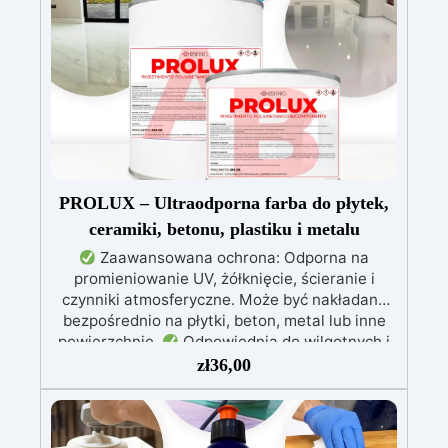
pęcherzyki powietrza i zapewniająca gładkie
wykończenie.
Bezpieczna i nietoksyczna,
wolna od BPA/VOC, certyfikowana do
długotrwałego kontaktu ze skórą.
PROLUX – Ultraodporna farba do płytek,
ceramiki, betonu, plastiku i metalu
Zaawansowana ochrona: Odporna na
promieniowanie UV, żółknięcie, ścieranie i
czynniki atmosferyczne. Może być nakładana
bezpośrednio na płytki, beton, metal lub inne
powierzchnie.
Odpowiednia do wilgotnych i
intensywnie użytkowanych miejsc: Specjalna
zł
36,00
formuła, idealna do środowisk wymagających
najwyższej trwałości.
Wszechstronne i
personalizowane wykończenie: Dostępna w
kolorystyce RAL lub NCS, z wykończeniem w