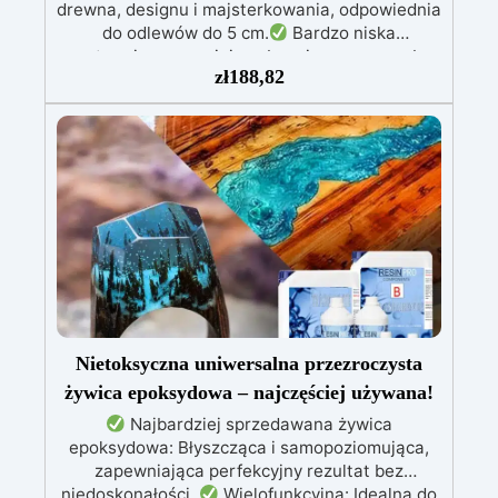
drewna, designu i majsterkowania, odpowiednia
do odlewów do 5 cm.
Bardzo niska
egzotermia zapewniająca bezpieczną pracę bez
zł
188,82
przegrzewania.
Odporna na zarysowania i
żółknięcie dzięki filtrom UV i wysokiej jakości
mechanicznej.
Niska lepkość, eliminująca
pęcherzyki powietrza i zapewniająca gładkie
wykończenie.
Bezpieczna i nietoksyczna,
wolna od BPA/VOC, certyfikowana do
długotrwałego kontaktu ze skórą.
Nietoksyczna uniwersalna przezroczysta
żywica epoksydowa – najczęściej używana!
Najbardziej sprzedawana żywica
epoksydowa: Błyszcząca i samopoziomująca,
zapewniająca perfekcyjny rezultat bez
niedoskonałości.
Wielofunkcyjna: Idealna do