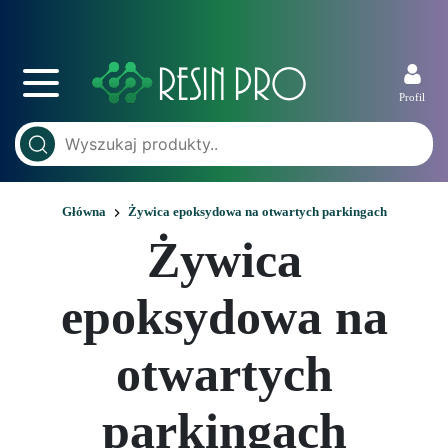
Profil
Główna
Żywica epoksydowa na otwartych parkingach
Żywica
epoksydowa na
otwartych
parkingach