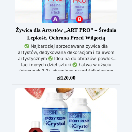
Żywica dla Artystów „ART PRO” – Średnia
Lepkość, Ochrona Przed Wilgocią
Najbardziej sprzedawana żywica dla
artystów, dedykowana dekoracjom i zalewom
artystycznym
Idealna do obrazów, powłok,
tac i małych dzieł sztuki
Łatwa w użyciu
(stosunek 3:2), chroniona przed żółknięciem
dzięki specjalnym filtrom UV
Gęsta formuła:
zł
120,00
nie kapie, utrzymując precyzyjne i czyste wzory
Utwardza się w 12-24 godziny, zapewniając
błyszczącą i lśniącą powierzchnię