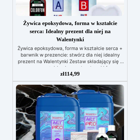
Żywica epoksydowa, forma w kształcie
serca: Idealny prezent dla niej na
Walentynki
Żywica epoksydowa, forma w kształcie serca +
barwnik w prezencie: stwórz dla niej idealny
prezent na Walentynki Zestaw składający się z
przezroczystej żywicy epoksydowej i formy
zł
114,99
silikonowej w kształcie serca (+czerwony
barwnik w prezencie!). Idealny do tworzenia
spersonalizowanych przedmiotów
dekoracyjnych, podstawek lub wyjątkowych
prezentów. Żywica epoksydowa po
stwardnieniu staje się twarda i błyszcząca,
idealna do uchwycenia dowolnego rodzaju
pamiątki wewnątrz formy serca. Oryginalnym i
czułym pomysłem na prezent na Walentynki
może być zestaw ręcznie robionych podkładek z