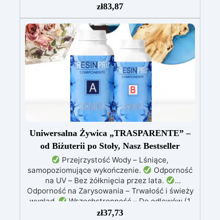
lepkość: Zapewnia odlewy bez pęcherzyków,
zł
83,87
kompatybilna z drewnem, silikonem, szkłem,
metalem i innymi materiałami
Bezpieczna po
utwardzeniu: Nietoksyczna, bezpieczna dla
skóry, wolna od BPA i rozpuszczalników (VOC
Free)
Błyszcząca i samopoziomująca: Z
filtrami UV przeciw żółknięciu dla trwałego i
lśniącego wykończenia
Uniwersalna Żywica „TRASPARENTE” –
od Biżuterii po Stoły, Nasz Bestseller
Przejrzystość Wody – Lśniące,
samopoziomujące wykończenie.
Odporność
na UV – Bez żółknięcia przez lata.
Odporność na Zarysowania – Trwałość i świeży
wygląd.
Wszechstronność – Do odlewów (1
mm–2 cm), powłok, biżuterii, stołów i dzieł
zł
37,73