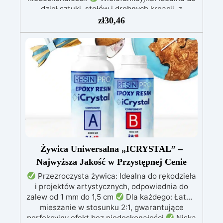
dzieł sztuki, stołów i drobnych kreacji, z
możliwością wylewania od 1 mm do 2 cm.
zł
30,46
Odporna na zarysowania i promieniowanie UV:
Gwarantuje trwałe, intensywne i nienaruszone
prace, które nie żółkną z biegiem czasu.
Niska lepkość i formuła przeciwbąbelkowa: Dla
perfekcyjnych rezultatów, idealna do wlewania
do form i zatapiania.
Certyfikowana jako
bezpieczna po utwardzeniu: Bezpieczna w
kontakcie ze skórą, wolna od BPA i VoC,
zapewniając bezpieczeństwo i wysoką jakość.
Żywica Uniwersalna „ICRYSTAL” –
Najwyższa Jakość w Przystępnej Cenie
Przezroczysta żywica: Idealna do rękodzieła
i projektów artystycznych, odpowiednia do
zalew od 1 mm do 1,5 cm
Dla każdego: Łatwe
mieszanie w stosunku 2:1, gwarantujące
perfekcyjny efekt bez niedoskonałości
Niska