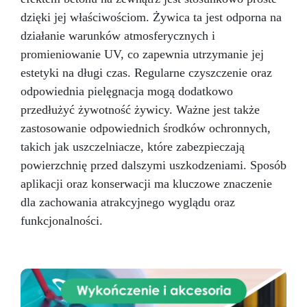
designerskie najwyższej klasy, które
dzięki jej właściwościom. Żywica ta jest odporna na
natychmiast podnosi standardy kuchni, czyniąc
ją powodem do dumy w Twoim domu. Wybierz
działanie warunków atmosferycznych i
nasz zestaw, aby zmodernizować swoją
promieniowanie UV, co zapewnia utrzymanie jej
kuchnię, łącząc funkcjonalność z urokiem, i
estetyki na długi czas. Regularne czyszczenie oraz
pozwól się inspirować każdego dnia blaskiem i
odpowiednia pielęgnacja mogą dodatkowo
trwałością, jakie oferuje.
przedłużyć żywotność żywicy. Ważne jest także
zastosowanie odpowiednich środków ochronnych,
takich jak uszczelniacze, które zabezpieczają
powierzchnię przed dalszymi uszkodzeniami. Sposób
aplikacji oraz konserwacji ma kluczowe znaczenie
dla zachowania atrakcyjnego wyglądu oraz
funkcjonalności.