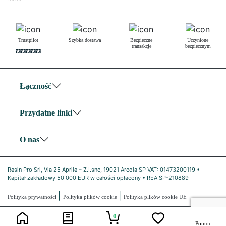
Trustpilot
Szybka dostawa
Bezpieczne
Uczynione
transakcje
bezpiecznym
Łączność
Przydatne linki
O nas
Resin Pro Srl, Via 25 Aprile – Z.I.snc, 19021 Arcola SP VAT: 01473200119 •
Kapitał zakładowy 50 000 EUR w całości opłacony • REA SP-210889
|
|
Polityka prywatności
Polityka plików cookie
Polityka plików cookie UE
0
Pomoc