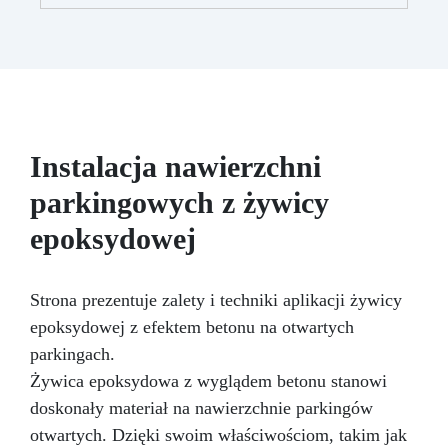
sztuki.
Łatwość Użycia – Niska lepkość, brak
pęcherzyków powietrza.
Profesjonalne
Wyniki – Idealna do hobbystycznych i
zaawansowanych projektów.
Instalacja nawierzchni
parkingowych z żywicy
epoksydowej
Strona prezentuje zalety i techniki aplikacji żywicy
epoksydowej z efektem betonu na otwartych
parkingach.
Żywica epoksydowa z wyglądem betonu stanowi
doskonały materiał na nawierzchnie parkingów
otwartych. Dzięki swoim właściwościom, takim jak