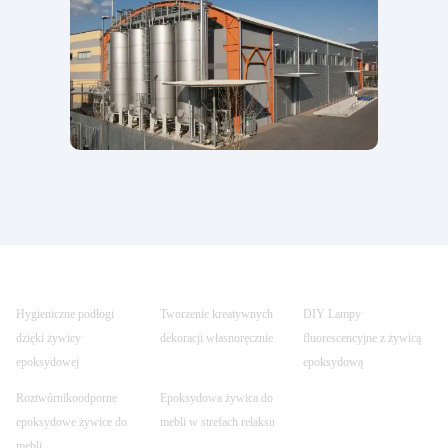
Hygieniczne podłogi
Tworzenie kreatywnych
DIY Lampy
dzięki żywicy
dekoracji własnoręcznie
fluorescencyjne z żywicą
epoksydowej
epoksydową
Roztwórnikoodporne
Epoksydowa żywica do
epoksydowe żywice do
mebli w strefach relaksu
mebli