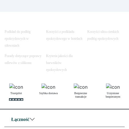
Podkład do podłóg
Korzyści z podkładu
Korzyści ultra-cienkich
epoksydowych w
epoksydowego w hotelach
podłóg epoksydowych
siłowniach
Porady dotyczące poprawy
Kryteria jakości dla
odlewów z silikonu
barwników
epoksydowych
Trustpilot
Szybka dostawa
Bezpieczne
Uczynione
transakcje
bezpiecznym
Łączność