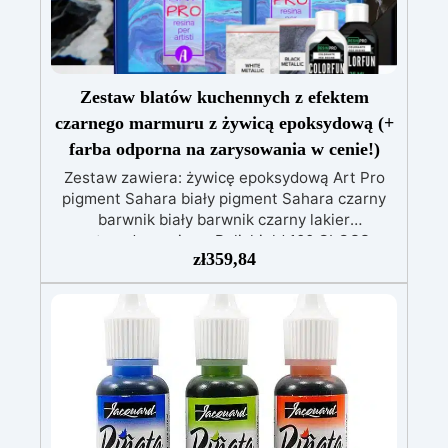
Zestaw blatów kuchennych z efektem
czarnego marmuru z żywicą epoksydową (+
farba odporna na zarysowania w cenie!)
Zestaw zawiera: żywicę epoksydową Art Pro
pigment Sahara biały pigment Sahara czarny
barwnik biały barwnik czarny lakier
antyzadrapaniowy Polishield 100 GLOSS
zł
359,84
Zrewolucjonizuj swoją kuchnię ponadczasową
elegancją naszego zestawu do blatu
kuchennego z efektem marmuru black gold &
bronze, mistrzowsko stworzonego, aby
połączyć luksus i funkcjonalność. Ten
ekskluzywny zestaw to idealne rozwiązanie dla
tych, którzy pragną przekształcić swoją kuchnię
w arcydzieło designu, oferując innowacyjną i
wyjątkowo trwałą alternatywę dla tradycyjnego