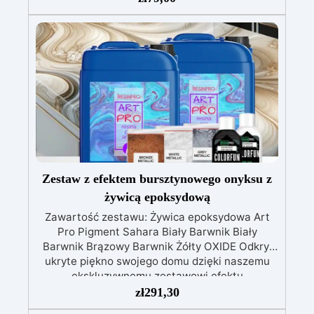
kwiatu umożliwia tworzenie eleganckich
elementów z żywicy.
Zestaw doskonały do
tworzenia biżuterii, ozdób i małych odlewów
artystycznych.
Idealny dla osób, które chcą
połączyć przezroczystość żywicy z metalicznym
efektem pigmentu.
Kompletny zestaw
ułatwiający kreatywną pracę zarówno
początkującym, jak i zaawansowanym twórcom.
Zestaw z efektem bursztynowego onyksu z
żywicą epoksydową
Zawartość zestawu: Żywica epoksydowa Art
Pro Pigment Sahara Biały Barwnik Biały
Barwnik Brązowy Barwnik Żółty OXIDE Odkryj
ukryte piękno swojego domu dzięki naszemu
ekskluzywnemu zestawowi efektu
bursztynowego onyksu z żywicą epoksydową,
zł
291,30
rozwiązaniu idealnemu do przekształcania