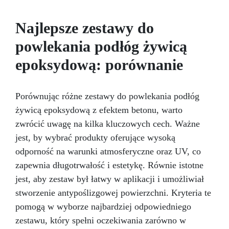
szybką i trwałą ochronę.
aplikacji żywicy epoksydowej, a następnie
Idealna do garaży,
dziedzińców, magazynów i placów – odporna na
uzyskania pożądanego efektu marmurowego.
Najlepsze zestawy do
Wynikiem jest piękna powierzchnia, odporna na
ekstremalne temperatury i środki chemiczne.
powlekania podłóg żywicą
wodę, ciepło i zadrapania, która wzbogaca
wnętrze o ponadczasowy akcent i klasę.
epoksydową: porównanie
Porównując różne zestawy do powlekania podłóg
żywicą epoksydową z efektem betonu, warto
zwrócić uwagę na kilka kluczowych cech. Ważne
jest, by wybrać produkty oferujące wysoką
odporność na warunki atmosferyczne oraz UV, co
zapewnia długotrwałość i estetykę. Równie istotne
jest, aby zestaw był łatwy w aplikacji i umożliwiał
stworzenie antypoślizgowej powierzchni. Kryteria te
pomogą w wyborze najbardziej odpowiedniego
zestawu, który spełni oczekiwania zarówno w