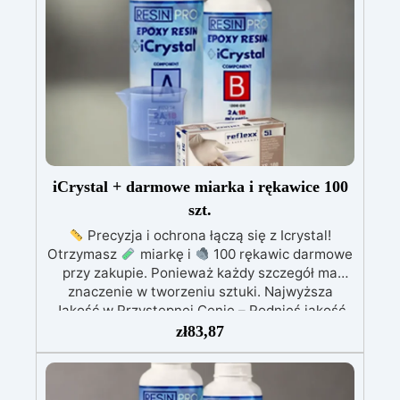
iCrystal + darmowe miarka i rękawice 100
szt.
Precyzja i ochrona łączą się z Icrystal!
Otrzymasz
miarkę i
100 rękawic darmowe
przy zakupie. Ponieważ każdy szczegół ma
znaczenie w tworzeniu sztuki. Najwyższa
Jakość w Przystępnej Cenie – Podnieś jakość
swoich dzieł bez rujnowania portfela! ICRYSTAL
zł
83,87
oferuje najwyższą jakość za ułamek kosztów.
Kryształowa Jasność – Osiągnij niezrównaną
klarowność dzięki naszej bezbłędnej,