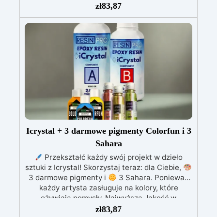
lepkość: Zapewnia odlewy bez pęcherzyków,
zł
83,87
kompatybilna z drewnem, silikonem, szkłem,
metalem i innymi materiałami
Bezpieczna po
utwardzeniu: Nietoksyczna, bezpieczna dla
skóry, wolna od BPA i rozpuszczalników (VOC
Free)
Błyszcząca i samopoziomująca: Z
filtrami UV przeciw żółknięciu dla trwałego i
lśniącego wykończenia
Icrystal + 3 darmowe pigmenty Colorfun i 3
Sahara
Przekształć każdy swój projekt w dzieło
sztuki z Icrystal! Skorzystaj teraz: dla Ciebie,
3 darmowe pigmenty i
3 Sahara. Ponieważ
każdy artysta zasługuje na kolory, które
ożywiają pomysły. Najwyższa Jakość w
Przystępnej Cenie – Podnieś jakość swoich
zł
83,87