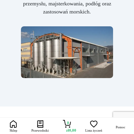
przemysłu, majsterkowania, podłóg oraz
zastosowań morskich.
0
Ramka żywiczna do
Rama żywiczna do zdjęć
Ramka z żywicy
Pomoc
zł
0,00
Sklep
Przewodniki
Lista życzeń