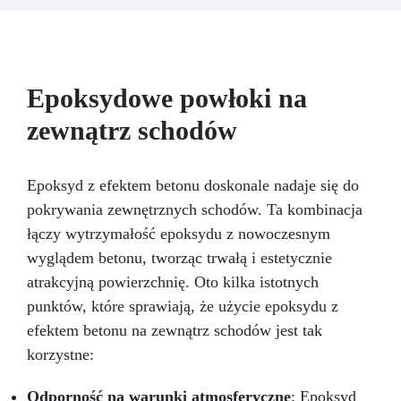
chroniąc je przed zużyciem i przywracając blask
podkład, druga samopoziomująca bezpośrednio
twoim powierzchniom! EasyFloor spełnia
na powierzchnię.
Doskonała przyczepność
wymagania normy europejskiej EN 13813 i
także do wilgotnych, nierównych lub
standardu LEED 4.2. Zakres zastosowań Emalia
uszkodzonych powierzchni.
Możliwość
epoksydowa odnawiająca i chroniąca: • brodziki
pełnego barwienia – dowolny pigment według
Epoksydowe powłoki na
• wanny • armatura łazienkowa • płytki •
potrzeb.
Odporna na ścieranie i przejezdna
podłogi • urządzenia AGD • beton • podkłady •
(z poliuretanowym wykończeniem odpornym na
zewnątrz schodów
cement
zarysowania).
Szybkie schnięcie – cały cykl
aplikacji w ciągu jednego dnia.
Epoksyd z efektem betonu doskonale nadaje się do
pokrywania zewnętrznych schodów. Ta kombinacja
łączy wytrzymałość epoksydu z nowoczesnym
wyglądem betonu, tworząc trwałą i estetycznie
atrakcyjną powierzchnię. Oto kilka istotnych
punktów, które sprawiają, że użycie epoksydu z
efektem betonu na zewnątrz schodów jest tak
korzystne:
Odporność na warunki atmosferyczne
: Epoksyd