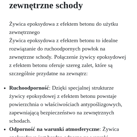
pomoc i porady. Przezroczysta Żywica
zewnętrzne schody
Epoksydowa ICRYSTAL jest idealna do
Twórczości i Rękodzieła: Odlewów żywicznych
od 1 mm do 2 cm grubości (możliwe jest
Żywica epoksydowa z efektem betonu do użytku
tworzenie wielu warstw) Odlewów w formach
zewnętrznego
silikonowych (biżuteria, podstawki, tace)
Odlewania przedmiotów i materiałów (monety,
Żywica epoksydowa z efektem betonu to idealne
kamienie, muszle, korki itp.) Meblarstwa i
rozwiązanie do ruchoodpornych powłok na
stolarstwa (stoły drewno-żywiczne itp.) Dzieł
zewnętrzne schody. Połączenie żywicy epoksydowej
sztuki, podłóg i powłok ochronnych Impregnacji
z efektem betonu oferuje szereg zalet, które są
włókna szklanego i węglowego (naprawy,
powłoki ochronne)
Przekształć swoje
szczególnie przydatne na zewnątrz:
pomysły w rzeczywistość – Rób rzemiosło z
Żywicą ICRYSTAL! Kup Teraz i Zanurz Się w
Ruchoodporność
: Dzięki specjalnej strukturze
Świat Kreatywności!
żywicy epoksydowej z efektem betonu powstaje
powierzchnia o właściwościach antypoślizgowych,
zapewniającą bezpieczeństwo na zewnętrznych
schodach.
Odporność na warunki atmosferyczne
: Żywica