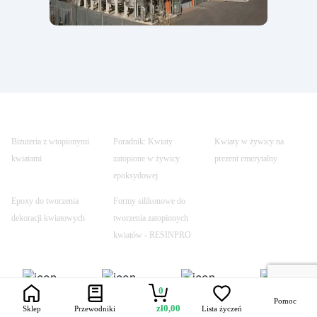
Biżuteria z wtopionymi
Poradnik: Kwiaty
Kwiaty w żywicy na
kwiatami
zatopione w żywicy
prezent emerytalny
epoksydowej
Epoxy do tworzenia
Formy silikonowe do
dekoracji kwiatowych
tworzenia zatopionych
kwiatów - RESINPRO
0
Trustpilot
Szybka dostawa
Bezpieczne
Uczynione
Pomoc
transakcje
bezpiecznym
zł
0,00
Sklep
Przewodniki
Lista życzeń