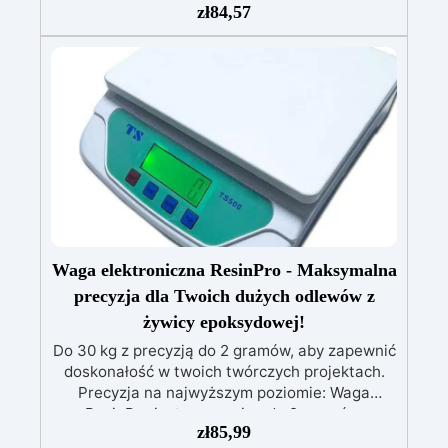
patyczki do mieszania, rękawiczki i kubeczki.
zł
84,57
Nr 2. Zestaw startowy z żywicy epoksydowej
+ 100 akcesoriów:500 g przezroczystej żywicy
epoksydowej One to One + 100 przydatnych
akcesoriów do tworzenia biżuterii. Zawiera: 500
g żywicy, 12 dodatków dekoracyjnych, suszone
kwiaty, silikonową formę z literami, breloczki,
końcówki do miniwiertarki, ponad 100
elementów.
Waga elektroniczna ResinPro - Maksymalna
precyzja dla Twoich dużych odlewów z
żywicy epoksydowej!
Do 30 kg z precyzją do 2 gramów, aby zapewnić
doskonałość w twoich twórczych projektach.
Precyzja na najwyższym poziomie: Waga
ResinPro jest precyzyjna do 2 gramów,
zł
85,99
umożliwiając ważenie do 30 kg, co zapewnia