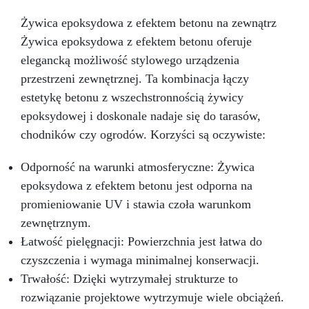
darmowe niezbędne narzędzia, aby zacząć
tworzyć od razu! Ten zestaw to nie tylko
Żywica epoksydowa z efektem betonu na zewnątrz
prezent, to zaproszenie do kreatywnej
Żywica epoksydowa z efektem betonu oferuje
przygody. Idealny do tworzenia
niestandardowych stołów, unikalnych blatów
elegancką możliwość stylowego urządzenia
lub do innych projektów artystycznych. Daj
przestrzeni zewnętrznej. Ta kombinacja łączy
możliwość tworzenia trwałych wspomnień i
estetykę betonu z wszechstronnością żywicy
unikalnych elementów dekoracji wnętrz.
epoksydowej i doskonale nadaje się do tarasów,
Świętuj kreatywność tego Bożego Narodzenia z
naszym Zestawem Bożonarodzeniowym Żywicy
chodników czy ogrodów. Korzyści są oczywiste:
Epoksydowej do Stołów!
Odporność na warunki atmosferyczne: Żywica
epoksydowa z efektem betonu jest odporna na
promieniowanie UV i stawia czoła warunkom
zewnętrznym.
Łatwość pielęgnacji: Powierzchnia jest łatwa do
czyszczenia i wymaga minimalnej konserwacji.
Trwałość: Dzięki wytrzymałej strukturze to
rozwiązanie projektowe wytrzymuje wiele obciążeń.