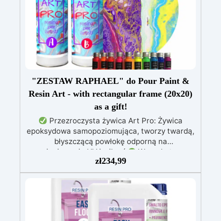
"ZESTAW RAPHAEL" do Pour Paint &
Resin Art - with rectangular frame (20x20)
as a gift!
Przezroczysta żywica Art Pro: Żywica
epoksydowa samopoziomująca, tworzy twardą,
błyszczącą powłokę odporną na
promieniowanie UV i wilgoć.
Wszechstronne
zł
234,99
zastosowanie: Idealna do prac artystycznych
(fluid-art), pokrywania powierzchni, efektów 3D
oraz mocowania elementów dekoracyjnych,
takich jak kamień i szkło.
Dane techniczne:
Stosunek mieszania 100:66, katalizowanie w
ciągu 6 godzin w temperaturze 30°C,