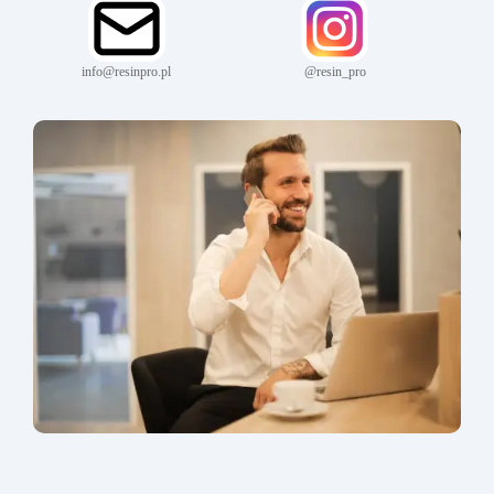
info@resinpro.pl
@resin_pro