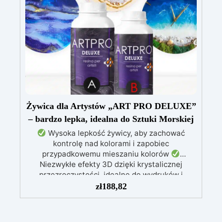
porowatość i zwiększa odporność podłoża.
Uniwersalna kompatybilność: Może być
pokrywany dowolnym systemem żywicznym bez
zmiany koloru podłoża i bez efektu mokrej
powierzchni.
Łatwa aplikacja i produkt
jednoskładnikowy: Prosta i szybka aplikacja,
sucha pozostałość 24% – dla najlepszych
efektów estetycznych i użytkowych.
Żywica dla Artystów „ART PRO DELUXE”
– bardzo lepka, idealna do Sztuki Morskiej
Wysoka lepkość żywicy, aby zachować
kontrolę nad kolorami i zapobiec
przypadkowemu mieszaniu kolorów
Niezwykłe efekty 3D dzięki krystalicznej
przezroczystości, idealne do wydruków i
obrazów
Nie kapie: wszechstronna aplikacja
zł
188,82
na powierzchniach pochylonych, pionowych lub
zakrzywionych, idealna do malowania i powłok
Odporna na wilgoć, z błyszczącą i ochronną