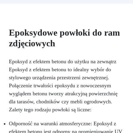
powierzchnią, odpowiednia do każdego
środowiska
Bezpieczna i bezzapachowa,
wolna od rozpuszczalników i BPA, idealna do
komfortowej i przyjemnej pracy
Epoksydowe powłoki do ram
zdjęciowych
Epoksyd z efektem betonu do użytku na zewnątrz
Epoksyd z efektem betonu to idealny wybór do
stylowego urządzenia przestrzeni zewnętrznej.
Połączenie trwałości epoksydu z nowoczesnym
wyglądem betonu tworzy atrakcyjną powierzchnię
dla tarasów, chodników czy mebli ogrodowych.
Zalety tego rodzaju powłoki są liczne:
Odporność na warunki atmosferyczne: Epoksyd z
efektem betonu jest odporny na promieniowanie UV