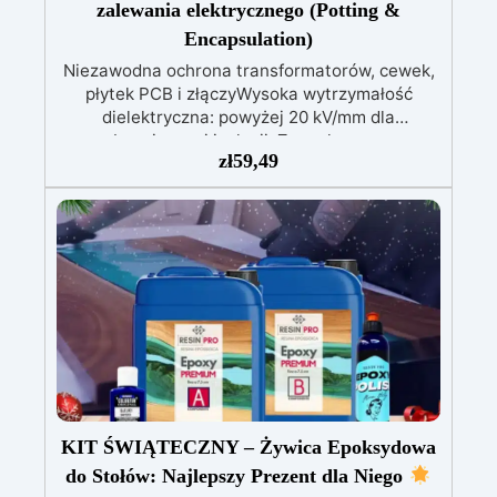
zalewania elektrycznego (Potting &
Encapsulation)
Niezawodna ochrona transformatorów, cewek,
płytek PCB i złączyWysoka wytrzymałość
dielektryczna: powyżej 20 kV/mm dla
bezpiecznej izolacji. Zero skurczu:
zł
59,49
gwarantowana stabilność wymiarowa podczas
utwardzania. Odporność na wilgoć i środki
chemiczne: idealna także do trudnych
warunków. Wszechstronna: odpowiednia do
transformatorów, uzwojeń, płytek PCB i
wrażliwych elementów. Długotrwała
niezawodność: chroni systemy do +150°C
temperatury pracy Dostępna w wersji
przezroczystej (do LED i łatwej kontroli) oraz z
czarnym barwnikiem – osobno, dla ochrony
patentowej i anty-sabotażowej.
KIT ŚWIĄTECZNY – Żywica Epoksydowa
do Stołów: Najlepszy Prezent dla Niego