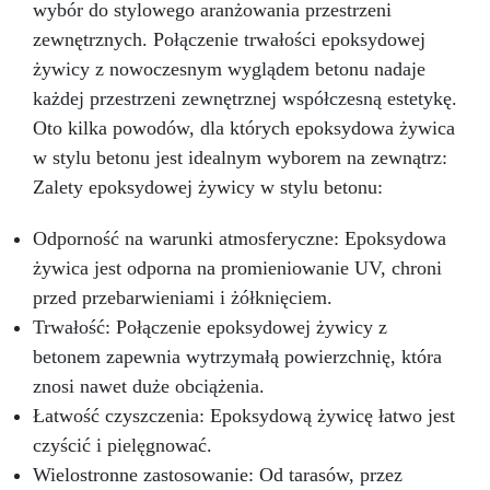
wybór do stylowego aranżowania przestrzeni
Twoje wyroby w biżuterię, certyfikowaną jako
zewnętrznych. Połączenie trwałości epoksydowej
bezpieczną po utwardzeniu.
Masz pytania?
Jako producent oferujemy profesjonalne
żywicy z nowoczesnym wyglądem betonu nadaje
wsparcie: w przypadku pytań skontaktuj się z
każdej przestrzeni zewnętrznej współczesną estetykę.
naszym dedykowanym zespołem wsparcia, aby
Oto kilka powodów, dla których epoksydowa żywica
uzyskać pomoc i porady. Żywica Epoxy
„ICREATION” Szybkowiążąca jest idealna do:
w stylu betonu jest idealnym wyborem na zewnątrz:
Biżuterii i małych ozdób Małych odlewów w
Zalety epoksydowej żywicy w stylu betonu:
formach i rękodzieła Szybkiego prototypowania
miniaturek
Z „ICREATION” nie tylko tworzysz,
Odporność na warunki atmosferyczne: Epoksydowa
ale tworzysz z pewnością siebie. Szybki czas
żywica jest odporna na promieniowanie UV, chroni
utwardzania i bezpieczna, certyfikowana
formuła wzmacniają Twoją kreatywność. Kup
przed przebarwieniami i żółknięciem.
Teraz i Twórz Arcydzieła w Mgnieniu Oka!
Trwałość: Połączenie epoksydowej żywicy z
betonem zapewnia wytrzymałą powierzchnię, która
znosi nawet duże obciążenia.
Łatwość czyszczenia: Epoksydową żywicę łatwo jest
czyścić i pielęgnować.
Wielostronne zastosowanie: Od tarasów, przez