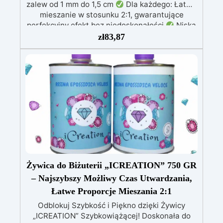
zalew od 1 mm do 1,5 cm
Dla każdego: Łatwe
mieszanie w stosunku 2:1, gwarantujące
perfekcyjny efekt bez niedoskonałości
Niska
lepkość: Zapewnia odlewy bez pęcherzyków,
zł
83,87
kompatybilna z drewnem, silikonem, szkłem,
metalem i innymi materiałami
Bezpieczna po
utwardzeniu: Nietoksyczna, bezpieczna dla
skóry, wolna od BPA i rozpuszczalników (VOC
Free)
Błyszcząca i samopoziomująca: Z
filtrami UV przeciw żółknięciu dla trwałego i
lśniącego wykończenia
Żywica do Biżuterii „ICREATION” 750 GR
– Najszybszy Możliwy Czas Utwardzania,
Łatwe Proporcje Mieszania 2:1
Odblokuj Szybkość i Piękno dzięki Żywicy
„ICREATION” Szybkowiążącej! Doskonała do