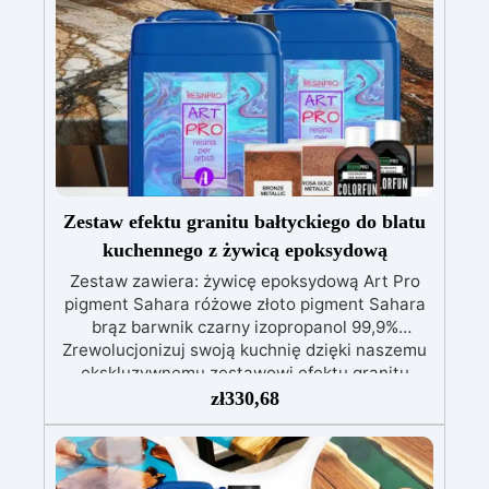
Zestaw efektu granitu bałtyckiego do blatu
kuchennego z żywicą epoksydową
Zestaw zawiera: żywicę epoksydową Art Pro
pigment Sahara różowe złoto pigment Sahara
brąz barwnik czarny izopropanol 99,9%
Zrewolucjonizuj swoją kuchnię dzięki naszemu
ekskluzywnemu zestawowi efektu granitu
Morze Bałtyckie w kolorze brązowym na blat
zł
330,68
kuchenny z żywicy epoksydowej. Dzięki
swojemu luksusowemu wykończeniu i
niezrównanej wytrzymałości, ten zestaw
zamienia Twoją przestrzeń kulinarną w