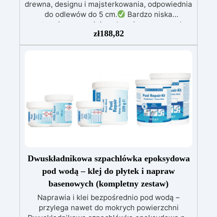
drewna, designu i majsterkowania, odpowiednia
do odlewów do 5 cm.
Bardzo niska
egzotermia zapewniająca bezpieczną pracę bez
zł
188,82
przegrzewania.
Odporna na zarysowania i
żółknięcie dzięki filtrom UV i wysokiej jakości
mechanicznej.
Niska lepkość, eliminująca
pęcherzyki powietrza i zapewniająca gładkie
wykończenie.
Bezpieczna i nietoksyczna,
wolna od BPA/VOC, certyfikowana do
długotrwałego kontaktu ze skórą.
Dwuskładnikowa szpachlówka epoksydowa
pod wodą – klej do płytek i napraw
basenowych (kompletny zestaw)
Naprawia i klei bezpośrednio pod wodą –
przylega nawet do mokrych powierzchni