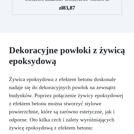
ożywiają pomysły. Najwyższa Jakość w
Przystępnej Cenie – Podnieś jakość swoich
zł
83,87
dzieł bez rujnowania portfela! ICRYSTAL oferuje
najwyższą jakość za ułamek kosztów.
Kryształowa Jasność – Osiągnij niezrównaną
klarowność dzięki naszej bezbłędnej,
kryształowo czystej żywicy epoksydowej. Twoje
projekty będą mienić się szklanym
Dekoracyjne powłoki z żywicą
wykończeniem, które zachwyca.
Odporność
na UV - Ciesz się długowiecznością swoich
epoksydową
projektów! ICRYSTAL jest specjalnie
opracowana, aby nie żółkła z czasem,
zapewniając, że Twoje twory pozostaną żywe i
Żywica epoksydowa z efektem betonu doskonale
fascynujące.
Wielozadaniowe Cudo – Rób
nadaje się do dekoracyjnych powłok na zewnątrz
rzemiosło z pewnością siebie! Lśniąca i
samopoziomująca się powierzchnia ICRYSTAL
budynków. Poprzez połączenie żywicy epoksydowej
jest idealna zarówno dla początkujących, jak i
z efektem betonu można stworzyć stylowe
profesjonalistów.
Nieskończone Możliwości
powierzchnie, które są zarówno estetyczne, jak i
Wtapiania – Bezproblemowo łącz ICRYSTAL z
odporne. Oto kilka cech i zalety wyróżniających
drewnem, tkaniną, szkłem, papierem,
kamieniem i innymi materiałami.
Prosty
żywicę epoksydową z efektem betonu:
Stosunek Mieszania 2:1 – Pożegnaj się z