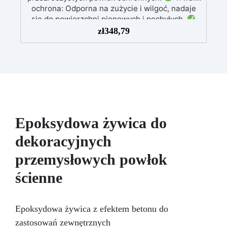
ochrona: Odporna na zużycie i wilgoć, nadaje
się do powierzchni pionowych i pochyłych.
Błyszcząca i naprawcza: Jedna warstwa
zł
348,79
zapewnia gładką, lśniącą powierzchnię
chronioną przed infiltracją.
Możliwość
barwienia: Kompatybilna z barwnikami i
metalicznymi proszkami dla unikalnych efektów
kolorystycznych.
Łatwa aplikacja:
Bezrozpuszczalnikowa i bezwonna, 1 kg
pokrywa około 1 m² (przy grubości 1 mm).
Epoksydowa żywica do
dekoracyjnych
przemysłowych powłok
ścienne
Epoksydowa żywica z efektem betonu do
zastosowań zewnętrznych