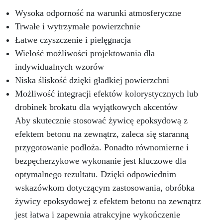
trudnościami! Nasza żywica epoksydowa ma
Wysoka odporność na warunki atmosferyczne
najprostszy stosunek mieszania 2:1 według
Trwałe i wytrzymałe powierzchnie
wagi, co sprawia, że proces twórczy staje się
Łatwe czyszczenie i pielęgnacja
bezproblemowy.
Masz pytania? Jako
producent oferujemy profesjonalne wsparcie: w
Wielość możliwości projektowania dla
przypadku pytań skontaktuj się z naszym
indywidualnych wzorów
dedykowanym zespołem wsparcia, aby uzyskać
Niska śliskość dzięki gładkiej powierzchni
pomoc i porady. Przezroczysta Żywica
Epoksydowa ICRYSTAL jest idealna do
Możliwość integracji efektów kolorystycznych lub
Twórczości i Rękodzieła: Odlewów żywicznych
drobinek brokatu dla wyjątkowych akcentów
od 1 mm do 2 cm grubości (możliwe jest
Aby skutecznie stosować żywicę epoksydową z
tworzenie wielu warstw) Odlewów w formach
efektem betonu na zewnątrz, zaleca się staranną
silikonowych (biżuteria, podstawki, tace)
Odlewania przedmiotów i materiałów (monety,
przygotowanie podłoża. Ponadto równomierne i
kamienie, muszle, korki itp.) Meblarstwa i
bezpęcherzykowe wykonanie jest kluczowe dla
stolarstwa (stoły drewno-żywiczne itp.) Dzieł
optymalnego rezultatu. Dzięki odpowiednim
sztuki, podłóg i powłok ochronnych Impregnacji
włókna szklanego i węglowego (naprawy,
wskazówkom dotyczącym zastosowania, obróbka
powłoki ochronne)
Przekształć swoje
żywicy epoksydowej z efektem betonu na zewnątrz
pomysły w rzeczywistość – Rób rzemiosło z
jest łatwa i zapewnia atrakcyjne wykończenie
Żywicą ICRYSTAL! Kup Teraz i Zanurz Się w