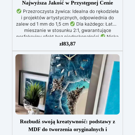
Najwyższa Jakość w Przystępnej Cenie
Przezroczysta żywica: Idealna do rękodzieła
i projektów artystycznych, odpowiednia do
zalew od 1 mm do 1,5 cm
Dla każdego: Łatwe
mieszanie w stosunku 2:1, gwarantujące
perfekcyjny efekt bez niedoskonałości
Niska
lepkość: Zapewnia odlewy bez pęcherzyków,
zł
83,87
kompatybilna z drewnem, silikonem, szkłem,
metalem i innymi materiałami
Bezpieczna po
utwardzeniu: Nietoksyczna, bezpieczna dla
skóry, wolna od BPA i rozpuszczalników (VOC
Free)
Błyszcząca i samopoziomująca: Z
filtrami UV przeciw żółknięciu dla trwałego i
lśniącego wykończenia
Rozbudź swoją kreatywność: podstawy z
MDF do tworzenia oryginalnych i