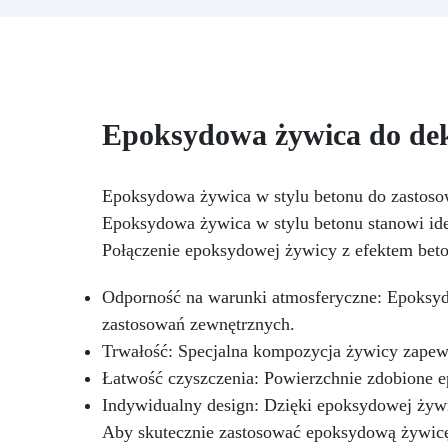
lepkość: Zapewnia odlewy bez
pęcherzyków, kompatybilna z
wy
drewnem, silikonem, szkłem,
b
metalem i innymi materiałami
lat
Bezpieczna po utwardzeniu:
Nietoksyczna, bezpieczna dla
Epoksydowa żywica do dek
skóry, wolna od BPA i
rozpuszczalników (VOC Free)
Błyszcząca i samopoziomująca:
Epoksydowa żywica w stylu betonu do zastos
Z filtrami UV przeciw żółknięciu
Epoksydowa żywica w stylu betonu stanowi ide
dla trwałego i lśniącego
Połączenie epoksydowej żywicy z efektem beton
wykończenia
Odporność na warunki atmosferyczne: Epoksydo
zastosowań zewnętrznych.
Trwałość: Specjalna kompozycja żywicy zapew
Łatwość czyszczenia: Powierzchnie zdobione ep
Indywidualny design: Dzięki epoksydowej żyw
Aby skutecznie zastosować epoksydową żywicę