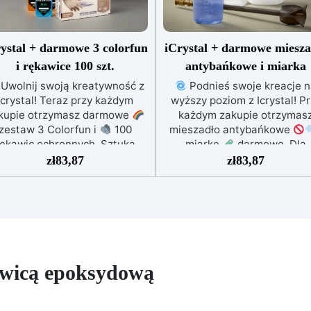
ystal + darmowe 3 colorfun
iCrystal + darmowe miesza
i rękawice 100 szt.
antybańkowe i miarka
Uwolnij swoją kreatywność z
Podnieś swoje kreacje 
Icrystal! Teraz przy każdym
wyższy poziom z Icrystal! P
kupie otrzymasz darmowe
każdym zakupie otrzymas
zestaw 3 Colorfun i
100
mieszadło antybańkowe
rękawic ochronnych. Sztuka
miarkę
darmowe. Dla
otyka się z praktycznością w
nieskazitelnych wyników, b
zł
83,87
zł
83,87
dnym wygodnym rozwiązaniu.
niedoskonałości. Najwyższ
wyższa Jakość w Przystępnej
Jakość w Przystępnej Cenie
nie – Podnieś jakość swoich
Podnieś jakość swoich dzieł 
zieł bez rujnowania portfela!
rujnowania portfela! ICRYS
CRYSTAL oferuje najwyższą
oferuje najwyższą jakość z
akość za ułamek kosztów.
ułamek kosztów.
Kryształ
yształowa Jasność – Osiągnij
Jasność – Osiągnij niezrówn
ywicą epoksydową
ezrównaną klarowność dzięki
klarowność dzięki naszej
szej bezbłędnej, kryształowo
bezbłędnej, kryształowo czys
zystej żywicy epoksydowej.
żywicy epoksydowej. Twoj