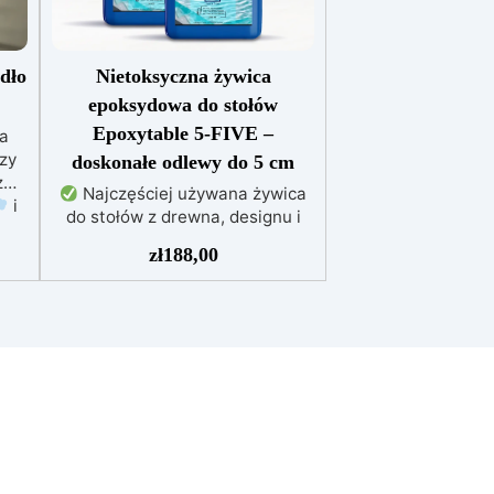
dło
Nietoksyczna żywica
epoksydowa do stołów
Epoxytable 5-FIVE –
na
rzy
doskonałe odlewy do 5 cm
z
Najczęściej używana żywica
i
do stołów z drewna, designu i
majsterkowania, odpowiednia do
ez
zł
188,00
odlewów do 5 cm.
Bardzo
a
niska egzotermia zapewniająca
 –
bezpieczną pracę bez
bez
przegrzewania.
Odporna na
TAL
zarysowania i żółknięcie dzięki
a
filtrom UV i wysokiej jakości
owa
mechanicznej.
Niska lepkość,
aną
eliminująca pęcherzyki
powietrza i zapewniająca
tej
gładkie wykończenie.
e