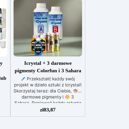
cy
Icrystal + 3 darmowe
pigmenty Colorfun i 3 Sahara
lub
Przekształć każdy swój
projekt w dzieło sztuki z Icrystal!
Skorzystaj teraz: dla Ciebie,
3
z
darmowe pigmenty i
3
Sahara. Ponieważ każdy artysta
stej
zasługuje na kolory, które
zł
83,87
One
ożywiają pomysły. Najwyższa
 do
Jakość w Przystępnej Cenie –
 500
Podnieś jakość swoich dzieł bez