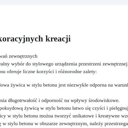
g żywicy, 10 barwników, 3
desek do krojenia. Idealny
pigmenty, pipety, patyczki 
strój domu, ten produkt może
mieszania, rękawiczki i kubec
yć ponownie używany przez
Nr 2. Zestaw startowy 
a. Wymiary: Deska do krojenia
żywicy epoksydowej + 10
34,2 cm x 21,1 cm – 1 szt
akcesoriów:500 g przezroczy
oracyjnych kreacji
żywicy epoksydowej One to 
+ 100 przydatnych akcesori
do tworzenia biżuterii. Zawie
500 g żywicy, 12 dodatkó
owań zewnętrznych
dekoracyjnych, suszone kwia
alny wybór do stylowego urządzenia przestrzeni zewnętrznej
silikonową formę z literami
u oferuje liczne korzyści i różnorodne zalety:
breloczki, końcówki do
miniwiertarki, ponad 100
wa żywica w stylu betonu jest niezwykle odporna na warunk
elementów.
nia długotrwałość i odporność na wpływy środowiskowe.
oksydową żywicą w stylu betonu łatwo się czyści i pielęgnuj
icy w stylu betonu można tworzyć unikatowe i kreatywne wz
 w stylu betonu w obszarze zewnętrznym, należy przestrzeg