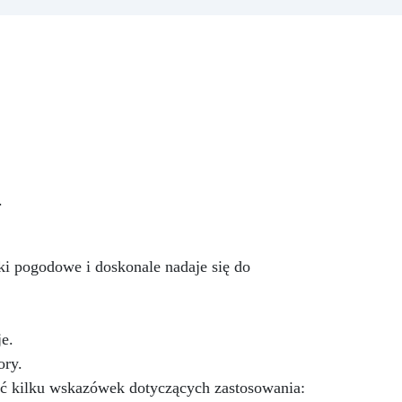
rujnowania portfela! ICRYSTAL
do
oferuje najwyższą jakość za
zki.
ułamek kosztów.
Kryształowa
z
Jasność – Osiągnij niezrównaną
0
klarowność dzięki naszej
stej
bezbłędnej, kryształowo czystej
One
żywicy epoksydowej. Twoje
ów
projekty będą mienić się
ra:
szklanym wykończeniem, które
w
zachwyca.
Odporność na UV -
ty,
.
Ciesz się długowiecznością
,
swoich projektów! ICRYSTAL jest
specjalnie opracowana, aby nie
żółkła z czasem, zapewniając, że
i pogodowe i doskonale nadaje się do
Twoje twory pozostaną żywe i
fascynujące.
Wielozadaniowe
Cudo – Rób rzemiosło z
pewnością siebie! Lśniąca i
e.
samopoziomująca się
ory.
powierzchnia ICRYSTAL jest
ać kilku wskazówek dotyczących zastosowania:
idealna zarówno dla