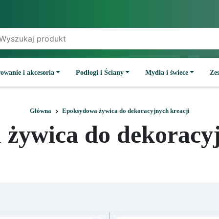
owanie i akcesoria
Podłogi i Ściany
Mydła i świece
Ze
Główna
Epoksydowa żywica do dekoracyjnych kreacji
żywica do dekoracyj