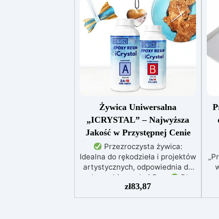
Żywica Uniwersalna
P
„ICRYSTAL” – Najwyższa
Jakość w Przystępnej Cenie
Przezroczysta żywica:
Idealna do rękodzieła i projektów
„P
artystycznych, odpowiednia do
w
zalew od 1 mm do 1,5 cm
Dla
zł
83,87
każdego: Łatwe mieszanie w
ż
stosunku 2:1, gwarantujące
perfekcyjny efekt bez
niedoskonałości
Niska
a