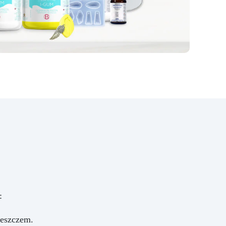
Epoksydowa ICRYSTAL jest
idealna do Twórczości i
Rękodzieła: Odlewów
żywicznych od 1 mm do 2 cm
grubości (możliwe jest tworzenie
wielu warstw) Odlewów w
formach silikonowych (biżuteria,
podstawki, tace) Odlewania
przedmiotów i materiałów
(monety, kamienie, muszle, korki
itp.) Meblarstwa i stolarstwa
(stoły drewno-żywiczne itp.)
Dzieł sztuki, podłóg i powłok
ochronnych Impregnacji włókna
szklanego i węglowego
(naprawy, powłoki ochronne)
Przekształć swoje pomysły w
rzeczywistość – Rób rzemiosło z
Żywicą ICRYSTAL! Kup Teraz i
:
Zanurz Się w Świat
Kreatywności!
deszczem.