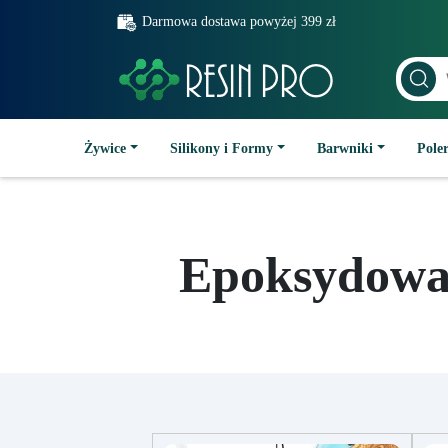
Darmowa dostawa powyżej 399 zł
Żywice
Silikony i Formy
Barwniki
Poler
Epoksydowa 