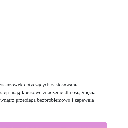
Bezpieczna i nietoksyczna,
wolna od BPA/VOC,
óre
certyfikowana do długotrwałego
V -
kontaktu ze skórą.
ą
jest
nie
, że
 i
owe
i
st
 wskazówek dotyczących zastosowania.
acji mają kluczowe znaczenie dla osiągnięcia
ewnątrz przebiega bezproblemowo i zapewnia
łącz
ną,
m i
ty