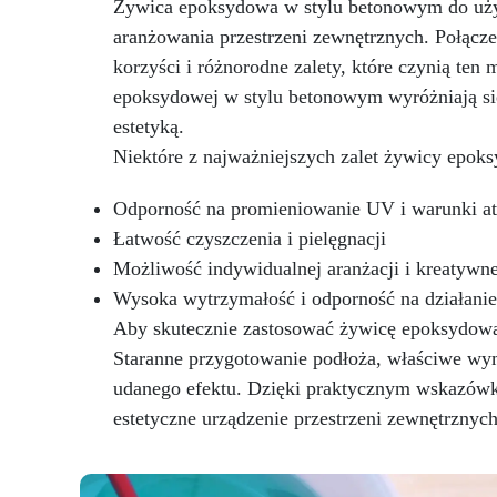
Żywica epoksydowa w stylu betonowym do użyt
szklanym wykończeniem, które
Tw
aranżowania przestrzeni zewnętrznych. Połącze
zachwyca.
Odporność na UV -
sz
Ciesz się długowiecznością
za
korzyści i różnorodne zalety, które czynią ten
swoich projektów! ICRYSTAL jest
epoksydowej w stylu betonowym wyróżniają się
specjalnie opracowana, aby nie
swo
estetyką.
żółkła z czasem, zapewniając, że
sp
Twoje twory pozostaną żywe i
żół
Niektóre z najważniejszych zalet żywicy epok
fascynujące.
Wielozadaniowe
T
Cudo – Rób rzemiosło z
fa
Odporność na promieniowanie UV i warunki a
pewnością siebie! Lśniąca i
Łatwość czyszczenia i pielęgnacji
samopoziomująca się
Możliwość indywidualnej aranżacji i kreatywn
powierzchnia ICRYSTAL jest
idealna zarówno dla
p
Wysoka wytrzymałość i odporność na działani
początkujących, jak i
Aby skutecznie zastosować żywicę epoksydową
profesjonalistów.
Staranne przygotowanie podłoża, właściwe wym
Nieskończone Możliwości
Wtapiania – Bezproblemowo łącz
udanego efektu. Dzięki praktycznym wskazówk
ICRYSTAL z drewnem, tkaniną,
Wta
estetyczne urządzenie przestrzeni zewnętrznych
szkłem, papierem, kamieniem i
IC
innymi materiałami.
Prosty
sz
Stosunek Mieszania 2:1 –
i