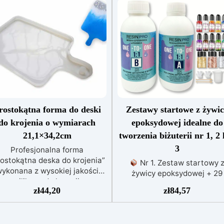
rostokątna forma do deski
Zestawy startowe z żywi
do krojenia o wymiarach
epoksydowej idealne do
21,1×34,2cm
tworzenia biżuterii nr 1, 2 
3
Profesjonalna forma
rostokątna deska do krojenia”
Nr 1. Zestaw startowy 
ykonana z wysokiej jakości
żywicy epoksydowej + 29
silikonu do kreacji
akcesoriów:500 g przezroczy
zł
44,20
zł
84,57
ywicznych. Doskonale nadaje
żywicy epoksydowej One to 
się do tworzenia
+ 29 przydatnych akcesoriów
personalizowanych,
tworzenia biżuterii. Zawiera:
rtystycznych i dekoracyjnych