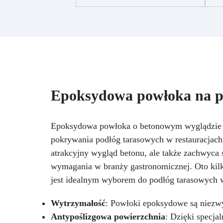
Zapewnia trwałe, jednolite i
wo
indywidualnie dopasowane
do
wykończenie. Łatwa aplikacja w
dwóch etapach, przyczepność
również do trudnych i pionowych
c
powierzchni.
Aplikacja w 2
be
krokach: pierwsza warstwa
wa
wałkiem jako podkład, druga
samopoziomująca bezpośrednio
b
Epoksydowa powłoka na po
na powierzchnię.
Doskonała
przyczepność także do
wilgotnych, nierównych lub
Epoksydowa powłoka o betonowym wyglądzie do
uszkodzonych powierzchni.
n
pokrywania podłóg tarasowych w restauracjach. 
Możliwość pełnego barwienia –
dowolny pigment według
atrakcyjny wygląd betonu, ale także zachwyca
potrzeb.
Odporna na ścieranie
po
wymagania w branży gastronomicznej. Oto kil
i przejezdna (z poliuretanowym
jest idealnym wyborem do podłóg tarasowych w
wykończeniem odpornym na
zarysowania).
Szybkie
Wytrzymałość
schnięcie – cały cykl aplikacji w
: Powłoki epoksydowe są niezwy
Ła
ciągu jednego dnia.
w
Antypoślizgowa powierzchnia
: Dzięki specj