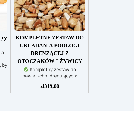
ący
KOMPLETNY ZESTAW DO
UKŁADANIA PODŁOGI
ia
DRENŻĄCEJ Z
OTOCZAKÓW I ŻYWICY
, by
Kompletny zestaw do
nawierzchni drenujących:
Zawiera wszystkie niezbędne
eż
zł
319,00
materiały (granulat, podkład i
nia
spoiwo), zarówno do
powierzchni pieszych, jak i
jezdnych.
Łatwy w aplikacji:
Szczegółowe instrukcje
nej
zapewniają doskonałe rezultaty,
wa
nawet bez doświadczenia, z
z
bezpłatną pomocą