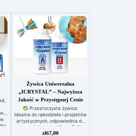
Żywica Uniwersalna
„ICRYSTAL” – Najwyższa
Jakość w Przystępnej Cenie
ad,
Przezroczysta żywica:
nna
Idealna do rękodzieła i projektów
we
artystycznych, odpowiednia do
Na
zalew od 1 mm do 1,5 cm
Dla
i
zł
67,00
każdego: Łatwe mieszanie w