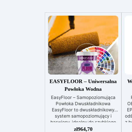
EASYFLOOR – Uniwersalna
W
Powłoka Wodna
EasyFloor – Samopoziomująca
Powłoka Dwuskładnikowa
O
EasyFloor to dwuskładnikowy
EP
system samopoziomujący i
odś
barwiony, idealny do szybkiego
z b
odnawiania każdej podłogi.
ep
zł
964,70