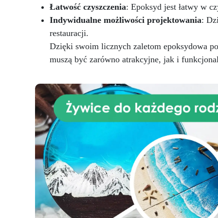
Mo
Łatwość czyszczenia
: Epoksyd jest łatwy w czy
Indywidualne możliwości projektowania
: Dz
o
(
restauracji.
pow
Dzięki swoim licznych zaletom epoksydowa pow
o
muszą być zarówno atrakcyjne, jak i funkcjona
p
neu
zm
do
ka
sk
p
c