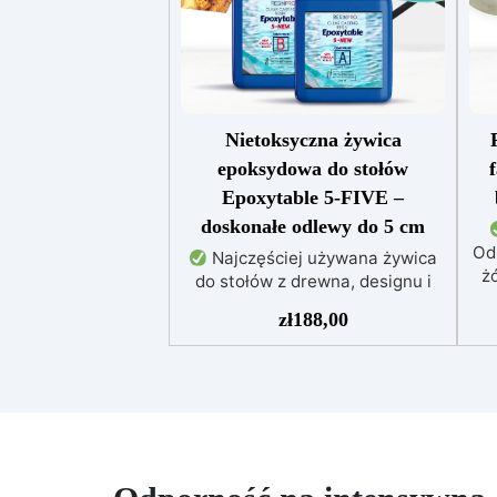
Nietoksyczna żywica
epoksydowa do stołów
Epoxytable 5-FIVE –
doskonałe odlewy do 5 cm
Od
Najczęściej używana żywica
żó
do stołów z drewna, designu i
majsterkowania, odpowiednia do
zł
188,00
odlewów do 5 cm.
Bardzo
niska egzotermia zapewniająca
po
bezpieczną pracę bez
przegrzewania.
Odporna na
uż
zarysowania i żółknięcie dzięki
f
filtrom UV i wysokiej jakości
mechanicznej.
Niska lepkość,
t
eliminująca pęcherzyki