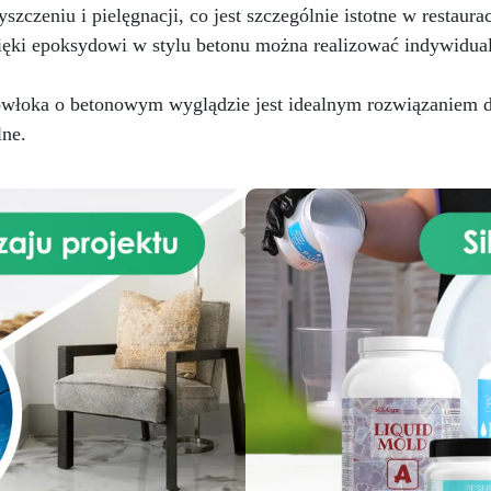
żna chodzić po nim już po 24
szczeniu i pielęgnacji, co jest szczególnie istotne w restaurac
godzinach, co pomoże
ięki epoksydowi w stylu betonu można realizować indywidual
dświeżyć twoje stare płytki
nawet pionowe) lub podłogi i
ierzchnie z betonu. Z jednym
łoka o betonowym wyglądzie jest idealnym rozwiązaniem dla
pakowaniem (5,6 kg) można
lne.
okryć ok. 18 m². Produkt jest
dostarczany w kolorze
tralnym (białym), jeśli chcesz
ienić kolor płytek, wystarczy
dać 3-5% wagowo barwników
w proszku, dostępnych w
żdym sklepie z farbami lub w
sekcji barwników na stronie
Resinpro.pl Zestaw zawiera:
ładnik A (4 kg) składnik B (1,6
kg) Po nałożeniu tworzy
warstwę ochronną, która
okrywa poprzednie podłoże,
hroniąc je przed zużyciem i
przywracając blask twoim
powierzchniom! EasyFloor