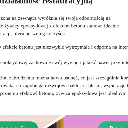
ziałalność restauracyjną
środki ścierne o ziarnistośc
rsonalizowane wykończenie:
P1500 lub mniejszej i pozost
stępna w kolorystyce RAL lub
wspaniałe wykończenie
, z wykończeniem w połysku.
zona na zewnątrz wyróżnia się swoją odpornością na
pozbawione niedoskonałoś
jąca już przy jednej warstwie.
nawet na ciemniejszych
nie żywicy epoksydowej z efektem betonu stanowi idealne
Uniwersalna: Doskonała do
żelkotach, które mogą spraw
dłóg, parkingów, magazynów
acji, oferując szereg korzyści:
więcej trudności.
az do powłok na odpowiednio
przygotowanej stali.
fekcie betonu jest niezwykle wytrzymała i odporna na inten
Zgodność i bezpieczeństwo:
odna z Rozporządzeniem UE
epoksydowej zachowuje swój wygląd i jakość nawet przy in
 305/2011 – Rozporządzeniem
 nr 574/2014 – Oznakowanie
 zgodnie z normą EN 1504-2
chni zabrudzenia można łatwo usunąć, co jest szczególnie ko
raz odpowiednią Deklaracją
wata, co zapobiega rozwojowi bakterii i pleśni, wspierając 
aściwości Użytkowych (DoP).
ycznemu efektowi betonu, żywica epoksydowa jest idealnym