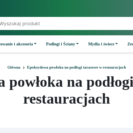
owanie i akcesoria
Podłogi i Ściany
Mydła i świece
Ze
Główna
Epoksydowa powłoka na podłogi tarasowe w restauracjach
 powłoka na podłogi
restauracjach