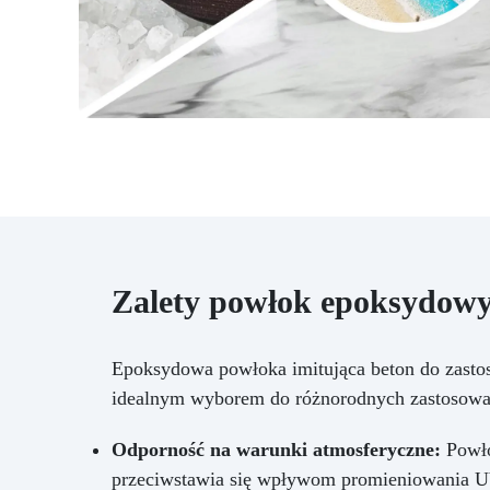
za
b
ła
Zalety powłok epoksydow
Epoksydowa powłoka imitująca beton do zastoso
idealnym wyborem do różnorodnych zastosowa
Odporność na warunki atmosferyczne:
Powło
przeciwstawia się wpływom promieniowania UV