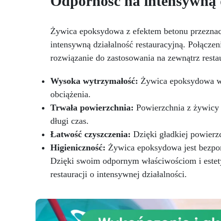
Odporność na intensywną d
pe
powietrza i zapewniająca
Do
gładkie wykończenie.
NCS
Bezpieczna i nietoksyczna,
Żywica epoksydowa z efektem betonu przeznac
Kry
wolna od BPA/VOC,
intensywną działalność restauracyjną. Połącze
certyfikowana do długotrwałego
po
rozwiązanie do zastosowania na zewnątrz restaur
kontaktu ze skórą.
or
Wysoka wytrzymałość:
Żywica epoksydowa w e
obciążenia.
Zg
Trwała powierzchnia:
Powierzchnia z żywicy 
nr
UE
długi czas.
CE
Łatwość czyszczenia:
Dzięki gładkiej powierz
o
Higieniczność:
Żywica epoksydowa jest bezporo
Wł
Dzięki swoim odpornym właściwościom i estet
restauracji o intensywnej działalności.