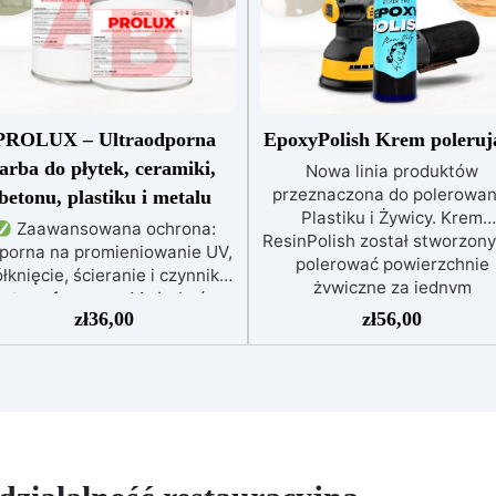
PROLUX – Ultraodporna
EpoxyPolish Krem poleruj
farba do płytek, ceramiki,
Nowa linia produktów
przeznaczona do polerowan
betonu, plastiku i metalu
Plastiku i Żywicy. Krem
Zaawansowana ochrona:
ResinPolish został stworzony
porna na promieniowanie UV,
polerować powierzchnie
łknięcie, ścieranie i czynniki
żywiczne za jednym
atmosferyczne. Może być
pociągnięciem. Jest równi
zł
36,00
zł
56,00
nakładana bezpośrednio na
idealny do szybkiego usuwa
płytki, beton, metal lub inne
średniozaawansowanego
wierzchnie.
Odpowiednia
utleniania, delikatnych
do wilgotnych i intensywnie
zadrapań, skaz i innych
ytkowanych miejsc: Specjalna
drobnych defektów na żywicz
ormuła, idealna do środowisk
powierzchni. Ten krem usu
wymagających najwyższej
defekty pozostawione prze
rwałości.
Wszechstronne i