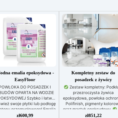
odna emalia epoksydowa -
Kompletny zestaw do
EasyFloor
posadzek z żywicy
POWŁOKA DO POSADZEK I
Zestaw kompletny: Podkł
BUDÓW OPARTA NA WODZIE
przezroczysta żywica
OKSYDOWEJ Szybko i łatwo
epoksydowa, powłoka ochro
wież swoje płytki lub podłogę
Polifinish, pigmenty koloro
etonu przemysłowego! Emalia
oraz mastyk epoksydowy.
oksydowa easyfloor na bazie
każdą powierzchnię: dzięk
zł
600,99
zł
851,22