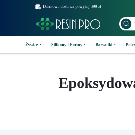
Darmowa dostawa powyżej 399 zł
Żywice
Silikony i Formy
Barwniki
Poler
Epoksydowa