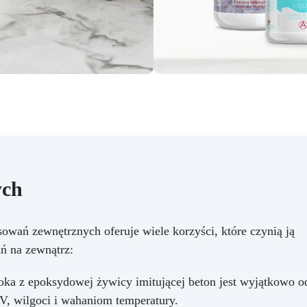
spełnia wymagania normy
europejskiej EN 13813 i
standardu LEED 4.2. Zakres
stosowań Emalia epoksydowa
odnawiająca i chroniąca: •
rodziki • wanny • armatura
zienkowa • płytki • podłogi •
urządzenia AGD • beton •
podkłady • cement
ych
wań zewnętrznych oferuje wiele korzyści, które czynią ją
ń na zewnątrz:
ka z epoksydowej żywicy imitującej beton jest wyjątkowo od
, wilgoci i wahaniom temperatury.