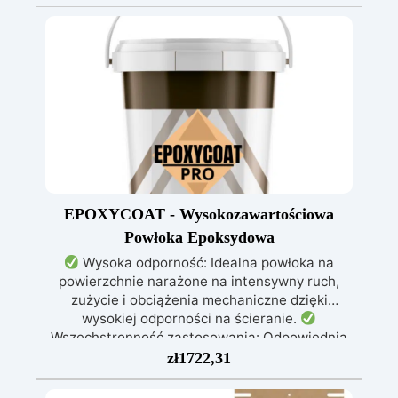
EPOXYCOAT - Wysokozawartościowa
Powłoka Epoksydowa
Wysoka odporność: Idealna powłoka na
powierzchnie narażone na intensywny ruch,
zużycie i obciążenia mechaniczne dzięki
wysokiej odporności na ścieranie.
Wszechstronność zastosowania: Odpowiednia
do posadzek w środowiskach przemysłowych
zł
1722,31
(motoryzacyjnych, spożywczych, chemicznych,
farmaceutycznych), sanitarnych (szpitale,