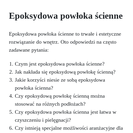
swojej kreatywności. Daj upust swojej
kreatywności. Mechanizm zegara NIE jest
Epoksydowa powłoka ścienne
dołączony.
Epoksydowa powłoka ścienne to trwałe i estetyczne
rozwiązanie do wnętrz. Oto odpowiedzi na często
zadawane pytania:
Czym jest epoksydowa powłoka ścienne?
Jak nakłada się epoksydową powłokę ścienną?
Jakie korzyści niesie ze sobą epoksydowa
powłoka ścienna?
Czy epoksydową powłokę ścienną można
stosować na różnych podłożach?
Czy epoksydowa powłoka ścienna jest łatwa w
czyszczeniu i pielęgnacji?
Czy istnieją specjalne możliwości aranżacyjne dla