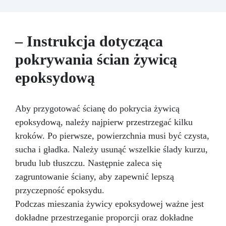
Wyniki – Idealna do hobbystycznych i
wsparcie dla swojej nieograniczonej wyobraźni.
zaawansowanych projektów.
Podstawy są łatwe w użyciu i można je
stosować z żywicą epoksydową, jako podstawę
do obrazów akrylowych, olejnych, do tworzenia
– Instrukcja dotycząca
dioram i nie tylko.
Dzięki naszym podstawom
pokrywania ścian żywicą
z MDF będziesz mógł spersonalizować i
tworzyć oryginalne i unikatowe obrazy.
epoksydową
Aby przygotować ścianę do pokrycia żywicą
epoksydową, należy najpierw przestrzegać kilku
kroków. Po pierwsze, powierzchnia musi być czysta,
sucha i gładka. Należy usunąć wszelkie ślady kurzu,
brudu lub tłuszczu. Następnie zaleca się
zagruntowanie ściany, aby zapewnić lepszą
przyczepność epoksydu.
Podczas mieszania żywicy epoksydowej ważne jest
dokładne przestrzeganie proporcji oraz dokładne