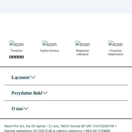
Trustpilot
Szybka dostawa
Bezpieczne
Uczynione
transakcje
bezpiecznym
Łączność
Przydatne linki
O nas
Resin Pro Srl, Via 25 Aprile – Z.I.snc, 19021 Arcola SP VAT: 01473200119 •
Kapitał zakładowy 50 000 EUR w całości opłacony • REA SP-210889