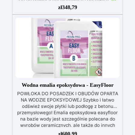
się do powierzchni pionowych i pochyłych.
Błyszcząca i naprawcza: Jedna warstwa
zł
348,79
zapewnia gładką, lśniącą powierzchnię
chronioną przed infiltracją.
Możliwość
barwienia: Kompatybilna z barwnikami i
metalicznymi proszkami dla unikalnych efektów
kolorystycznych.
Łatwa aplikacja:
Bezrozpuszczalnikowa i bezwonna, 1 kg
pokrywa około 1 m² (przy grubości 1 mm).
Wodna emalia epoksydowa - EasyFloor
POWŁOKA DO POSADZEK I OBUDÓW OPARTA
NA WODZIE EPOKSYDOWEJ Szybko i łatwo
odśwież swoje płytki lub podłogę z betonu
przemysłowego! Emalia epoksydowa easyfloor
na bazie wody jest szczególnie polecana do
wyrobów ceramicznych, ale także do innych
rodzajów podłoża, takich jak płytki ceramiczne
zł
600,99