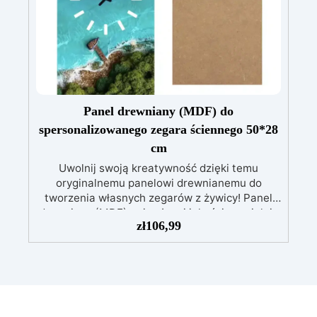
na powierzchnię.
Doskonała przyczepność
także do wilgotnych, nierównych lub
uszkodzonych powierzchni.
Możliwość
pełnego barwienia – dowolny pigment według
potrzeb.
Odporna na ścieranie i przejezdna
(z poliuretanowym wykończeniem odpornym na
zarysowania).
Szybkie schnięcie – cały cykl
aplikacji w ciągu jednego dnia.
Panel drewniany (MDF) do
spersonalizowanego zegara ściennego 50*28
cm
Uwolnij swoją kreatywność dzięki temu
oryginalnemu panelowi drewnianemu do
tworzenia własnych zegarów z żywicy! Panel
drewniany (MDF) najwyższej jakości specjalnie
zł
106,99
zaprojektowany do tworzenia wspaniałych
zegarów z żywicy. Idealnie nadaje się do Pour
Paint i Resin Art, powierzchnia MDF może być
malowana i personalizowana każdym
materiałem artystycznym, takim jak żywica
epoksydowa, farby temperowe, olejne,
akrylowe, emalie: doskonała baza do wyrażania