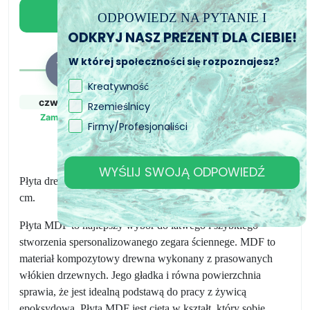
ściennego
Dodaj do koszyka
ODPOWIEDZ NA PYTANIE I
40x40
ODKRYJ NASZ PREZENT DLA CIEBIE!
cm
W której społeczności się rozpoznajesz?
Kreatywność
czw., 6. sie
pt., 7. sie - pon., 10.
pon., 10. sie - śr.,
Rzemieślnicy
sie
12. sie
Zamówiony
Firmy/Profesjonaliści
Zamówienie wysłane
Przewidywany czas
dostawy
WYŚLIJ SWOJĄ ODPOWIEDŹ
Płyta drewniana (MDF) na kwadratowy zegar ścienne 40x40
cm.
Płyta MDF to najlepszy wybór do łatwego i szybkiego
stworzenia spersonalizowanego zegara ściennege. MDF to
materiał kompozytowy drewna wykonany z prasowanych
włókien drzewnych. Jego gładka i równa powierzchnia
sprawia, że jest idealną podstawą do pracy z żywicą
epoksydową. Płyta MDF jest cięta w kształt, który sobie