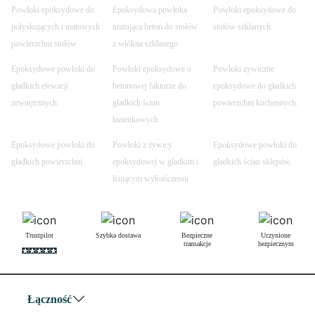
Powłoki epoksydowe do
Epoksydowa powłoka
Powłoki epoksydowe do
połyskujących i matowych
imitująca beton do stołów
stołów szklanych
powierzchni stołów.
z włókna szklanego
Epoksydowe powłoki do
Powłoki epoksydowe o
Powłoki żywiczne
gładkich elewacji
betonowej fakturze do
epoksydowe do gładkich
zewnętrznych.
gładkich ścian
powierzchni kuchennych.
łazienkowych
Epoksydowe powłoki do
Powłoki z żywicy
Epoksydowe powłoki do
gładkich powierzchni
epoksydowej w gładkim i
gładkich ścian sklepów.
lśniącym wykończeniu
Trustpilot
Szybka dostawa
Bezpieczne
Uczynione
transakcje
bezpiecznym
Łączność