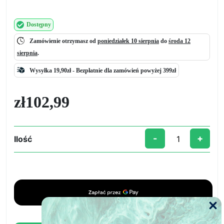
Dostępny
Zamówienie otrzymasz od
poniedziałek 10 sierpnia
do
środa 12
sierpnia
.
Wysyłka 19,90zł -
Bezpłatnie
dla zamówień powyżej 399zł
zł
102,99
-
+
Ilość
ilość
Drewniany
panel
(MDF)
do
kwadratowego
zegara