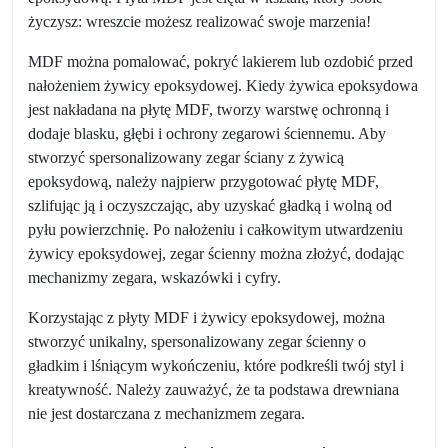
życzysz: wreszcie możesz realizować swoje marzenia!
MDF można pomalować, pokryć lakierem lub ozdobić przed
nałożeniem żywicy epoksydowej. Kiedy żywica epoksydowa
jest nakładana na płytę MDF, tworzy warstwę ochronną i
dodaje blasku, głębi i ochrony zegarowi ściennemu. Aby
stworzyć spersonalizowany zegar ściany z żywicą
epoksydową, należy najpierw przygotować płytę MDF,
szlifując ją i oczyszczając, aby uzyskać gładką i wolną od
pyłu powierzchnię. Po nałożeniu i całkowitym utwardzeniu
żywicy epoksydowej, zegar ścienny można złożyć, dodając
mechanizmy zegara, wskazówki i cyfry.
Korzystając z płyty MDF i żywicy epoksydowej, można
stworzyć unikalny, spersonalizowany zegar ścienny o
gładkim i lśniącym wykończeniu, które podkreśli twój styl i
kreatywność. Należy zauważyć, że ta podstawa drewniana
nie jest dostarczana z mechanizmem zegara.