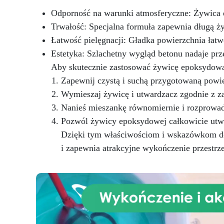
Odporność na warunki atmosferyczne: Żywica e
Trwałość: Specjalna formuła zapewnia długą 
Zg
Łatwość pielęgnacji: Gładka powierzchnia łatwo
nr
UE
Estetyka: Szlachetny wygląd betonu nadaje prz
CE
Aby skutecznie zastosować żywicę epoksydową
o
Zapewnij czystą i suchą przygotowaną powie
Wł
Wymieszaj żywicę i utwardzacz zgodnie z za
Nanieś mieszankę równomiernie i rozprowad
Pozwól żywicy epoksydowej całkowicie utw
Dzięki tym właściwościom i wskazówkom do
i zapewnia atrakcyjne wykończenie przestrze