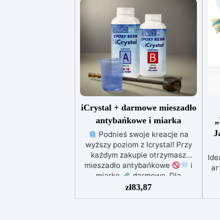
iCrystal + darmowe mieszadło
antybańkowe i miarka
„
J
Podnieś swoje kreacje na
wyższy poziom z Icrystal! Przy
każdym zakupie otrzymasz
Ide
mieszadło antybańkowe
i
ar
miarkę
darmowe. Dla
za
nieskazitelnych wyników, bez
zł
83,87
k
niedoskonałości. Najwyższa
Jakość w Przystępnej Cenie –
Podnieś jakość swoich dzieł bez