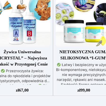
Żywica Uniwersalna
NIETOKSYCZNA GUM
ICRYSTAL” – Najwyższa
SILIKONOWA “I-GUM
akość w Przystępnej Cenie
Łatwy i bezpieczny w użyc
Bi-komponentowy, nietoksycz
Przezroczysta żywica:
nie wymaga precyzyjnych
alna do rękodzieła i projektów
narzędzi, rękawic ani masek
tystycznych, odpowiednia do
Szybkość: Forma gotowa 
lew od 1 mm do 1,5 cm
Dla
zaledwie 30 minut, idealna 
zł
67,00
zł
99,00
ażdego: Łatwe mieszanie w
szybkich prac.
Wysoka
stosunku 2:1, gwarantujące
precyzja: Odwzorowuje drobn
perfekcyjny efekt bez
skomplikowane detale,
niedoskonałości
Niska