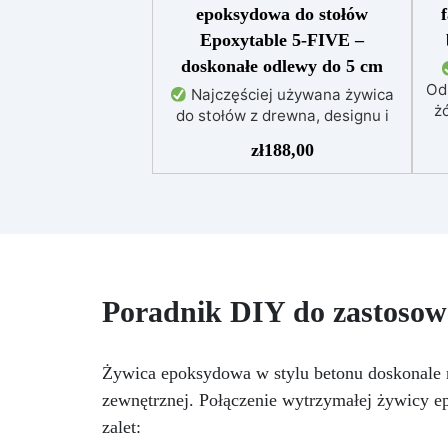
epoksydowa do stołów
Epoxytable 5-FIVE –
doskonałe odlewy do 5 cm
Od
Najczęściej używana żywica
żó
do stołów z drewna, designu i
majsterkowania, odpowiednia do
zł
188,00
odlewów do 5 cm.
Bardzo
niska egzotermia zapewniająca
po
bezpieczną pracę bez
przegrzewania.
Odporna na
uż
zarysowania i żółknięcie dzięki
f
filtrom UV i wysokiej jakości
mechanicznej.
Niska lepkość,
t
Poradnik DIY do zastosowa
eliminująca pęcherzyki
pe
powietrza i zapewniająca
Do
gładkie wykończenie.
NCS
Bezpieczna i nietoksyczna,
Żywica epoksydowa w stylu betonu doskonale n
Kry
wolna od BPA/VOC,
zewnętrznej. Połączenie wytrzymałej żywicy 
certyfikowana do długotrwałego
po
zalet:
kontaktu ze skórą.
or