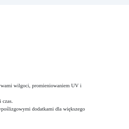
y
delikatnego odcienia po
ć:
intensywne krycie, zależnie od
em,
stężenia (0,01% – 5%).
j
Łatwość Użycia: Dodaj do
łem
komponentu A żywicy i mieszaj,
i
aż uzyskasz pożądany kolor;
nie
mieszaj kolory, aby stworzyć
ch
unikalne odcienie.
Kompatybilność z Żywicami
Epoksydowymi i Akrylowymi:
Opracowana specjalnie do żywic
epoksydowych i akrylowych,
zapewniając jednolitą
mieszankę.
Niekompatybilna
ływami wilgoci, promieniowaniem UV i
z Żywicami Poliuretanowymi:
Używaj wyłącznie z żywicami
 czas.
epoksydowymi i akrylowymi – nie
nadaje się do żywic
ypoślizgowymi dodatkami dla większego
poliuretanowych Resin Pro.