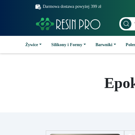
Darmowa dostawa powyżej 399 zł
Żywice
Silikony i Formy
Barwniki
Poler
Epok