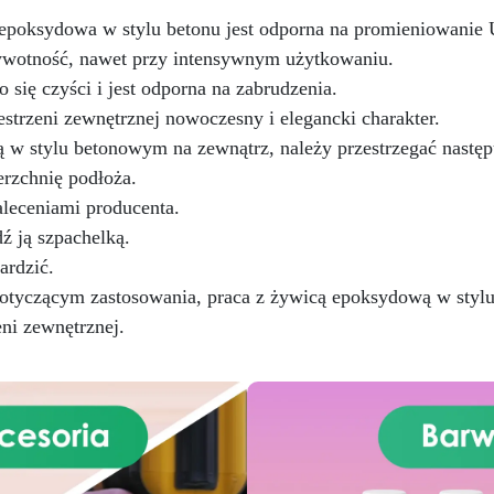
przygotowanej stali.
poksydowa w stylu betonu jest odporna na promieniowanie UV
Zgodność i bezpieczeństwo:
żywotność, nawet przy intensywnym użytkowaniu.
odna z Rozporządzeniem UE
 się czyści i jest odporna na zabrudzenia.
 305/2011 – Rozporządzeniem
 nr 574/2014 – Oznakowanie
estrzeni zewnętrznej nowoczesny i elegancki charakter.
 zgodnie z normą EN 1504-2
 w stylu betonowym na zewnątrz, należy przestrzegać nastę
raz odpowiednią Deklaracją
rzchnię podłoża.
aściwości Użytkowych (DoP).
leceniami producenta.
ź ją szpachelką.
ardzić.
tyczącym zastosowania, praca z żywicą epoksydową w stylu
ni zewnętrznej.