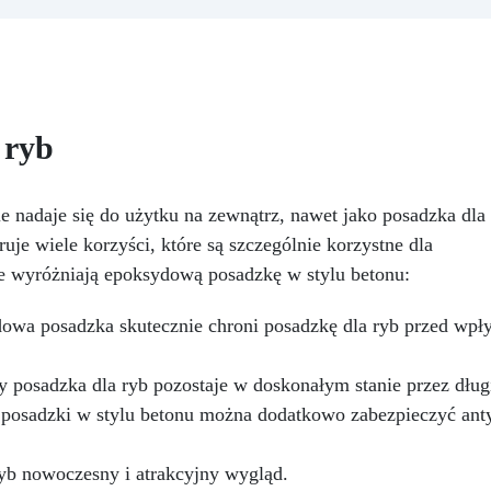
zapewniając profesjonaln
epkość: Zapewnia odlewy bez
rezultat.
Wszechstronnoś
ęcherzyków, kompatybilna z
Kompatybilny z żywicą, gips
rewnem, silikonem, szkłem,
woskiem, metalami o niskie
talem i innymi materiałami
temperaturze topnienia, myd
Bezpieczna po utwardzeniu:
i cementem.
Odporność 
ietoksyczna, bezpieczna dla
 ryb
trwałość: Umożliwia wykona
skóry, wolna od BPA i
ponad 50 odlewów z różny
zpuszczalników (VOC Free)
materiałów, zachowując
yszcząca i samopoziomująca:
 nadaje się do użytku na zewnątrz, nawet jako posadzka dla
twardość 38 Shore A
filtrami UV przeciw żółknięciu
uje wiele korzyści, które są szczególnie korzystne dla
dla trwałego i lśniącego
re wyróżniają epoksydową posadzkę w stylu betonu:
wykończenia
owa posadzka skutecznie chroni posadzkę dla ryb przed wp
y posadzka dla ryb pozostaje w doskonałym stanie przez długi
posadzki w stylu betonu można dodatkowo zabezpieczyć ant
ryb nowoczesny i atrakcyjny wygląd.