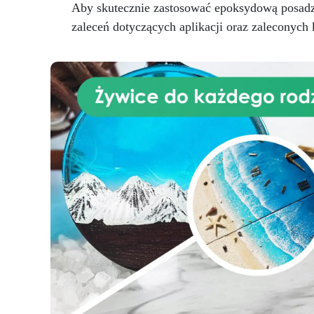
początkujących, jak i
Aby skutecznie zastosować epoksydową posadzkę
profesjonalistów.
zaleceń dotyczących aplikacji oraz zaleconych 
Nieskończone Możliwości
Wtapiania – Bezproblemowo łącz
ICRYSTAL z drewnem, tkaniną,
szkłem, papierem, kamieniem i
innymi materiałami.
Prosty
Stosunek Mieszania 2:1 –
Pożegnaj się z trudnościami!
Nasza żywica epoksydowa ma
najprostszy stosunek mieszania
2:1 według wagi, co sprawia, że
proces twórczy staje się
bezproblemowy.
Masz
pytania? Jako producent
oferujemy profesjonalne
wsparcie: w przypadku pytań
skontaktuj się z naszym
dedykowanym zespołem
wsparcia, aby uzyskać pomoc i
porady. Przezroczysta Żywica