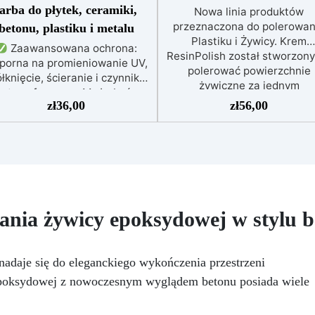
farba do płytek, ceramiki,
Nowa linia produktów
przeznaczona do polerowan
betonu, plastiku i metalu
Plastiku i Żywicy. Krem
Zaawansowana ochrona:
ResinPolish został stworzony
porna na promieniowanie UV,
polerować powierzchnie
łknięcie, ścieranie i czynniki
żywiczne za jednym
atmosferyczne. Może być
pociągnięciem. Jest równi
zł
36,00
zł
56,00
nakładana bezpośrednio na
idealny do szybkiego usuwa
płytki, beton, metal lub inne
średniozaawansowanego
wierzchnie.
Odpowiednia
utleniania, delikatnych
do wilgotnych i intensywnie
zadrapań, skaz i innych
ytkowanych miejsc: Specjalna
drobnych defektów na żywicz
ormuła, idealna do środowisk
powierzchni. Ten krem usu
wymagających najwyższej
defekty pozostawione prze
rwałości.
Wszechstronne i
nia żywicy epoksydowej w stylu b
środki ścierne o ziarnistośc
rsonalizowane wykończenie:
P1500 lub mniejszej i pozost
stępna w kolorystyce RAL lub
wspaniałe wykończenie
, z wykończeniem w połysku.
adaje się do eleganckiego wykończenia przestrzeni
pozbawione niedoskonałoś
jąca już przy jednej warstwie.
nawet na ciemniejszych
epoksydowej z nowoczesnym wyglądem betonu posiada wiele
Uniwersalna: Doskonała do
żelkotach, które mogą spraw
dłóg, parkingów, magazynów
więcej trudności.
az do powłok na odpowiednio