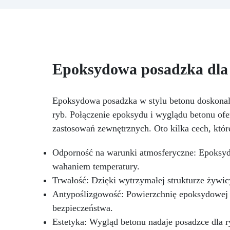
rujnowania portfela! ICRYSTAL
l
oferuje najwyższą jakość za
p
ułamek kosztów.
Kryształowa
d
Jasność – Osiągnij niezrównaną
me
klarowność dzięki naszej
bezbłędnej, kryształowo czystej
N
Epoksydowa posadzka dla
żywicy epoksydowej. Twoje
projekty będą mienić się
ro
szklanym wykończeniem, które
Bł
Epoksydowa posadzka w stylu betonu doskonale
zachwyca.
Odporność na UV -
Z 
ryb. Połączenie epoksydu i wyglądu betonu ofer
Ciesz się długowiecznością
swoich projektów! ICRYSTAL jest
zastosowań zewnętrznych. Oto kilka cech, któ
specjalnie opracowana, aby nie
żółkła z czasem, zapewniając, że
Odporność na warunki atmosferyczne: Epoksyd
Twoje twory pozostaną żywe i
wahaniem temperatury.
fascynujące.
Wielozadaniowe
Trwałość: Dzięki wytrzymałej strukturze żywic
Cudo – Rób rzemiosło z
pewnością siebie! Lśniąca i
Antypoślizgowość: Powierzchnię epoksydowej 
samopoziomująca się
bezpieczeństwa.
powierzchnia ICRYSTAL jest
Estetyka: Wygląd betonu nadaje posadzce dla 
idealna zarówno dla