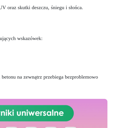
personalizowany: Nadaje się do
betonu, cementu, starych
 oraz skutki deszczu, śniegu i słońca.
nawierzchni i ziemi utwardzonej
(po wcześniejszej konsultacji).
Żywice odporne na upływ
czasu: Nowoczesne żywice
gwarantują odporność na
pujących wskazówek:
ścieranie i stabilność koloru
przez wiele lat.
 betonu na zewnątrz przebiega bezproblemowo