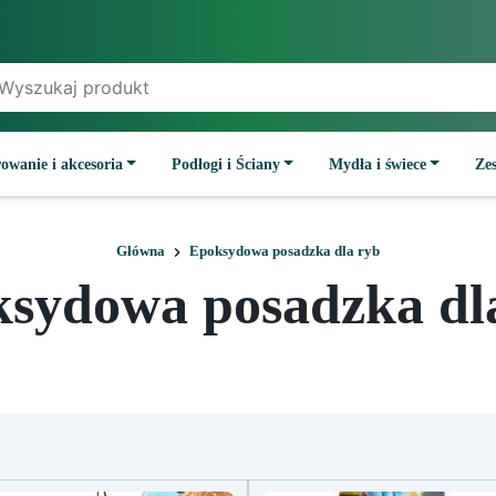
owanie i akcesoria
Podłogi i Ściany
Mydła i świece
Ze
Główna
Epoksydowa posadzka dla ryb
sydowa posadzka dl