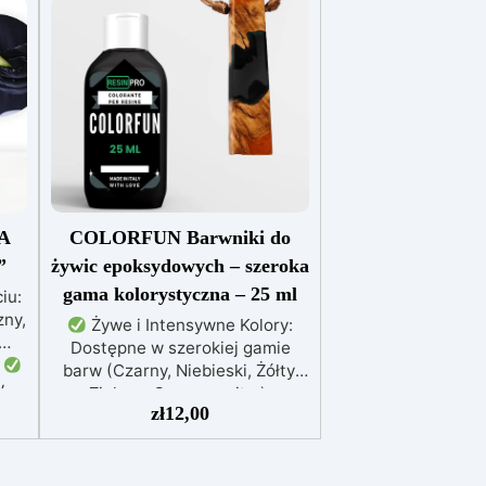
A
COLORFUN Barwniki do
”
żywic epoksydowych – szeroka
gama kolorystyczna – 25 ml
iu:
ny,
Żywe i Intensywne Kolory:
Dostępne w szerokiej gamie
.
barw (Czarny, Niebieski, Żółty,
w
Zielony, Czerwony itp.),
do
zł
12,00
zapewniają wyraziste efekty już
przy kilku kroplach.
Wysoka
e i
Koncentracja: Możliwość
regulacji przezroczystości – od